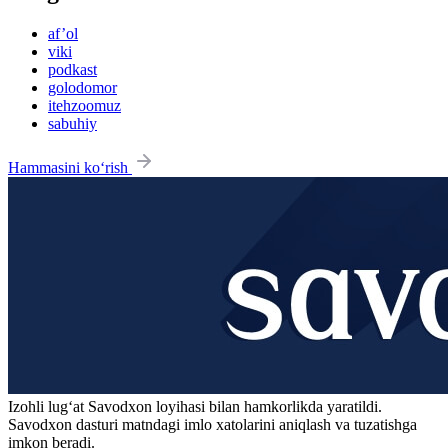
af’ol
viki
podkast
golodomor
itehzoomuz
sabuhiy
Hammasini ko‘rish
Izohli lugʻat
Savodxon
loyihasi bilan hamkorlikda yaratildi.
Savodxon dasturi matndagi imlo xatolarini aniqlash va tuzatishga
imkon beradi.