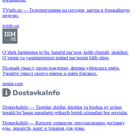
TVinfo.uz — Телепрограмма на сегодня, завтра и ближайшую
неделю.
tvinfo.uz
O‘zbek Ismlarning to‘liq, batafsil ma’nosi, kelib chiqishi, shakllari.
O‘zingiz va yaqinlaringizni ismlari ma’nosini bilib oling.
Полный смысл, происхождение, формы узбекских имён.
Узнайте смысл своего имени и имён близких.
ismlar.com
DostavkaInfo — Taomlar, dorilar, kitoblar va boshqa uy uchun
kerakli bo‘lagan narsalarni yetkazib berish xizmatlari bor servislar.
DostavkaInfo — Каталог сервисов, предлагающих доставку
еды, лекарств, книг и товаров для дома.