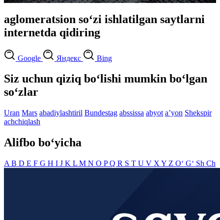
aglomeratsion so‘zi ishlatilgan saytlarni
internetda qidiring
Google
Яндекс
Bing
Siz uchun qiziq bo‘lishi mumkin bo‘lgan
so‘zlar
Uran
Mars
abadiylashtiril
Bundestag
abssissa
abyot
aʼyon
Shekspir
achchiqlash
Alifbo bo‘yicha
A
B
D
E
F
G
H
I
J
K
L
M
N
O
P
Q
R
S
T
U
V
X
Y
Z
O‘
G‘
Sh
Ch