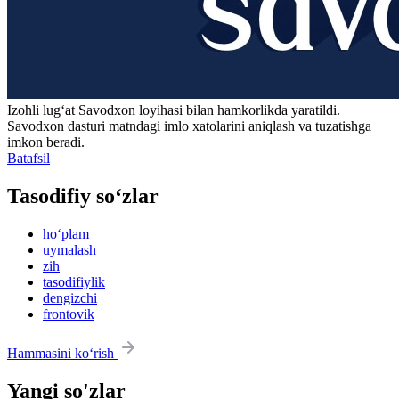
Izohli lugʻat
Savodxon
loyihasi bilan hamkorlikda yaratildi.
Savodxon dasturi matndagi imlo xatolarini aniqlash va tuzatishga
imkon beradi.
Batafsil
Tasodifiy so‘zlar
ho‘plam
uymalash
zih
tasodifiylik
dengizchi
frontovik
Hammasini ko‘rish
Yangi so'zlar