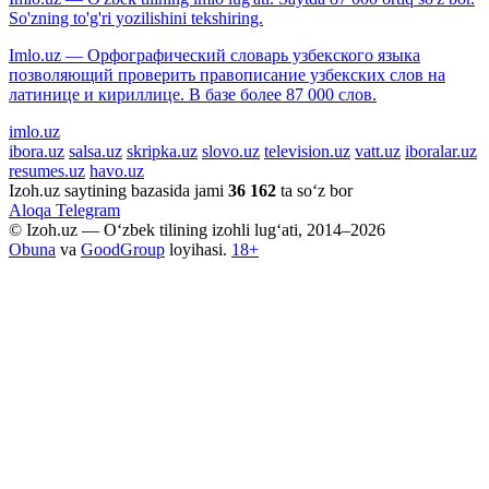
So'zning to'g'ri yozilishini tekshiring.
Imlo.uz — Орфографический словарь узбекского языка
позволяющий проверить правописание узбекских слов на
латинице и кириллице. В базе более 87 000 слов.
imlo.uz
ibora.uz
salsa.uz
skripka.uz
slovo.uz
television.uz
vatt.uz
iboralar.uz
resumes.uz
havo.uz
Izoh.uz saytining bazasida jami
36 162
ta so‘z bor
Aloqa
Telegram
© Izoh.uz — O‘zbek tilining izohli lug‘ati, 2014–2026
Obuna
va
GoodGroup
loyihasi.
18+