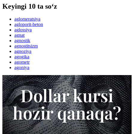
Keyingi 10 ta so‘z
aglomeratsiya
agloporit-beton
aglossiya
agnat
agnostik
agnostitsizm
agnoziya
agogika
agometr
agoniya