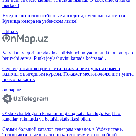
markazi!
Ежедневно только отборные анекдоты, смешные картинки.
Кузница юмора на узбекском языке!
latifa.uz
Valyutani yuqori kursda almashtirish uchun yaqin punktlarni aniqlab
beruvchi servis. Punkt joylashuvini kartada ko‘rsatadi.
Сервис, помогающий найти ближайшие пункты обмена
валюты с выгодным курсом. Покажет местоположение пункта
прямо на карте.
onmap.uz
O‘zbekcha telegram kanallarining eng katta katalogi. Faqt faol
kanallar, ruknlarda va batafsil statistikasi bilan.
Самый большой каталог телеграм каналов в Узбекистане.
Только активные каналы по категориям и с подробной