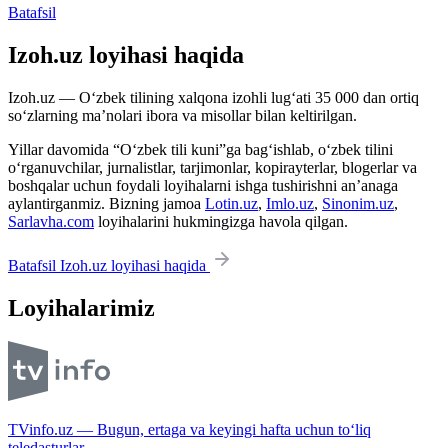
Batafsil
Izoh.uz loyihasi haqida
Izoh.uz — O‘zbek tilining xalqona izohli lug‘ati 35 000 dan ortiq
so‘zlarning ma’nolari ibora va misollar bilan keltirilgan.
Yillar davomida “O‘zbek tili kuni”ga bag‘ishlab, o‘zbek tilini
o‘rganuvchilar, jurnalistlar, tarjimonlar, kopirayterlar, blogerlar va
boshqalar uchun foydali loyihalarni ishga tushirishni an’anaga
aylantirganmiz. Bizning jamoa
Lotin.uz
,
Imlo.uz
,
Sinonim.uz
,
Sarlavha.com
loyihalarini hukmingizga havola qilgan.
Batafsil Izoh.uz loyihasi haqida
Loyihalarimiz
TVinfo.uz — Bugun, ertaga va keyingi hafta uchun to‘liq
teledasturlar.