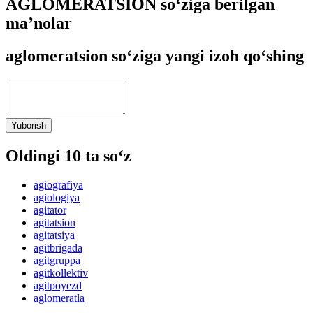
AGLOMERATSION so‘ziga berilgan
ma’nolar
aglomeratsion so‘ziga yangi izoh qo‘shing
Yuborish
Oldingi 10 ta so‘z
agiografiya
agiologiya
agitator
agitatsion
agitatsiya
agitbrigada
agitgruppa
agitkollektiv
agitpoyezd
aglomeratla