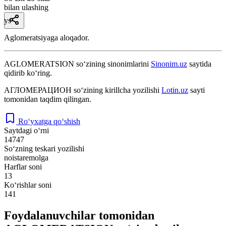
bilan ulashing
ys
Aglomeratsiyaga aloqador.
AGLOMERATSION
so‘zining sinonimlarini
Sinonim.uz
saytida
qidirib ko‘ring.
АГЛОМЕРАЦИОН
so‘zining kirillcha yozilishi
Lotin.uz
sayti
tomonidan taqdim qilingan.
Ro‘yxatga qo‘shish
Saytdagi o‘rni
14747
So‘zning teskari yozilishi
noistaremolga
Harflar soni
13
Ko‘rishlar soni
141
Foydalanuvchilar tomonidan