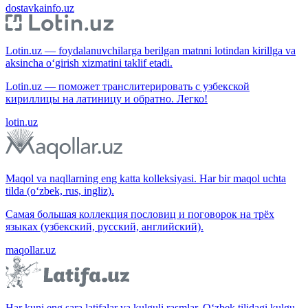
dostavkainfo.uz
Lotin.uz — foydalanuvchilarga berilgan matnni lotindan kirillga va
aksincha o‘girish xizmatini taklif etadi.
Lotin.uz — поможет транслитерировать с узбекской
кириллицы на латиницу и обратно. Легко!
lotin.uz
Maqol va naqllarning eng katta kolleksiyasi. Har bir maqol uchta
tilda (o‘zbek, rus, ingliz).
Самая большая коллекция пословиц и поговорок на трёх
языках (узбекский, русский, английский).
maqollar.uz
Har kuni eng sara latifalar va kulguli rasmlar. O‘zbek tilidagi kulgu