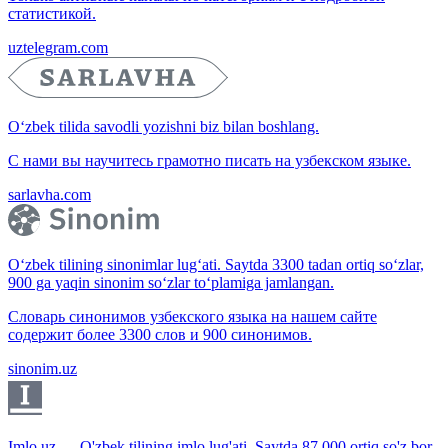
статистикой.
uztelegram.com
O‘zbek tilida savodli yozishni biz bilan boshlang.
С нами вы научитесь грамотно писать на узбекском языке.
sarlavha.com
O‘zbek tilining sinonimlar lug‘ati. Saytda 3300 tadan ortiq so‘zlar,
900 ga yaqin sinonim so‘zlar to‘plamiga jamlangan.
Словарь синонимов узбекского языка на нашем сайте
содержит более 3300 слов и 900 синонимов.
sinonim.uz
Imlo.uz — O'zbek tilining imlo lug'ati. Saytda 87 000 ortiq so'z bor.