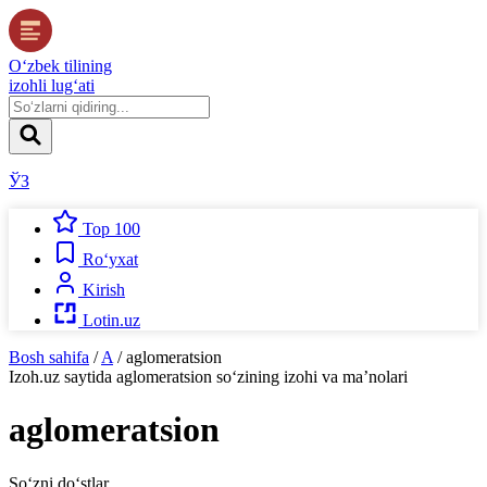
O‘zbek tilining
izohli lug‘ati
ЎЗ
Top 100
Ro‘yxat
Kirish
Lotin.uz
Bosh sahifa
/
A
/
aglomeratsion
Izoh.uz
saytida
aglomeratsion
so‘zining izohi va ma’nolari
aglomeratsion
So‘zni do‘stlar