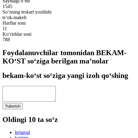
Saytdagi o‘rni
1545
So‘zning teskari yozilishi
ts‘ok-makeb
Harflar soni
11
Ko‘rishlar soni
788
Foydalanuvchilar tomonidan BEKAM-
KO‘ST so‘ziga berilgan ma’nolar
bekam-ko‘st so‘ziga yangi izoh qo‘shing
Yuborish
Oldingi 10 ta so‘z
bejanjal
bejirim