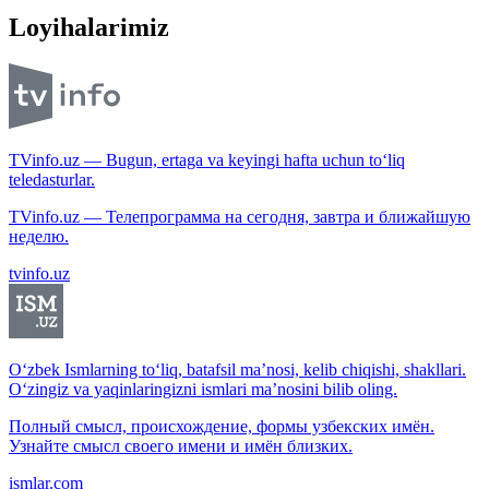
Loyihalarimiz
TVinfo.uz — Bugun, ertaga va keyingi hafta uchun to‘liq
teledasturlar.
TVinfo.uz — Телепрограмма на сегодня, завтра и ближайшую
неделю.
tvinfo.uz
O‘zbek Ismlarning to‘liq, batafsil ma’nosi, kelib chiqishi, shakllari.
O‘zingiz va yaqinlaringizni ismlari ma’nosini bilib oling.
Полный смысл, происхождение, формы узбекских имён.
Узнайте смысл своего имени и имён близких.
ismlar.com