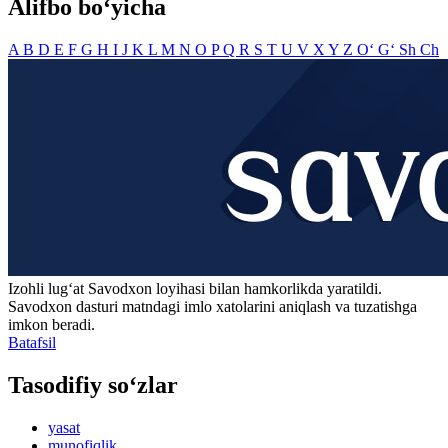
Alifbo bo‘yicha
A
B
D
E
F
G
H
I
J
K
L
M
N
O
P
Q
R
S
T
U
V
X
Y
Z
O‘
G‘
Sh
Ch
Izohli lugʻat
Savodxon
loyihasi bilan hamkorlikda yaratildi.
Savodxon dasturi matndagi imlo xatolarini aniqlash va tuzatishga
imkon beradi.
Batafsil
Tasodifiy so‘zlar
yasat
munofiqlik