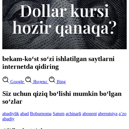
bekam-ko‘st so‘zi ishlatilgan saytlarni
internetda qidiring
Google
Яндекс
Bing
Siz uchun qiziq bo‘lishi mumkin bo‘lgan
so‘zlar
abadiylik
abad
Boburnoma
Saturn
achinarli
abonent
aberratsiya
aʼzo
abadiy