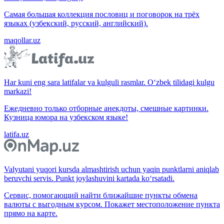
Самая большая коллекция пословиц и поговорок на трёх
языках (узбекский, русский, английский).
maqollar.uz
Har kuni eng sara latifalar va kulguli rasmlar. O‘zbek tilidagi kulgu
markazi!
Ежедневно только отборные анекдоты, смешные картинки.
Кузница юмора на узбекском языке!
latifa.uz
Valyutani yuqori kursda almashtirish uchun yaqin punktlarni aniqlab
beruvchi servis. Punkt joylashuvini kartada ko‘rsatadi.
Сервис, помогающий найти ближайшие пункты обмена
валюты с выгодным курсом. Покажет местоположение пункта
прямо на карте.