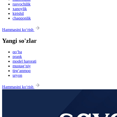
rasvochilik
xanoylik
kirishil
chaqqonlik
Hammasini ko‘rish
Yangi so'zlar
qo‘ba
prank
model harorati
mustag‘niy
tirg‘anmoq
uryon
Hammasini ko‘rish