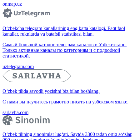
onmap.uz
O‘zbekcha telegram kanallarining eng katta katalogi. Faqt faol
kanallar, ruknlarda va batafsil statistikasi bilan.
Самый большой каталог телеграм каналов в Узбекистане.
Только активные каналы по категориям и с подробной
статистикой.
uztelegram.com
O‘zbek tilida savodli yozishni biz bilan boshlang.
С нами вы научитесь грамотно писать на узбекском языке.
sarlavha.com
O‘zbek tilining sinonimlar lug‘ati. Saytda 3300 tadan ortiq so‘zlar,
900 ga yaqin sinonim so‘zlar to‘plamiga jamlangan.