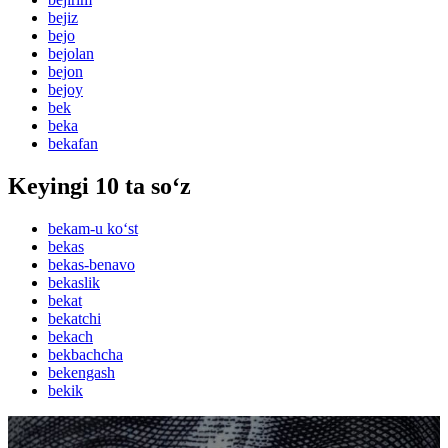
bejiz
bejo
bejolan
bejon
bejoy
bek
beka
bekafan
Keyingi 10 ta so‘z
bekam-u ko‘st
bekas
bekas-benavo
bekaslik
bekat
bekatchi
bekach
bekbachcha
bekengash
bekik