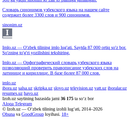
Словарь синонимов узбекского языка на нашем сайте
содержит более 3300 слов и 900 синонимов.
sinonim.uz
Imlo.uz — O'zbek tilining imlo lug'ati. Saytda 87 000 ortiq so'z bor.
So'zning to'g'ri yozilishini tekshiring.
Imlo.uz — Орфографический словарь узбекского языка
позволяющий проверить правописание узбекских слов на
латинице и кириллице. В базе более 87 000 слов.
imlo.uz
ibora.uz
salsa.uz
skripka.uz
slovo.uz
television.uz
vatt.uz
iboralar.uz
resumes.uz
havo.uz
Izoh.uz saytining bazasida jami
36 175
ta so‘z bor
Aloqa
Telegram
© Izoh.uz — O‘zbek tilining izohli lug‘ati, 2014–2026
Obuna
va
GoodGroup
loyihasi.
18+