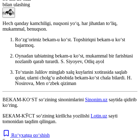
bilan ulashing
ravish
Hech qanday kamchiligi, nuqsoni yoʻq, har jihatdan toʻliq,
mukammal, benuqson.
Roʻzgʻorimiz bekam-u koʻst. Topshiriqni bekam-u koʻst
bajarmoq.
Oynadan tabiatning bekam-u koʻst, mukammal bir farishtasi
nozlanib qarab turardi.
S. Siyoyev, Otliq ayol
Toʻxtasin Jalilov minglab xalq kuylarini xotirasida saqlab
qolar, ularni cholgʻu asbobida bekam-koʻst chala bilardi.
H.
Nosirova, Men oʻzbek qiziman
BEKAM-KO‘ST
so‘zining sinonimlarini
Sinonim.uz
saytida qidirib
ko‘ring.
БЕКАМ-КЎСТ
so‘zining kirillcha yozilishi
Lotin.uz
sayti
tomonidan taqdim qilingan.
Ro‘yxatga qo‘shish