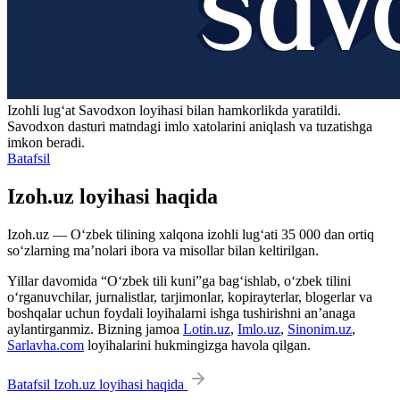
Izohli lugʻat
Savodxon
loyihasi bilan hamkorlikda yaratildi.
Savodxon dasturi matndagi imlo xatolarini aniqlash va tuzatishga
imkon beradi.
Batafsil
Izoh.uz loyihasi haqida
Izoh.uz — O‘zbek tilining xalqona izohli lug‘ati 35 000 dan ortiq
so‘zlarning ma’nolari ibora va misollar bilan keltirilgan.
Yillar davomida “O‘zbek tili kuni”ga bag‘ishlab, o‘zbek tilini
o‘rganuvchilar, jurnalistlar, tarjimonlar, kopirayterlar, blogerlar va
boshqalar uchun foydali loyihalarni ishga tushirishni an’anaga
aylantirganmiz. Bizning jamoa
Lotin.uz
,
Imlo.uz
,
Sinonim.uz
,
Sarlavha.com
loyihalarini hukmingizga havola qilgan.
Batafsil Izoh.uz loyihasi haqida