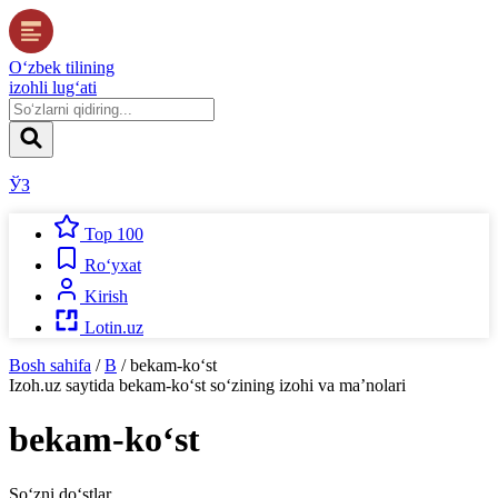
O‘zbek tilining
izohli lug‘ati
ЎЗ
Top 100
Ro‘yxat
Kirish
Lotin.uz
Bosh sahifa
/
B
/
bekam-ko‘st
Izoh.uz
saytida
bekam-ko‘st
so‘zining izohi va ma’nolari
bekam-ko‘st
So‘zni do‘stlar