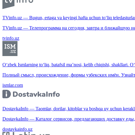
TVinfo.uz — Bugun, ertaga va keyingi hafta uchun to‘liq teledasturlar
TVinfo.uz — Телепрограмма на сегодня, завтра и ближайшую н
tvinfo.uz
O‘zbek Ismlarning to‘liq, batafsil ma’nosi, kelib chiqishi, shakllari. O
Полный смысл, происхождение, формы узбекских имён. Узнайт
ismlar.com
DostavkaInfo — Taomlar, dorilar, kitoblar va boshqa uy uchun kerakli b
DostavkaInfo — Каталог сервисов, предлагающих доставку еды, 
dostavkainfo.uz