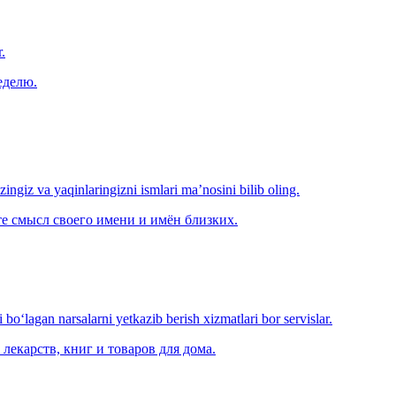
.
еделю.
‘zingiz va yaqinlaringizni ismlari ma’nosini bilib oling.
е смысл своего имени и имён близких.
o‘lagan narsalarni yetkazib berish xizmatlari bor servislar.
лекарств, книг и товаров для дома.