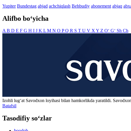
Yupiter
Bundestag
abjad
achchiqlash
Behbudiy
abonement
abjaq
abx
Alifbo bo‘yicha
A
B
D
E
F
G
H
I
J
K
L
M
N
O
P
Q
R
S
T
U
V
X
Y
Z
O‘
G‘
Sh
Ch
Izohli lugʻat
Savodxon
loyihasi bilan hamkorlikda yaratildi. Savodxon
Batafsil
Tasodifiy so‘zlar
boodob