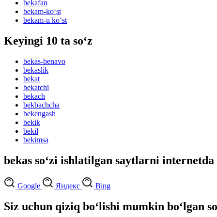
bekafan
bekam-ko‘st
bekam-u ko‘st
Keyingi 10 ta so‘z
bekas-benavo
bekaslik
bekat
bekatchi
bekach
bekbachcha
bekengash
bekik
bekil
bekimsa
bekas so‘zi ishlatilgan saytlarni internetda
Google
Яндекс
Bing
Siz uchun qiziq bo‘lishi mumkin bo‘lgan so