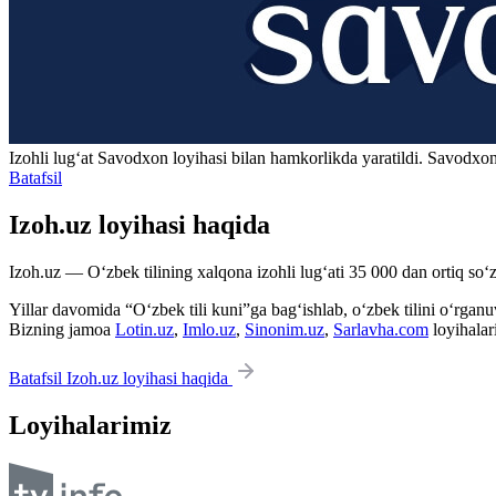
Izohli lugʻat
Savodxon
loyihasi bilan hamkorlikda yaratildi. Savodxon
Batafsil
Izoh.uz loyihasi haqida
Izoh.uz — O‘zbek tilining xalqona izohli lug‘ati 35 000 dan ortiq so‘zl
Yillar davomida “O‘zbek tili kuni”ga bag‘ishlab, o‘zbek tilini o‘rganuvc
Bizning jamoa
Lotin.uz
,
Imlo.uz
,
Sinonim.uz
,
Sarlavha.com
loyihalar
Batafsil Izoh.uz loyihasi haqida
Loyihalarimiz