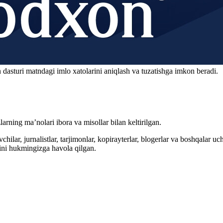
 dasturi matndagi imlo xatolarini aniqlash va tuzatishga imkon beradi.
arning ma’nolari ibora va misollar bilan keltirilgan.
hilar, jurnalistlar, tarjimonlar, kopirayterlar, blogerlar va boshqalar u
ini hukmingizga havola qilgan.