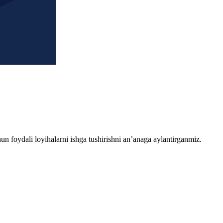
chun foydali loyihalarni ishga tushirishni an’anaga aylantirganmiz.