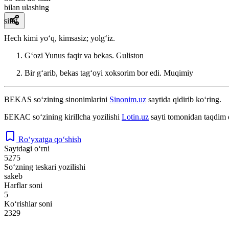
bilan ulashing
sifat
Hech kimi yoʻq, kimsasiz; yolgʻiz.
Gʻozi Yunus faqir va bekas.
Guliston
Bir gʻarib, bekas tagʻoyi xoksorim bor edi.
Muqimiy
BEKAS
so‘zining sinonimlarini
Sinonim.uz
saytida qidirib ko‘ring.
БЕКАС
so‘zining kirillcha yozilishi
Lotin.uz
sayti tomonidan taqdim 
Ro‘yxatga qo‘shish
Saytdagi o‘rni
5275
So‘zning teskari yozilishi
sakeb
Harflar soni
5
Ko‘rishlar soni
2329