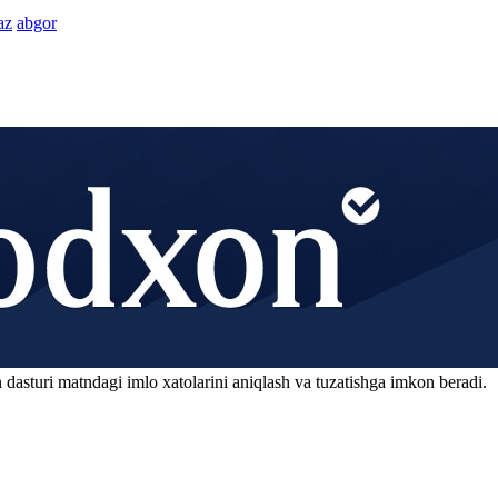
az
abgor
 dasturi matndagi imlo xatolarini aniqlash va tuzatishga imkon beradi.