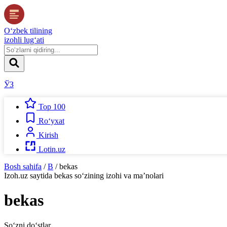
O‘zbek tilining
izohli lug‘ati
ЎЗ
Top 100
Ro‘yxat
Kirish
Lotin.uz
Bosh sahifa
/
B
/
bekas
Izoh.uz
saytida
bekas
so‘zining izohi va ma’nolari
bekas
So‘zni do‘stlar