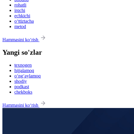
rohatli
irqchi
echkichi
o‘ttiztacha
metod
Hammasini ko‘rish
Yangi so'zlar
texnogen
hijjalamoq
o‘ng‘aylamoq
shodiy
podkast
chekboks
Hammasini ko‘rish