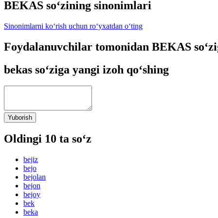
BEKAS so‘zining sinonimlari
Sinonimlarni ko‘rish uchun ro‘yxatdan o‘ting
Foydalanuvchilar tomonidan BEKAS so‘zi
bekas so‘ziga yangi izoh qo‘shing
Yuborish
Oldingi 10 ta so‘z
bejiz
bejo
bejolan
bejon
bejoy
bek
beka