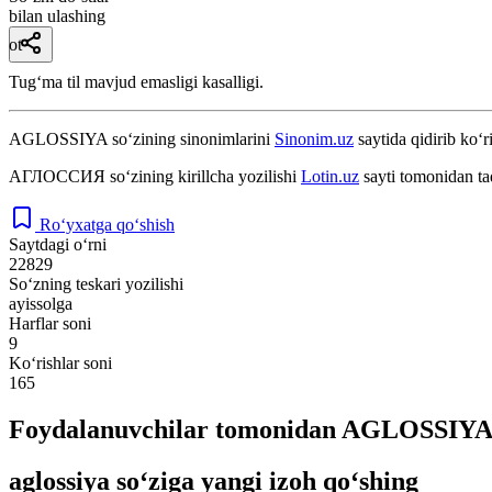
bilan ulashing
ot
Tugʻma til mavjud emasligi kasalligi.
AGLOSSIYA
so‘zining sinonimlarini
Sinonim.uz
saytida qidirib ko‘r
АГЛОССИЯ
so‘zining kirillcha yozilishi
Lotin.uz
sayti tomonidan ta
Ro‘yxatga qo‘shish
Saytdagi o‘rni
22829
So‘zning teskari yozilishi
ayissolga
Harflar soni
9
Ko‘rishlar soni
165
Foydalanuvchilar tomonidan AGLOSSIYA s
aglossiya so‘ziga yangi izoh qo‘shing