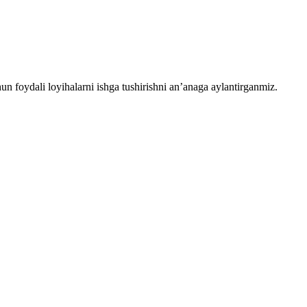
chun foydali loyihalarni ishga tushirishni an’anaga aylantirganmiz.