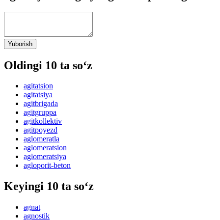
Yuborish
Oldingi 10 ta so‘z
agitatsion
agitatsiya
agitbrigada
agitgruppa
agitkollektiv
agitpoyezd
aglomeratla
aglomeratsion
aglomeratsiya
agloporit-beton
Keyingi 10 ta so‘z
agnat
agnostik