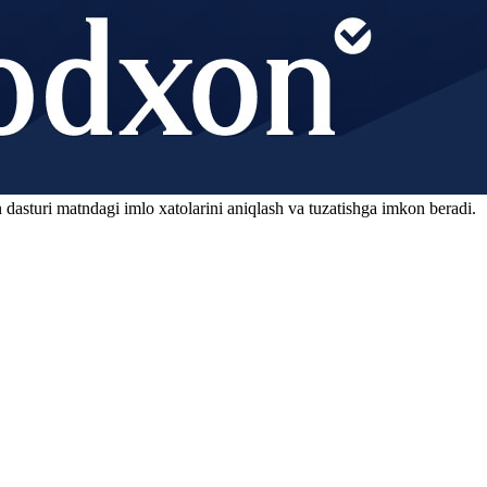
 dasturi matndagi imlo xatolarini aniqlash va tuzatishga imkon beradi.