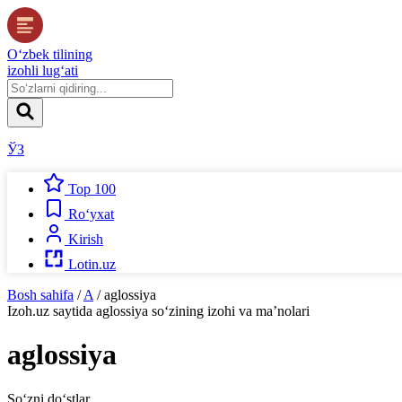
O‘zbek tilining
izohli lug‘ati
ЎЗ
Top 100
Ro‘yxat
Kirish
Lotin.uz
Bosh sahifa
/
A
/
aglossiya
Izoh.uz
saytida
aglossiya
so‘zining izohi va ma’nolari
aglossiya
So‘zni do‘stlar