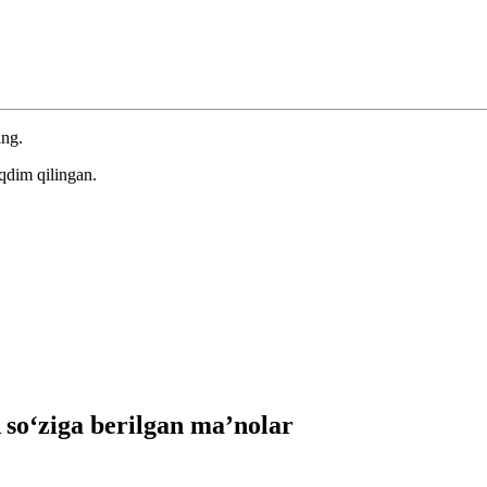
ing.
qdim qilingan.
o‘ziga berilgan ma’nolar