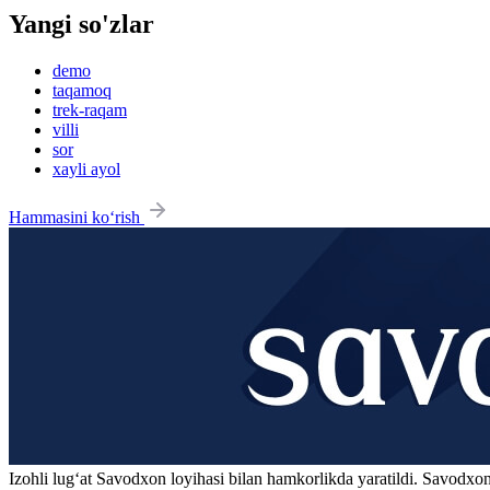
Yangi so'zlar
demo
taqamoq
trek-raqam
villi
sor
xayli ayol
Hammasini ko‘rish
Izohli lugʻat
Savodxon
loyihasi bilan hamkorlikda yaratildi. Savodxon