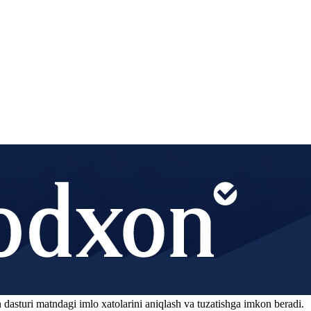
 dasturi matndagi imlo xatolarini aniqlash va tuzatishga imkon beradi.