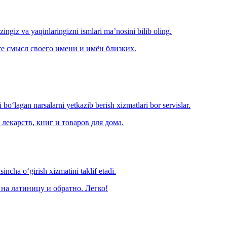
‘zingiz va yaqinlaringizni ismlari ma’nosini bilib oling.
е смысл своего имени и имён близких.
o‘lagan narsalarni yetkazib berish xizmatlari bor servislar.
лекарств, книг и товаров для дома.
ncha o‘girish xizmatini taklif etadi.
на латиницу и обратно. Легко!