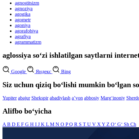
agnostitsizm
agnoziya
agogika
agometr
agoniya
agorafobiya
agrafiya
agrammatizm
aglossiya so‘zi ishlatilgan saytlarni interne
Google
Яндекс
Bing
Siz uchun qiziq bo‘lishi mumkin bo‘lgan so
Yupiter
abajur
Shekspir
abadiylash
aʼyon
abbosiy
Marg‘inoniy
Sherd
Alifbo bo‘yicha
A
B
D
E
F
G
H
I
J
K
L
M
N
O
P
Q
R
S
T
U
V
X
Y
Z
O‘
G‘
Sh
Ch