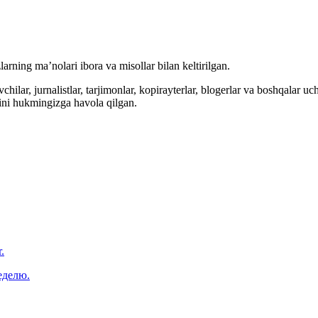
arning ma’nolari ibora va misollar bilan keltirilgan.
hilar, jurnalistlar, tarjimonlar, kopirayterlar, blogerlar va boshqalar u
ini hukmingizga havola qilgan.
.
еделю.