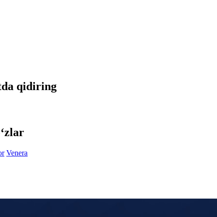
tda qidiring
‘zlar
or
Venera