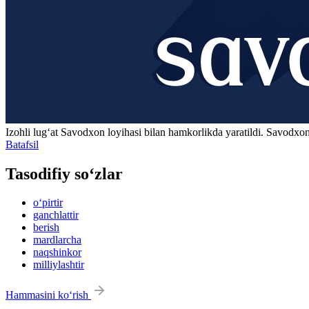
Izohli lugʻat
Savodxon
loyihasi bilan hamkorlikda yaratildi. Savodxon
Batafsil
Tasodifiy so‘zlar
o‘pirtir
ganchlattir
berish
mardlarcha
naqshinkor
milliylashtir
Hammasini ko‘rish