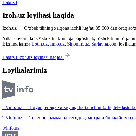
Batafsil
Izoh.uz loyihasi haqida
Izoh.uz — O‘zbek tilining xalqona izohli lug‘ati 35 000 dan ortiq so‘zl
Yillar davomida “O‘zbek tili kuni”ga bag‘ishlab, o‘zbek tilini o‘rganuvc
Bizning jamoa
Lotin.uz
,
Imlo.uz
,
Sinonim.uz
,
Sarlavha.com
loyihalar
Batafsil Izoh.uz loyihasi haqida
Loyihalarimiz
TVinfo.uz — Bugun, ertaga va keyingi hafta uchun to‘liq teledasturlar
TVinfo.uz — Телепрограмма на сегодня, завтра и ближайшую н
tvinfo.uz