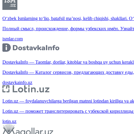
O‘zbek Ismlarning to‘liq, batafsil ma’nosi, kelib chiqishi, shakllari. O
Полный смысл, происхождение, формы узбекских имён. Узнайт
ismlar.com
DostavkaInfo — Taomlar, dorilar, kitoblar va boshqa uy uchun kerakli b
DostavkaInfo — Каталог сервисов, предлагающих доставку еды, 
dostavkainfo.uz
Lotin.uz — foydalanuvchilarga berilgan matnni lotindan kirillga va aksi
Lotin.uz — поможет транслитерировать с узбекской кириллицы 
lotin.uz