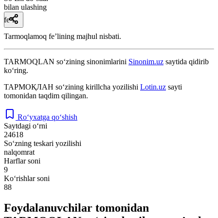
bilan ulashing
fe’l
Tarmoqlamoq feʼlining majhul nisbati.
TARMOQLAN
so‘zining sinonimlarini
Sinonim.uz
saytida qidirib
ko‘ring.
ТАРМОҚЛАН
so‘zining kirillcha yozilishi
Lotin.uz
sayti
tomonidan taqdim qilingan.
Ro‘yxatga qo‘shish
Saytdagi o‘rni
24618
So‘zning teskari yozilishi
nalqomrat
Harflar soni
9
Ko‘rishlar soni
88
Foydalanuvchilar tomonidan