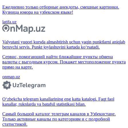
Ежедневно только отборные анекдоты, смешные картинки.
Кузница юмора на узбекском языке!
latifa.uz
Valyutani yuqori kursda almashtirish uchun yaqin punktlarni aniqlab
beruvchi servis. Punkt joylashuvini kartada ko‘rsatadi.
Сервис, помогающий найти ближайшие пункты обмена
валюты с выгодным курсом. Покажет местоположение пункта
прямо на карте.
onmap.uz
O‘zbekcha telegram kanallarining eng katta katalogi. Faqt faol
kanallar, ruknlarda va batafsil statistikasi bilan.
Самый большой каталог телеграм каналов в Узбекистане.
Только активные каналы по категориям и с подробной
статистикой.