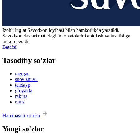
Izohli lugʻat
Savodxon
loyihasi bilan hamkorlikda yaratildi.
Savodxon dasturi matndagi imlo xatolarini aniqlash va tuzatishga
imkon beradi.
Batafsil
Tasodifiy so‘zlar
mergan
shov-shuvli
teletayp
g‘oyatda
rakurs
ramz
Hammasini ko‘rish
Yangi so'zlar