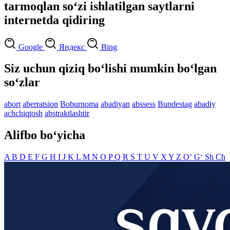
tarmoqlan so‘zi ishlatilgan saytlarni
internetda qidiring
Google
Яндекс
Bing
Siz uchun qiziq bo‘lishi mumkin bo‘lgan
so‘zlar
abort
aberratsion
Boburnoma
abadiyan
abssess
Bundestag
abadiy
achchiqtosh
abstraktlashtir
Alifbo bo‘yicha
A
B
D
E
F
G
H
I
J
K
L
M
N
O
P
Q
R
S
T
U
V
X
Y
Z
O‘
G‘
Sh
Ch