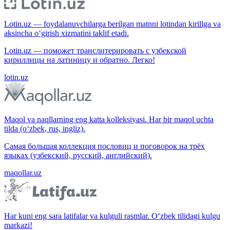
Lotin.uz — foydalanuvchilarga berilgan matnni lotindan kirillga va
aksincha o‘girish xizmatini taklif etadi.
Lotin.uz — поможет транслитерировать с узбекской
кириллицы на латиницу и обратно. Легко!
lotin.uz
Maqol va naqllarning eng katta kolleksiyasi. Har bir maqol uchta
tilda (o‘zbek, rus, ingliz).
Самая большая коллекция пословиц и поговорок на трёх
языках (узбекский, русский, английский).
maqollar.uz
Har kuni eng sara latifalar va kulguli rasmlar. O‘zbek tilidagi kulgu
markazi!