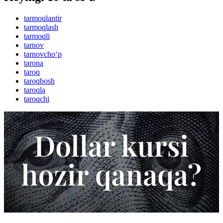
tarmoqlantir
tarmoqlash
tarmoqli
tarnov
tarnovcho‘p
tarona
taroq
taroqbosh
taroqla
taroqchi