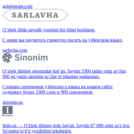
uztelegram.com
O‘zbek tilida savodli yozishni biz bilan boshlang.
С нами вы научитесь грамотно писать на узбекском языке.
sarlavha.com
O‘zbek tilining sinonimlar lug‘ati. Saytda 3300 tadan ortiq so‘zlar,
900 ga yaqin sinonim so‘zlar to‘plamiga jamlangan.
Словарь синонимов узбекского языка на нашем сайте
содержит более 3300 слов и 900 синонимов.
sinonim.uz
Imlo.uz — O'zbek tilining imlo lug'ati. Saytda 87 000 ortiq so'z bor.
So'zning to'g'ri yozilishini tekshiring.