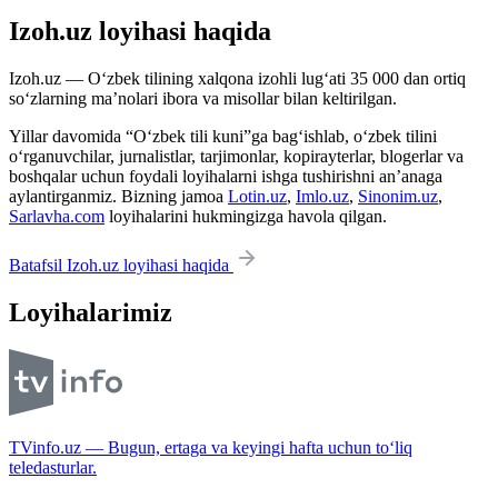
Izoh.uz loyihasi haqida
Izoh.uz — O‘zbek tilining xalqona izohli lug‘ati 35 000 dan ortiq
so‘zlarning ma’nolari ibora va misollar bilan keltirilgan.
Yillar davomida “O‘zbek tili kuni”ga bag‘ishlab, o‘zbek tilini
o‘rganuvchilar, jurnalistlar, tarjimonlar, kopirayterlar, blogerlar va
boshqalar uchun foydali loyihalarni ishga tushirishni an’anaga
aylantirganmiz. Bizning jamoa
Lotin.uz
,
Imlo.uz
,
Sinonim.uz
,
Sarlavha.com
loyihalarini hukmingizga havola qilgan.
Batafsil Izoh.uz loyihasi haqida
Loyihalarimiz
TVinfo.uz — Bugun, ertaga va keyingi hafta uchun to‘liq
teledasturlar.