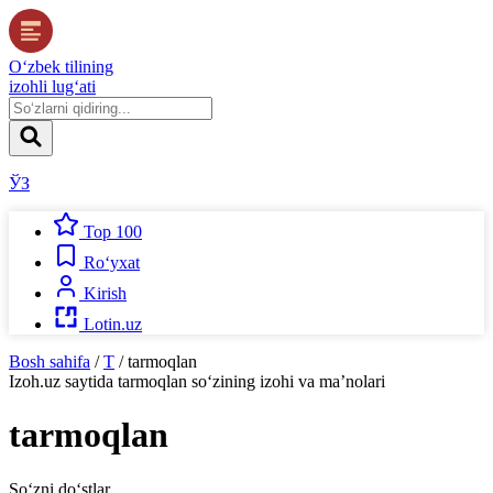
O‘zbek tilining
izohli lug‘ati
ЎЗ
Top 100
Ro‘yxat
Kirish
Lotin.uz
Bosh sahifa
/
T
/
tarmoqlan
Izoh.uz
saytida
tarmoqlan
so‘zining izohi va ma’nolari
tarmoqlan
So‘zni do‘stlar