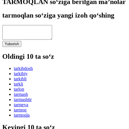
TARMOQLAN so‘ziga berilgan ma’nolar
tarmoqlan so‘ziga yangi izoh qo‘shing
Yuborish
Oldingi 10 ta so‘z
tarkibdosh
tarkibiy
tarkibli
tarkli
tarlon
tarmash
tarmashtir
tarmeva
tarmoq
tarmoqla
Keyingi 10 ta so‘z