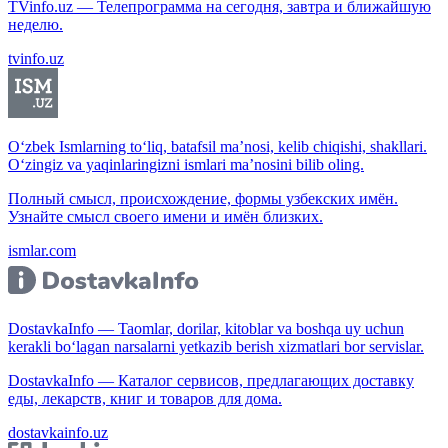
TVinfo.uz — Телепрограмма на сегодня, завтра и ближайшую
неделю.
tvinfo.uz
O‘zbek Ismlarning to‘liq, batafsil ma’nosi, kelib chiqishi, shakllari.
O‘zingiz va yaqinlaringizni ismlari ma’nosini bilib oling.
Полный смысл, происхождение, формы узбекских имён.
Узнайте смысл своего имени и имён близких.
ismlar.com
DostavkaInfo — Taomlar, dorilar, kitoblar va boshqa uy uchun
kerakli bo‘lagan narsalarni yetkazib berish xizmatlari bor servislar.
DostavkaInfo — Каталог сервисов, предлагающих доставку
еды, лекарств, книг и товаров для дома.
dostavkainfo.uz