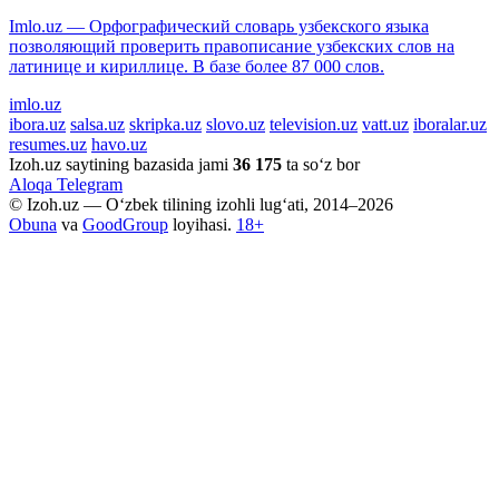
Imlo.uz — Орфографический словарь узбекского языка
позволяющий проверить правописание узбекских слов на
латинице и кириллице. В базе более 87 000 слов.
imlo.uz
ibora.uz
salsa.uz
skripka.uz
slovo.uz
television.uz
vatt.uz
iboralar.uz
resumes.uz
havo.uz
Izoh.uz saytining bazasida jami
36 175
ta so‘z bor
Aloqa
Telegram
© Izoh.uz — O‘zbek tilining izohli lug‘ati, 2014–2026
Obuna
va
GoodGroup
loyihasi.
18+