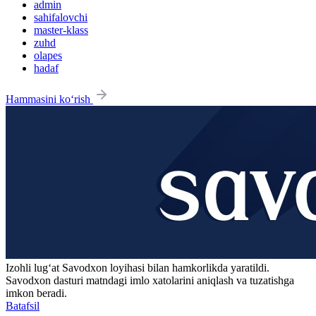
admin
sahifalovchi
master-klass
zuhd
olapes
hadaf
Hammasini ko‘rish
Izohli lugʻat
Savodxon
loyihasi bilan hamkorlikda yaratildi.
Savodxon dasturi matndagi imlo xatolarini aniqlash va tuzatishga
imkon beradi.
Batafsil