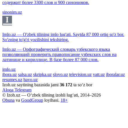
содержит более 3300 слов и 900 синонимов.
sinonim.uz
Imlo.uz — O'zbek tilining imlo lug'ati. Saytda 87 000 ortiq so'z bor.
So'zning to'g'ri yozilishini tekshiring.
Imlo.uz — Орфографический словарь узбекского языка
позволяющий проверить правописание узбекских слов на
латинице и кириллице. В базе более 87 000 слов.
imlo.uz
ibora.uz
salsa.uz
skripka.uz
slovo.uz
television.uz
vatt.uz
iboralar.uz
resumes.uz
havo.uz
Izoh.uz saytining bazasida jami
36 172
ta so‘z bor
Aloqa
Telegram
© Izoh.uz — O‘zbek tilining izohli lug‘ati, 2014–2026
Obuna
va
GoodGroup
loyihasi.
18+