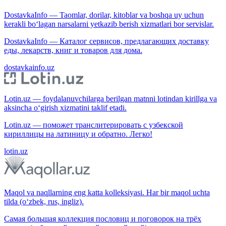
DostavkaInfo — Taomlar, dorilar, kitoblar va boshqa uy uchun
kerakli bo‘lagan narsalarni yetkazib berish xizmatlari bor servislar.
DostavkaInfo — Каталог сервисов, предлагающих доставку
еды, лекарств, книг и товаров для дома.
dostavkainfo.uz
Lotin.uz — foydalanuvchilarga berilgan matnni lotindan kirillga va
aksincha o‘girish xizmatini taklif etadi.
Lotin.uz — поможет транслитерировать с узбекской
кириллицы на латиницу и обратно. Легко!
lotin.uz
Maqol va naqllarning eng katta kolleksiyasi. Har bir maqol uchta
tilda (o‘zbek, rus, ingliz).
Самая большая коллекция пословиц и поговорок на трёх