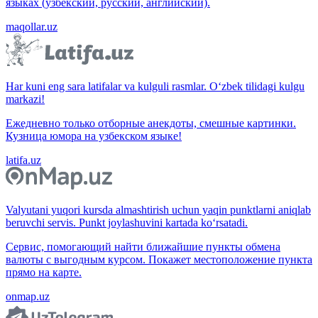
языках (узбекский, русский, английский).
maqollar.uz
Har kuni eng sara latifalar va kulguli rasmlar. O‘zbek tilidagi kulgu
markazi!
Ежедневно только отборные анекдоты, смешные картинки.
Кузница юмора на узбекском языке!
latifa.uz
Valyutani yuqori kursda almashtirish uchun yaqin punktlarni aniqlab
beruvchi servis. Punkt joylashuvini kartada ko‘rsatadi.
Сервис, помогающий найти ближайшие пункты обмена
валюты с выгодным курсом. Покажет местоположение пункта
прямо на карте.
onmap.uz