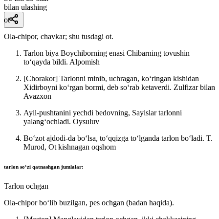
bilan ulashing
ot
Ola-chipor, chavkar; shu tusdagi ot.
Tarlon biya Boychiborning enasi Chibarning tovushin
toʻqayda bildi.
Alpomish
[Chorakor] Tarlonni minib, uchragan, koʻringan kishidan
Xidirboyni koʻrgan bormi, deb soʻrab ketaverdi.
Zulfizar bilan
Avazxon
Ayil-pushtanini yechdi bedovning, Sayislar tarlonni
yalangʻochladi.
Oysuluv
Boʻzot ajdodi-da boʻlsa, toʻqqizga toʻlganda tarlon boʻladi.
T.
Murod, Ot kishnagan oqshom
tarlon
soʻzi qatnashgan jumlalar:
Tarlon ochgan
Ola-chipor boʻlib buzilgan, pes ochgan (badan haqida).