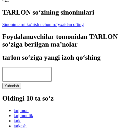
421
TARLON so‘zining sinonimlari
Sinonimlarni ko‘rish uchun ro‘yxatdan o‘ting
Foydalanuvchilar tomonidan TARLON
so‘ziga berilgan ma’nolar
tarlon so‘ziga yangi izoh qo‘shing
Yuborish
Oldingi 10 ta so‘z
tarjimon
tarjimonlik
tark
tarkash