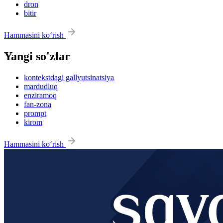
dron
bitir
Hammasini ko‘rish
Yangi so'zlar
kontekstdagi gallyutsinatsiya
mardudluq
enziramoq
fan-zona
prompt
kirom
Hammasini ko‘rish