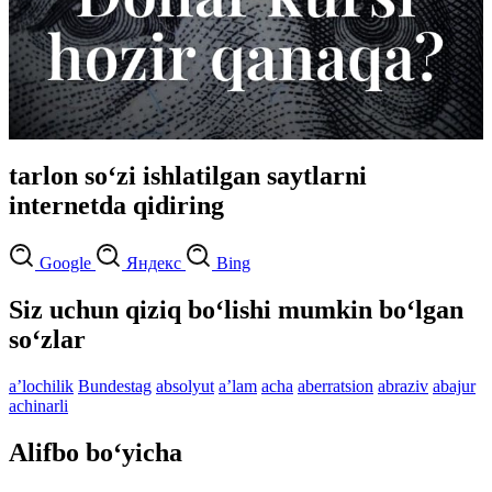
tarlon so‘zi ishlatilgan saytlarni
internetda qidiring
Google
Яндекс
Bing
Siz uchun qiziq bo‘lishi mumkin bo‘lgan
so‘zlar
aʼlochilik
Bundestag
absolyut
aʼlam
acha
aberratsion
abraziv
abajur
achinarli
Alifbo bo‘yicha