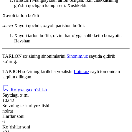
[Maston] Manglayidan tarlon ochgan, ikki chakkasining
goʻshti qochgan kampir edi. Xushkeldi.
Xayoli tarlon boʻldi
sheva
Xayoli qochdi, xayoli parishon boʻldi.
Xayoli tarlon boʻlib, oʻzini har oʻyga solib ketib borayotir.
Ravshan
TARLON
so‘zining sinonimlarini
Sinonim.uz
saytida qidirib
ko‘ring.
ТАРЛОН
so‘zining kirillcha yozilishi
Lotin.uz
sayti tomonidan
taqdim qilingan.
Ro‘yxatga qo‘shish
Saytdagi o‘rni
10242
So‘zning teskari yozilishi
nolrat
Harflar soni
6
Ko‘rishlar soni