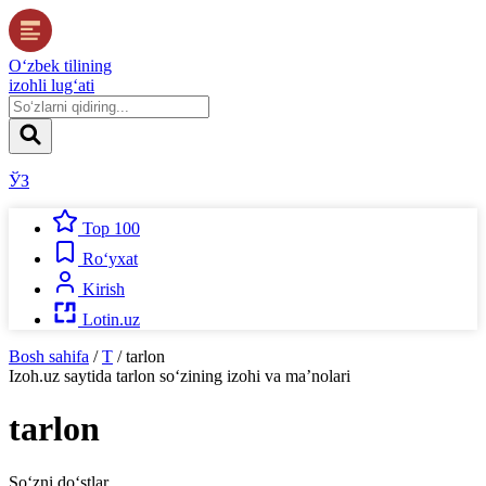
O‘zbek tilining
izohli lug‘ati
ЎЗ
Top 100
Ro‘yxat
Kirish
Lotin.uz
Bosh sahifa
/
T
/
tarlon
Izoh.uz
saytida
tarlon
so‘zining izohi va ma’nolari
tarlon
So‘zni do‘stlar