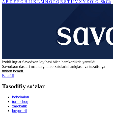
A
B
D
E
F
G
H
I
J
K
L
M
N
O
P
Q
R
S
T
U
V
X
Y
Z
O‘
G‘
Sh
Ch
Izohli lugʻat
Savodxon
loyihasi bilan hamkorlikda yaratildi.
Savodxon dasturi matndagi imlo xatolarini aniqlash va tuzatishga
imkon beradi.
Batafsil
Tasodifiy so‘zlar
bobokalon
tortinchoq
xarobalik
buyurtiril