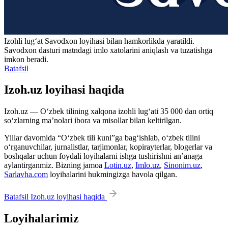
Izohli lugʻat
Savodxon
loyihasi bilan hamkorlikda yaratildi.
Savodxon dasturi matndagi imlo xatolarini aniqlash va tuzatishga
imkon beradi.
Batafsil
Izoh.uz loyihasi haqida
Izoh.uz — O‘zbek tilining xalqona izohli lug‘ati 35 000 dan ortiq
so‘zlarning ma’nolari ibora va misollar bilan keltirilgan.
Yillar davomida “O‘zbek tili kuni”ga bag‘ishlab, o‘zbek tilini
o‘rganuvchilar, jurnalistlar, tarjimonlar, kopirayterlar, blogerlar va
boshqalar uchun foydali loyihalarni ishga tushirishni an’anaga
aylantirganmiz. Bizning jamoa
Lotin.uz
,
Imlo.uz
,
Sinonim.uz
,
Sarlavha.com
loyihalarini hukmingizga havola qilgan.
Batafsil Izoh.uz loyihasi haqida
Loyihalarimiz