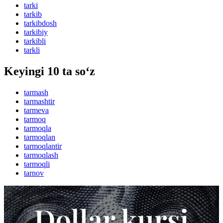
tarki
tarkib
tarkibdosh
tarkibiy
tarkibli
tarkli
Keyingi 10 ta so‘z
tarmash
tarmashtir
tarmeva
tarmoq
tarmoqla
tarmoqlan
tarmoqlantir
tarmoqlash
tarmoqli
tarnov