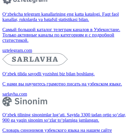
O‘zbekcha telegram kanallarining eng katta katalogi. Faqt faol
kanallar, ruknlarda va batafsil statistikasi bilan.
Самый большой каталог телеграм каналов в Узбекистане.
Только активные каналы по категориям и с подробной
статистикой.
uztelegram.com
O‘zbek tilida savodli yozishni biz bilan boshlang.
С нами вы научитесь грамотно писать на узбекском языке.
sarlavha.com
O‘zbek tilining sinonimlar lug‘ati. Saytda 3300 tadan ortiq so‘zlar,
900 ga yaqin sinonim so‘zlar to‘plamiga jamlangan.
Словарь синонимов узбекского языка на нашем сайте