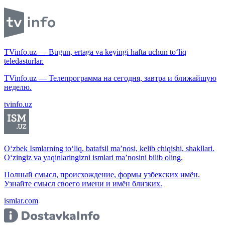
TVinfo.uz — Bugun, ertaga va keyingi hafta uchun to‘liq
teledasturlar.
TVinfo.uz — Телепрограмма на сегодня, завтра и ближайшую
неделю.
tvinfo.uz
O‘zbek Ismlarning to‘liq, batafsil ma’nosi, kelib chiqishi, shakllari.
O‘zingiz va yaqinlaringizni ismlari ma’nosini bilib oling.
Полный смысл, происхождение, формы узбекских имён.
Узнайте смысл своего имени и имён близких.
ismlar.com