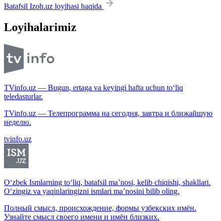
Batafsil Izoh.uz loyihasi haqida
Loyihalarimiz
TVinfo.uz — Bugun, ertaga va keyingi hafta uchun to‘liq
teledasturlar.
TVinfo.uz — Телепрограмма на сегодня, завтра и ближайшую
неделю.
tvinfo.uz
O‘zbek Ismlarning to‘liq, batafsil ma’nosi, kelib chiqishi, shakllari.
O‘zingiz va yaqinlaringizni ismlari ma’nosini bilib oling.
Полный смысл, происхождение, формы узбекских имён.
Узнайте смысл своего имени и имён близких.