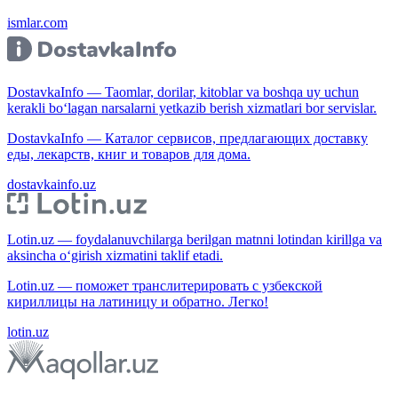
ismlar.com
DostavkaInfo — Taomlar, dorilar, kitoblar va boshqa uy uchun
kerakli bo‘lagan narsalarni yetkazib berish xizmatlari bor servislar.
DostavkaInfo — Каталог сервисов, предлагающих доставку
еды, лекарств, книг и товаров для дома.
dostavkainfo.uz
Lotin.uz — foydalanuvchilarga berilgan matnni lotindan kirillga va
aksincha o‘girish xizmatini taklif etadi.
Lotin.uz — поможет транслитерировать с узбекской
кириллицы на латиницу и обратно. Легко!
lotin.uz