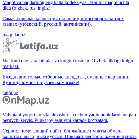
Maqol va naqllarning eng katta kolleksiyasi. Har bir maqol uchta
tilda (o‘zbek, rus, ingliz).
Самая большая коллекция пословиц и поговорок на трёх
языках (узбекский, русский, английский).
maqollar.uz
Har kuni eng sara latifalar va kulguli rasmlar. O‘zbek tilidagi kulgu
markazi!
Ежедневно только отборные анекдоты, смешные картинки.
Кузница юмора на узбекском языке!
latifa.uz
Valyutani yuqori kursda almashtirish uchun yaqin punktlarni aniqlab
beruvchi servis. Punkt joylashuvini kartada ko‘rsatadi.
Сервис, помогающий найти ближайшие пункты обмена
валюты с выгодным курсом. Покажет местоположение пункта