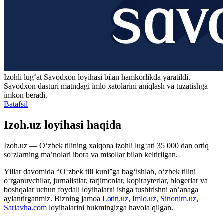
Izohli lugʻat
Savodxon
loyihasi bilan hamkorlikda yaratildi.
Savodxon dasturi matndagi imlo xatolarini aniqlash va tuzatishga
imkon beradi.
Batafsil
Izoh.uz loyihasi haqida
Izoh.uz — O‘zbek tilining xalqona izohli lug‘ati 35 000 dan ortiq
so‘zlarning ma’nolari ibora va misollar bilan keltirilgan.
Yillar davomida “O‘zbek tili kuni”ga bag‘ishlab, o‘zbek tilini
o‘rganuvchilar, jurnalistlar, tarjimonlar, kopirayterlar, blogerlar va
boshqalar uchun foydali loyihalarni ishga tushirishni an’anaga
aylantirganmiz. Bizning jamoa
Lotin.uz
,
Imlo.uz
,
Sinonim.uz
,
Sarlavha.com
loyihalarini hukmingizga havola qilgan.