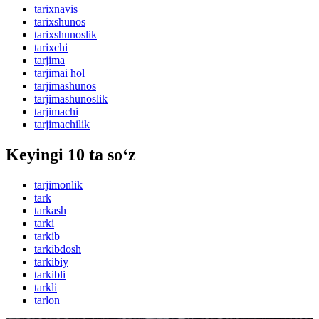
tarixnavis
tarixshunos
tarixshunoslik
tarixchi
tarjima
tarjimai hol
tarjimashunos
tarjimashunoslik
tarjimachi
tarjimachilik
Keyingi 10 ta so‘z
tarjimonlik
tark
tarkash
tarki
tarkib
tarkibdosh
tarkibiy
tarkibli
tarkli
tarlon