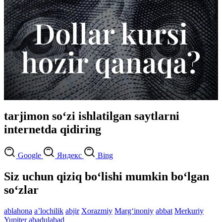
tarjimon so‘zi ishlatilgan saytlarni
internetda qidiring
Google
Яндекс
Bing
Siz uchun qiziq bo‘lishi mumkin bo‘lgan
so‘zlar
ablahona
aʼlochilik
abjir
Xorazmiy
Marg‘inoniy
abbat
Merkuriy
Yupiter
abadulabad