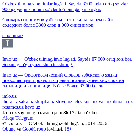
O‘zbek tilining sinonimlar lug‘ati. Saytda 3300 tadan ortiq so‘zlar,
900 ga yaqin sinonim so‘zlar to‘plamiga jamlangan.
Словарь синонимов узбекского языка на нашем сайте
содержит более 3300 слов и 900 синонимов.
sinonim.uz
Imlo.uz — O'zbek tilining imlo lug'ati. Saytda 87 000 ortiq so'z bor.
So'zning to'g'ri yozilishini tekshiring.
Imlo.uz — Орфографический словарь узбекского языка
позволяющий проверить правописание узбекских слов на
латинице и кириллице. В базе более 87 000 слов.
imlo.uz
ibora.uz
salsa.uz
skripka.uz
slovo.uz
television.uz
vatt.uz
iboralar.uz
resumes.uz
havo.uz
Izoh.uz saytining bazasida jami
36 172
ta so‘z bor
Aloqa
Telegram
© Izoh.uz — O‘zbek tilining izohli lug‘ati, 2014–2026
Obuna
va
GoodGroup
loyihasi.
18+