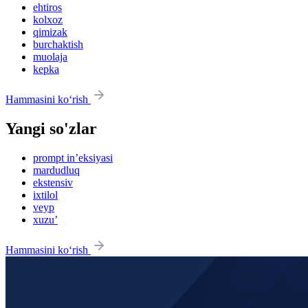
ehtiros
kolxoz
qimizak
burchaktish
muolaja
kepka
Hammasini ko‘rish
Yangi so'zlar
prompt in’eksiyasi
mardudluq
ekstensiv
ixtilol
veyp
xuzu’
Hammasini ko‘rish