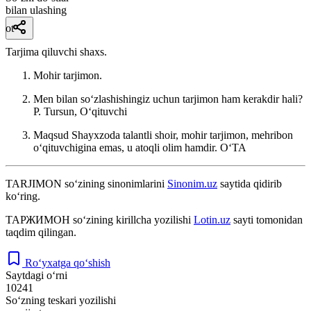
bilan ulashing
ot
Tarjima qiluvchi shaxs.
Mohir tarjimon.
Men bilan soʻzlashishingiz uchun tarjimon ham kerakdir hali?
P. Tursun, Oʻqituvchi
Maqsud Shayxzoda talantli shoir, mohir tarjimon, mehribon
oʻqituvchigina emas, u atoqli olim hamdir.
OʻTA
TARJIMON
so‘zining sinonimlarini
Sinonim.uz
saytida qidirib
ko‘ring.
ТАРЖИМОН
so‘zining kirillcha yozilishi
Lotin.uz
sayti tomonidan
taqdim qilingan.
Ro‘yxatga qo‘shish
Saytdagi o‘rni
10241
So‘zning teskari yozilishi