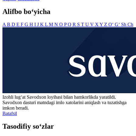
Alifbo bo‘yicha
A
B
D
E
F
G
H
I
J
K
L
M
N
O
P
Q
R
S
T
U
V
X
Y
Z
O‘
G‘
Sh
Ch
Izohli lugʻat
Savodxon
loyihasi bilan hamkorlikda yaratildi.
Savodxon dasturi matndagi imlo xatolarini aniqlash va tuzatishga
imkon beradi.
Batafsil
Tasodifiy so‘zlar