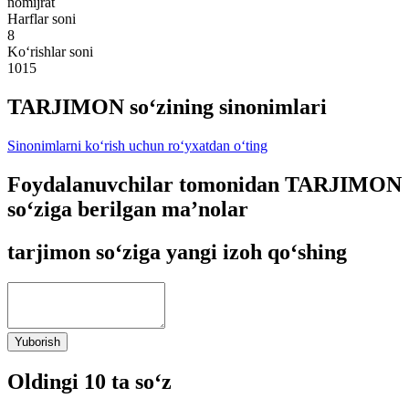
nomijrat
Harflar soni
8
Ko‘rishlar soni
1015
TARJIMON so‘zining sinonimlari
Sinonimlarni ko‘rish uchun ro‘yxatdan o‘ting
Foydalanuvchilar tomonidan TARJIMON
so‘ziga berilgan ma’nolar
tarjimon so‘ziga yangi izoh qo‘shing
Yuborish
Oldingi 10 ta so‘z