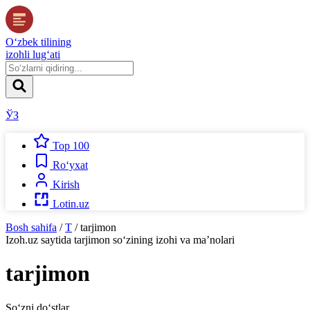
O‘zbek tilining
izohli lug‘ati
ЎЗ
Top 100
Ro‘yxat
Kirish
Lotin.uz
Bosh sahifa
/
T
/
tarjimon
Izoh.uz
saytida
tarjimon
so‘zining izohi va ma’nolari
tarjimon
So‘zni do‘stlar