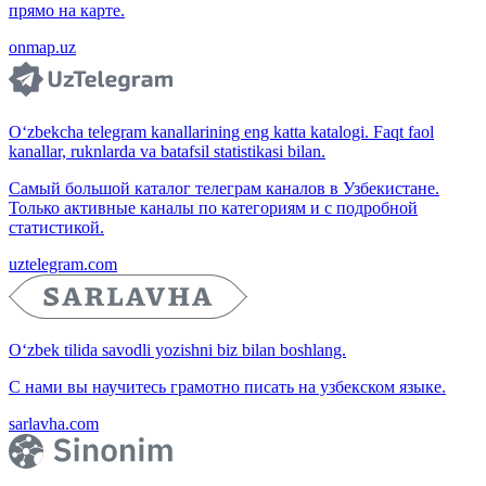
прямо на карте.
onmap.uz
O‘zbekcha telegram kanallarining eng katta katalogi. Faqt faol
kanallar, ruknlarda va batafsil statistikasi bilan.
Самый большой каталог телеграм каналов в Узбекистане.
Только активные каналы по категориям и с подробной
статистикой.
uztelegram.com
O‘zbek tilida savodli yozishni biz bilan boshlang.
С нами вы научитесь грамотно писать на узбекском языке.
sarlavha.com