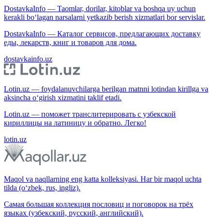
DostavkaInfo — Taomlar, dorilar, kitoblar va boshqa uy uchun
kerakli bo‘lagan narsalarni yetkazib berish xizmatlari bor servislar.
DostavkaInfo — Каталог сервисов, предлагающих доставку
еды, лекарств, книг и товаров для дома.
dostavkainfo.uz
Lotin.uz — foydalanuvchilarga berilgan matnni lotindan kirillga va
aksincha o‘girish xizmatini taklif etadi.
Lotin.uz — поможет транслитерировать с узбекской
кириллицы на латиницу и обратно. Легко!
lotin.uz
Maqol va naqllarning eng katta kolleksiyasi. Har bir maqol uchta
tilda (o‘zbek, rus, ingliz).
Самая большая коллекция пословиц и поговорок на трёх
языках (узбекский, русский, английский).