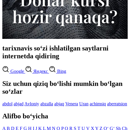
tarixnavis so‘zi ishlatilgan saytlarni
internetda qidiring
Google
Яндекс
Bing
Siz uchun qiziq bo‘lishi mumkin bo‘lgan
so‘zlar
abdol
abjad
Avloniy
abzalla
abjaq
Venera
Uran
achimsiq
aberratsion
Alifbo bo‘yicha
A
B
D
E
F
G
H
I
J
K
L
M
N
O
P
Q
R
S
T
U
V
X
Y
Z
O‘
G‘
Sh
Ch