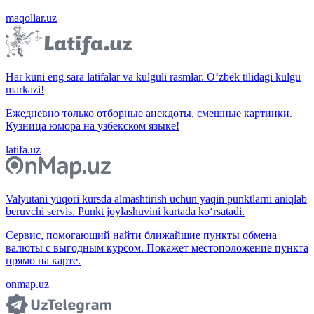
maqollar.uz
Har kuni eng sara latifalar va kulguli rasmlar. O‘zbek tilidagi kulgu
markazi!
Ежедневно только отборные анекдоты, смешные картинки.
Кузница юмора на узбекском языке!
latifa.uz
Valyutani yuqori kursda almashtirish uchun yaqin punktlarni aniqlab
beruvchi servis. Punkt joylashuvini kartada ko‘rsatadi.
Сервис, помогающий найти ближайшие пункты обмена
валюты с выгодным курсом. Покажет местоположение пункта
прямо на карте.
onmap.uz