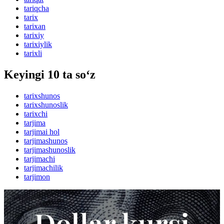
tariqcha
tarix
tarixan
tarixiy
tarixiylik
tarixli
Keyingi 10 ta so‘z
tarixshunos
tarixshunoslik
tarixchi
tarjima
tarjimai hol
tarjimashunos
tarjimashunoslik
tarjimachi
tarjimachilik
tarjimon