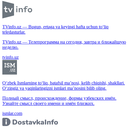
TVinfo.uz — Bugun, ertaga va keyingi hafta uchun to‘liq
teledasturlar.
TVinfo.uz — Телепрограмма на сегодня, завтра и ближайшую
неделю.
tvinfo.uz
O‘zbek Ismlarning to‘liq, batafsil ma’nosi, kelib chiqishi, shakllari.
O‘zingiz va yaqinlaringizni ismlari ma’nosini bilib oling.
Полный смысл, происхождение, формы узбекских имён.
Узнайте смысл своего имени и имён близких.
ismlar.com