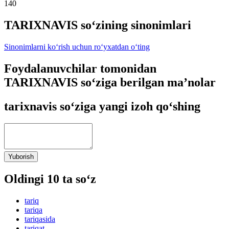
140
TARIXNAVIS so‘zining sinonimlari
Sinonimlarni ko‘rish uchun ro‘yxatdan o‘ting
Foydalanuvchilar tomonidan
TARIXNAVIS so‘ziga berilgan ma’nolar
tarixnavis so‘ziga yangi izoh qo‘shing
Yuborish
Oldingi 10 ta so‘z
tariq
tariqa
tariqasida
tariqat