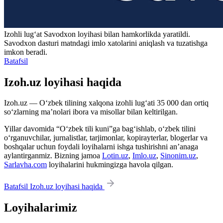
Izohli lugʻat
Savodxon
loyihasi bilan hamkorlikda yaratildi.
Savodxon dasturi matndagi imlo xatolarini aniqlash va tuzatishga
imkon beradi.
Batafsil
Izoh.uz loyihasi haqida
Izoh.uz — O‘zbek tilining xalqona izohli lug‘ati 35 000 dan ortiq
so‘zlarning ma’nolari ibora va misollar bilan keltirilgan.
Yillar davomida “O‘zbek tili kuni”ga bag‘ishlab, o‘zbek tilini
o‘rganuvchilar, jurnalistlar, tarjimonlar, kopirayterlar, blogerlar va
boshqalar uchun foydali loyihalarni ishga tushirishni an’anaga
aylantirganmiz. Bizning jamoa
Lotin.uz
,
Imlo.uz
,
Sinonim.uz
,
Sarlavha.com
loyihalarini hukmingizga havola qilgan.
Batafsil Izoh.uz loyihasi haqida
Loyihalarimiz