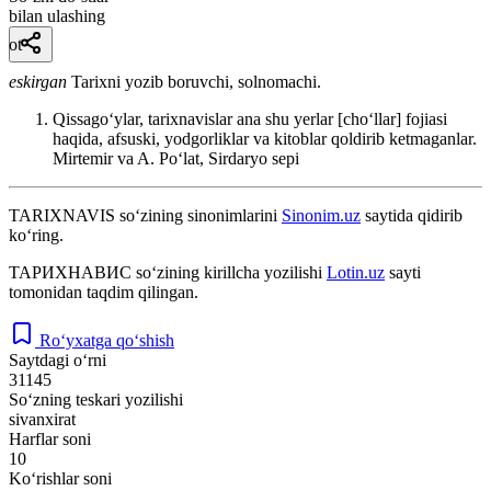
bilan ulashing
ot
eskirgan
Tarixni yozib boruvchi, solnomachi.
Qissagoʻylar, tarixnavislar ana shu yerlar [choʻllar] fojiasi
haqida, afsuski, yodgorliklar va kitoblar qoldirib ketmaganlar.
Mirtemir va A. Poʻlat, Sirdaryo sepi
TARIXNAVIS
so‘zining sinonimlarini
Sinonim.uz
saytida qidirib
ko‘ring.
ТАРИХНАВИС
so‘zining kirillcha yozilishi
Lotin.uz
sayti
tomonidan taqdim qilingan.
Ro‘yxatga qo‘shish
Saytdagi o‘rni
31145
So‘zning teskari yozilishi
sivanxirat
Harflar soni
10
Ko‘rishlar soni