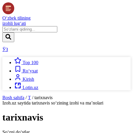
O‘zbek tilining
izohli lug‘ati
ЎЗ
Top 100
Ro‘yxat
Kirish
Lotin.uz
Bosh sahifa
/
T
/
tarixnavis
Izoh.uz
saytida
tarixnavis
so‘zining izohi va ma’nolari
tarixnavis
So‘zni do‘stlar