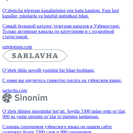
O‘zbekcha telegram kanallarining eng katta katalogi. Faqt faol
kanallar, ruknlarda va batafsil statistikasi bilan.
Самый большой каталог телеграм каналов в Узбекистане.
Только активные каналы по категориям и с подробной
статистикой.
uztelegram.com
O‘zbek tilida savodli yozishni biz bilan boshlang.
С нами вы научитесь грамотно писать на узбекском языке.
sarlavha.com
O‘zbek tilining sinonimlar lug‘ati. Saytda 3300 tadan ortiq so‘zlar,
900 ga yaqin sinonim so‘zlar to‘plamiga jamlangan.
Словарь синонимов узбекского языка на нашем сайте
содержит более 3300 слов и 900 синонимов.