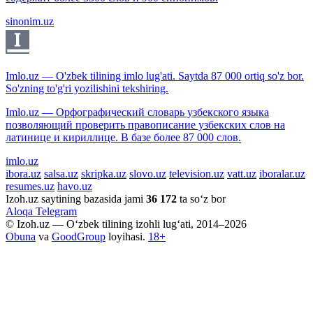
sinonim.uz
Imlo.uz — O'zbek tilining imlo lug'ati. Saytda 87 000 ortiq so'z bor.
So'zning to'g'ri yozilishini tekshiring.
Imlo.uz — Орфографический словарь узбекского языка
позволяющий проверить правописание узбекских слов на
латинице и кириллице. В базе более 87 000 слов.
imlo.uz
ibora.uz
salsa.uz
skripka.uz
slovo.uz
television.uz
vatt.uz
iboralar.uz
resumes.uz
havo.uz
Izoh.uz saytining bazasida jami
36 172
ta so‘z bor
Aloqa
Telegram
© Izoh.uz — O‘zbek tilining izohli lug‘ati, 2014–2026
Obuna
va
GoodGroup
loyihasi.
18+