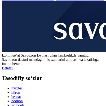
Izohli lugʻat
Savodxon
loyihasi bilan hamkorlikda yaratildi.
Savodxon dasturi matndagi imlo xatolarini aniqlash va tuzatishga
imkon beradi.
Batafsil
Tasodifiy so‘zlar
muxbir
hijron
besoat
bodbon
salmoqla