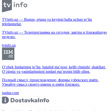
TVinfo.uz — Bugun, ertaga va keyingi hafta uchun to‘liq
teledasturlar.
TVinfo.uz — Телепрограмма на сегодня, завтра и ближайшую
неделю.
tvinfo.uz
O‘zbek Ismlarning to‘liq, batafsil ma’nosi, kelib chiqishi, shakllari.
O‘zingiz va yaqinlaringizni ismlari ma’nosini bilib oling.
Полный смысл, происхождение, формы узбекских имён.
Узнайте смысл своего имени и имён близких.
ismlar.com