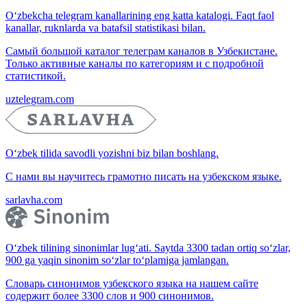
O‘zbekcha telegram kanallarining eng katta katalogi. Faqt faol
kanallar, ruknlarda va batafsil statistikasi bilan.
Самый большой каталог телеграм каналов в Узбекистане.
Только активные каналы по категориям и с подробной
статистикой.
uztelegram.com
O‘zbek tilida savodli yozishni biz bilan boshlang.
С нами вы научитесь грамотно писать на узбекском языке.
sarlavha.com
O‘zbek tilining sinonimlar lug‘ati. Saytda 3300 tadan ortiq so‘zlar,
900 ga yaqin sinonim so‘zlar to‘plamiga jamlangan.
Словарь синонимов узбекского языка на нашем сайте
содержит более 3300 слов и 900 синонимов.