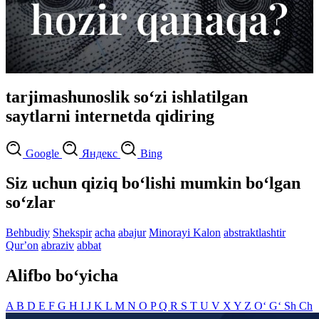
tarjimashunoslik so‘zi ishlatilgan
saytlarni internetda qidiring
Google
Яндекс
Bing
Siz uchun qiziq bo‘lishi mumkin bo‘lgan
so‘zlar
Behbudiy
Shekspir
acha
abajur
Minorayi Kalon
abstraktlashtir
Qurʼon
abraziv
abbat
Alifbo bo‘yicha
A
B
D
E
F
G
H
I
J
K
L
M
N
O
P
Q
R
S
T
U
V
X
Y
Z
O‘
G‘
Sh
Ch