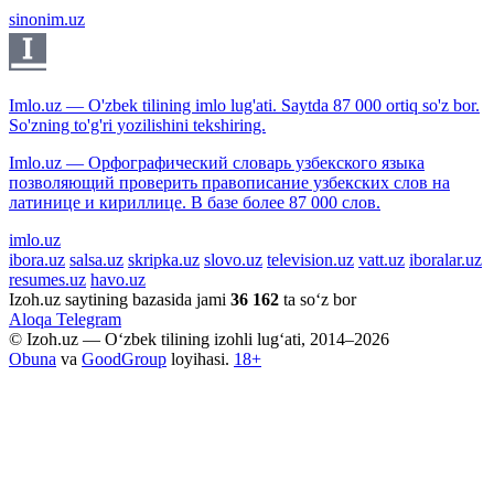
sinonim.uz
Imlo.uz — O'zbek tilining imlo lug'ati. Saytda 87 000 ortiq so'z bor.
So'zning to'g'ri yozilishini tekshiring.
Imlo.uz — Орфографический словарь узбекского языка
позволяющий проверить правописание узбекских слов на
латинице и кириллице. В базе более 87 000 слов.
imlo.uz
ibora.uz
salsa.uz
skripka.uz
slovo.uz
television.uz
vatt.uz
iboralar.uz
resumes.uz
havo.uz
Izoh.uz saytining bazasida jami
36 162
ta so‘z bor
Aloqa
Telegram
© Izoh.uz — O‘zbek tilining izohli lug‘ati, 2014–2026
Obuna
va
GoodGroup
loyihasi.
18+