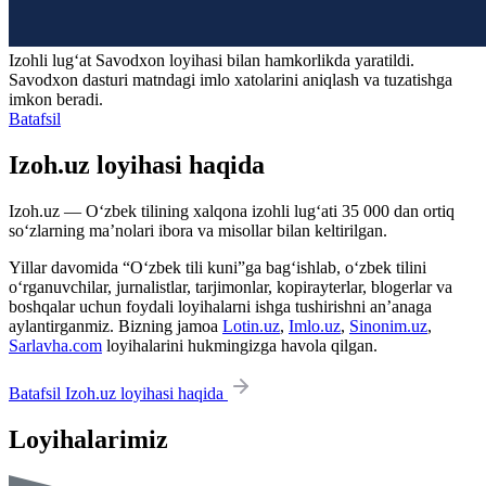
Izohli lugʻat
Savodxon
loyihasi bilan hamkorlikda yaratildi.
Savodxon dasturi matndagi imlo xatolarini aniqlash va tuzatishga
imkon beradi.
Batafsil
Izoh.uz loyihasi haqida
Izoh.uz — O‘zbek tilining xalqona izohli lug‘ati 35 000 dan ortiq
so‘zlarning ma’nolari ibora va misollar bilan keltirilgan.
Yillar davomida “O‘zbek tili kuni”ga bag‘ishlab, o‘zbek tilini
o‘rganuvchilar, jurnalistlar, tarjimonlar, kopirayterlar, blogerlar va
boshqalar uchun foydali loyihalarni ishga tushirishni an’anaga
aylantirganmiz. Bizning jamoa
Lotin.uz
,
Imlo.uz
,
Sinonim.uz
,
Sarlavha.com
loyihalarini hukmingizga havola qilgan.
Batafsil Izoh.uz loyihasi haqida
Loyihalarimiz