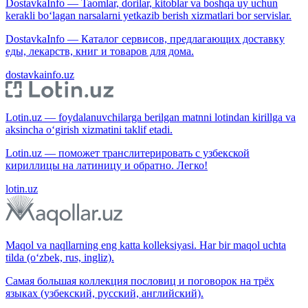
DostavkaInfo — Taomlar, dorilar, kitoblar va boshqa uy uchun
kerakli bo‘lagan narsalarni yetkazib berish xizmatlari bor servislar.
DostavkaInfo — Каталог сервисов, предлагающих доставку
еды, лекарств, книг и товаров для дома.
dostavkainfo.uz
Lotin.uz — foydalanuvchilarga berilgan matnni lotindan kirillga va
aksincha o‘girish xizmatini taklif etadi.
Lotin.uz — поможет транслитерировать с узбекской
кириллицы на латиницу и обратно. Легко!
lotin.uz
Maqol va naqllarning eng katta kolleksiyasi. Har bir maqol uchta
tilda (o‘zbek, rus, ingliz).
Самая большая коллекция пословиц и поговорок на трёх
языках (узбекский, русский, английский).