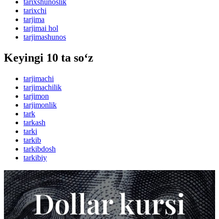
tarixshunoslik
tarixchi
tarjima
tarjimai hol
tarjimashunos
Keyingi 10 ta so‘z
tarjimachi
tarjimachilik
tarjimon
tarjimonlik
tark
tarkash
tarki
tarkib
tarkibdosh
tarkibiy