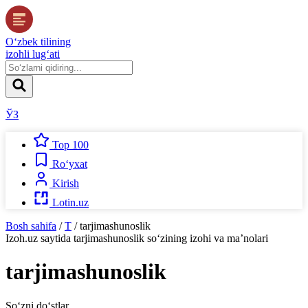
O‘zbek tilining
izohli lug‘ati
ЎЗ
Top 100
Ro‘yxat
Kirish
Lotin.uz
Bosh sahifa
/
T
/
tarjimashunoslik
Izoh.uz
saytida
tarjimashunoslik
so‘zining izohi va ma’nolari
tarjimashunoslik
So‘zni do‘stlar