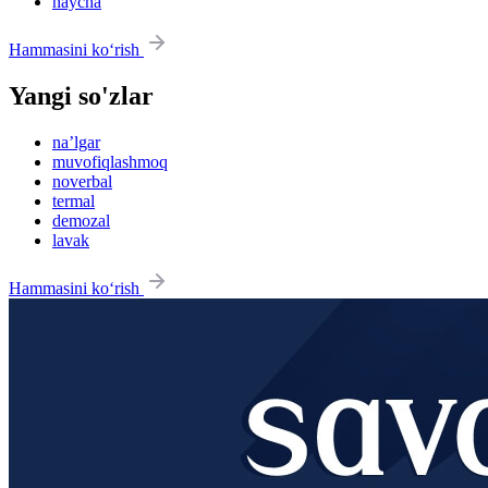
naycha
Hammasini ko‘rish
Yangi so'zlar
na’lgar
muvofiqlashmoq
noverbal
termal
demozal
lavak
Hammasini ko‘rish