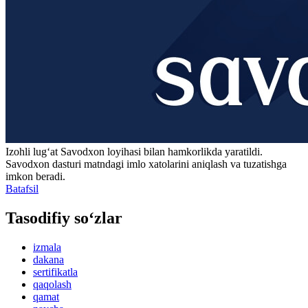
Izohli lugʻat
Savodxon
loyihasi bilan hamkorlikda yaratildi.
Savodxon dasturi matndagi imlo xatolarini aniqlash va tuzatishga
imkon beradi.
Batafsil
Tasodifiy so‘zlar
izmala
dakana
sertifikatla
qaqolash
qamat