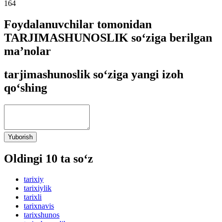
164
Foydalanuvchilar tomonidan
TARJIMASHUNOSLIK so‘ziga berilgan
ma’nolar
tarjimashunoslik so‘ziga yangi izoh
qo‘shing
Yuborish
Oldingi 10 ta so‘z
tarixiy
tarixiylik
tarixli
tarixnavis
tarixshunos