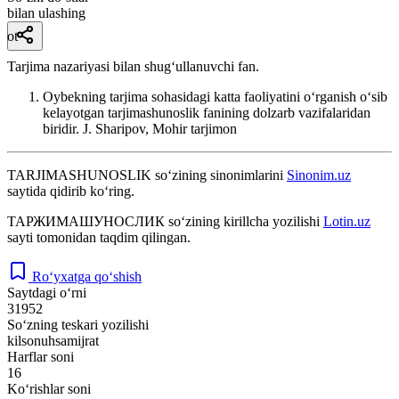
bilan ulashing
ot
Tarjima nazariyasi bilan shugʻullanuvchi fan.
Oybekning tarjima sohasidagi katta faoliyatini oʻrganish oʻsib
kelayotgan tarjimashunoslik fanining dolzarb vazifalaridan
biridir.
J. Sharipov, Mohir tarjimon
TARJIMASHUNOSLIK
so‘zining sinonimlarini
Sinonim.uz
saytida qidirib ko‘ring.
ТАРЖИМАШУНОСЛИК
so‘zining kirillcha yozilishi
Lotin.uz
sayti tomonidan taqdim qilingan.
Ro‘yxatga qo‘shish
Saytdagi o‘rni
31952
So‘zning teskari yozilishi
kilsonuhsamijrat
Harflar soni
16
Ko‘rishlar soni