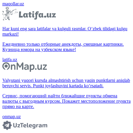
maqollar.uz
Har kuni eng sara latifalar va kulguli rasmlar. O‘zbek tilidagi kulgu
markazi!
Ежедневно только отборные анекдоты, смешные картинки.
Кузница юмора на узбекском языке!
latifa.uz
Valyutani yuqori kursda almashtirish uchun yaqin punktlarni aniqlab
beruvchi servis. Punkt joylashuvini kartada ko‘rsatadi.
Сервис, помогающий найти ближайшие пункты обмена
валюты с выгодным курсом. Покажет местоположение пункта
прямо на карте.
onmap.uz