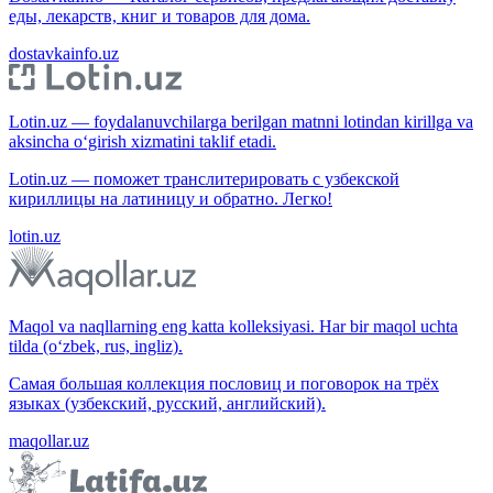
еды, лекарств, книг и товаров для дома.
dostavkainfo.uz
Lotin.uz — foydalanuvchilarga berilgan matnni lotindan kirillga va
aksincha o‘girish xizmatini taklif etadi.
Lotin.uz — поможет транслитерировать с узбекской
кириллицы на латиницу и обратно. Легко!
lotin.uz
Maqol va naqllarning eng katta kolleksiyasi. Har bir maqol uchta
tilda (o‘zbek, rus, ingliz).
Самая большая коллекция пословиц и поговорок на трёх
языках (узбекский, русский, английский).
maqollar.uz