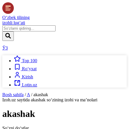
O‘zbek tilining
izohli lug‘ati
ЎЗ
Top 100
Ro‘yxat
Kirish
Lotin.uz
Bosh sahifa
/
A
/
akashak
Izoh.uz
saytida
akashak
so‘zining izohi va ma’nolari
akashak
So‘zni do‘stlar