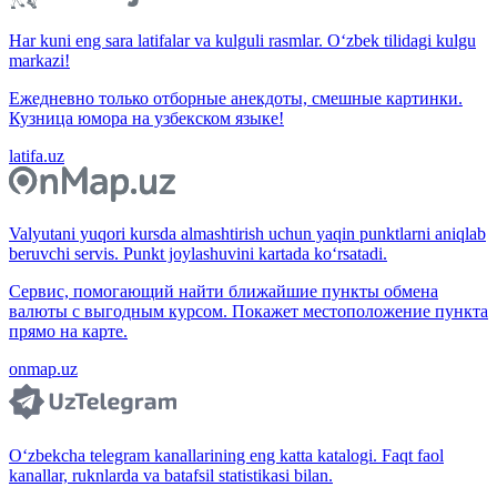
Har kuni eng sara latifalar va kulguli rasmlar. O‘zbek tilidagi kulgu
markazi!
Ежедневно только отборные анекдоты, смешные картинки.
Кузница юмора на узбекском языке!
latifa.uz
Valyutani yuqori kursda almashtirish uchun yaqin punktlarni aniqlab
beruvchi servis. Punkt joylashuvini kartada ko‘rsatadi.
Сервис, помогающий найти ближайшие пункты обмена
валюты с выгодным курсом. Покажет местоположение пункта
прямо на карте.
onmap.uz
O‘zbekcha telegram kanallarining eng katta katalogi. Faqt faol
kanallar, ruknlarda va batafsil statistikasi bilan.