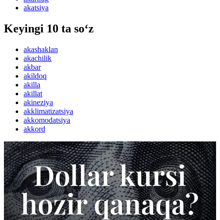
akatsiya
Keyingi 10 ta so‘z
akashaklan
akachilik
akbar
akildoq
akilla
akillat
akineziya
akklimatizatsiya
akkomodatsiya
akkord