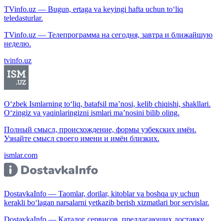
TVinfo.uz — Bugun, ertaga va keyingi hafta uchun to‘liq
teledasturlar.
TVinfo.uz — Телепрограмма на сегодня, завтра и ближайшую
неделю.
tvinfo.uz
O‘zbek Ismlarning to‘liq, batafsil ma’nosi, kelib chiqishi, shakllari.
O‘zingiz va yaqinlaringizni ismlari ma’nosini bilib oling.
Полный смысл, происхождение, формы узбекских имён.
Узнайте смысл своего имени и имён близких.
ismlar.com
DostavkaInfo — Taomlar, dorilar, kitoblar va boshqa uy uchun
kerakli bo‘lagan narsalarni yetkazib berish xizmatlari bor servislar.
DostavkaInfo — Каталог сервисов, предлагающих доставку