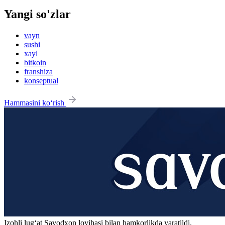
Yangi so'zlar
vayn
sushi
xayl
bitkoin
franshiza
konseptual
Hammasini ko‘rish
Izohli lugʻat
Savodxon
loyihasi bilan hamkorlikda yaratildi.