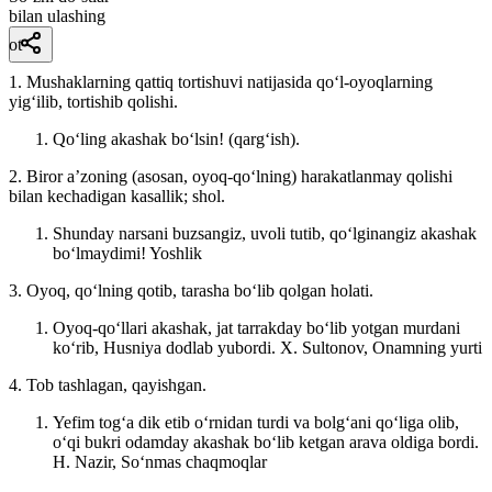
bilan ulashing
ot
1. Mushaklarning qattiq tortishuvi natijasida qoʻl-oyoqlarning
yigʻilib, tortishib qolishi.
Qoʻling akashak boʻlsin! (qargʻish).
2. Biror aʼzoning (asosan, oyoq-qoʻlning) harakatlanmay qolishi
bilan kechadigan kasallik; shol.
Shunday narsani buzsangiz, uvoli tutib, qoʻlginangiz akashak
boʻlmaydimi!
Yoshlik
3. Oyoq, qoʻlning qotib, tarasha boʻlib qolgan holati.
Oyoq-qoʻllari akashak, jat tarrakday boʻlib yotgan murdani
koʻrib, Husniya dodlab yubordi.
X. Sultonov, Onamning yurti
4. Tob tashlagan, qayishgan.
Yefim togʻa dik etib oʻrnidan turdi va bolgʻani qoʻliga olib,
oʻqi bukri odamday akashak boʻlib ketgan arava oldiga bordi.
H. Nazir, Soʻnmas chaqmoqlar