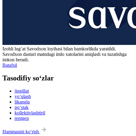
Izohli lugʻat
Savodxon
loyihasi bilan hamkorlikda yaratildi.
Savodxon dasturi matndagi imlo xatolarini aniqlash va tuzatishga
imkon beradi.
Batafsil
Tasodifiy so‘zlar
jingillat
yo‘qlash
likangla
po‘stak
kollektivlashtiril
rentgen
Hammasini ko‘rish