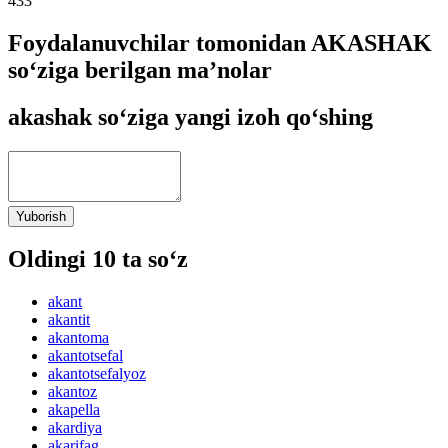
433
Foydalanuvchilar tomonidan AKASHAK
so‘ziga berilgan ma’nolar
akashak so‘ziga yangi izoh qo‘shing
Yuborish
Oldingi 10 ta so‘z
akant
akantit
akantoma
akantotsefal
akantotsefalyoz
akantoz
akapella
akardiya
akarifag