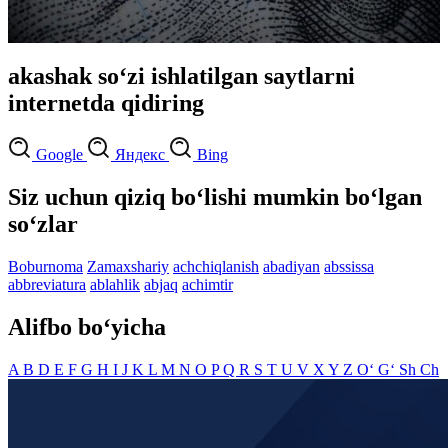
akashak so‘zi ishlatilgan saytlarni
internetda qidiring
Google
Яндекс
Bing
Siz uchun qiziq bo‘lishi mumkin bo‘lgan
so‘zlar
Boburnoma
Zamaxshariy
achchiqlanish
abadiyan
abssissa
abbreviatura
ablahlik
abjaq
achimtir
Alifbo bo‘yicha
A
B
D
E
F
G
H
I
J
K
L
M
N
O
P
Q
R
S
T
U
V
X
Y
Z
O‘
G‘
Sh
Ch