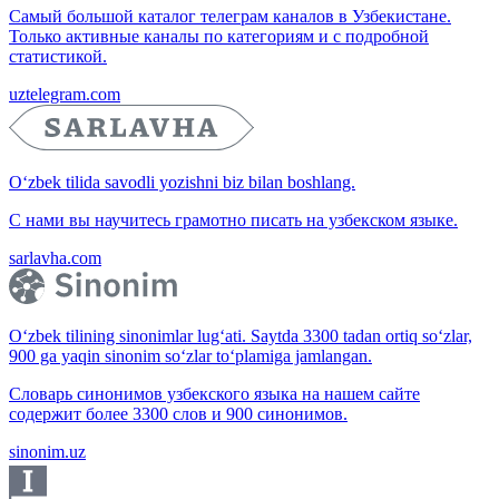
Самый большой каталог телеграм каналов в Узбекистане.
Только активные каналы по категориям и с подробной
статистикой.
uztelegram.com
O‘zbek tilida savodli yozishni biz bilan boshlang.
С нами вы научитесь грамотно писать на узбекском языке.
sarlavha.com
O‘zbek tilining sinonimlar lug‘ati. Saytda 3300 tadan ortiq so‘zlar,
900 ga yaqin sinonim so‘zlar to‘plamiga jamlangan.
Словарь синонимов узбекского языка на нашем сайте
содержит более 3300 слов и 900 синонимов.
sinonim.uz