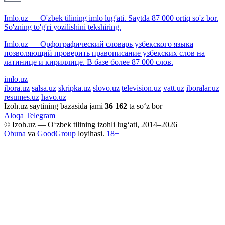
Imlo.uz — O'zbek tilining imlo lug'ati. Saytda 87 000 ortiq so'z bor.
So'zning to'g'ri yozilishini tekshiring.
Imlo.uz — Орфографический словарь узбекского языка
позволяющий проверить правописание узбекских слов на
латинице и кириллице. В базе более 87 000 слов.
imlo.uz
ibora.uz
salsa.uz
skripka.uz
slovo.uz
television.uz
vatt.uz
iboralar.uz
resumes.uz
havo.uz
Izoh.uz saytining bazasida jami
36 162
ta so‘z bor
Aloqa
Telegram
© Izoh.uz — O‘zbek tilining izohli lug‘ati, 2014–2026
Obuna
va
GoodGroup
loyihasi.
18+