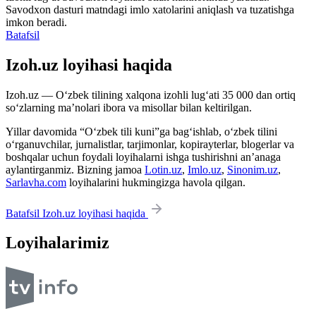
Savodxon dasturi matndagi imlo xatolarini aniqlash va tuzatishga
imkon beradi.
Batafsil
Izoh.uz loyihasi haqida
Izoh.uz — O‘zbek tilining xalqona izohli lug‘ati 35 000 dan ortiq
so‘zlarning ma’nolari ibora va misollar bilan keltirilgan.
Yillar davomida “O‘zbek tili kuni”ga bag‘ishlab, o‘zbek tilini
o‘rganuvchilar, jurnalistlar, tarjimonlar, kopirayterlar, blogerlar va
boshqalar uchun foydali loyihalarni ishga tushirishni an’anaga
aylantirganmiz. Bizning jamoa
Lotin.uz
,
Imlo.uz
,
Sinonim.uz
,
Sarlavha.com
loyihalarini hukmingizga havola qilgan.
Batafsil Izoh.uz loyihasi haqida
Loyihalarimiz