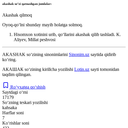
akashak
soʻzi qatnashgan jumlalar:
Akashak qilmoq
Oyoq-qoʻlni shunday mayib holatga solmoq.
Hisomxon xotinini urib, qoʻllarini akashak qilib tashladi.
K.
Aliyev, Millat peshvosi
AKASHAK
so‘zining sinonimlarini
Sinonim.uz
saytida qidirib
ko‘ring.
АКАШАК
so‘zining kirillcha yozilishi
Lotin.uz
sayti tomonidan
taqdim qilingan.
Ro‘yxatga qo‘shish
Saytdagi o‘rni
17179
So‘zning teskari yozilishi
kahsaka
Harflar soni
7
Ko‘rishlar soni