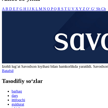
A
B
D
E
F
G
H
I
J
K
L
M
N
O
P
Q
R
S
T
U
V
X
Y
Z
O‘
G‘
Sh
Ch
Izohli lugʻat
Savodxon
loyihasi bilan hamkorlikda yaratildi. Savodxon
Batafsil
Tasodifiy so‘zlar
barhaq
dars
ittifoqchi
guldurat