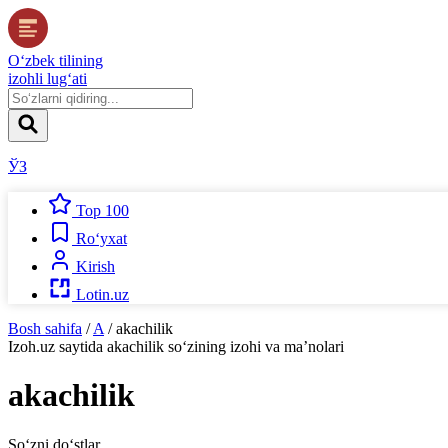
O‘zbek tilining
izohli lug‘ati
ЎЗ
Top 100
Ro‘yxat
Kirish
Lotin.uz
Bosh sahifa
/
A
/
akachilik
Izoh.uz
saytida
akachilik
so‘zining izohi va ma’nolari
akachilik
So‘zni do‘stlar