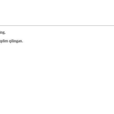
ing.
qdim qilingan.