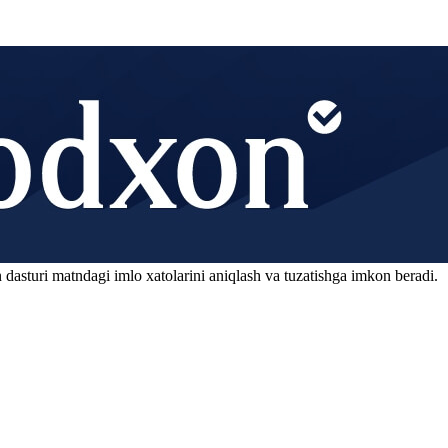
 dasturi matndagi imlo xatolarini aniqlash va tuzatishga imkon beradi.