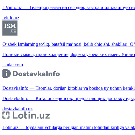
TVinfo.uz — Телепрограмма на сегодня, завтра и ближайшую н
tvinfo.uz
O‘zbek Ismlarning to‘liq, batafsil ma’nosi, kelib chiqishi, shakllari. O
Полный смысл, происхождение, формы узбекских имён. Узнайт
ismlar.com
DostavkaInfo — Taomlar, dorilar, kitoblar va boshqa uy uchun kerakli b
DostavkaInfo — Каталог сервисов, предлагающих доставку еды, 
dostavkainfo.uz
Lotin.uz — foydalanuvchilarga berilgan matnni lotindan kirillga va aksi