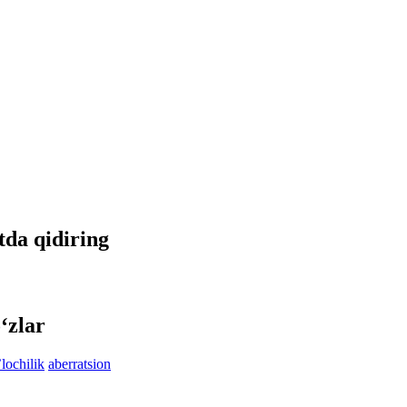
etda qidiring
‘zlar
ʼlochilik
aberratsion