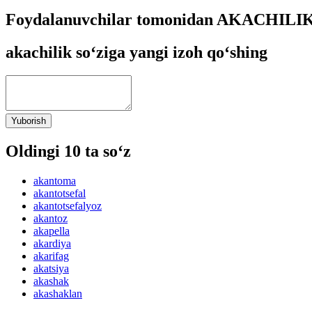
Foydalanuvchilar tomonidan AKACHILIK s
akachilik so‘ziga yangi izoh qo‘shing
Yuborish
Oldingi 10 ta so‘z
akantoma
akantotsefal
akantotsefalyoz
akantoz
akapella
akardiya
akarifag
akatsiya
akashak
akashaklan