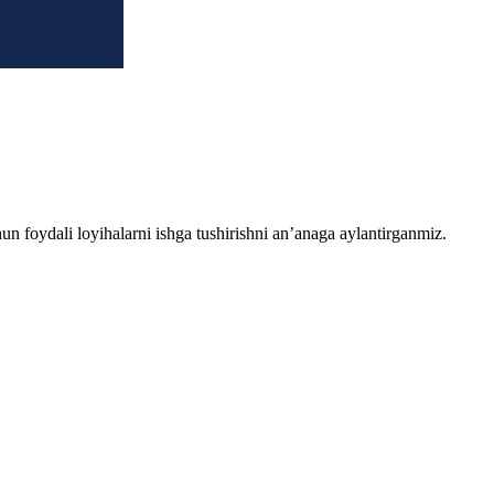
chun foydali loyihalarni ishga tushirishni an’anaga aylantirganmiz.