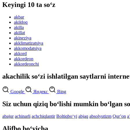
Keyingi 10 ta so‘z
akbar
akildoq
akilla
akillat
akineziya
akklimatizatsiya
akkomodatsiya
akkord
akkordeon
akkordeonchi
akachilik so‘zi ishlatilgan saytlarni intern
Google
Яндекс
Bing
Siz uchun qiziq bo‘lishi mumkin bo‘lgan so
abajur
achinarli
achchiqlantir
Boltiqbo‘yi
abjaq
absolyutizm
Qurʼon
a
Alifbo bo‘yicha