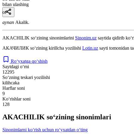
bilan ulashing
ot
aynan
Akalik.
AKACHILIK
so‘zining sinonimlarini
Sinonim.uz
saytida qidirib ko‘r
АКАЧИЛИК
so‘zining kirillcha yozilishi
Lotin.uz
sayti tomonidan ta
Ro‘yxatga qo‘shish
Saytdagi o‘rni
12295
So‘zning teskari yozilishi
kilihcaka
Harflar soni
9
Ko‘rishlar soni
128
AKACHILIK so‘zining sinonimlari
Sinonimlarni ko‘rish uchun ro‘yxatdan o‘ting