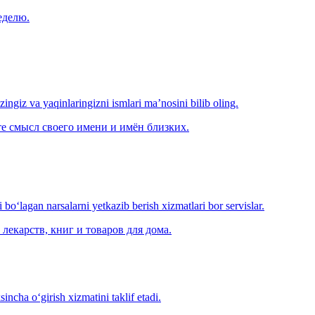
еделю.
‘zingiz va yaqinlaringizni ismlari ma’nosini bilib oling.
е смысл своего имени и имён близких.
o‘lagan narsalarni yetkazib berish xizmatlari bor servislar.
лекарств, книг и товаров для дома.
ncha o‘girish xizmatini taklif etadi.