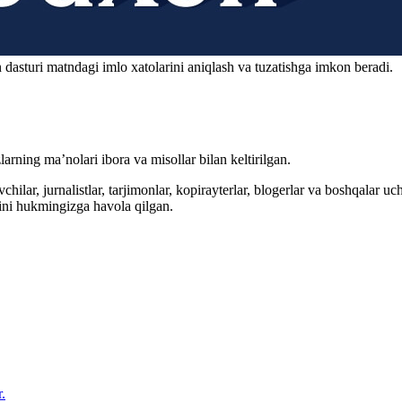
 dasturi matndagi imlo xatolarini aniqlash va tuzatishga imkon beradi.
arning ma’nolari ibora va misollar bilan keltirilgan.
hilar, jurnalistlar, tarjimonlar, kopirayterlar, blogerlar va boshqalar u
ini hukmingizga havola qilgan.
.