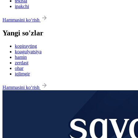
tekisla
ipakchi
Hammasini ko‘rish
Yangi so'zlar
kopirayting
koagulyatsiya
hamin
zerdast
ohar
iqlimgir
Hammasini ko‘rish