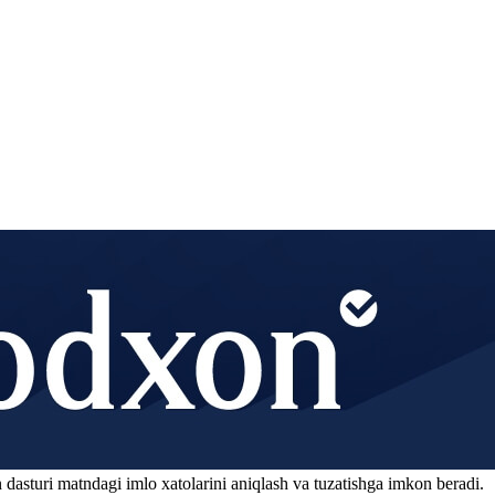
 dasturi matndagi imlo xatolarini aniqlash va tuzatishga imkon beradi.