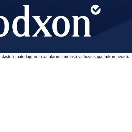
 dasturi matndagi imlo xatolarini aniqlash va tuzatishga imkon beradi.