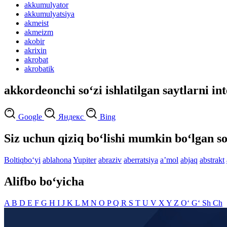
akkumulyator
akkumulyatsiya
akmeist
akmeizm
akobir
akrixin
akrobat
akrobatik
akkordeonchi so‘zi ishlatilgan saytlarni in
Google
Яндекс
Bing
Siz uchun qiziq bo‘lishi mumkin bo‘lgan so
Boltiqbo‘yi
ablahona
Yupiter
abraziv
aberratsiya
aʼmol
abjaq
abstrakt
Alifbo bo‘yicha
A
B
D
E
F
G
H
I
J
K
L
M
N
O
P
Q
R
S
T
U
V
X
Y
Z
O‘
G‘
Sh
Ch