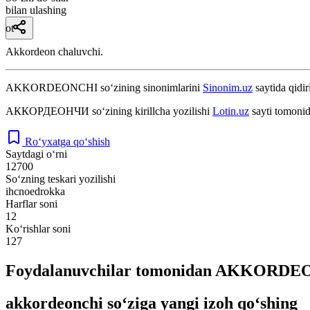
bilan ulashing
ot
Akkordeon chaluvchi.
AKKORDEONCHI
so‘zining sinonimlarini
Sinonim.uz
saytida qidir
АККОРДЕОНЧИ
so‘zining kirillcha yozilishi
Lotin.uz
sayti tomonid
Ro‘yxatga qo‘shish
Saytdagi o‘rni
12700
So‘zning teskari yozilishi
ihcnoedrokka
Harflar soni
12
Ko‘rishlar soni
127
Foydalanuvchilar tomonidan AKKORDEON
akkordeonchi so‘ziga yangi izoh qo‘shing