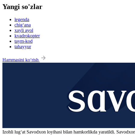
Yangi so'zlar
legenda
chig‘ana
xayli ayol
kvadrokopter
taym-kod
tahayyur
Hammasini ko‘rish
Izohli lugʻat
Savodxon
loyihasi bilan hamkorlikda yaratildi. Savodxon