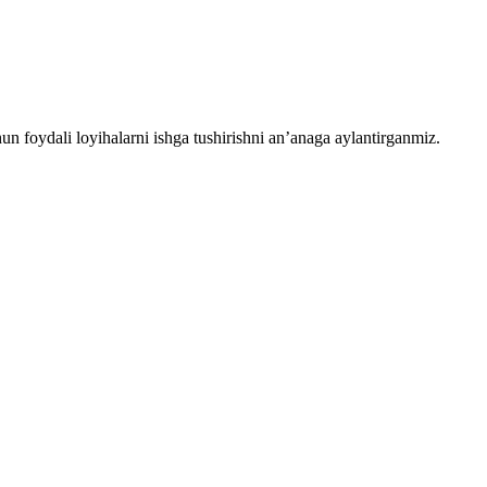
chun foydali loyihalarni ishga tushirishni an’anaga aylantirganmiz.