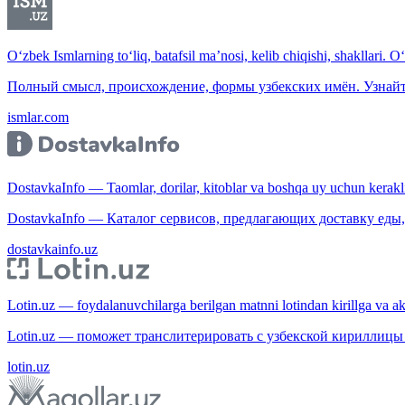
O‘zbek Ismlarning to‘liq, batafsil ma’nosi, kelib chiqishi, shakllari. O
Полный смысл, происхождение, формы узбекских имён. Узнайт
ismlar.com
DostavkaInfo — Taomlar, dorilar, kitoblar va boshqa uy uchun kerakli b
DostavkaInfo — Каталог сервисов, предлагающих доставку еды, 
dostavkainfo.uz
Lotin.uz — foydalanuvchilarga berilgan matnni lotindan kirillga va aksi
Lotin.uz — поможет транслитерировать с узбекской кириллицы 
lotin.uz