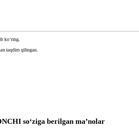
ib ko‘ring.
an taqdim qilingan.
CHI so‘ziga berilgan ma’nolar