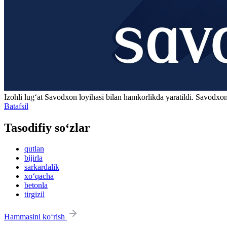
Izohli lugʻat
Savodxon
loyihasi bilan hamkorlikda yaratildi. Savodxon
Batafsil
Tasodifiy so‘zlar
qutlan
bijirla
sarkardalik
xo‘qacha
betonla
tirgizil
Hammasini ko‘rish