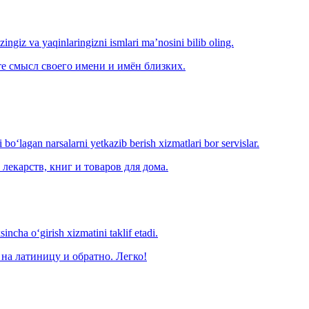
‘zingiz va yaqinlaringizni ismlari ma’nosini bilib oling.
е смысл своего имени и имён близких.
o‘lagan narsalarni yetkazib berish xizmatlari bor servislar.
лекарств, книг и товаров для дома.
ncha o‘girish xizmatini taklif etadi.
на латиницу и обратно. Легко!