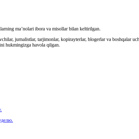
arning ma’nolari ibora va misollar bilan keltirilgan.
hilar, jurnalistlar, tarjimonlar, kopirayterlar, blogerlar va boshqalar u
ini hukmingizga havola qilgan.
.
еделю.