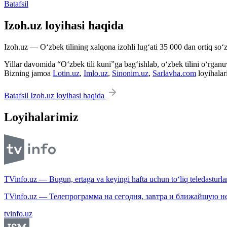
Batafsil
Izoh.uz loyihasi haqida
Izoh.uz — O‘zbek tilining xalqona izohli lug‘ati 35 000 dan ortiq so‘zl
Yillar davomida “O‘zbek tili kuni”ga bag‘ishlab, o‘zbek tilini o‘rganuvc
Bizning jamoa
Lotin.uz
,
Imlo.uz
,
Sinonim.uz
,
Sarlavha.com
loyihalar
Batafsil Izoh.uz loyihasi haqida
Loyihalarimiz
TVinfo.uz — Bugun, ertaga va keyingi hafta uchun to‘liq teledasturlar
TVinfo.uz — Телепрограмма на сегодня, завтра и ближайшую н
tvinfo.uz