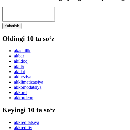
Yuborish
Oldingi 10 ta so‘z
akachilik
akbar
akildoq
akilla
akillat
akineziya
akklimatizatsiya
akkomodatsiya
akkord
akkordeon
Keyingi 10 ta so‘z
akkreditatsiya
akkreditiv