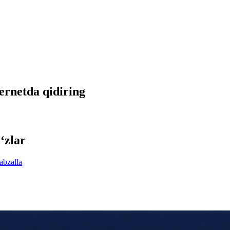
ternetda qidiring
‘zlar
abzalla