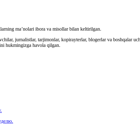
arning ma’nolari ibora va misollar bilan keltirilgan.
hilar, jurnalistlar, tarjimonlar, kopirayterlar, blogerlar va boshqalar u
ini hukmingizga havola qilgan.
.
еделю.