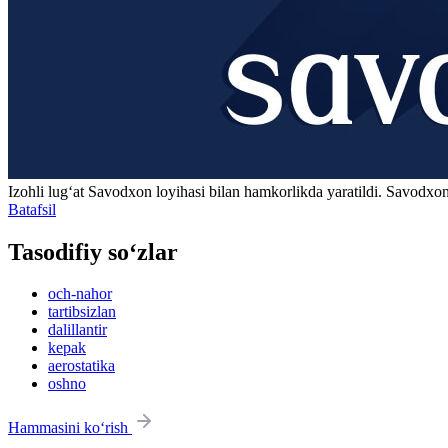
Izohli lugʻat
Savodxon
loyihasi bilan hamkorlikda yaratildi. Savodxon
Batafsil
Tasodifiy so‘zlar
och-nahor
tartibsizlan
dalillantir
kepak
aerostatika
oshno
Hammasini ko‘rish