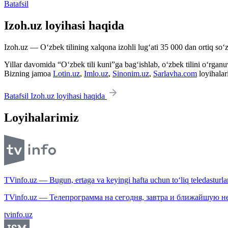
Batafsil
Izoh.uz loyihasi haqida
Izoh.uz — O‘zbek tilining xalqona izohli lug‘ati 35 000 dan ortiq so‘zl
Yillar davomida “O‘zbek tili kuni”ga bag‘ishlab, o‘zbek tilini o‘rganuvc
Bizning jamoa
Lotin.uz
,
Imlo.uz
,
Sinonim.uz
,
Sarlavha.com
loyihalar
Batafsil Izoh.uz loyihasi haqida
Loyihalarimiz
TVinfo.uz — Bugun, ertaga va keyingi hafta uchun to‘liq teledasturlar
TVinfo.uz — Телепрограмма на сегодня, завтра и ближайшую н
tvinfo.uz