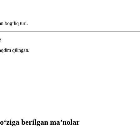
n bogʻliq turi.
g.
aqdim qilingan.
‘ziga berilgan ma’nolar