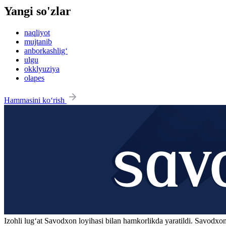
Yangi so'zlar
naqliyot
mujtanib
anborkashlig‘
ulgu
okklyuziya
olapes
Hammasini ko‘rish
Izohli lugʻat
Savodxon
loyihasi bilan hamkorlikda yaratildi. Savodxon