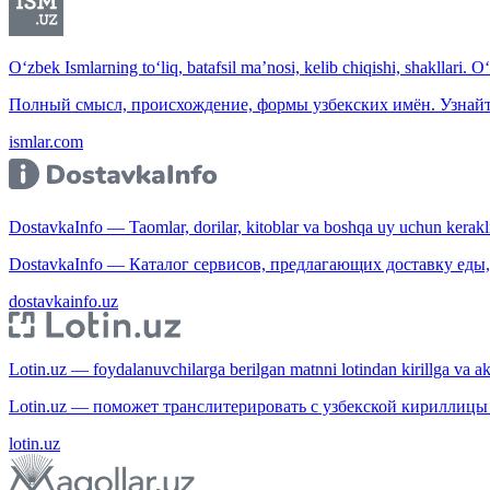
O‘zbek Ismlarning to‘liq, batafsil ma’nosi, kelib chiqishi, shakllari. O
Полный смысл, происхождение, формы узбекских имён. Узнайт
ismlar.com
DostavkaInfo — Taomlar, dorilar, kitoblar va boshqa uy uchun kerakli b
DostavkaInfo — Каталог сервисов, предлагающих доставку еды, 
dostavkainfo.uz
Lotin.uz — foydalanuvchilarga berilgan matnni lotindan kirillga va aksi
Lotin.uz — поможет транслитерировать с узбекской кириллицы 
lotin.uz