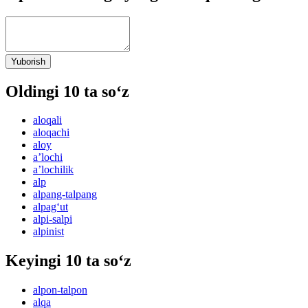
Yuborish
Oldingi 10 ta so‘z
aloqali
aloqachi
aloy
aʼlochi
aʼlochilik
alp
alpang-talpang
alpag‘ut
alpi-salpi
alpinist
Keyingi 10 ta so‘z
alpon-talpon
alqa