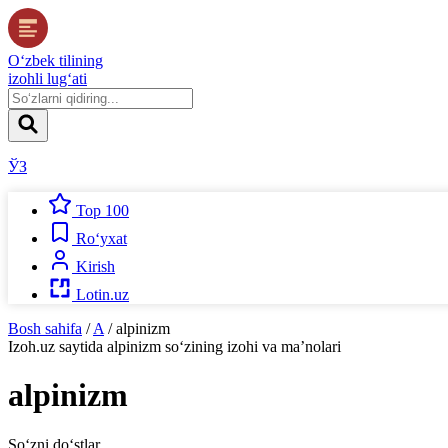
O‘zbek tilining
izohli lug‘ati
ЎЗ
Top 100
Ro‘yxat
Kirish
Lotin.uz
Bosh sahifa
/
A
/
alpinizm
Izoh.uz
saytida
alpinizm
so‘zining izohi va ma’nolari
alpinizm
So‘zni do‘stlar