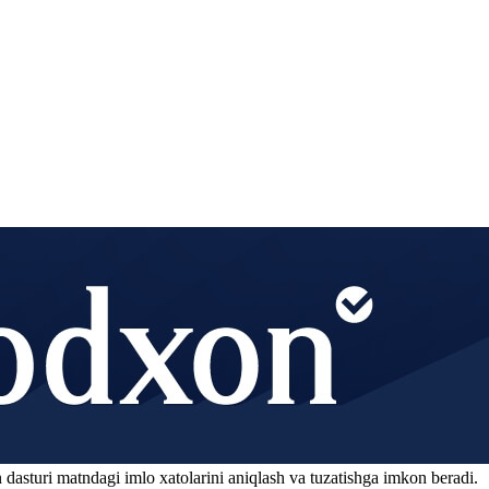
 dasturi matndagi imlo xatolarini aniqlash va tuzatishga imkon beradi.