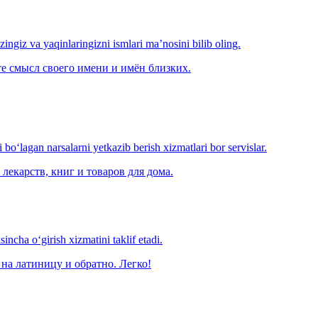
‘zingiz va yaqinlaringizni ismlari ma’nosini bilib oling.
е смысл своего имени и имён близких.
o‘lagan narsalarni yetkazib berish xizmatlari bor servislar.
лекарств, книг и товаров для дома.
ncha o‘girish xizmatini taklif etadi.
на латиницу и обратно. Легко!