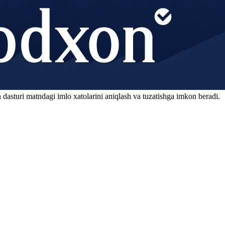
 dasturi matndagi imlo xatolarini aniqlash va tuzatishga imkon beradi.