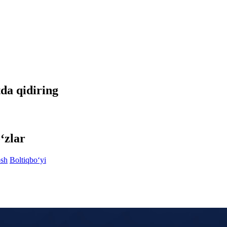
tda qidiring
‘zlar
osh
Boltiqbo‘yi