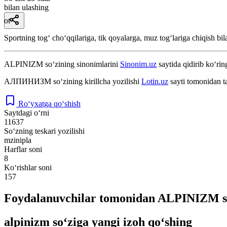
bilan ulashing
ot
Sportning togʻ choʻqqilariga, tik qoyalarga, muz togʻlariga chiqish bila
ALPINIZM
so‘zining sinonimlarini
Sinonim.uz
saytida qidirib ko‘rin
АЛПИНИЗМ
so‘zining kirillcha yozilishi
Lotin.uz
sayti tomonidan t
Ro‘yxatga qo‘shish
Saytdagi o‘rni
11637
So‘zning teskari yozilishi
mzinipla
Harflar soni
8
Ko‘rishlar soni
157
Foydalanuvchilar tomonidan ALPINIZM so
alpinizm so‘ziga yangi izoh qo‘shing