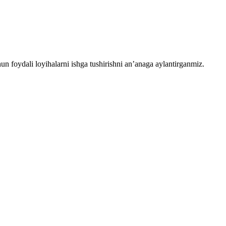
chun foydali loyihalarni ishga tushirishni an’anaga aylantirganmiz.