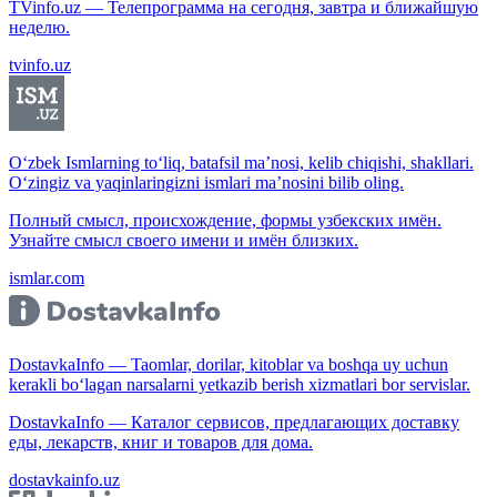
TVinfo.uz — Телепрограмма на сегодня, завтра и ближайшую
неделю.
tvinfo.uz
O‘zbek Ismlarning to‘liq, batafsil ma’nosi, kelib chiqishi, shakllari.
O‘zingiz va yaqinlaringizni ismlari ma’nosini bilib oling.
Полный смысл, происхождение, формы узбекских имён.
Узнайте смысл своего имени и имён близких.
ismlar.com
DostavkaInfo — Taomlar, dorilar, kitoblar va boshqa uy uchun
kerakli bo‘lagan narsalarni yetkazib berish xizmatlari bor servislar.
DostavkaInfo — Каталог сервисов, предлагающих доставку
еды, лекарств, книг и товаров для дома.
dostavkainfo.uz