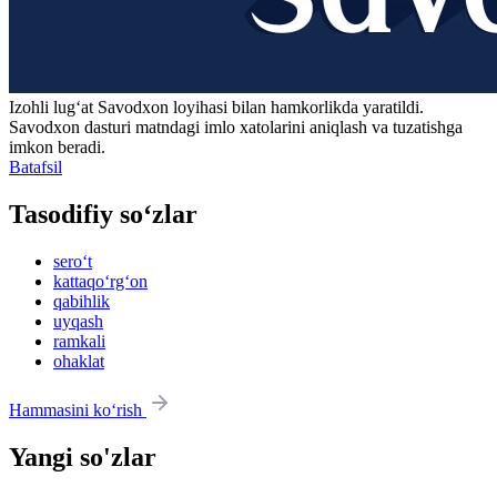
Izohli lugʻat
Savodxon
loyihasi bilan hamkorlikda yaratildi.
Savodxon dasturi matndagi imlo xatolarini aniqlash va tuzatishga
imkon beradi.
Batafsil
Tasodifiy so‘zlar
sero‘t
kattaqo‘rg‘on
qabihlik
uyqash
ramkali
ohaklat
Hammasini ko‘rish
Yangi so'zlar