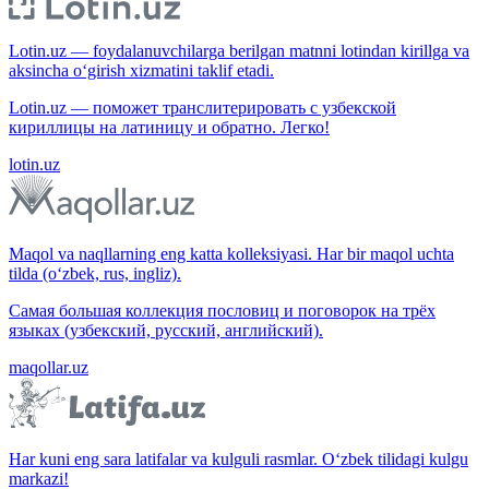
Lotin.uz — foydalanuvchilarga berilgan matnni lotindan kirillga va
aksincha o‘girish xizmatini taklif etadi.
Lotin.uz — поможет транслитерировать с узбекской
кириллицы на латиницу и обратно. Легко!
lotin.uz
Maqol va naqllarning eng katta kolleksiyasi. Har bir maqol uchta
tilda (o‘zbek, rus, ingliz).
Самая большая коллекция пословиц и поговорок на трёх
языках (узбекский, русский, английский).
maqollar.uz
Har kuni eng sara latifalar va kulguli rasmlar. O‘zbek tilidagi kulgu
markazi!