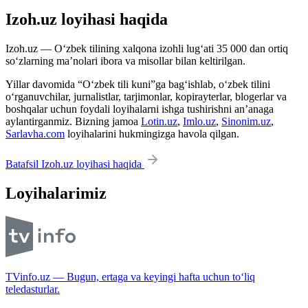
Izoh.uz loyihasi haqida
Izoh.uz — O‘zbek tilining xalqona izohli lug‘ati 35 000 dan ortiq
so‘zlarning ma’nolari ibora va misollar bilan keltirilgan.
Yillar davomida “O‘zbek tili kuni”ga bag‘ishlab, o‘zbek tilini
o‘rganuvchilar, jurnalistlar, tarjimonlar, kopirayterlar, blogerlar va
boshqalar uchun foydali loyihalarni ishga tushirishni an’anaga
aylantirganmiz. Bizning jamoa
Lotin.uz
,
Imlo.uz
,
Sinonim.uz
,
Sarlavha.com
loyihalarini hukmingizga havola qilgan.
Batafsil Izoh.uz loyihasi haqida
Loyihalarimiz
TVinfo.uz — Bugun, ertaga va keyingi hafta uchun to‘liq
teledasturlar.