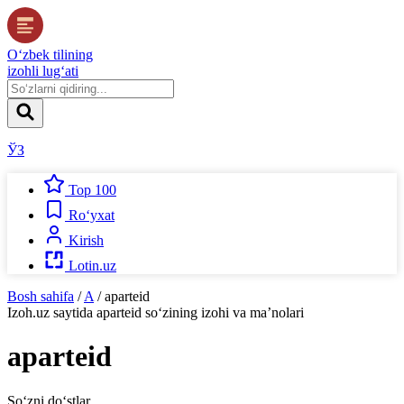
O‘zbek tilining
izohli lug‘ati
ЎЗ
Top 100
Ro‘yxat
Kirish
Lotin.uz
Bosh sahifa
/
A
/
aparteid
Izoh.uz
saytida
aparteid
so‘zining izohi va ma’nolari
aparteid
So‘zni do‘stlar