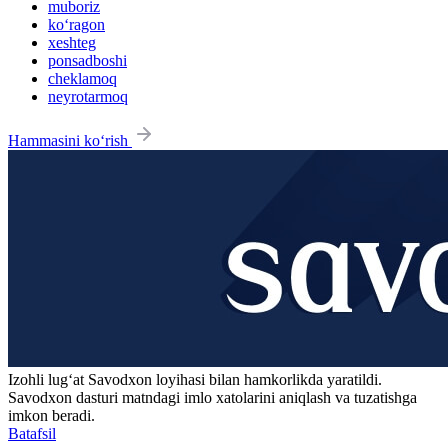
muboriz
ko‘ragon
xeshteg
ponsadboshi
cheklamoq
neyrotarmoq
Hammasini ko‘rish
Izohli lugʻat
Savodxon
loyihasi bilan hamkorlikda yaratildi.
Savodxon dasturi matndagi imlo xatolarini aniqlash va tuzatishga
imkon beradi.
Batafsil