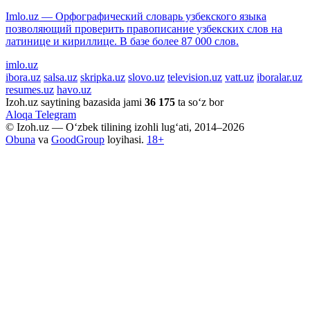
Imlo.uz — Орфографический словарь узбекского языка
позволяющий проверить правописание узбекских слов на
латинице и кириллице. В базе более 87 000 слов.
imlo.uz
ibora.uz
salsa.uz
skripka.uz
slovo.uz
television.uz
vatt.uz
iboralar.uz
resumes.uz
havo.uz
Izoh.uz saytining bazasida jami
36 175
ta so‘z bor
Aloqa
Telegram
© Izoh.uz — O‘zbek tilining izohli lug‘ati, 2014–2026
Obuna
va
GoodGroup
loyihasi.
18+