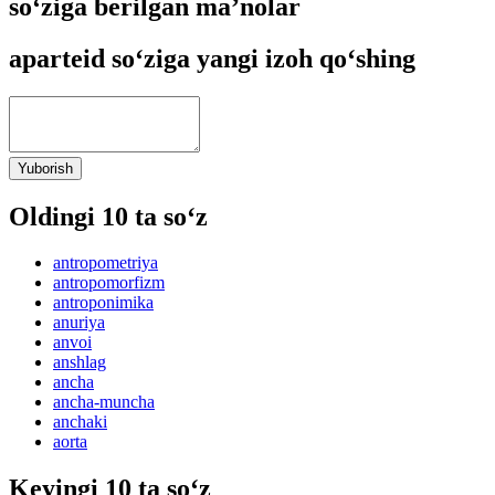
so‘ziga berilgan ma’nolar
aparteid so‘ziga yangi izoh qo‘shing
Yuborish
Oldingi 10 ta so‘z
antropometriya
antropomorfizm
antroponimika
anuriya
anvoi
anshlag
ancha
ancha-muncha
anchaki
aorta
Keyingi 10 ta so‘z