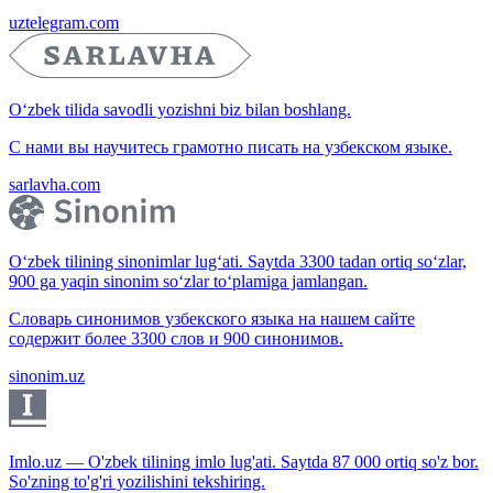
uztelegram.com
O‘zbek tilida savodli yozishni biz bilan boshlang.
С нами вы научитесь грамотно писать на узбекском языке.
sarlavha.com
O‘zbek tilining sinonimlar lug‘ati. Saytda 3300 tadan ortiq so‘zlar,
900 ga yaqin sinonim so‘zlar to‘plamiga jamlangan.
Словарь синонимов узбекского языка на нашем сайте
содержит более 3300 слов и 900 синонимов.
sinonim.uz
Imlo.uz — O'zbek tilining imlo lug'ati. Saytda 87 000 ortiq so'z bor.
So'zning to'g'ri yozilishini tekshiring.