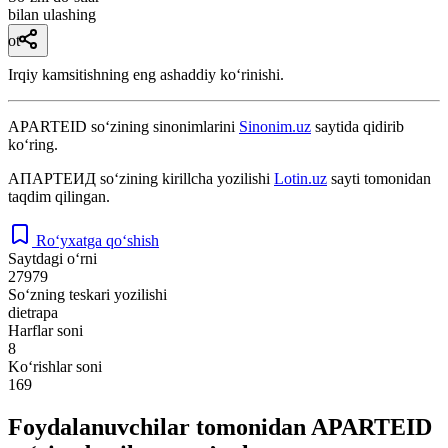
bilan ulashing
ot
Irqiy kamsitishning eng ashaddiy koʻrinishi.
APARTEID
so‘zining sinonimlarini
Sinonim.uz
saytida qidirib
ko‘ring.
АПАРТЕИД
so‘zining kirillcha yozilishi
Lotin.uz
sayti tomonidan
taqdim qilingan.
Ro‘yxatga qo‘shish
Saytdagi o‘rni
27979
So‘zning teskari yozilishi
dietrapa
Harflar soni
8
Ko‘rishlar soni
169
Foydalanuvchilar tomonidan APARTEID