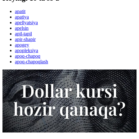
apatit
apatiya
apellyatsiya
apelsin
apil-tapil
apir-shapir
apogey
apopleksiya
apoq-chapoq
apoq-chapoqlash