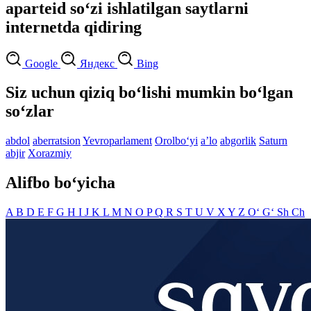
aparteid so‘zi ishlatilgan saytlarni
internetda qidiring
Google
Яндекс
Bing
Siz uchun qiziq bo‘lishi mumkin bo‘lgan
so‘zlar
abdol
aberratsion
Yevroparlament
Orolbo‘yi
aʼlo
abgorlik
Saturn
abjir
Xorazmiy
Alifbo bo‘yicha
A
B
D
E
F
G
H
I
J
K
L
M
N
O
P
Q
R
S
T
U
V
X
Y
Z
O‘
G‘
Sh
Ch