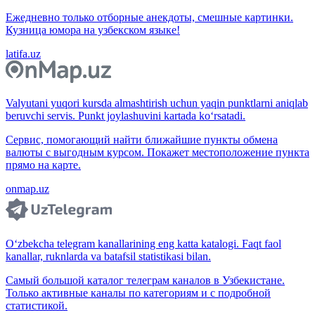
Ежедневно только отборные анекдоты, смешные картинки.
Кузница юмора на узбекском языке!
latifa.uz
Valyutani yuqori kursda almashtirish uchun yaqin punktlarni aniqlab
beruvchi servis. Punkt joylashuvini kartada ko‘rsatadi.
Сервис, помогающий найти ближайшие пункты обмена
валюты с выгодным курсом. Покажет местоположение пункта
прямо на карте.
onmap.uz
O‘zbekcha telegram kanallarining eng katta katalogi. Faqt faol
kanallar, ruknlarda va batafsil statistikasi bilan.
Самый большой каталог телеграм каналов в Узбекистане.
Только активные каналы по категориям и с подробной
статистикой.