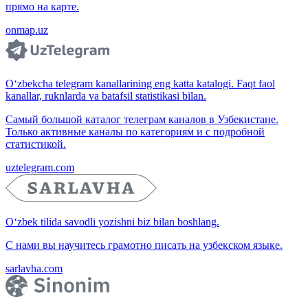
прямо на карте.
onmap.uz
O‘zbekcha telegram kanallarining eng katta katalogi. Faqt faol
kanallar, ruknlarda va batafsil statistikasi bilan.
Самый большой каталог телеграм каналов в Узбекистане.
Только активные каналы по категориям и с подробной
статистикой.
uztelegram.com
O‘zbek tilida savodli yozishni biz bilan boshlang.
С нами вы научитесь грамотно писать на узбекском языке.
sarlavha.com