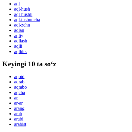
aql
aql-hush
aql-hushli
aql-tushuncha
aql-zehn
aqlan
aqliy
aqllash
aqlli
aqllilik
Keyingi 10 ta so‘z
aqoid
aqrab
aqrabo
aqcha
ar
ar-ar
arang
arab
arabi
arabist