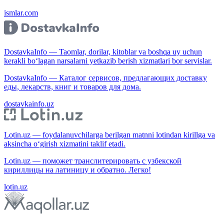
ismlar.com
DostavkaInfo — Taomlar, dorilar, kitoblar va boshqa uy uchun
kerakli bo‘lagan narsalarni yetkazib berish xizmatlari bor servislar.
DostavkaInfo — Каталог сервисов, предлагающих доставку
еды, лекарств, книг и товаров для дома.
dostavkainfo.uz
Lotin.uz — foydalanuvchilarga berilgan matnni lotindan kirillga va
aksincha o‘girish xizmatini taklif etadi.
Lotin.uz — поможет транслитерировать с узбекской
кириллицы на латиницу и обратно. Легко!
lotin.uz