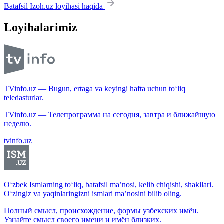
Batafsil Izoh.uz loyihasi haqida
Loyihalarimiz
TVinfo.uz — Bugun, ertaga va keyingi hafta uchun to‘liq
teledasturlar.
TVinfo.uz — Телепрограмма на сегодня, завтра и ближайшую
неделю.
tvinfo.uz
O‘zbek Ismlarning to‘liq, batafsil ma’nosi, kelib chiqishi, shakllari.
O‘zingiz va yaqinlaringizni ismlari ma’nosini bilib oling.
Полный смысл, происхождение, формы узбекских имён.
Узнайте смысл своего имени и имён близких.