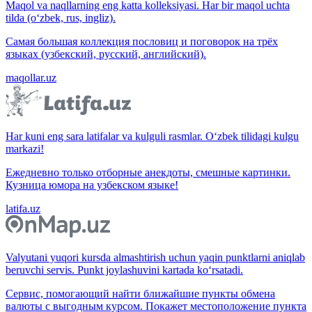
Maqol va naqllarning eng katta kolleksiyasi. Har bir maqol uchta
tilda (o‘zbek, rus, ingliz).
Самая большая коллекция пословиц и поговорок на трёх
языках (узбекский, русский, английский).
maqollar.uz
Har kuni eng sara latifalar va kulguli rasmlar. O‘zbek tilidagi kulgu
markazi!
Ежедневно только отборные анекдоты, смешные картинки.
Кузница юмора на узбекском языке!
latifa.uz
Valyutani yuqori kursda almashtirish uchun yaqin punktlarni aniqlab
beruvchi servis. Punkt joylashuvini kartada ko‘rsatadi.
Сервис, помогающий найти ближайшие пункты обмена
валюты с выгодным курсом. Покажет местоположение пункта