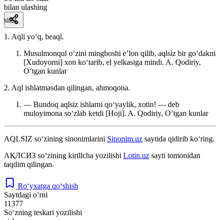
bilan ulashing
sifat
1. Aqli yoʻq, beaql.
Musulmonqul oʻzini mingboshi eʼlon qilib, aqlsiz bir goʻdakni
[Xudoyorni] xon koʻtarib, el yelkasiga mindi.
A. Qodiriy,
Oʻtgan kunlar
2. Aql ishlatmasdan qilingan, ahmoqona.
— Bundoq aqlsiz ishlarni qoʻyaylik, xotin! — deb
muloyimona soʻzlab ketdi [Hoji].
A. Qodiriy, Oʻtgan kunlar
AQLSIZ
so‘zining sinonimlarini
Sinonim.uz
saytida qidirib ko‘ring.
АҚЛСИЗ
so‘zining kirillcha yozilishi
Lotin.uz
sayti tomonidan
taqdim qilingan.
Ro‘yxatga qo‘shish
Saytdagi o‘rni
11377
So‘zning teskari yozilishi