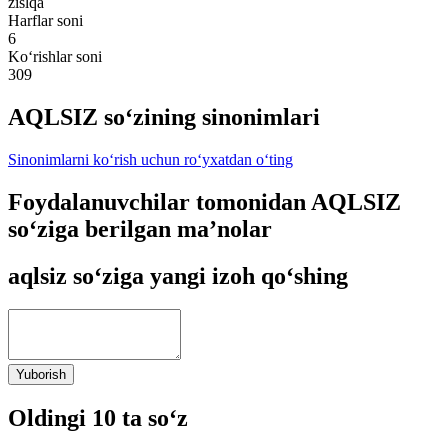
zislqa
Harflar soni
6
Ko‘rishlar soni
309
AQLSIZ so‘zining sinonimlari
Sinonimlarni ko‘rish uchun ro‘yxatdan o‘ting
Foydalanuvchilar tomonidan AQLSIZ
so‘ziga berilgan ma’nolar
aqlsiz so‘ziga yangi izoh qo‘shing
Yuborish
Oldingi 10 ta so‘z