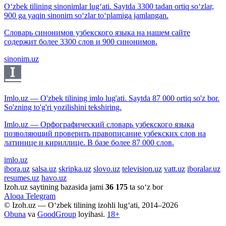
O‘zbek tilining sinonimlar lug‘ati. Saytda 3300 tadan ortiq so‘zlar,
900 ga yaqin sinonim so‘zlar to‘plamiga jamlangan.
Словарь синонимов узбекского языка на нашем сайте
содержит более 3300 слов и 900 синонимов.
sinonim.uz
Imlo.uz — O'zbek tilining imlo lug'ati. Saytda 87 000 ortiq so'z bor.
So'zning to'g'ri yozilishini tekshiring.
Imlo.uz — Орфографический словарь узбекского языка
позволяющий проверить правописание узбекских слов на
латинице и кириллице. В базе более 87 000 слов.
imlo.uz
ibora.uz
salsa.uz
skripka.uz
slovo.uz
television.uz
vatt.uz
iboralar.uz
resumes.uz
havo.uz
Izoh.uz saytining bazasida jami
36 175
ta so‘z bor
Aloqa
Telegram
© Izoh.uz — O‘zbek tilining izohli lug‘ati, 2014–2026
Obuna
va
GoodGroup
loyihasi.
18+