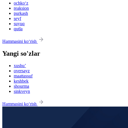
ochko‘z
reaksion
purkash
seyf
suyuq
qutla
Hammasini ko‘rish
Yangi so'zlar
xushu’
oversayz
maattassuf
keshbek
shourma
sinkveyn
Hammasini ko‘rish