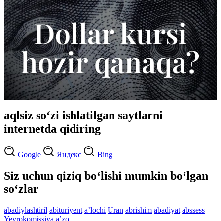
aqlsiz so‘zi ishlatilgan saytlarni
internetda qidiring
Google
Яндекс
Bing
Siz uchun qiziq bo‘lishi mumkin bo‘lgan
so‘zlar
abadiylashtiril
abituriyent
aʼlochi
Uran
abrishim
abadiyat
abssess
Yevrokomissiya
aʼzo