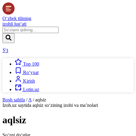
O‘zbek tilining
izohli lug‘ati
ЎЗ
Top 100
Ro‘yxat
Kirish
Lotin.uz
Bosh sahifa
/
A
/
aqlsiz
Izoh.uz
saytida
aqlsiz
so‘zining izohi va ma’nolari
aqlsiz
So‘zni do‘stlar