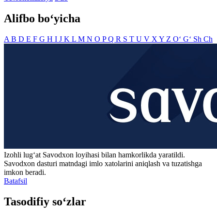
Alifbo bo‘yicha
A
B
D
E
F
G
H
I
J
K
L
M
N
O
P
Q
R
S
T
U
V
X
Y
Z
O‘
G‘
Sh
Ch
Izohli lugʻat
Savodxon
loyihasi bilan hamkorlikda yaratildi.
Savodxon dasturi matndagi imlo xatolarini aniqlash va tuzatishga
imkon beradi.
Batafsil
Tasodifiy so‘zlar