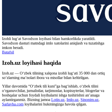
Izohli lugʻat
Savodxon
loyihasi bilan hamkorlikda yaratildi.
Savodxon dasturi matndagi imlo xatolarini aniqlash va tuzatishga
imkon beradi.
Batafsil
Izoh.uz loyihasi haqida
Izoh.uz — O‘zbek tilining xalqona izohli lug‘ati 35 000 dan ortiq
so‘zlarning ma’nolari ibora va misollar bilan keltirilgan.
Yillar davomida “O‘zbek tili kuni”ga bag‘ishlab, o‘zbek tilini
o‘rganuvchilar, jurnalistlar, tarjimonlar, kopirayterlar, blogerlar va
boshqalar uchun foydali loyihalarni ishga tushirishni an’anaga
aylantirganmiz. Bizning jamoa
Lotin.uz
,
Imlo.uz
,
Sinonim.uz
,
Sarlavha.com
loyihalarini hukmingizga havola qilgan.