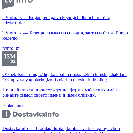
TVinfo.uz — Bugun, ertaga va keyingi hafta uchun to‘liq
teledasturlar.
TVinfo.uz — Телепрограмма на сегодня, завтра и ближайшую
неделю.
tvinfo.uz
O‘zbek Ismlarning to‘liq, batafsil ma’nosi, kelib chiqishi, shakllari.
O‘zingiz va yaqinlaringizni ismlari ma’nosini bilib oling.
Полный смысл, происхождение, формы узбекских имён.
Узнайте смысл своего имени и имён близких.
ismlar.com
DostavkaInfo — Taomlar, dorilar, kitoblar va boshqa uy uchun