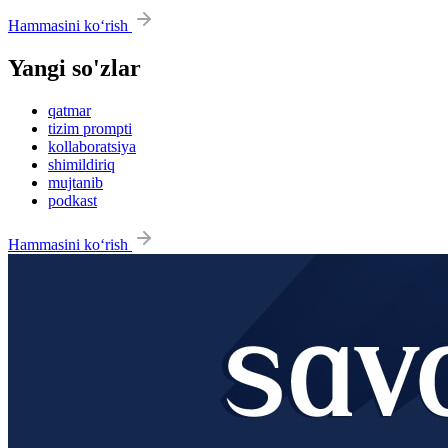
Hammasini ko‘rish
Yangi so'zlar
qatmar
tizim prompti
kollaboratsiya
shimildiriq
mujtanib
podkast
Hammasini ko‘rish