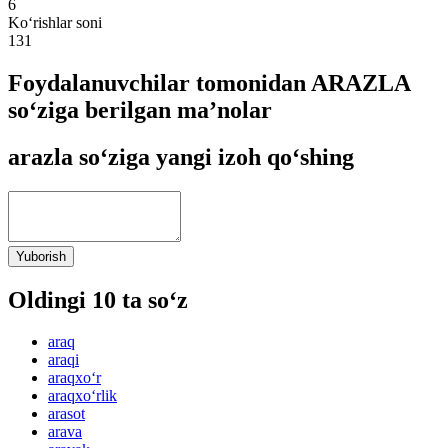
6
Ko‘rishlar soni
131
Foydalanuvchilar tomonidan ARAZLA
so‘ziga berilgan ma’nolar
arazla so‘ziga yangi izoh qo‘shing
Yuborish
Oldingi 10 ta so‘z
araq
araqi
araqxo‘r
araqxo‘rlik
arasot
arava