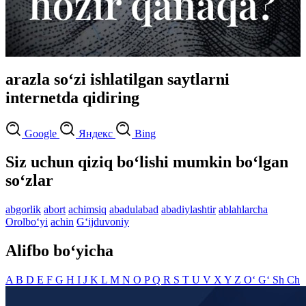
arazla so‘zi ishlatilgan saytlarni
internetda qidiring
Google
Яндекс
Bing
Siz uchun qiziq bo‘lishi mumkin bo‘lgan
so‘zlar
abgorlik
abort
achimsiq
abadulabad
abadiylashtir
ablahlarcha
Orolbo‘yi
achin
G‘ijduvoniy
Alifbo bo‘yicha
A
B
D
E
F
G
H
I
J
K
L
M
N
O
P
Q
R
S
T
U
V
X
Y
Z
O‘
G‘
Sh
Ch