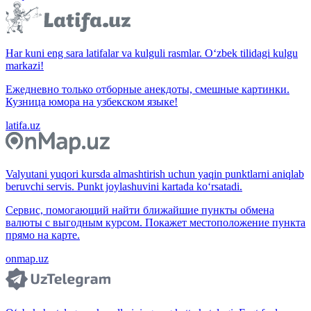
Har kuni eng sara latifalar va kulguli rasmlar. O‘zbek tilidagi kulgu
markazi!
Ежедневно только отборные анекдоты, смешные картинки.
Кузница юмора на узбекском языке!
latifa.uz
Valyutani yuqori kursda almashtirish uchun yaqin punktlarni aniqlab
beruvchi servis. Punkt joylashuvini kartada ko‘rsatadi.
Сервис, помогающий найти ближайшие пункты обмена
валюты с выгодным курсом. Покажет местоположение пункта
прямо на карте.
onmap.uz