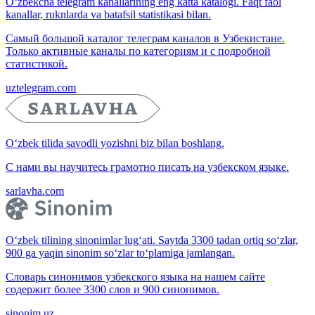
O‘zbekcha telegram kanallarining eng katta katalogi. Faqt faol
kanallar, ruknlarda va batafsil statistikasi bilan.
Самый большой каталог телеграм каналов в Узбекистане.
Только активные каналы по категориям и с подробной
статистикой.
uztelegram.com
O‘zbek tilida savodli yozishni biz bilan boshlang.
С нами вы научитесь грамотно писать на узбекском языке.
sarlavha.com
O‘zbek tilining sinonimlar lug‘ati. Saytda 3300 tadan ortiq so‘zlar,
900 ga yaqin sinonim so‘zlar to‘plamiga jamlangan.
Словарь синонимов узбекского языка на нашем сайте
содержит более 3300 слов и 900 синонимов.
sinonim.uz