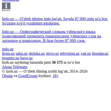
Imlo.uz — O'zbek tilining imlo lug'ati. Saytda 87 000 ortiq so'z bor.
So'zning to'g'ri yozilishini tekshiring.
Imlo.uz — Орфографический словарь узбекского языка
позволяющий проверить правописание узбекских слов на
латинице и кириллице. В базе более 87 000 слов.
imlo.uz
ibora.uz
salsa.uz
skripka.uz
slovo.uz
television.uz
vatt.uz
iboralar.uz
resumes.uz
havo.uz
Izoh.uz saytining bazasida jami
36 175
ta so‘z bor
Aloqa
Telegram
© Izoh.uz — O‘zbek tilining izohli lug‘ati, 2014–2026
Obuna
va
GoodGroup
loyihasi.
18+