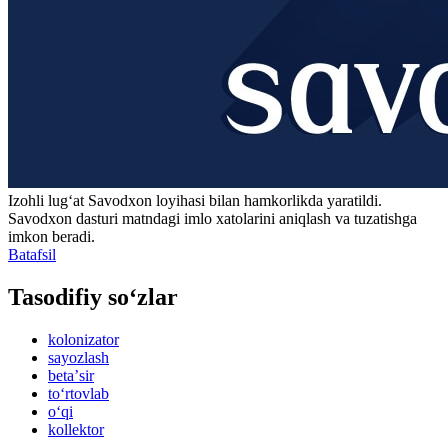
Izohli lugʻat
Savodxon
loyihasi bilan hamkorlikda yaratildi.
Savodxon dasturi matndagi imlo xatolarini aniqlash va tuzatishga
imkon beradi.
Batafsil
Tasodifiy so‘zlar
kolonizator
sayozlash
betaʼsir
to‘rtovlab
o‘qi
kollektor