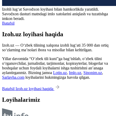
Izohli lugʻat
Savodxon
loyihasi bilan hamkorlikda yaratildi.
Savodxon dasturi matndagi imlo xatolarini aniqlash va tuzatishga
imkon beradi.
Batafsil
Izoh.uz loyihasi haqida
Izoh.uz — O‘zbek tilining xalqona izohli lug‘ati 35 000 dan ortiq
so‘zlarning ma’nolari ibora va misollar bilan keltirilgan.
Yillar davomida “O‘zbek tili kuni”ga bag‘ishlab, o‘zbek tilini
o‘rganuvchilar, jurnalistlar, tarjimonlar, kopirayterlar, blogerlar va
boshqalar uchun foydali loyihalarni ishga tushirishni an’anaga
aylantirganmiz. Bizning jamoa
Lotin.uz
,
Imlo.uz
,
Sinonim.uz
,
Sarlavha.com
loyihalarini hukmingizga havola qilgan.
Batafsil Izoh.uz loyihasi haqida
Loyihalarimiz