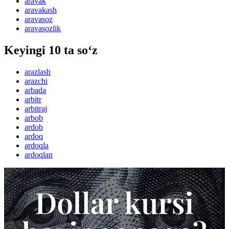
aravak
aravakash
aravasoz
aravasozlik
Keyingi 10 ta so‘z
arazlash
arazchi
arbada
arbitr
arbitraj
arbob
ardob
ardoq
ardoqla
ardoqlan