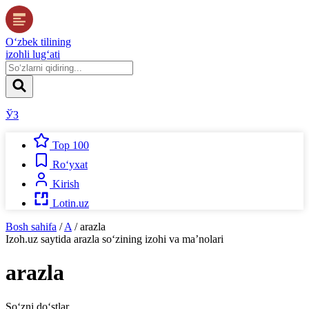
O‘zbek tilining
izohli lug‘ati
ЎЗ
Top 100
Ro‘yxat
Kirish
Lotin.uz
Bosh sahifa
/
A
/
arazla
Izoh.uz
saytida
arazla
so‘zining izohi va ma’nolari
arazla
So‘zni do‘stlar