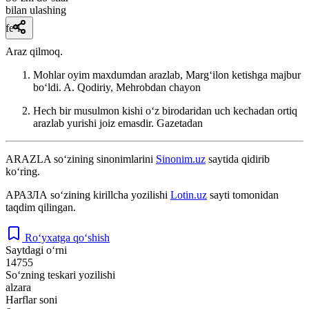
bilan ulashing
fe’l
Araz qilmoq.
Mohlar oyim maxdumdan arazlab, Margʻilon ketishga majbur
boʻldi.
A. Qodiriy, Mehrobdan chayon
Hech bir musulmon kishi oʻz birodaridan uch kechadan ortiq
arazlab yurishi joiz emasdir.
Gazetadan
ARAZLA
so‘zining sinonimlarini
Sinonim.uz
saytida qidirib
ko‘ring.
АРАЗЛА
so‘zining kirillcha yozilishi
Lotin.uz
sayti tomonidan
taqdim qilingan.
Ro‘yxatga qo‘shish
Saytdagi o‘rni
14755
So‘zning teskari yozilishi
alzara
Harflar soni