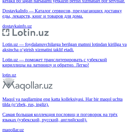
kerakli bo‘lagan narsalarni yetkazib berish xizmatlari bor servislar.
DostavkaInfo — Каталог сервисов, предлагающих доставку
еды, лекарств, книг и товаров для дома.
dostavkainfo.uz
Lotin.uz — foydalanuvchilarga berilgan matnni lotindan kirillga va
aksincha o‘girish xizmatini taklif etadi.
Lotin.uz — поможет транслитерировать с узбекской
кириллицы на латиницу и обратно. Легко!
lotin.uz
Maqol va naqllarning eng katta kolleksiyasi. Har bir maqol uchta
tilda (o‘zbek, rus, ingliz).
Самая большая коллекция пословиц и поговорок на трёх
языках (узбекский, русский, английский).
maqollar.uz