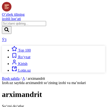
O‘zbek tilining
izohli lug‘ati
ЎЗ
Top 100
Ro‘yxat
Kirish
Lotin.uz
Bosh sahifa
/
A
/
arximandrit
Izoh.uz
saytida
arximandrit
so‘zining izohi va ma’nolari
arximandrit
So‘zni do‘stlar