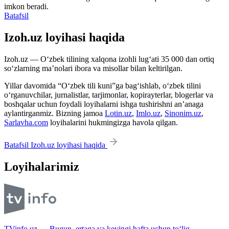
imkon beradi.
Batafsil
Izoh.uz loyihasi haqida
Izoh.uz — O‘zbek tilining xalqona izohli lug‘ati 35 000 dan ortiq
so‘zlarning ma’nolari ibora va misollar bilan keltirilgan.
Yillar davomida “O‘zbek tili kuni”ga bag‘ishlab, o‘zbek tilini
o‘rganuvchilar, jurnalistlar, tarjimonlar, kopirayterlar, blogerlar va
boshqalar uchun foydali loyihalarni ishga tushirishni an’anaga
aylantirganmiz. Bizning jamoa
Lotin.uz
,
Imlo.uz
,
Sinonim.uz
,
Sarlavha.com
loyihalarini hukmingizga havola qilgan.
Batafsil Izoh.uz loyihasi haqida
Loyihalarimiz
TVinfo.uz — Bugun, ertaga va keyingi hafta uchun to‘liq