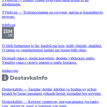
teledasturlar.
TVinfo.uz — Телепрограмма на сегодня, завтра и ближайшую
неделю.
tvinfo.uz
O‘zbek Ismlarning to‘liq, batafsil ma’nosi, kelib chiqishi, shakllari.
O‘zingiz va yaqinlaringizni ismlari ma’nosini bilib oling.
Полный смысл, происхождение, формы узбекских имён.
Узнайте смысл своего имени и имён близких.
ismlar.com
DostavkaInfo — Taomlar, dorilar, kitoblar va boshqa uy uchun
kerakli bo‘lagan narsalarni yetkazib berish xizmatlari bor servislar.
DostavkaInfo — Каталог сервисов, предлагающих доставку
еды, лекарств, книг и товаров для дома.