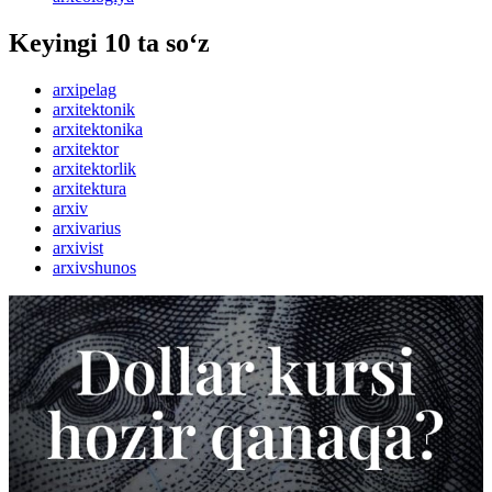
Keyingi 10 ta so‘z
arxipelag
arxitektonik
arxitektonika
arxitektor
arxitektorlik
arxitektura
arxiv
arxivarius
arxivist
arxivshunos