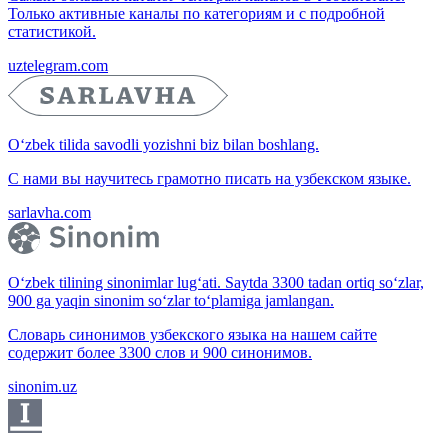
Только активные каналы по категориям и с подробной
статистикой.
uztelegram.com
O‘zbek tilida savodli yozishni biz bilan boshlang.
С нами вы научитесь грамотно писать на узбекском языке.
sarlavha.com
O‘zbek tilining sinonimlar lug‘ati. Saytda 3300 tadan ortiq so‘zlar,
900 ga yaqin sinonim so‘zlar to‘plamiga jamlangan.
Словарь синонимов узбекского языка на нашем сайте
содержит более 3300 слов и 900 синонимов.
sinonim.uz