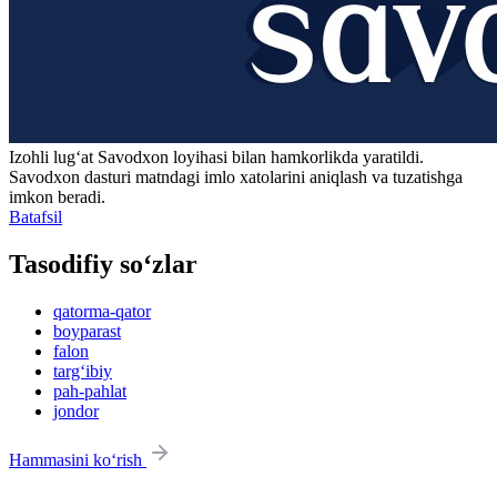
Izohli lugʻat
Savodxon
loyihasi bilan hamkorlikda yaratildi.
Savodxon dasturi matndagi imlo xatolarini aniqlash va tuzatishga
imkon beradi.
Batafsil
Tasodifiy so‘zlar
qatorma-qator
boyparast
falon
targ‘ibiy
pah-pahlat
jondor
Hammasini ko‘rish