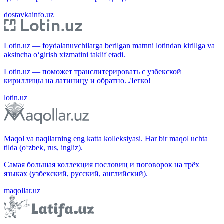
dostavkainfo.uz
Lotin.uz — foydalanuvchilarga berilgan matnni lotindan kirillga va
aksincha o‘girish xizmatini taklif etadi.
Lotin.uz — поможет транслитерировать с узбекской
кириллицы на латиницу и обратно. Легко!
lotin.uz
Maqol va naqllarning eng katta kolleksiyasi. Har bir maqol uchta
tilda (o‘zbek, rus, ingliz).
Самая большая коллекция пословиц и поговорок на трёх
языках (узбекский, русский, английский).
maqollar.uz