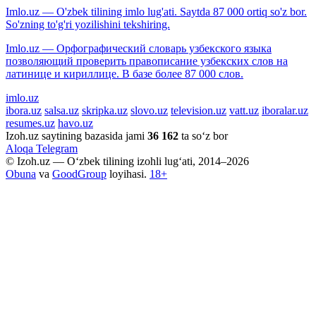
Imlo.uz — O'zbek tilining imlo lug'ati. Saytda 87 000 ortiq so'z bor.
So'zning to'g'ri yozilishini tekshiring.
Imlo.uz — Орфографический словарь узбекского языка
позволяющий проверить правописание узбекских слов на
латинице и кириллице. В базе более 87 000 слов.
imlo.uz
ibora.uz
salsa.uz
skripka.uz
slovo.uz
television.uz
vatt.uz
iboralar.uz
resumes.uz
havo.uz
Izoh.uz saytining bazasida jami
36 162
ta so‘z bor
Aloqa
Telegram
© Izoh.uz — O‘zbek tilining izohli lug‘ati, 2014–2026
Obuna
va
GoodGroup
loyihasi.
18+