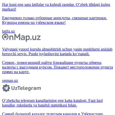
Har kuni eng sara latifalar va kulguli rasmlar. O‘zbek tilidagi kulgu
markazi!
Ежедневно только отборные анекдоты, смешные картинки.
Кузница юмора на узбекском языке!
latifa.uz
Valyutani yuqori kursda almashtirish uchun yaqin punktlarni aniqlab
beruvchi servis. Punkt joylashuvini kartada ko‘rsatadi.
Сервис, помогающий найти ближайшие пункты обмена
валюты с выгодным курсом. Покажет местоположение пункта
прямо на карте.
onmap.uz
O‘zbekcha telegram kanallarining eng katta katalogi. Faqt faol
kanallar, ruknlarda va batafsil statistikasi bilan.
Самый большой каталог телеграм каналов в Узбекистане.