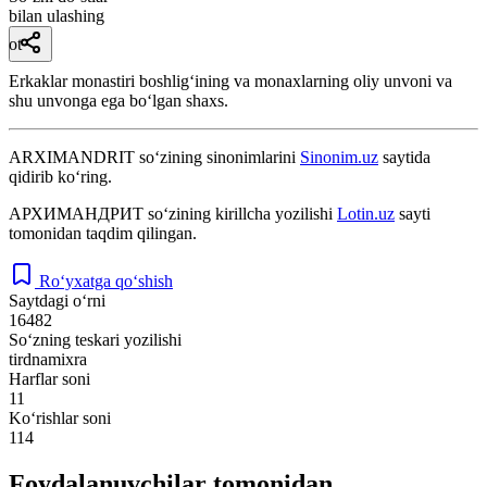
bilan ulashing
ot
Erkaklar monastiri boshligʻining va monaxlarning oliy unvoni va
shu unvonga ega boʻlgan shaxs.
ARXIMANDRIT
so‘zining sinonimlarini
Sinonim.uz
saytida
qidirib ko‘ring.
АРХИМАНДРИТ
so‘zining kirillcha yozilishi
Lotin.uz
sayti
tomonidan taqdim qilingan.
Ro‘yxatga qo‘shish
Saytdagi o‘rni
16482
So‘zning teskari yozilishi
tirdnamixra
Harflar soni
11
Ko‘rishlar soni
114
Foydalanuvchilar tomonidan