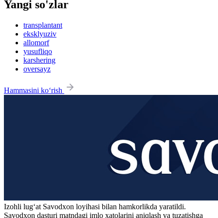
Yangi so'zlar
transplantant
eksklyuziv
allomorf
yusufliqo
karshering
oversayz
Hammasini ko‘rish
Izohli lugʻat
Savodxon
loyihasi bilan hamkorlikda yaratildi.
Savodxon dasturi matndagi imlo xatolarini aniqlash va tuzatishga