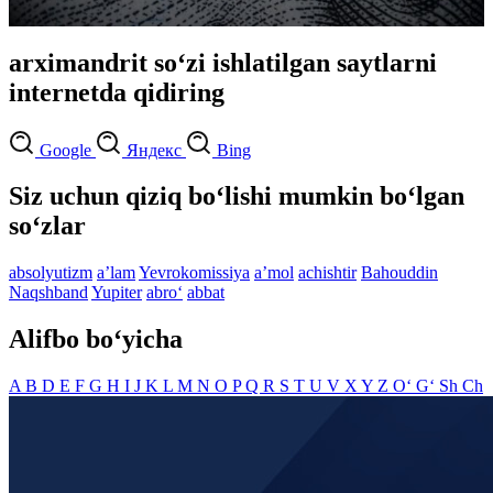
arximandrit so‘zi ishlatilgan saytlarni
internetda qidiring
Google
Яндекс
Bing
Siz uchun qiziq bo‘lishi mumkin bo‘lgan
so‘zlar
absolyutizm
aʼlam
Yevrokomissiya
aʼmol
achishtir
Bahouddin
Naqshband
Yupiter
abro‘
abbat
Alifbo bo‘yicha
A
B
D
E
F
G
H
I
J
K
L
M
N
O
P
Q
R
S
T
U
V
X
Y
Z
O‘
G‘
Sh
Ch