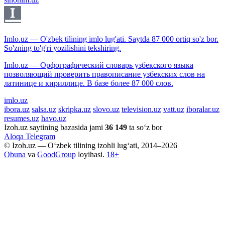
Imlo.uz — O'zbek tilining imlo lug'ati. Saytda 87 000 ortiq so'z bor.
So'zning to'g'ri yozilishini tekshiring.
Imlo.uz — Орфографический словарь узбекского языка
позволяющий проверить правописание узбекских слов на
латинице и кириллице. В базе более 87 000 слов.
imlo.uz
ibora.uz
salsa.uz
skripka.uz
slovo.uz
television.uz
vatt.uz
iboralar.uz
resumes.uz
havo.uz
Izoh.uz saytining bazasida jami
36 149
ta so‘z bor
Aloqa
Telegram
© Izoh.uz — O‘zbek tilining izohli lug‘ati, 2014–2026
Obuna
va
GoodGroup
loyihasi.
18+