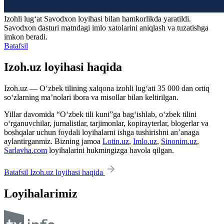
Izohli lugʻat
Savodxon
loyihasi bilan hamkorlikda yaratildi.
Savodxon dasturi matndagi imlo xatolarini aniqlash va tuzatishga
imkon beradi.
Batafsil
Izoh.uz loyihasi haqida
Izoh.uz — O‘zbek tilining xalqona izohli lug‘ati 35 000 dan ortiq
so‘zlarning ma’nolari ibora va misollar bilan keltirilgan.
Yillar davomida “O‘zbek tili kuni”ga bag‘ishlab, o‘zbek tilini
o‘rganuvchilar, jurnalistlar, tarjimonlar, kopirayterlar, blogerlar va
boshqalar uchun foydali loyihalarni ishga tushirishni an’anaga
aylantirganmiz. Bizning jamoa
Lotin.uz
,
Imlo.uz
,
Sinonim.uz
,
Sarlavha.com
loyihalarini hukmingizga havola qilgan.
Batafsil Izoh.uz loyihasi haqida
Loyihalarimiz