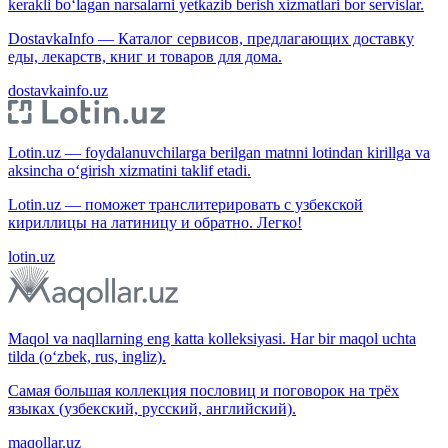
kerakli bo‘lagan narsalarni yetkazib berish xizmatlari bor servislar.
DostavkaInfo — Каталог сервисов, предлагающих доставку
еды, лекарств, книг и товаров для дома.
dostavkainfo.uz
Lotin.uz — foydalanuvchilarga berilgan matnni lotindan kirillga va
aksincha o‘girish xizmatini taklif etadi.
Lotin.uz — поможет транслитерировать с узбекской
кириллицы на латиницу и обратно. Легко!
lotin.uz
Maqol va naqllarning eng katta kolleksiyasi. Har bir maqol uchta
tilda (o‘zbek, rus, ingliz).
Самая большая коллекция пословиц и поговорок на трёх
языках (узбекский, русский, английский).
maqollar.uz