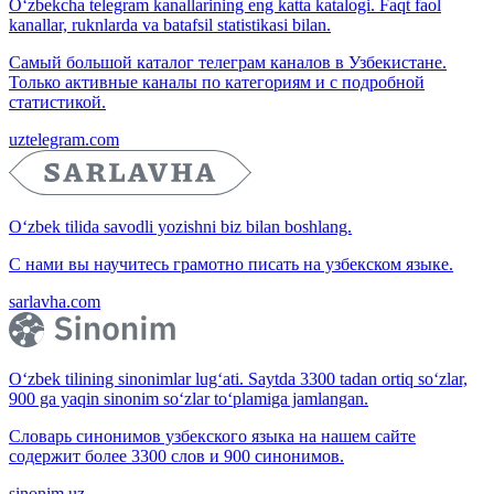
O‘zbekcha telegram kanallarining eng katta katalogi. Faqt faol
kanallar, ruknlarda va batafsil statistikasi bilan.
Самый большой каталог телеграм каналов в Узбекистане.
Только активные каналы по категориям и с подробной
статистикой.
uztelegram.com
O‘zbek tilida savodli yozishni biz bilan boshlang.
С нами вы научитесь грамотно писать на узбекском языке.
sarlavha.com
O‘zbek tilining sinonimlar lug‘ati. Saytda 3300 tadan ortiq so‘zlar,
900 ga yaqin sinonim so‘zlar to‘plamiga jamlangan.
Словарь синонимов узбекского языка на нашем сайте
содержит более 3300 слов и 900 синонимов.
sinonim.uz