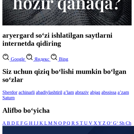
aryergard so‘zi ishlatilgan saytlarni
internetda qidiring
Google
Яндекс
Bing
Siz uchun qiziq bo‘lishi mumkin bo‘lgan
so‘zlar
Sherdor
achinarli
abadiylashtiril
aʼlam
abraziv
abjaq
abssissa
aʼzam
Saturn
Alifbo bo‘yicha
A
B
D
E
F
G
H
I
J
K
L
M
N
O
P
Q
R
S
T
U
V
X
Y
Z
O‘
G‘
Sh
Ch