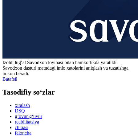
Izohli lugʻat
Savodxon
loyihasi bilan hamkorlikda yaratildi.
Savodxon dasturi matndagi imlo xatolarini aniqlash va tuzatishga
imkon beradi.
Batafsil
Tasodifiy so‘zlar
xiralash
DSQ
g‘ovur-g‘uvur
reabilitatsiya
chiqasi
faloncha