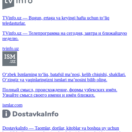
TVinfo.uz — Bugun, ertaga va keyingi hafta uchun to‘liq
teledasturlar.
TVinfo.uz — Телепрограмма на сегодня, завтра и ближайшую
неделю.
tvinfo.uz
O‘zbek Ismlarning to‘liq, batafsil ma’nosi, kelib chiqishi, shakllari.
O‘zingiz va yaqinlaringizni ismlari ma’nosini bilib oling.
Полный смысл, происхождение, формы узбекских имён.
Узнайте смысл своего имени и имён близких.
ismlar.com
DostavkaInfo — Taomlar, dorilar, kitoblar va boshqa uy uchun