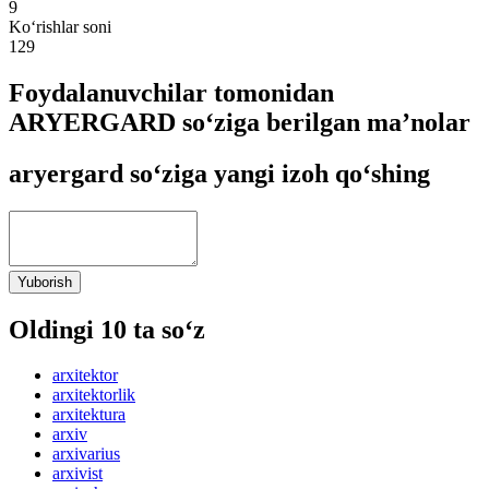
9
Ko‘rishlar soni
129
Foydalanuvchilar tomonidan
ARYERGARD so‘ziga berilgan ma’nolar
aryergard so‘ziga yangi izoh qo‘shing
Yuborish
Oldingi 10 ta so‘z
arxitektor
arxitektorlik
arxitektura
arxiv
arxivarius
arxivist