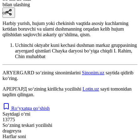
bilan ulashing
ot
Harbiy yurish, hujum yoki chekinish vaqtida asosiy kuchlarning
ketidan boruvchi va ularni dushmanning orqadan kelib hujum
qilishidan saqlovchi askariy qoʻshilma, qism.
Uchinchi oktyabr kuni kechasi dushman markaz gruppasining
aryergard qismlari Chayka daryosi boʻyiga chiqdi
I. Rahim,
Chin muhabbat
ARYERGARD
so‘zining sinonimlarini
Sinonim.uz
saytida qidirib
ko‘ring.
АРЕРГАРД
so‘zining kirillcha yozilishi
Lotin.uz
sayti tomonidan
taqdim qilingan.
Ro‘yxatga qo‘shish
Saytdagi o‘rni
13775
So‘zning teskari yozilishi
dragreyra
Harflar soni