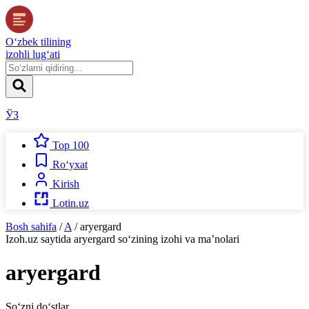
O‘zbek tilining
izohli lug‘ati
ЎЗ
Top 100
Ro‘yxat
Kirish
Lotin.uz
Bosh sahifa
/
A
/
aryergard
Izoh.uz
saytida
aryergard
so‘zining izohi va ma’nolari
aryergard
So‘zni do‘stlar