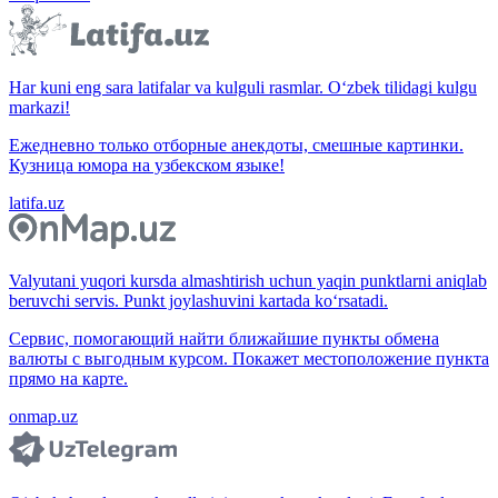
Har kuni eng sara latifalar va kulguli rasmlar. O‘zbek tilidagi kulgu
markazi!
Ежедневно только отборные анекдоты, смешные картинки.
Кузница юмора на узбекском языке!
latifa.uz
Valyutani yuqori kursda almashtirish uchun yaqin punktlarni aniqlab
beruvchi servis. Punkt joylashuvini kartada ko‘rsatadi.
Сервис, помогающий найти ближайшие пункты обмена
валюты с выгодным курсом. Покажет местоположение пункта
прямо на карте.
onmap.uz