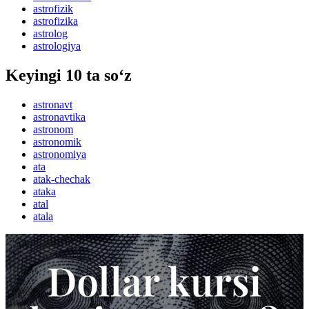
astrofizik
astrofizika
astrolog
astrologiya
Keyingi 10 ta so‘z
astronavt
astronavtika
astronom
astronomik
astronomiya
ata
atak-chechak
ataka
atal
atala