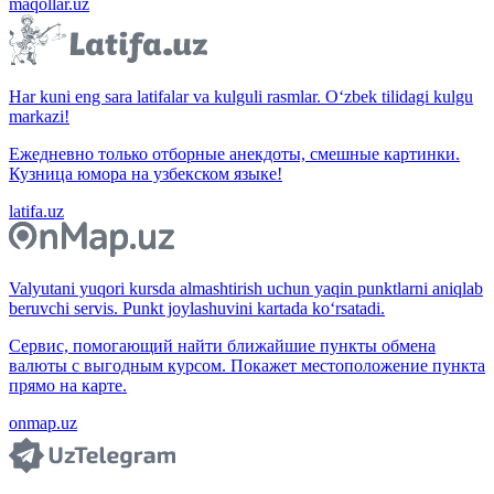
maqollar.uz
Har kuni eng sara latifalar va kulguli rasmlar. O‘zbek tilidagi kulgu
markazi!
Ежедневно только отборные анекдоты, смешные картинки.
Кузница юмора на узбекском языке!
latifa.uz
Valyutani yuqori kursda almashtirish uchun yaqin punktlarni aniqlab
beruvchi servis. Punkt joylashuvini kartada ko‘rsatadi.
Сервис, помогающий найти ближайшие пункты обмена
валюты с выгодным курсом. Покажет местоположение пункта
прямо на карте.
onmap.uz