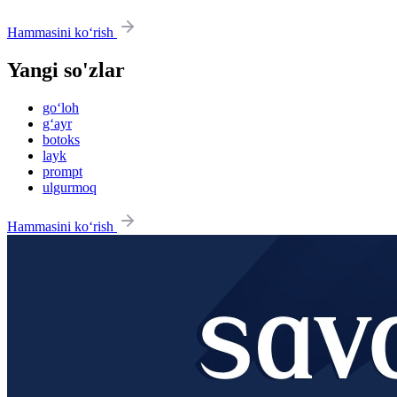
Hammasini ko‘rish
Yangi so'zlar
go‘loh
g‘ayr
botoks
layk
prompt
ulgurmoq
Hammasini ko‘rish