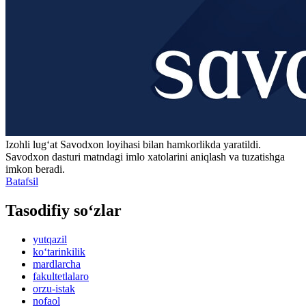
Izohli lugʻat
Savodxon
loyihasi bilan hamkorlikda yaratildi.
Savodxon dasturi matndagi imlo xatolarini aniqlash va tuzatishga
imkon beradi.
Batafsil
Tasodifiy so‘zlar
yutqazil
ko‘tarinkilik
mardlarcha
fakultetlalaro
orzu-istak
nofaol