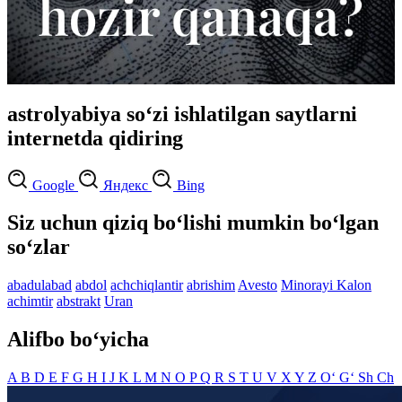
astrolyabiya so‘zi ishlatilgan saytlarni
internetda qidiring
Google
Яндекс
Bing
Siz uchun qiziq bo‘lishi mumkin bo‘lgan
so‘zlar
abadulabad
abdol
achchiqlantir
abrishim
Avesto
Minorayi Kalon
achimtir
abstrakt
Uran
Alifbo bo‘yicha
A
B
D
E
F
G
H
I
J
K
L
M
N
O
P
Q
R
S
T
U
V
X
Y
Z
O‘
G‘
Sh
Ch