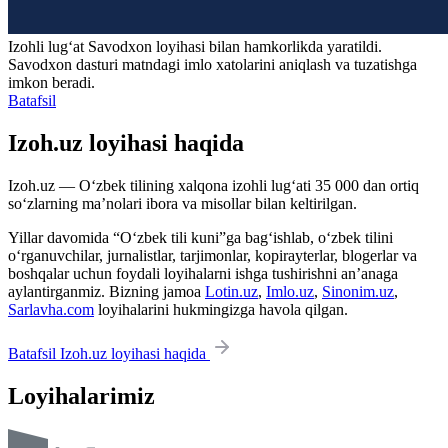
Izohli lugʻat
Savodxon
loyihasi bilan hamkorlikda yaratildi.
Savodxon dasturi matndagi imlo xatolarini aniqlash va tuzatishga
imkon beradi.
Batafsil
Izoh.uz loyihasi haqida
Izoh.uz — O‘zbek tilining xalqona izohli lug‘ati 35 000 dan ortiq
so‘zlarning ma’nolari ibora va misollar bilan keltirilgan.
Yillar davomida “O‘zbek tili kuni”ga bag‘ishlab, o‘zbek tilini
o‘rganuvchilar, jurnalistlar, tarjimonlar, kopirayterlar, blogerlar va
boshqalar uchun foydali loyihalarni ishga tushirishni an’anaga
aylantirganmiz. Bizning jamoa
Lotin.uz
,
Imlo.uz
,
Sinonim.uz
,
Sarlavha.com
loyihalarini hukmingizga havola qilgan.
Batafsil Izoh.uz loyihasi haqida
Loyihalarimiz