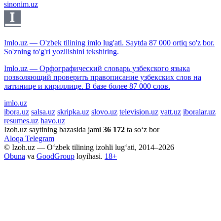
sinonim.uz
Imlo.uz — O'zbek tilining imlo lug'ati. Saytda 87 000 ortiq so'z bor.
So'zning to'g'ri yozilishini tekshiring.
Imlo.uz — Орфографический словарь узбекского языка
позволяющий проверить правописание узбекских слов на
латинице и кириллице. В базе более 87 000 слов.
imlo.uz
ibora.uz
salsa.uz
skripka.uz
slovo.uz
television.uz
vatt.uz
iboralar.uz
resumes.uz
havo.uz
Izoh.uz saytining bazasida jami
36 172
ta so‘z bor
Aloqa
Telegram
© Izoh.uz — O‘zbek tilining izohli lug‘ati, 2014–2026
Obuna
va
GoodGroup
loyihasi.
18+