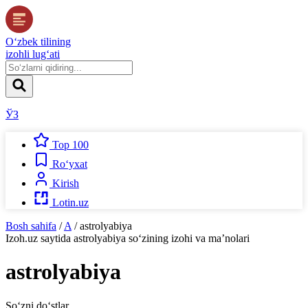
O‘zbek tilining
izohli lug‘ati
ЎЗ
Top 100
Ro‘yxat
Kirish
Lotin.uz
Bosh sahifa
/
A
/
astrolyabiya
Izoh.uz
saytida
astrolyabiya
so‘zining izohi va ma’nolari
astrolyabiya
So‘zni do‘stlar