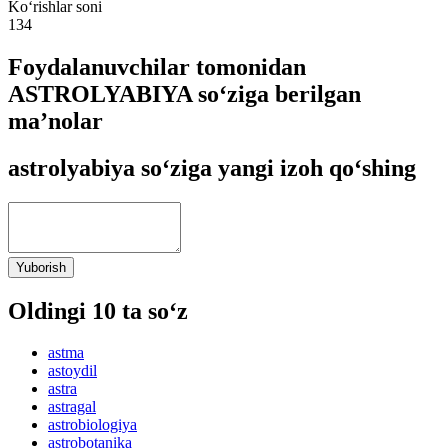
Ko‘rishlar soni
134
Foydalanuvchilar tomonidan
ASTROLYABIYA so‘ziga berilgan
ma’nolar
astrolyabiya so‘ziga yangi izoh qo‘shing
Yuborish
Oldingi 10 ta so‘z
astma
astoydil
astra
astragal
astrobiologiya
astrobotanika