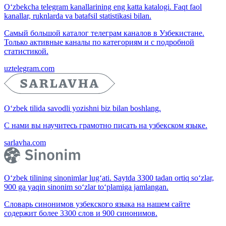
O‘zbekcha telegram kanallarining eng katta katalogi. Faqt faol
kanallar, ruknlarda va batafsil statistikasi bilan.
Самый большой каталог телеграм каналов в Узбекистане.
Только активные каналы по категориям и с подробной
статистикой.
uztelegram.com
O‘zbek tilida savodli yozishni biz bilan boshlang.
С нами вы научитесь грамотно писать на узбекском языке.
sarlavha.com
O‘zbek tilining sinonimlar lug‘ati. Saytda 3300 tadan ortiq so‘zlar,
900 ga yaqin sinonim so‘zlar to‘plamiga jamlangan.
Словарь синонимов узбекского языка на нашем сайте
содержит более 3300 слов и 900 синонимов.