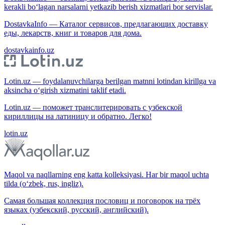
kerakli bo‘lagan narsalarni yetkazib berish xizmatlari bor servislar.
DostavkaInfo — Каталог сервисов, предлагающих доставку
еды, лекарств, книг и товаров для дома.
dostavkainfo.uz
Lotin.uz — foydalanuvchilarga berilgan matnni lotindan kirillga va
aksincha o‘girish xizmatini taklif etadi.
Lotin.uz — поможет транслитерировать с узбекской
кириллицы на латиницу и обратно. Легко!
lotin.uz
Maqol va naqllarning eng katta kolleksiyasi. Har bir maqol uchta
tilda (o‘zbek, rus, ingliz).
Самая большая коллекция пословиц и поговорок на трёх
языках (узбекский, русский, английский).