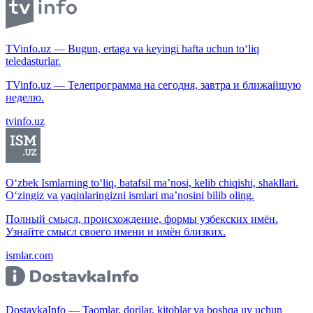
TVinfo.uz — Bugun, ertaga va keyingi hafta uchun to‘liq
teledasturlar.
TVinfo.uz — Телепрограмма на сегодня, завтра и ближайшую
неделю.
tvinfo.uz
O‘zbek Ismlarning to‘liq, batafsil ma’nosi, kelib chiqishi, shakllari.
O‘zingiz va yaqinlaringizni ismlari ma’nosini bilib oling.
Полный смысл, происхождение, формы узбекских имён.
Узнайте смысл своего имени и имён близких.
ismlar.com
DostavkaInfo — Taomlar, dorilar, kitoblar va boshqa uy uchun