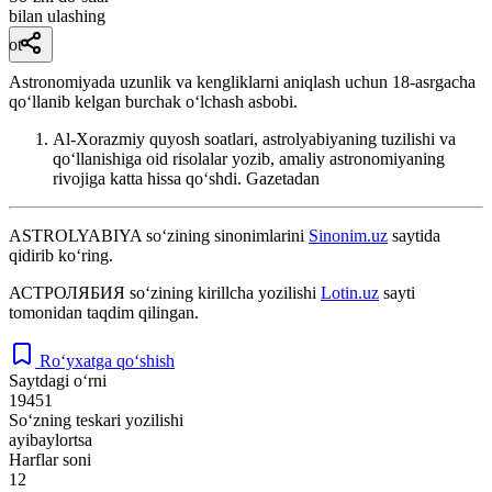
bilan ulashing
ot
Astronomiyada uzunlik va kengliklarni aniqlash uchun 18-asrgacha
qoʻllanib kelgan burchak oʻlchash asbobi.
Al-Xorazmiy quyosh soatlari, astrolyabiyaning tuzilishi va
qoʻllanishiga oid risolalar yozib, amaliy astronomiyaning
rivojiga katta hissa qoʻshdi.
Gazetadan
ASTROLYABIYA
so‘zining sinonimlarini
Sinonim.uz
saytida
qidirib ko‘ring.
АСТРОЛЯБИЯ
so‘zining kirillcha yozilishi
Lotin.uz
sayti
tomonidan taqdim qilingan.
Ro‘yxatga qo‘shish
Saytdagi o‘rni
19451
So‘zning teskari yozilishi
ayibaylortsa
Harflar soni
12