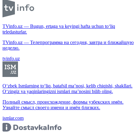
TVinfo.uz — Bugun, ertaga va keyingi hafta uchun to‘liq
teledasturlar.
TVinfo.uz — Телепрограмма на сегодня, завтра и ближайшую
неделю.
tvinfo.uz
O‘zbek Ismlarning to‘liq, batafsil ma’nosi, kelib chiqishi, shakllari.
O‘zingiz va yaqinlaringizni ismlari ma’nosini bilib oling.
Полный смысл, происхождение, формы узбекских имён.
Узнайте смысл своего имени и имён близких.
ismlar.com