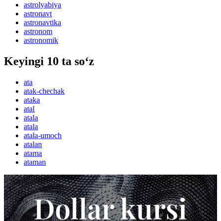
astrolyabiya
astronavt
astronavtika
astronom
astronomik
Keyingi 10 ta so‘z
ata
atak-chechak
ataka
atal
atala
atala
atala-umoch
atalan
atama
ataman