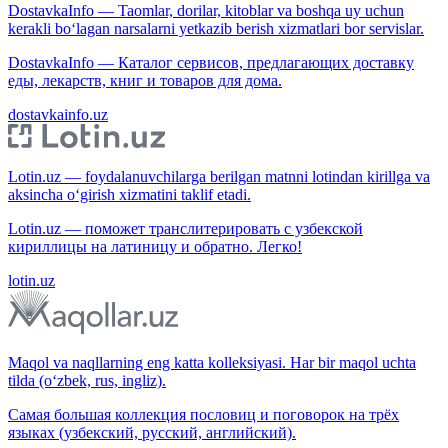
DostavkaInfo — Taomlar, dorilar, kitoblar va boshqa uy uchun
kerakli bo‘lagan narsalarni yetkazib berish xizmatlari bor servislar.
DostavkaInfo — Каталог сервисов, предлагающих доставку
еды, лекарств, книг и товаров для дома.
dostavkainfo.uz
Lotin.uz — foydalanuvchilarga berilgan matnni lotindan kirillga va
aksincha o‘girish xizmatini taklif etadi.
Lotin.uz — поможет транслитерировать с узбекской
кириллицы на латиницу и обратно. Легко!
lotin.uz
Maqol va naqllarning eng katta kolleksiyasi. Har bir maqol uchta
tilda (o‘zbek, rus, ingliz).
Самая большая коллекция пословиц и поговорок на трёх
языках (узбекский, русский, английский).