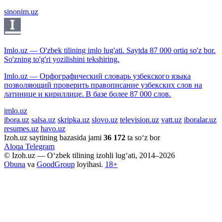
sinonim.uz
Imlo.uz — O'zbek tilining imlo lug'ati. Saytda 87 000 ortiq so'z bor.
So'zning to'g'ri yozilishini tekshiring.
Imlo.uz — Орфографический словарь узбекского языка
позволяющий проверить правописание узбекских слов на
латинице и кириллице. В базе более 87 000 слов.
imlo.uz
ibora.uz
salsa.uz
skripka.uz
slovo.uz
television.uz
vatt.uz
iboralar.uz
resumes.uz
havo.uz
Izoh.uz saytining bazasida jami
36 172
ta so‘z bor
Aloqa
Telegram
© Izoh.uz — O‘zbek tilining izohli lug‘ati, 2014–2026
Obuna
va
GoodGroup
loyihasi.
18+