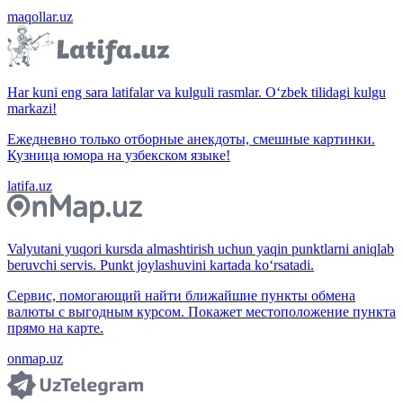
maqollar.uz
Har kuni eng sara latifalar va kulguli rasmlar. O‘zbek tilidagi kulgu
markazi!
Ежедневно только отборные анекдоты, смешные картинки.
Кузница юмора на узбекском языке!
latifa.uz
Valyutani yuqori kursda almashtirish uchun yaqin punktlarni aniqlab
beruvchi servis. Punkt joylashuvini kartada ko‘rsatadi.
Сервис, помогающий найти ближайшие пункты обмена
валюты с выгодным курсом. Покажет местоположение пункта
прямо на карте.
onmap.uz