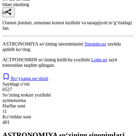
bilan ulashing
ot
Osmon jismlari, umuman koinot tuzilishi va taraqqiyoti toʻgʻrisidagi
fan.
ASTRONOMIYA
so‘zining sinonimlarini
Sinonim.uz
saytida
qidirib ko‘ring.
АСТРОНОМИЯ
so‘zining kirillcha yozilishi
Lotin.uz
sayti
tomonidan taqdim qilingan.
Ro‘yxatga qo‘shish
Saytdagi o‘rni
6527
So‘zning teskari yozilishi
ayimonortsa
Harflar soni
11
Ko‘rishlar soni
401
ASTRONOMIYA so‘zining sinonimlari