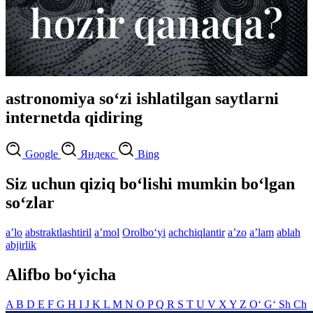
astronomiya so‘zi ishlatilgan saytlarni
internetda qidiring
Google
Яндекс
Bing
Siz uchun qiziq bo‘lishi mumkin bo‘lgan
so‘zlar
aʼlo
abstraktlashtiril
aʼmol
Orolbo‘yi
achchiqlantir
aʼzo
aʼlam
ablah
abjirlik
Alifbo bo‘yicha
A
B
D
E
F
G
H
I
J
K
L
M
N
O
P
Q
R
S
T
U
V
X
Y
Z
O‘
G‘
Sh
Ch