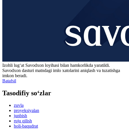
Izohli lugʻat
Savodxon
loyihasi bilan hamkorlikda yaratildi.
Savodxon dasturi matndagi imlo xatolarini aniqlash va tuzatishga
imkon beradi.
Batafsil
Tasodifiy so‘zlar
zuvla
proyeksiyalan
junbish
ruju qilish
holi-baqudrat