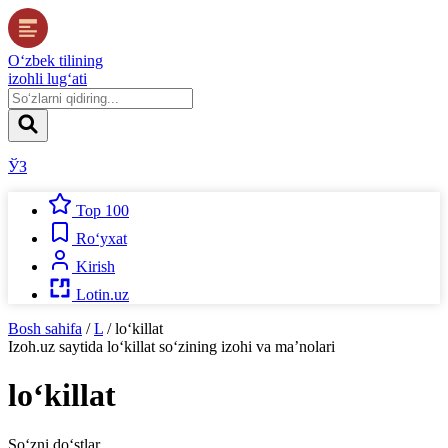
O‘zbek tilining
izohli lug‘ati
ЎЗ
Top 100
Ro‘yxat
Kirish
Lotin.uz
Bosh sahifa
/
L
/
lo‘killat
Izoh.uz
saytida
lo‘killat
so‘zining izohi va ma’nolari
lo‘killat
So‘zni do‘stlar