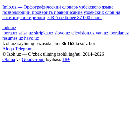
Imlo.uz — Орфографический словарь узбекского языка
позволяющий проверить правописание узбекских слов на
латинице и кириллице. В базе более 87 000 слов.
imlo.uz
ibora.uz
salsa.uz
skripka.uz
slovo.uz
television.uz
vatt.uz
iboralar.uz
resumes.uz
havo.uz
Izoh.uz saytining bazasida jami
36 162
ta so‘z bor
Aloqa
Telegram
© Izoh.uz — O‘zbek tilining izohli lug‘ati, 2014–2026
Obuna
va
GoodGroup
loyihasi.
18+