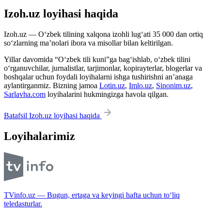
Izoh.uz loyihasi haqida
Izoh.uz — O‘zbek tilining xalqona izohli lug‘ati 35 000 dan ortiq
so‘zlarning ma’nolari ibora va misollar bilan keltirilgan.
Yillar davomida “O‘zbek tili kuni”ga bag‘ishlab, o‘zbek tilini
o‘rganuvchilar, jurnalistlar, tarjimonlar, kopirayterlar, blogerlar va
boshqalar uchun foydali loyihalarni ishga tushirishni an’anaga
aylantirganmiz. Bizning jamoa
Lotin.uz
,
Imlo.uz
,
Sinonim.uz
,
Sarlavha.com
loyihalarini hukmingizga havola qilgan.
Batafsil Izoh.uz loyihasi haqida
Loyihalarimiz
TVinfo.uz — Bugun, ertaga va keyingi hafta uchun to‘liq
teledasturlar.