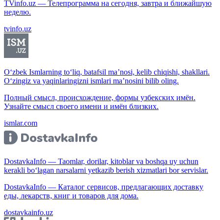
TVinfo.uz — Телепрограмма на сегодня, завтра и ближайшую
неделю.
tvinfo.uz
O‘zbek Ismlarning to‘liq, batafsil ma’nosi, kelib chiqishi, shakllari.
O‘zingiz va yaqinlaringizni ismlari ma’nosini bilib oling.
Полный смысл, происхождение, формы узбекских имён.
Узнайте смысл своего имени и имён близких.
ismlar.com
DostavkaInfo — Taomlar, dorilar, kitoblar va boshqa uy uchun
kerakli bo‘lagan narsalarni yetkazib berish xizmatlari bor servislar.
DostavkaInfo — Каталог сервисов, предлагающих доставку
еды, лекарств, книг и товаров для дома.
dostavkainfo.uz