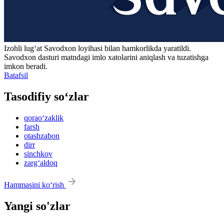
Izohli lugʻat
Savodxon
loyihasi bilan hamkorlikda yaratildi.
Savodxon dasturi matndagi imlo xatolarini aniqlash va tuzatishga
imkon beradi.
Batafsil
Tasodifiy so‘zlar
qorao‘zaklik
farsh
otashzabon
dirr
sinchkov
zarg‘aldoq
Hammasini ko‘rish
Yangi so'zlar