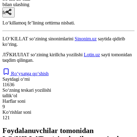
bilan ulashing
fe’l
Loʻkillamoq feʼlining orttirma nisbati.
LO‘KILLAT
so‘zining sinonimlarini
Sinonim.uz
saytida qidirib
ko‘ring.
ЛЎКИЛЛАТ
so‘zining kirillcha yozilishi
Lotin.uz
sayti tomonidan
taqdim qilingan.
Ro‘yxatga qo‘shish
Saytdagi o‘rni
11636
So‘zning teskari yozilishi
tallik‘ol
Harflar soni
9
Ko‘rishlar soni
121
Foydalanuvchilar tomonidan