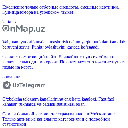
Ежедневно только отборные анекдоты, смешные картинки.
Кузница юмора на узбекском языке!
latifa.uz
Valyutani yuqori kursda almashtirish uchun yaqin punktlarni aniqlab
beruvchi servis. Punkt joylashuvini kartada ko‘rsatadi.
Сервис, помогающий найти ближайшие пункты обмена
валюты с выгодным курсом. Покажет местоположение пункта
прямо на карте.
onmap.uz
O‘zbekcha telegram kanallarining eng katta katalogi. Faqt faol
kanallar, ruknlarda va batafsil statistikasi bilan.
Самый большой каталог телеграм каналов в Узбекистане.
Только активные каналы по категориям и с подробной
статистикой.