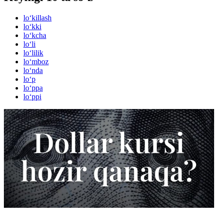
lo‘killash
lo‘kki
lo‘kcha
lo‘li
lo‘lilik
lo‘mboz
lo‘nda
lo‘p
lo‘ppa
lo‘ppi