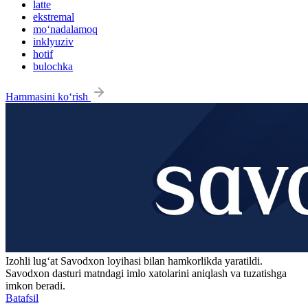
latte
ekstremal
mo‘nadalamoq
inklyuziv
hotif
bulochka
Hammasini ko‘rish
Izohli lugʻat
Savodxon
loyihasi bilan hamkorlikda yaratildi.
Savodxon dasturi matndagi imlo xatolarini aniqlash va tuzatishga
imkon beradi.
Batafsil