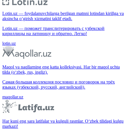
Lotin.uz — foydalanuvchilarga berilgan matnni lotindan kirillga va
aksincha o‘girish xizmatini taklif etadi.
Lotin.uz — поможет транслитерировать с узбекской
кириллицы на латиницу и обратно. Легко!
lotin.uz
Maqol va naqllarning eng katta kolleksiyasi. Har bir maqol uchta
tilda (o‘zbek, rus, ingliz).
Самая большая коллекция пословиц и поговорок на трёх
языках (узбекский, русский, английский).
maqollar.uz
Har kuni eng sara latifalar va kulguli rasmlar. O‘zbek tilidagi kulgu
markazi!