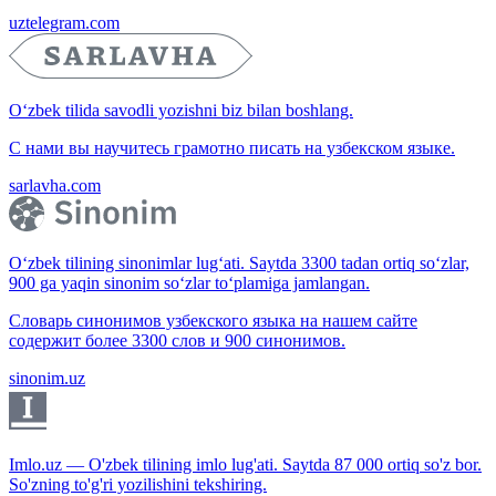
uztelegram.com
O‘zbek tilida savodli yozishni biz bilan boshlang.
С нами вы научитесь грамотно писать на узбекском языке.
sarlavha.com
O‘zbek tilining sinonimlar lug‘ati. Saytda 3300 tadan ortiq so‘zlar,
900 ga yaqin sinonim so‘zlar to‘plamiga jamlangan.
Словарь синонимов узбекского языка на нашем сайте
содержит более 3300 слов и 900 синонимов.
sinonim.uz
Imlo.uz — O'zbek tilining imlo lug'ati. Saytda 87 000 ortiq so'z bor.
So'zning to'g'ri yozilishini tekshiring.