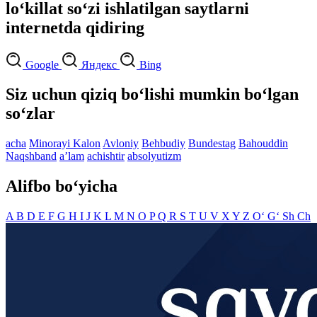
lo‘killat so‘zi ishlatilgan saytlarni
internetda qidiring
Google
Яндекс
Bing
Siz uchun qiziq bo‘lishi mumkin bo‘lgan
so‘zlar
acha
Minorayi Kalon
Avloniy
Behbudiy
Bundestag
Bahouddin
Naqshband
aʼlam
achishtir
absolyutizm
Alifbo bo‘yicha
A
B
D
E
F
G
H
I
J
K
L
M
N
O
P
Q
R
S
T
U
V
X
Y
Z
O‘
G‘
Sh
Ch