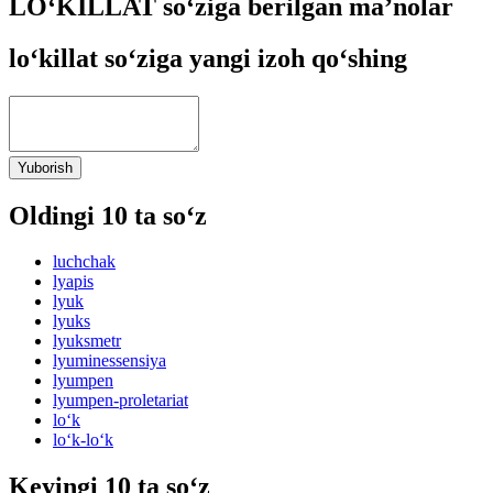
LO‘KILLAT so‘ziga berilgan ma’nolar
lo‘killat so‘ziga yangi izoh qo‘shing
Yuborish
Oldingi 10 ta so‘z
luchchak
lyapis
lyuk
lyuks
lyuksmetr
lyuminessensiya
lyumpen
lyumpen-proletariat
lo‘k
lo‘k-lo‘k
Keyingi 10 ta so‘z