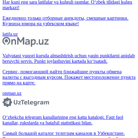
Har kuni eng sara latifalar va kulguli rasmlar. O‘zbek tilidagi kulgu
markazi!
Ежедневно только отборные анекдоты, смешные картинки.
Кузница юмора на узбекском языке!
latifa.uz
Valyutani yuqori kursda almashtirish uchun yaqin punktlarni aniqlab
beruvchi servis. Punkt joylashuvini kartada ko‘rsatadi.
Сервис, помогающий найти ближайшие пункты обмена
валюты с выгодным курсом. Покажет местоположение пункта
прямо на карте.
onmap.uz
O‘zbekcha telegram kanallarining eng katta katalogi. Faqt faol
kanallar, ruknlarda va batafsil statistikasi bilan.
Самый большой каталог телеграм каналов в Узбекистане.