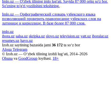
Imlo.uz — O'zbek tilining imlo lug'ati. Saytda 87 000 ortiq so'z bor.
So'zning to'g'ri yozilishini tekshiring.
Imlo.uz — Орфографический словарь узбекского языка
позволяющий проверить правописание узбекских слов на
латинице и кириллице. В базе более 87 000 слов.
imlo.uz
ibora.uz
salsa.uz
skripka.uz
slovo.uz
television.uz
vatt.uz
iboralar.uz
resumes.uz
havo.uz
Izoh.uz saytining bazasida jami
36 172
ta so‘z bor
Aloqa
Telegram
© Izoh.uz — O‘zbek tilining izohli lug‘ati, 2014–2026
Obuna
va
GoodGroup
loyihasi.
18+