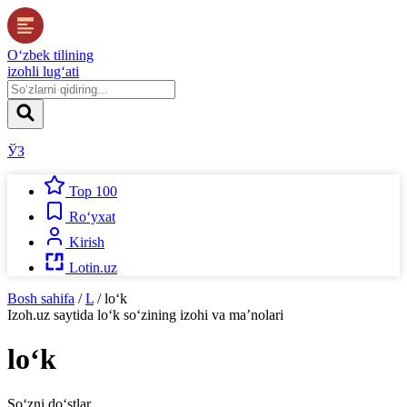
O‘zbek tilining
izohli lug‘ati
ЎЗ
Top 100
Ro‘yxat
Kirish
Lotin.uz
Bosh sahifa
/
L
/
lo‘k
Izoh.uz
saytida
lo‘k
so‘zining izohi va ma’nolari
lo‘k
So‘zni do‘stlar