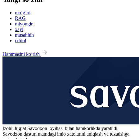
mo‘g‘ol
RAG
miyongir
xayl
musahhih
ixtilol
Hammasini ko‘rish
Izohli lugʻat
Savodxon
loyihasi bilan hamkorlikda yaratildi.
Savodxon dasturi matndagi imlo xatolarini aniqlash va tuzatishga