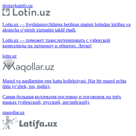
dostavkainfo.uz
Lotin.uz — foydalanuvchilarga berilgan matnni lotindan kirillga va
aksincha o‘girish xizmatini taklif etadi.
Lotin.uz — поможет транслитерировать с узбекской
кириллицы на латиницу и обратно. Легко!
lotin.uz
Maqol va naqllarning eng katta kolleksiyasi. Har bir maqol uchta
tilda (o‘zbek, rus, ingliz).
Самая большая коллекция пословиц и поговорок на трёх
языках (узбекский, русский, английский).
maqollar.uz