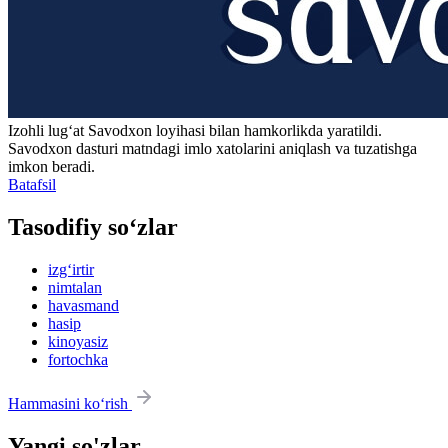
Izohli lugʻat
Savodxon
loyihasi bilan hamkorlikda yaratildi.
Savodxon dasturi matndagi imlo xatolarini aniqlash va tuzatishga
imkon beradi.
Batafsil
Tasodifiy so‘zlar
izg‘irtir
nimtalan
havasmand
hasip
kinoyasiz
fortochka
Hammasini ko‘rish
Yangi so'zlar