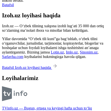
imkon beradi.
Batafsil
Izoh.uz loyihasi haqida
Izoh.uz — O‘zbek tilining xalqona izohli lug‘ati 35 000 dan ortiq
so‘zlarning ma’nolari ibora va misollar bilan keltirilgan.
Yillar davomida “O‘zbek tili kuni”ga bag‘ishlab, o‘zbek tilini
o‘rganuvchilar, jurnalistlar, tarjimonlar, kopirayterlar, blogerlar va
boshqalar uchun foydali loyihalarni ishga tushirishni an’anaga
aylantirganmiz. Bizning jamoa
Lotin.uz
,
Imlo.uz
,
Sinonim.uz
,
Sarlavha.com
loyihalarini hukmingizga havola qilgan.
Batafsil Izoh.uz loyihasi haqida
Loyihalarimiz
TVinfo.uz — Bugun, ertaga va keyingi hafta uchun to‘liq