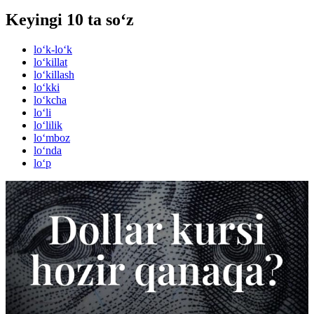
Keyingi 10 ta so‘z
lo‘k-lo‘k
lo‘killat
lo‘killash
lo‘kki
lo‘kcha
lo‘li
lo‘lilik
lo‘mboz
lo‘nda
lo‘p