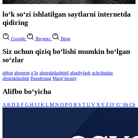
lo‘k so‘zi ishlatilgan saytlarni internetda
qidiring
Google
Яндекс
Bing
Siz uchun qiziq bo‘lishi mumkin bo‘lgan
so‘zlar
abbat
abonent
aʼlo
abstraktlashtiril
abadiylash
achchiqlan
abstraktlashtir
Bundestag
Marg‘inoniy
Alifbo bo‘yicha
A
B
D
E
F
G
H
I
J
K
L
M
N
O
P
Q
R
S
T
U
V
X
Y
Z
O‘
G‘
Sh
Ch