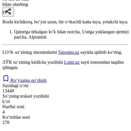
bilan ulashing
ys
Boshi kichikroq, boʻyni uzun, bir oʻrkachli katta tuya, yetakchi tuya.
Qatoriga tirkalgan loʻk bilan norcha, Ustiga yuklangan qirmizi
parcha.
Alpomish
LO‘K
so‘zining sinonimlarini
Sinonim.uz
saytida qidirib ko‘ring.
ЛЎК
so‘zining kirillcha yozilishi
Lotin.uz
sayti tomonidan taqdim
qilingan.
Ro‘yxatga qo‘shish
Saytdagi o‘rni
13449
So‘zning teskari yozilishi
k‘ol
Harflar soni
4
Ko‘rishlar soni
278