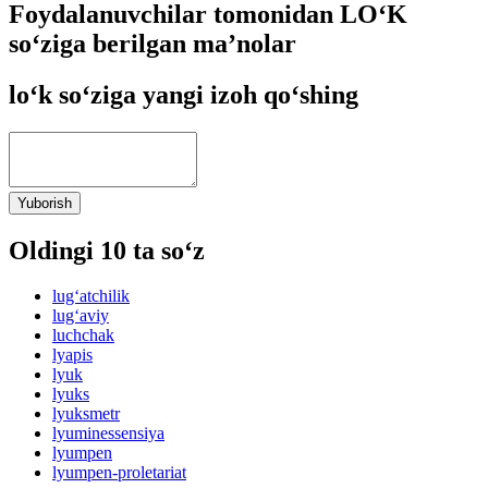
Foydalanuvchilar tomonidan LO‘K
so‘ziga berilgan ma’nolar
lo‘k so‘ziga yangi izoh qo‘shing
Yuborish
Oldingi 10 ta so‘z
lug‘atchilik
lug‘aviy
luchchak
lyapis
lyuk
lyuks
lyuksmetr
lyuminessensiya
lyumpen
lyumpen-proletariat