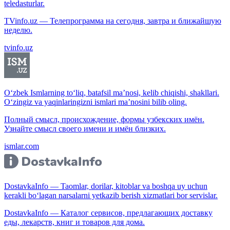
teledasturlar.
TVinfo.uz — Телепрограмма на сегодня, завтра и ближайшую
неделю.
tvinfo.uz
O‘zbek Ismlarning to‘liq, batafsil ma’nosi, kelib chiqishi, shakllari.
O‘zingiz va yaqinlaringizni ismlari ma’nosini bilib oling.
Полный смысл, происхождение, формы узбекских имён.
Узнайте смысл своего имени и имён близких.
ismlar.com
DostavkaInfo — Taomlar, dorilar, kitoblar va boshqa uy uchun
kerakli bo‘lagan narsalarni yetkazib berish xizmatlari bor servislar.
DostavkaInfo — Каталог сервисов, предлагающих доставку
еды, лекарств, книг и товаров для дома.