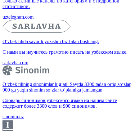
Только активные каналы по категориям и с подробной
статистикой.
uztelegram.com
O‘zbek tilida savodli yozishni biz bilan boshlang.
С нами вы научитесь грамотно писать на узбекском языке.
sarlavha.com
O‘zbek tilining sinonimlar lug‘ati. Saytda 3300 tadan ortiq so‘zlar,
900 ga yaqin sinonim so‘zlar to‘plamiga jamlangan.
Словарь синонимов узбекского языка на нашем сайте
содержит более 3300 слов и 900 синонимов.
sinonim.uz