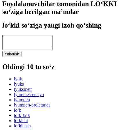
Foydalanuvchilar tomonidan LO‘KKI
so‘ziga berilgan ma’nolar
lo‘kki so‘ziga yangi izoh qo‘shing
Yuborish
Oldingi 10 ta so‘z
lyuk
lyuks
lyuksmetr
lyuminessensiya
lyumpen
lyumpen-proletariat
lo‘k
lo‘k-lo‘k
lo‘killat
lo‘killash