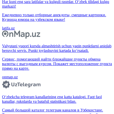
Har kuni eng sara latifalar va kulguli rasmlar. O‘zbek tilidagi kulgu
markazi!
Ежедневно только отборные анекдоты, смешные картинки.
Кузница юмора на узбекском языке!
latifa.uz
Valyutani yuqori kursda almashtirish uchun yaqin punktlarni aniqlab
beruvchi servis. Punkt joylashuvini kartada ko‘rsatadi.
Сервис, помогающий найти ближайшие пункты обмена
валюты с выгодным курсом. Покажет местоположение пункта
прямо на карте.
onmap.uz
O‘zbekcha telegram kanallarining eng katta katalogi. Faqt faol
kanallar, ruknlarda va batafsil statistikasi bilan.
Самый большой каталог телеграм каналов в Узбекистане.