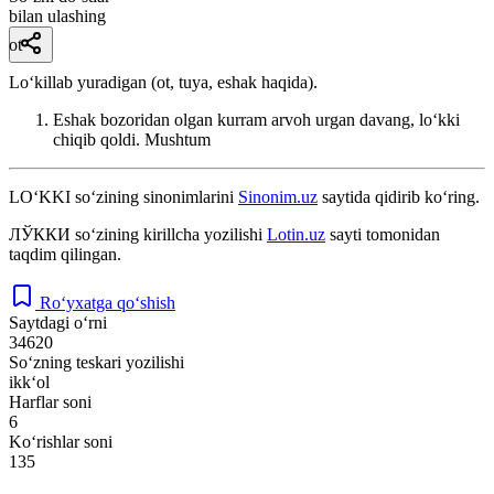
bilan ulashing
ot
Loʻkillab yuradigan (ot, tuya, eshak haqida).
Eshak bozoridan olgan kurram arvoh urgan davang, loʻkki
chiqib qoldi.
Mushtum
LO‘KKI
so‘zining sinonimlarini
Sinonim.uz
saytida qidirib ko‘ring.
ЛЎККИ
so‘zining kirillcha yozilishi
Lotin.uz
sayti tomonidan
taqdim qilingan.
Ro‘yxatga qo‘shish
Saytdagi o‘rni
34620
So‘zning teskari yozilishi
ikk‘ol
Harflar soni
6
Ko‘rishlar soni
135