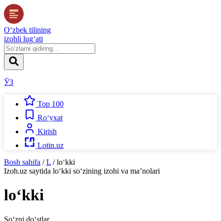
O‘zbek tilining
izohli lug‘ati
ЎЗ
Top 100
Ro‘yxat
Kirish
Lotin.uz
Bosh sahifa
/
L
/
lo‘kki
Izoh.uz
saytida
lo‘kki
so‘zining izohi va ma’nolari
lo‘kki
So‘zni do‘stlar