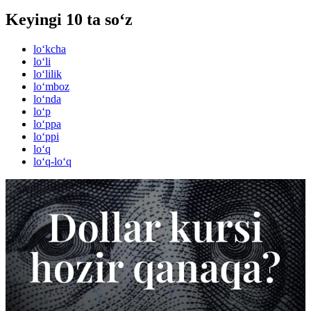
Keyingi 10 ta so‘z
lo‘kcha
lo‘li
lo‘lilik
lo‘mboz
lo‘nda
lo‘p
lo‘ppa
lo‘ppi
lo‘q
lo‘q-lo‘q