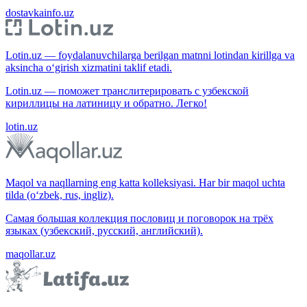
dostavkainfo.uz
Lotin.uz — foydalanuvchilarga berilgan matnni lotindan kirillga va
aksincha o‘girish xizmatini taklif etadi.
Lotin.uz — поможет транслитерировать с узбекской
кириллицы на латиницу и обратно. Легко!
lotin.uz
Maqol va naqllarning eng katta kolleksiyasi. Har bir maqol uchta
tilda (o‘zbek, rus, ingliz).
Самая большая коллекция пословиц и поговорок на трёх
языках (узбекский, русский, английский).
maqollar.uz