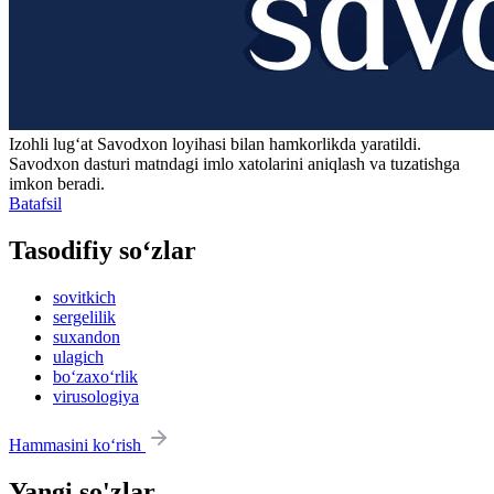
Izohli lugʻat
Savodxon
loyihasi bilan hamkorlikda yaratildi.
Savodxon dasturi matndagi imlo xatolarini aniqlash va tuzatishga
imkon beradi.
Batafsil
Tasodifiy so‘zlar
sovitkich
sergelilik
suxandon
ulagich
bo‘zaxo‘rlik
virusologiya
Hammasini ko‘rish
Yangi so'zlar