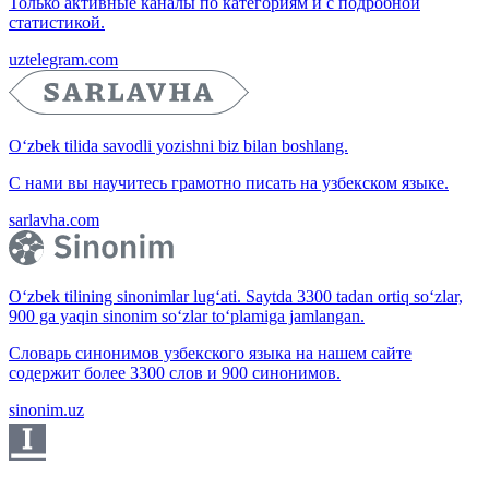
Только активные каналы по категориям и с подробной
статистикой.
uztelegram.com
O‘zbek tilida savodli yozishni biz bilan boshlang.
С нами вы научитесь грамотно писать на узбекском языке.
sarlavha.com
O‘zbek tilining sinonimlar lug‘ati. Saytda 3300 tadan ortiq so‘zlar,
900 ga yaqin sinonim so‘zlar to‘plamiga jamlangan.
Словарь синонимов узбекского языка на нашем сайте
содержит более 3300 слов и 900 синонимов.
sinonim.uz