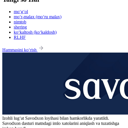
mo‘g‘ol
mo‘r-malax (mo‘ru malax)
nimtob
shering
ko‘kaltosh (ko‘kaldosh)
RLHF
Hammasini ko‘rish
Izohli lugʻat
Savodxon
loyihasi bilan hamkorlikda yaratildi.
Savodxon dasturi matndagi imlo xatolarini aniqlash va tuzatishga