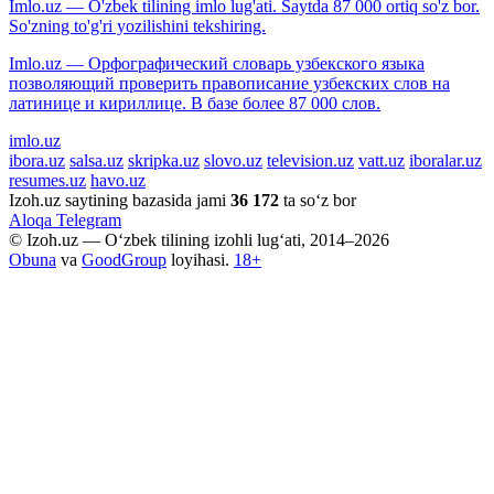
Imlo.uz — O'zbek tilining imlo lug'ati. Saytda 87 000 ortiq so'z bor.
So'zning to'g'ri yozilishini tekshiring.
Imlo.uz — Орфографический словарь узбекского языка
позволяющий проверить правописание узбекских слов на
латинице и кириллице. В базе более 87 000 слов.
imlo.uz
ibora.uz
salsa.uz
skripka.uz
slovo.uz
television.uz
vatt.uz
iboralar.uz
resumes.uz
havo.uz
Izoh.uz saytining bazasida jami
36 172
ta so‘z bor
Aloqa
Telegram
© Izoh.uz — O‘zbek tilining izohli lug‘ati, 2014–2026
Obuna
va
GoodGroup
loyihasi.
18+