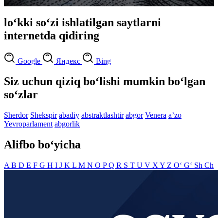
lo‘kki so‘zi ishlatilgan saytlarni
internetda qidiring
Google
Яндекс
Bing
Siz uchun qiziq bo‘lishi mumkin bo‘lgan
so‘zlar
Sherdor
Shekspir
abadiy
abstraktlashtir
abgor
Venera
aʼzo
Yevroparlament
abgorlik
Alifbo bo‘yicha
A
B
D
E
F
G
H
I
J
K
L
M
N
O
P
Q
R
S
T
U
V
X
Y
Z
O‘
G‘
Sh
Ch