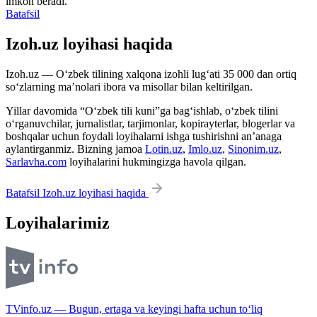
imkon beradi.
Batafsil
Izoh.uz loyihasi haqida
Izoh.uz — O‘zbek tilining xalqona izohli lug‘ati 35 000 dan ortiq
so‘zlarning ma’nolari ibora va misollar bilan keltirilgan.
Yillar davomida “O‘zbek tili kuni”ga bag‘ishlab, o‘zbek tilini
o‘rganuvchilar, jurnalistlar, tarjimonlar, kopirayterlar, blogerlar va
boshqalar uchun foydali loyihalarni ishga tushirishni an’anaga
aylantirganmiz. Bizning jamoa
Lotin.uz
,
Imlo.uz
,
Sinonim.uz
,
Sarlavha.com
loyihalarini hukmingizga havola qilgan.
Batafsil Izoh.uz loyihasi haqida
Loyihalarimiz
TVinfo.uz — Bugun, ertaga va keyingi hafta uchun to‘liq