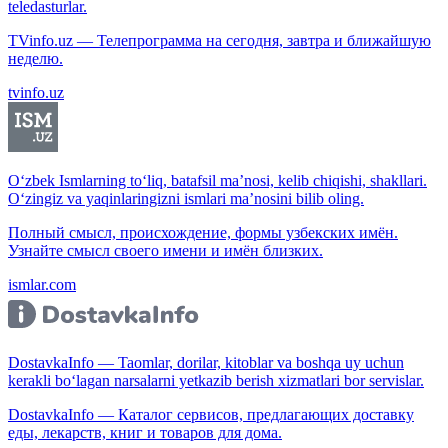
teledasturlar.
TVinfo.uz — Телепрограмма на сегодня, завтра и ближайшую
неделю.
tvinfo.uz
O‘zbek Ismlarning to‘liq, batafsil ma’nosi, kelib chiqishi, shakllari.
O‘zingiz va yaqinlaringizni ismlari ma’nosini bilib oling.
Полный смысл, происхождение, формы узбекских имён.
Узнайте смысл своего имени и имён близких.
ismlar.com
DostavkaInfo — Taomlar, dorilar, kitoblar va boshqa uy uchun
kerakli bo‘lagan narsalarni yetkazib berish xizmatlari bor servislar.
DostavkaInfo — Каталог сервисов, предлагающих доставку
еды, лекарств, книг и товаров для дома.