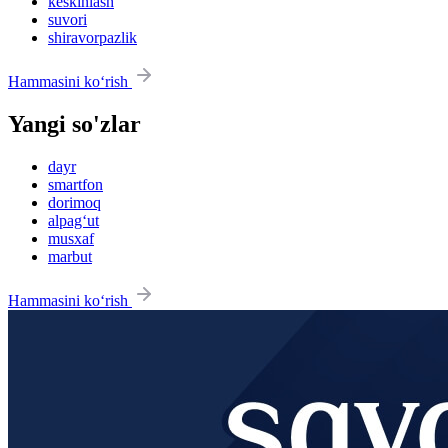
keskinlash
suvori
shiravorpazlik
Hammasini ko‘rish
Yangi so'zlar
dayr
smartfon
dorimoq
alpag‘ut
musxaf
marbut
Hammasini ko‘rish