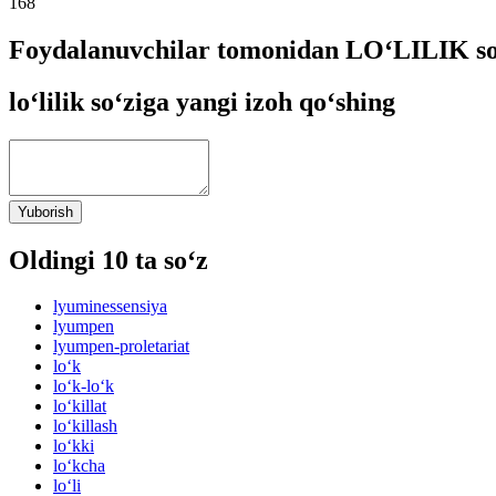
168
Foydalanuvchilar tomonidan LO‘LILIK so‘
lo‘lilik so‘ziga yangi izoh qo‘shing
Yuborish
Oldingi 10 ta so‘z
lyuminessensiya
lyumpen
lyumpen-proletariat
lo‘k
lo‘k-lo‘k
lo‘killat
lo‘killash
lo‘kki
lo‘kcha
lo‘li