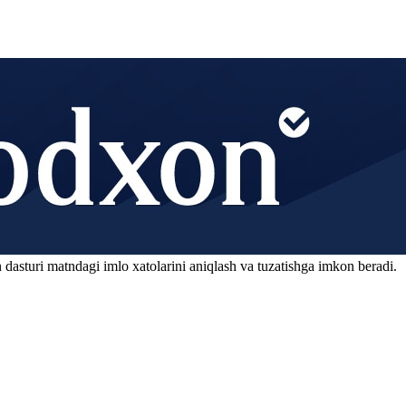
 dasturi matndagi imlo xatolarini aniqlash va tuzatishga imkon beradi.