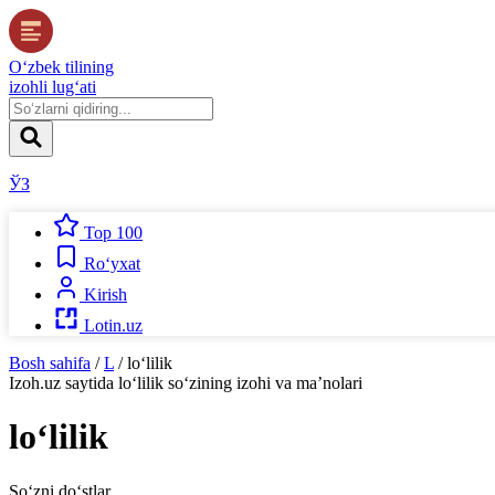
O‘zbek tilining
izohli lug‘ati
ЎЗ
Top 100
Ro‘yxat
Kirish
Lotin.uz
Bosh sahifa
/
L
/
lo‘lilik
Izoh.uz
saytida
lo‘lilik
so‘zining izohi va ma’nolari
lo‘lilik
So‘zni do‘stlar