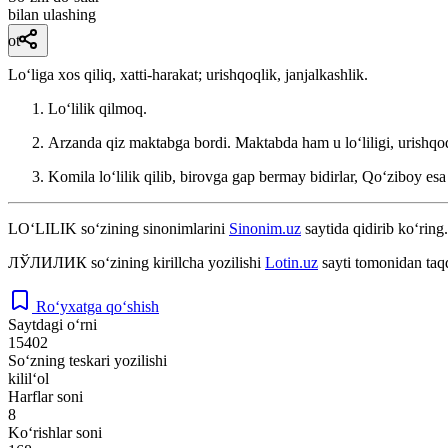
bilan ulashing
ot
Loʻliga xos qiliq, xatti-harakat; urishqoqlik, janjalkashlik.
Loʻlilik qilmoq.
Arzanda qiz maktabga bordi. Maktabda ham u loʻliligi, urishqoq
Komila loʻlilik qilib, birovga gap bermay bidirlar, Qoʻziboy esa 
LO‘LILIK
so‘zining sinonimlarini
Sinonim.uz
saytida qidirib ko‘ring.
ЛЎЛИЛИК
so‘zining kirillcha yozilishi
Lotin.uz
sayti tomonidan taq
Ro‘yxatga qo‘shish
Saytdagi o‘rni
15402
So‘zning teskari yozilishi
kilil‘ol
Harflar soni
8
Ko‘rishlar soni