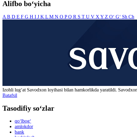
Alifbo bo‘yicha
A
B
D
E
F
G
H
I
J
K
L
M
N
O
P
Q
R
S
T
U
V
X
Y
Z
O‘
G‘
Sh
Ch
Izohli lugʻat
Savodxon
loyihasi bilan hamkorlikda yaratildi. Savodxon
Batafsil
Tasodifiy so‘zlar
qo‘lbog‘
amlokdor
bank