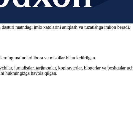
 dasturi matndagi imlo xatolarini aniqlash va tuzatishga imkon beradi.
arning ma’nolari ibora va misollar bilan keltirilgan.
hilar, jurnalistlar, tarjimonlar, kopirayterlar, blogerlar va boshqalar u
ini hukmingizga havola qilgan.