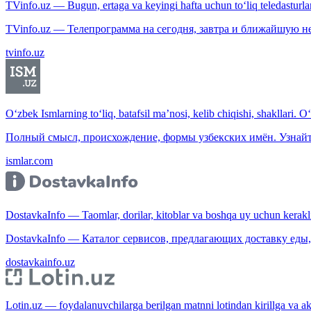
TVinfo.uz — Bugun, ertaga va keyingi hafta uchun to‘liq teledasturlar
TVinfo.uz — Телепрограмма на сегодня, завтра и ближайшую н
tvinfo.uz
O‘zbek Ismlarning to‘liq, batafsil ma’nosi, kelib chiqishi, shakllari. O
Полный смысл, происхождение, формы узбекских имён. Узнайт
ismlar.com
DostavkaInfo — Taomlar, dorilar, kitoblar va boshqa uy uchun kerakli b
DostavkaInfo — Каталог сервисов, предлагающих доставку еды, 
dostavkainfo.uz
Lotin.uz — foydalanuvchilarga berilgan matnni lotindan kirillga va aksi