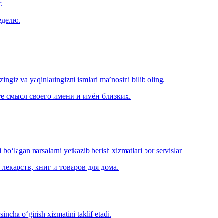
.
еделю.
‘zingiz va yaqinlaringizni ismlari ma’nosini bilib oling.
е смысл своего имени и имён близких.
o‘lagan narsalarni yetkazib berish xizmatlari bor servislar.
лекарств, книг и товаров для дома.
ncha o‘girish xizmatini taklif etadi.