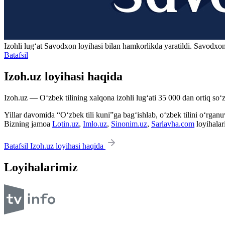
Izohli lugʻat
Savodxon
loyihasi bilan hamkorlikda yaratildi. Savodxon
Batafsil
Izoh.uz loyihasi haqida
Izoh.uz — O‘zbek tilining xalqona izohli lug‘ati 35 000 dan ortiq so‘zl
Yillar davomida “O‘zbek tili kuni”ga bag‘ishlab, o‘zbek tilini o‘rganuvc
Bizning jamoa
Lotin.uz
,
Imlo.uz
,
Sinonim.uz
,
Sarlavha.com
loyihalar
Batafsil Izoh.uz loyihasi haqida
Loyihalarimiz