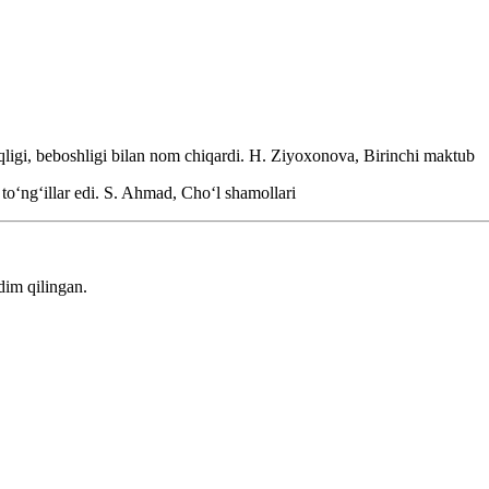
ligi, beboshligi bilan nom chiqardi.
H. Ziyoxonova, Birinchi maktub
toʻngʻillar edi.
S. Ahmad, Choʻl shamollari
dim qilingan.