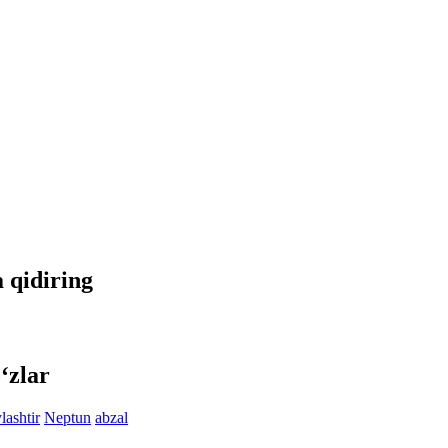
a qidiring
‘zlar
lashtir
Neptun
abzal