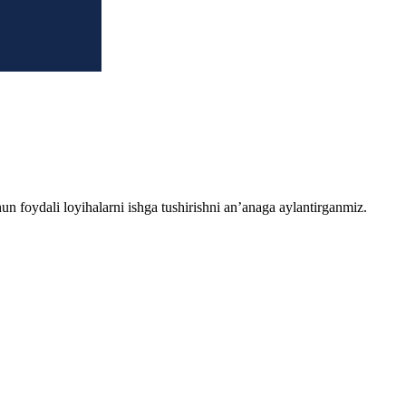
chun foydali loyihalarni ishga tushirishni an’anaga aylantirganmiz.