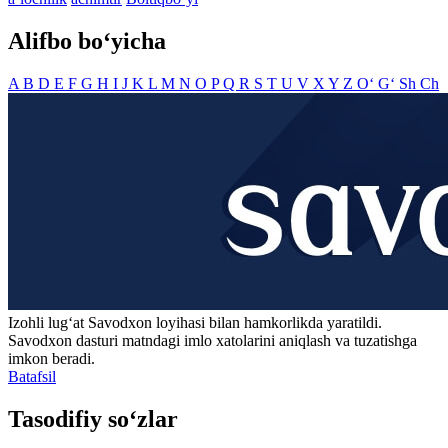
Alifbo bo‘yicha
A
B
D
E
F
G
H
I
J
K
L
M
N
O
P
Q
R
S
T
U
V
X
Y
Z
O‘
G‘
Sh
Ch
Izohli lugʻat
Savodxon
loyihasi bilan hamkorlikda yaratildi.
Savodxon dasturi matndagi imlo xatolarini aniqlash va tuzatishga
imkon beradi.
Batafsil
Tasodifiy so‘zlar