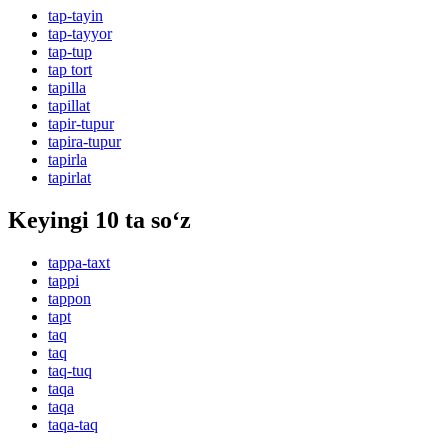
tap-tayin
tap-tayyor
tap-tup
tap tort
tapilla
tapillat
tapir-tupur
tapira-tupur
tapirla
tapirlat
Keyingi 10 ta so‘z
tappa-taxt
tappi
tappon
tapt
taq
taq
taq-tuq
taqa
taqa
taqa-taq