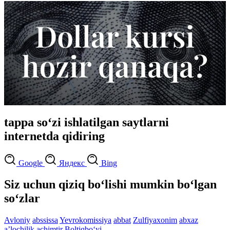
tappa so‘zi ishlatilgan saytlarni
internetda qidiring
Google
Яндекс
Bing
Siz uchun qiziq bo‘lishi mumkin bo‘lgan
so‘zlar
Avloniy
abssissa
Yevrokomissiya
abbat
Zulfiyaxonim
abxaz
aʼlochilik
achimtir
Boltiqbo‘yi