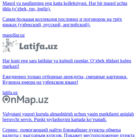
Maqol va naqllarning eng katta kolleksiyasi. Har bir maqol uchta
tilda (o‘zbek, rus, ingliz).
Самая большая коллекция пословиц и поговорок на трёх
языках (узбекский, русский, английский).
maqollar.uz
Har kuni eng sara latifalar va kulguli rasmlar. O‘zbek tilidagi kulgu
markazi!
Ежедневно только отборные анекдоты, смешные картинки.
Кузница юмора на узбекском языке!
latifa.uz
Valyutani yuqori kursda almashtirish uchun yaqin punktlarni aniqlab
beruvchi servis. Punkt joylashuvini kartada ko‘rsatadi.
Сервис, помогающий найти ближайшие пункты обмена
валюты с выгодным курсом. Покажет местоположение пункта