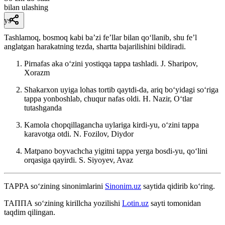
bilan ulashing
ys
Tashlamoq, bosmoq kabi baʼzi feʼllar bilan qoʻllanib, shu feʼl
anglatgan harakatning tezda, shartta bajarilishini bildiradi.
Pirnafas aka oʻzini yostiqqa tappa tashladi.
J. Sharipov,
Xorazm
Shakarxon uyiga lohas tortib qaytdi-da, ariq boʻyidagi soʻriga
tappa yonboshlab, chuqur nafas oldi.
H. Nazir, Oʻtlar
tutashganda
Kamola chopqillagancha uylariga kirdi-yu, oʻzini tappa
karavotga otdi.
N. Fozilov, Diydor
Matpano boyvachcha yigitni tappa yerga bosdi-yu, qoʻlini
orqasiga qayirdi.
S. Siyoyev, Avaz
TAPPA
so‘zining sinonimlarini
Sinonim.uz
saytida qidirib ko‘ring.
ТАППА
so‘zining kirillcha yozilishi
Lotin.uz
sayti tomonidan
taqdim qilingan.