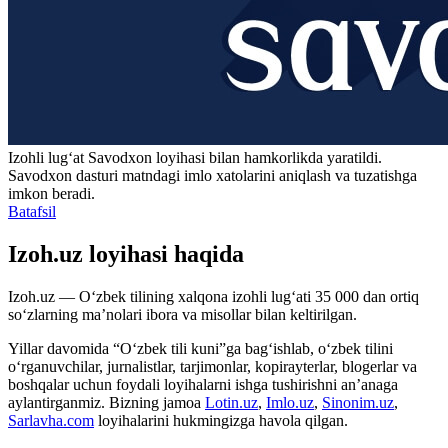
Izohli lugʻat
Savodxon
loyihasi bilan hamkorlikda yaratildi.
Savodxon dasturi matndagi imlo xatolarini aniqlash va tuzatishga
imkon beradi.
Batafsil
Izoh.uz loyihasi haqida
Izoh.uz — O‘zbek tilining xalqona izohli lug‘ati 35 000 dan ortiq
so‘zlarning ma’nolari ibora va misollar bilan keltirilgan.
Yillar davomida “O‘zbek tili kuni”ga bag‘ishlab, o‘zbek tilini
o‘rganuvchilar, jurnalistlar, tarjimonlar, kopirayterlar, blogerlar va
boshqalar uchun foydali loyihalarni ishga tushirishni an’anaga
aylantirganmiz. Bizning jamoa
Lotin.uz
,
Imlo.uz
,
Sinonim.uz
,
Sarlavha.com
loyihalarini hukmingizga havola qilgan.