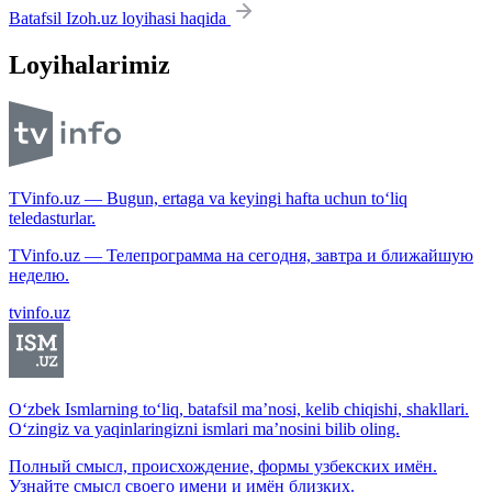
Batafsil Izoh.uz loyihasi haqida
Loyihalarimiz
TVinfo.uz — Bugun, ertaga va keyingi hafta uchun to‘liq
teledasturlar.
TVinfo.uz — Телепрограмма на сегодня, завтра и ближайшую
неделю.
tvinfo.uz
O‘zbek Ismlarning to‘liq, batafsil ma’nosi, kelib chiqishi, shakllari.
O‘zingiz va yaqinlaringizni ismlari ma’nosini bilib oling.
Полный смысл, происхождение, формы узбекских имён.
Узнайте смысл своего имени и имён близких.