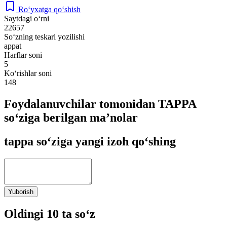
Ro‘yxatga qo‘shish
Saytdagi o‘rni
22657
So‘zning teskari yozilishi
appat
Harflar soni
5
Ko‘rishlar soni
148
Foydalanuvchilar tomonidan TAPPA
so‘ziga berilgan ma’nolar
tappa so‘ziga yangi izoh qo‘shing
Yuborish
Oldingi 10 ta so‘z