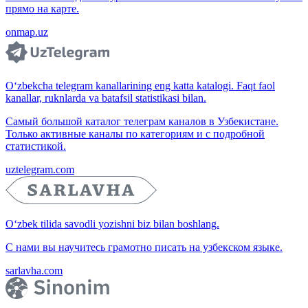
прямо на карте.
onmap.uz
O‘zbekcha telegram kanallarining eng katta katalogi. Faqt faol
kanallar, ruknlarda va batafsil statistikasi bilan.
Самый большой каталог телеграм каналов в Узбекистане.
Только активные каналы по категориям и с подробной
статистикой.
uztelegram.com
O‘zbek tilida savodli yozishni biz bilan boshlang.
С нами вы научитесь грамотно писать на узбекском языке.
sarlavha.com