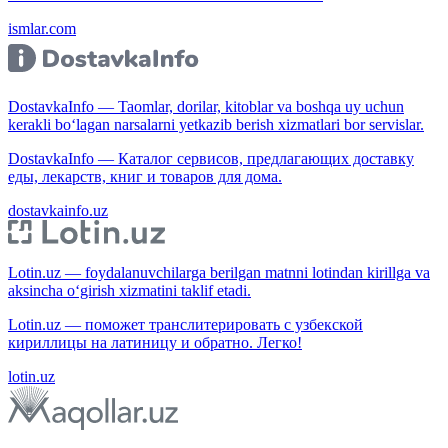
ismlar.com
DostavkaInfo — Taomlar, dorilar, kitoblar va boshqa uy uchun
kerakli bo‘lagan narsalarni yetkazib berish xizmatlari bor servislar.
DostavkaInfo — Каталог сервисов, предлагающих доставку
еды, лекарств, книг и товаров для дома.
dostavkainfo.uz
Lotin.uz — foydalanuvchilarga berilgan matnni lotindan kirillga va
aksincha o‘girish xizmatini taklif etadi.
Lotin.uz — поможет транслитерировать с узбекской
кириллицы на латиницу и обратно. Легко!
lotin.uz