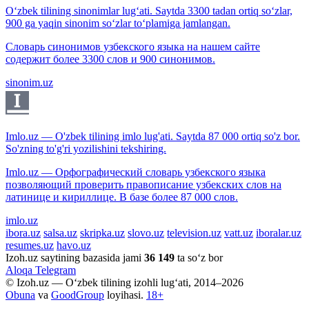
O‘zbek tilining sinonimlar lug‘ati. Saytda 3300 tadan ortiq so‘zlar,
900 ga yaqin sinonim so‘zlar to‘plamiga jamlangan.
Словарь синонимов узбекского языка на нашем сайте
содержит более 3300 слов и 900 синонимов.
sinonim.uz
Imlo.uz — O'zbek tilining imlo lug'ati. Saytda 87 000 ortiq so'z bor.
So'zning to'g'ri yozilishini tekshiring.
Imlo.uz — Орфографический словарь узбекского языка
позволяющий проверить правописание узбекских слов на
латинице и кириллице. В базе более 87 000 слов.
imlo.uz
ibora.uz
salsa.uz
skripka.uz
slovo.uz
television.uz
vatt.uz
iboralar.uz
resumes.uz
havo.uz
Izoh.uz saytining bazasida jami
36 149
ta so‘z bor
Aloqa
Telegram
© Izoh.uz — O‘zbek tilining izohli lug‘ati, 2014–2026
Obuna
va
GoodGroup
loyihasi.
18+