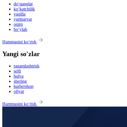
do‘qanglat
ko‘katchilik
vaqilla
yurtparvar
oqim
bo‘ylab
Hammasini ko‘rish
Yangi so'zlar
raqamlashtrish
selfi
hulva
shering
barbershop
ofiyat
Hammasini ko‘rish