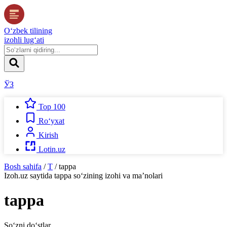
O‘zbek tilining
izohli lug‘ati
ЎЗ
Top 100
Ro‘yxat
Kirish
Lotin.uz
Bosh sahifa
/
T
/
tappa
Izoh.uz
saytida
tappa
so‘zining izohi va ma’nolari
tappa
So‘zni do‘stlar