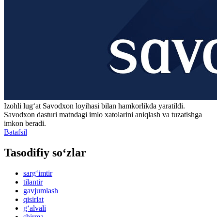
Izohli lugʻat
Savodxon
loyihasi bilan hamkorlikda yaratildi.
Savodxon dasturi matndagi imlo xatolarini aniqlash va tuzatishga
imkon beradi.
Batafsil
Tasodifiy so‘zlar
sarg‘imtir
tilantir
gavjumlash
qisirlat
g‘alvali
shirma