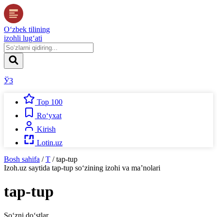
O‘zbek tilining
izohli lug‘ati
ЎЗ
Top 100
Ro‘yxat
Kirish
Lotin.uz
Bosh sahifa
/
T
/
tap-tup
Izoh.uz
saytida
tap-tup
so‘zining izohi va ma’nolari
tap-tup
So‘zni do‘stlar