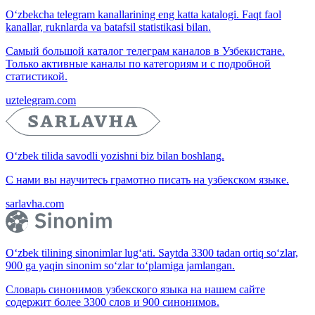
O‘zbekcha telegram kanallarining eng katta katalogi. Faqt faol
kanallar, ruknlarda va batafsil statistikasi bilan.
Самый большой каталог телеграм каналов в Узбекистане.
Только активные каналы по категориям и с подробной
статистикой.
uztelegram.com
O‘zbek tilida savodli yozishni biz bilan boshlang.
С нами вы научитесь грамотно писать на узбекском языке.
sarlavha.com
O‘zbek tilining sinonimlar lug‘ati. Saytda 3300 tadan ortiq so‘zlar,
900 ga yaqin sinonim so‘zlar to‘plamiga jamlangan.
Словарь синонимов узбекского языка на нашем сайте
содержит более 3300 слов и 900 синонимов.