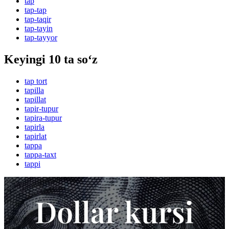
tap
tap-tap
tap-taqir
tap-tayin
tap-tayyor
Keyingi 10 ta so‘z
tap tort
tapilla
tapillat
tapir-tupur
tapira-tupur
tapirla
tapirlat
tappa
tappa-taxt
tappi