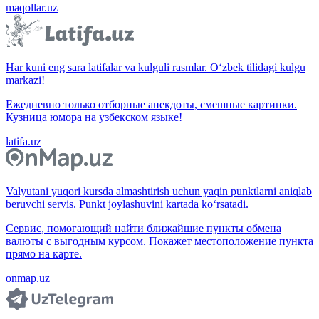
maqollar.uz
Har kuni eng sara latifalar va kulguli rasmlar. O‘zbek tilidagi kulgu
markazi!
Ежедневно только отборные анекдоты, смешные картинки.
Кузница юмора на узбекском языке!
latifa.uz
Valyutani yuqori kursda almashtirish uchun yaqin punktlarni aniqlab
beruvchi servis. Punkt joylashuvini kartada ko‘rsatadi.
Сервис, помогающий найти ближайшие пункты обмена
валюты с выгодным курсом. Покажет местоположение пункта
прямо на карте.
onmap.uz