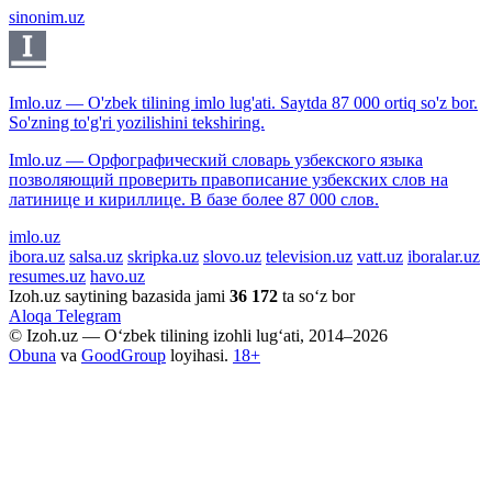
sinonim.uz
Imlo.uz — O'zbek tilining imlo lug'ati. Saytda 87 000 ortiq so'z bor.
So'zning to'g'ri yozilishini tekshiring.
Imlo.uz — Орфографический словарь узбекского языка
позволяющий проверить правописание узбекских слов на
латинице и кириллице. В базе более 87 000 слов.
imlo.uz
ibora.uz
salsa.uz
skripka.uz
slovo.uz
television.uz
vatt.uz
iboralar.uz
resumes.uz
havo.uz
Izoh.uz saytining bazasida jami
36 172
ta so‘z bor
Aloqa
Telegram
© Izoh.uz — O‘zbek tilining izohli lug‘ati, 2014–2026
Obuna
va
GoodGroup
loyihasi.
18+