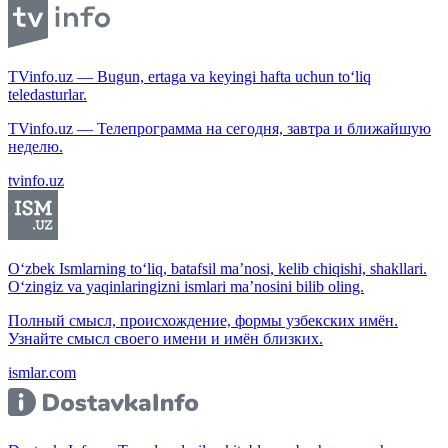
TVinfo.uz — Bugun, ertaga va keyingi hafta uchun to‘liq
teledasturlar.
TVinfo.uz — Телепрограмма на сегодня, завтра и ближайшую
неделю.
tvinfo.uz
O‘zbek Ismlarning to‘liq, batafsil ma’nosi, kelib chiqishi, shakllari.
O‘zingiz va yaqinlaringizni ismlari ma’nosini bilib oling.
Полный смысл, происхождение, формы узбекских имён.
Узнайте смысл своего имени и имён близких.
ismlar.com