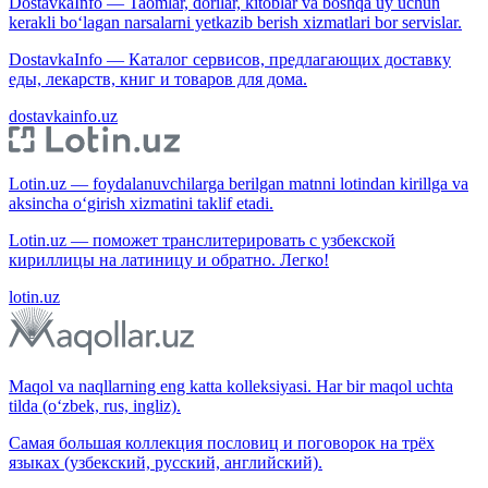
DostavkaInfo — Taomlar, dorilar, kitoblar va boshqa uy uchun
kerakli bo‘lagan narsalarni yetkazib berish xizmatlari bor servislar.
DostavkaInfo — Каталог сервисов, предлагающих доставку
еды, лекарств, книг и товаров для дома.
dostavkainfo.uz
Lotin.uz — foydalanuvchilarga berilgan matnni lotindan kirillga va
aksincha o‘girish xizmatini taklif etadi.
Lotin.uz — поможет транслитерировать с узбекской
кириллицы на латиницу и обратно. Легко!
lotin.uz
Maqol va naqllarning eng katta kolleksiyasi. Har bir maqol uchta
tilda (o‘zbek, rus, ingliz).
Самая большая коллекция пословиц и поговорок на трёх
языках (узбекский, русский, английский).