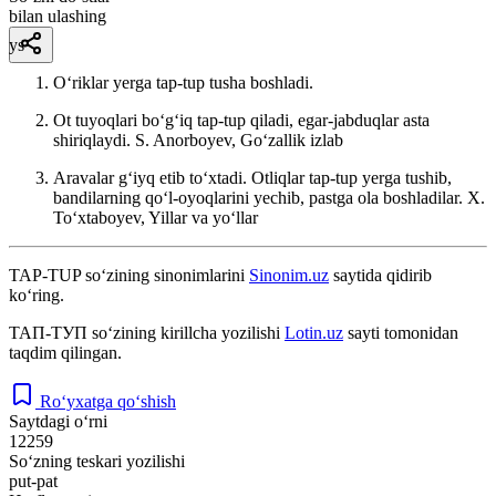
bilan ulashing
ys
Oʻriklar yerga tap-tup tusha boshladi.
Ot tuyoqlari boʻgʻiq tap-tup qiladi, egar-jabduqlar asta
shiriqlaydi.
S. Anorboyev, Goʻzallik izlab
Aravalar gʻiyq etib toʻxtadi. Otliqlar tap-tup yerga tushib,
bandilarning qoʻl-oyoqlarini yechib, pastga ola boshladilar.
X.
Toʻxtaboyev, Yillar va yoʻllar
TAP-TUP
so‘zining sinonimlarini
Sinonim.uz
saytida qidirib
ko‘ring.
ТАП-ТУП
so‘zining kirillcha yozilishi
Lotin.uz
sayti tomonidan
taqdim qilingan.
Ro‘yxatga qo‘shish
Saytdagi o‘rni
12259
So‘zning teskari yozilishi
put-pat