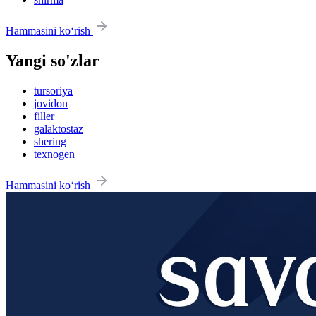
Hammasini ko‘rish
Yangi so'zlar
tursoriya
jovidon
filler
galaktostaz
shering
texnogen
Hammasini ko‘rish