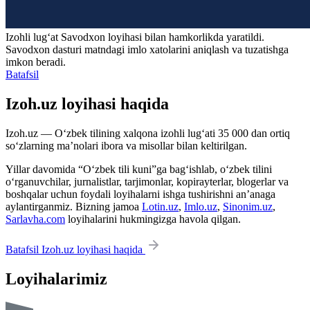
Izohli lugʻat
Savodxon
loyihasi bilan hamkorlikda yaratildi.
Savodxon dasturi matndagi imlo xatolarini aniqlash va tuzatishga
imkon beradi.
Batafsil
Izoh.uz loyihasi haqida
Izoh.uz — O‘zbek tilining xalqona izohli lug‘ati 35 000 dan ortiq
so‘zlarning ma’nolari ibora va misollar bilan keltirilgan.
Yillar davomida “O‘zbek tili kuni”ga bag‘ishlab, o‘zbek tilini
o‘rganuvchilar, jurnalistlar, tarjimonlar, kopirayterlar, blogerlar va
boshqalar uchun foydali loyihalarni ishga tushirishni an’anaga
aylantirganmiz. Bizning jamoa
Lotin.uz
,
Imlo.uz
,
Sinonim.uz
,
Sarlavha.com
loyihalarini hukmingizga havola qilgan.
Batafsil Izoh.uz loyihasi haqida
Loyihalarimiz