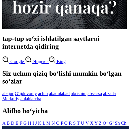
tap-tup so‘zi ishlatilgan saytlarni
internetda qidiring
Google
Яндекс
Bing
Siz uchun qiziq bo‘lishi mumkin bo‘lgan
so‘zlar
abajur
G‘ijduvoniy
achin
abadulabad
abrishim
abssissa
abzalla
Merkuriy
ablahlarcha
Alifbo bo‘yicha
A
B
D
E
F
G
H
I
J
K
L
M
N
O
P
Q
R
S
T
U
V
X
Y
Z
O‘
G‘
Sh
Ch