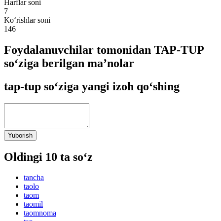
Harflar soni
7
Ko‘rishlar soni
146
Foydalanuvchilar tomonidan TAP-TUP
so‘ziga berilgan ma’nolar
tap-tup so‘ziga yangi izoh qo‘shing
Yuborish
Oldingi 10 ta so‘z
tancha
taolo
taom
taomil
taomnoma