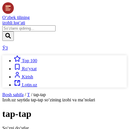
O‘zbek tilining
izohli lug‘ati
ЎЗ
Top 100
Ro‘yxat
Kirish
Lotin.uz
Bosh sahifa
/
T
/
tap-tap
Izoh.uz
saytida
tap-tap
so‘zining izohi va ma’nolari
tap-tap
So‘zni do‘stlar