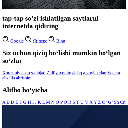
tap-tap so‘zi ishlatilgan saytlarni
internetda qidiring
Google
Яндекс
Bing
Siz uchun qiziq bo‘lishi mumkin bo‘lgan
so‘zlar
Xorazmiy
abssess
abjad
Zulfiyaxonim
abjaq
aʼzoyi badan
Venera
abzalla
abrishim
Alifbo bo‘yicha
A
B
D
E
F
G
H
I
J
K
L
M
N
O
P
Q
R
S
T
U
V
X
Y
Z
O‘
G‘
Sh
Ch