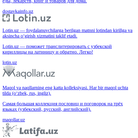
еды, лекарств, книг и товаров для дома.
dostavkainfo.uz
Lotin.uz — foydalanuvchilarga berilgan matnni lotindan kirillga va
aksincha o‘girish xizmatini taklif etadi.
Lotin.uz — поможет транслитерировать с узбекской
кириллицы на латиницу и обратно. Легко!
lotin.uz
Maqol va naqllarning eng katta kolleksiyasi. Har bir maqol uchta
tilda (o‘zbek, rus, ingliz).
Самая большая коллекция пословиц и поговорок на трёх
языках (узбекский, русский, английский).
maqollar.uz