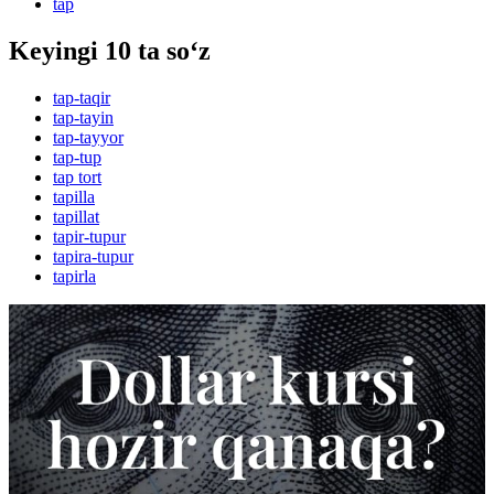
tap
Keyingi 10 ta so‘z
tap-taqir
tap-tayin
tap-tayyor
tap-tup
tap tort
tapilla
tapillat
tapir-tupur
tapira-tupur
tapirla