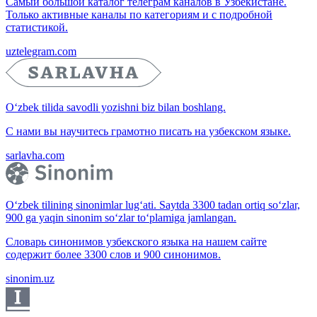
Самый большой каталог телеграм каналов в Узбекистане.
Только активные каналы по категориям и с подробной
статистикой.
uztelegram.com
O‘zbek tilida savodli yozishni biz bilan boshlang.
С нами вы научитесь грамотно писать на узбекском языке.
sarlavha.com
O‘zbek tilining sinonimlar lug‘ati. Saytda 3300 tadan ortiq so‘zlar,
900 ga yaqin sinonim so‘zlar to‘plamiga jamlangan.
Словарь синонимов узбекского языка на нашем сайте
содержит более 3300 слов и 900 синонимов.
sinonim.uz