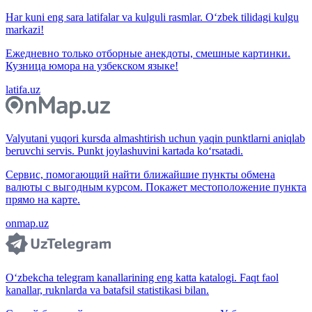
Har kuni eng sara latifalar va kulguli rasmlar. O‘zbek tilidagi kulgu
markazi!
Ежедневно только отборные анекдоты, смешные картинки.
Кузница юмора на узбекском языке!
latifa.uz
Valyutani yuqori kursda almashtirish uchun yaqin punktlarni aniqlab
beruvchi servis. Punkt joylashuvini kartada ko‘rsatadi.
Сервис, помогающий найти ближайшие пункты обмена
валюты с выгодным курсом. Покажет местоположение пункта
прямо на карте.
onmap.uz
O‘zbekcha telegram kanallarining eng katta katalogi. Faqt faol
kanallar, ruknlarda va batafsil statistikasi bilan.