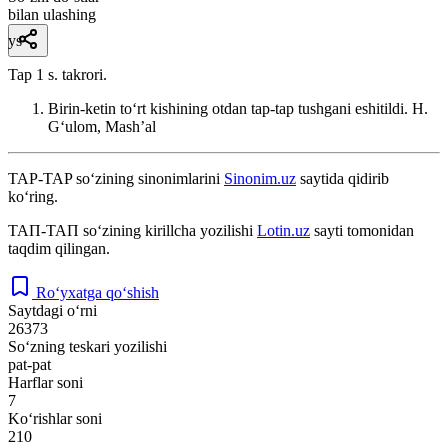
bilan ulashing
ys
Tap 1 s. takrori.
Birin-ketin toʻrt kishining otdan tap-tap tushgani eshitildi.
H.
Gʻulom, Mashʼal
TAP-TAP
so‘zining sinonimlarini
Sinonim.uz
saytida qidirib
ko‘ring.
ТАП-ТАП
so‘zining kirillcha yozilishi
Lotin.uz
sayti tomonidan
taqdim qilingan.
Ro‘yxatga qo‘shish
Saytdagi o‘rni
26373
So‘zning teskari yozilishi
pat-pat
Harflar soni
7
Ko‘rishlar soni
210