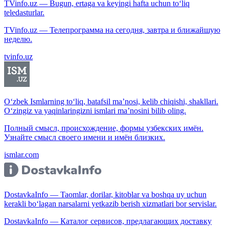
TVinfo.uz — Bugun, ertaga va keyingi hafta uchun to‘liq
teledasturlar.
TVinfo.uz — Телепрограмма на сегодня, завтра и ближайшую
неделю.
tvinfo.uz
O‘zbek Ismlarning to‘liq, batafsil ma’nosi, kelib chiqishi, shakllari.
O‘zingiz va yaqinlaringizni ismlari ma’nosini bilib oling.
Полный смысл, происхождение, формы узбекских имён.
Узнайте смысл своего имени и имён близких.
ismlar.com
DostavkaInfo — Taomlar, dorilar, kitoblar va boshqa uy uchun
kerakli bo‘lagan narsalarni yetkazib berish xizmatlari bor servislar.
DostavkaInfo — Каталог сервисов, предлагающих доставку