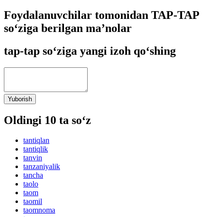
Foydalanuvchilar tomonidan TAP-TAP
so‘ziga berilgan ma’nolar
tap-tap so‘ziga yangi izoh qo‘shing
Yuborish
Oldingi 10 ta so‘z
tantiqlan
tantiqlik
tanvin
tanzaniyalik
tancha
taolo
taom
taomil
taomnoma