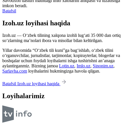
Savodxon dasturi matndagi imlo xatolarini aniqlash va tuzatishga
imkon beradi.
Batafsil
Izoh.uz loyihasi haqida
Izoh.uz — O‘zbek tilining xalqona izohli lug‘ati 35 000 dan ortiq
so‘zlarning ma’nolari ibora va misollar bilan keltirilgan.
Yillar davomida “O‘zbek tili kuni”ga bag‘ishlab, o‘zbek tilini
o‘rganuvchilar, jurnalistlar, tarjimonlar, kopirayterlar, blogerlar va
boshqalar uchun foydali loyihalarni ishga tushirishni an’anaga
aylantirganmiz. Bizning jamoa
Lotin.uz
,
Imlo.uz
,
Sinonim.uz
,
Sarlavha.com
loyihalarini hukmingizga havola qilgan.
Batafsil Izoh.uz loyihasi haqida
Loyihalarimiz