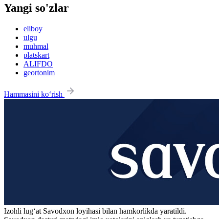
Yangi so'zlar
eliboy
ulgu
muhmal
platskart
ALIFDO
geortonim
Hammasini ko‘rish
Izohli lugʻat
Savodxon
loyihasi bilan hamkorlikda yaratildi.