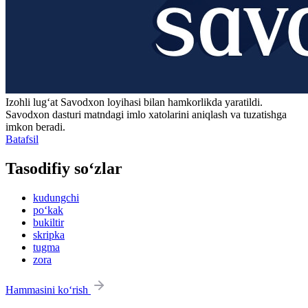
Izohli lugʻat
Savodxon
loyihasi bilan hamkorlikda yaratildi.
Savodxon dasturi matndagi imlo xatolarini aniqlash va tuzatishga
imkon beradi.
Batafsil
Tasodifiy so‘zlar
kudungchi
po‘kak
bukiltir
skripka
tugma
zora
Hammasini ko‘rish