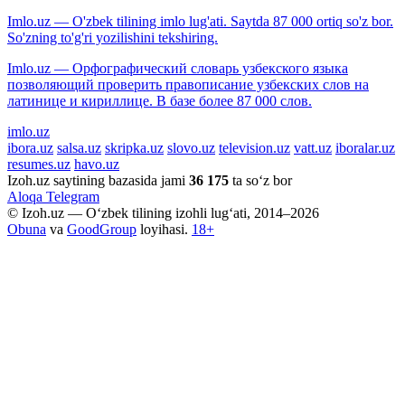
Imlo.uz — O'zbek tilining imlo lug'ati. Saytda 87 000 ortiq so'z bor.
So'zning to'g'ri yozilishini tekshiring.
Imlo.uz — Орфографический словарь узбекского языка
позволяющий проверить правописание узбекских слов на
латинице и кириллице. В базе более 87 000 слов.
imlo.uz
ibora.uz
salsa.uz
skripka.uz
slovo.uz
television.uz
vatt.uz
iboralar.uz
resumes.uz
havo.uz
Izoh.uz saytining bazasida jami
36 175
ta so‘z bor
Aloqa
Telegram
© Izoh.uz — O‘zbek tilining izohli lug‘ati, 2014–2026
Obuna
va
GoodGroup
loyihasi.
18+