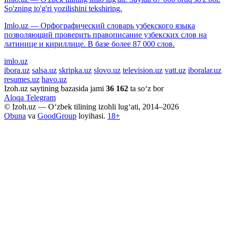
So'zning to'g'ri yozilishini tekshiring.
Imlo.uz — Орфографический словарь узбекского языка
позволяющий проверить правописание узбекских слов на
латинице и кириллице. В базе более 87 000 слов.
imlo.uz
ibora.uz
salsa.uz
skripka.uz
slovo.uz
television.uz
vatt.uz
iboralar.uz
resumes.uz
havo.uz
Izoh.uz saytining bazasida jami
36 162
ta so‘z bor
Aloqa
Telegram
© Izoh.uz — O‘zbek tilining izohli lug‘ati, 2014–2026
Obuna
va
GoodGroup
loyihasi.
18+