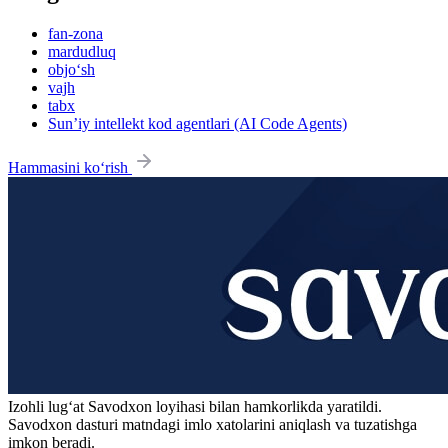
fan-zona
mardudluq
objo‘sh
vajh
tabx
Sun’iy intellekt kod agentlari (AI Code Agents)
Hammasini ko‘rish
Izohli lugʻat
Savodxon
loyihasi bilan hamkorlikda yaratildi.
Savodxon dasturi matndagi imlo xatolarini aniqlash va tuzatishga
imkon beradi.