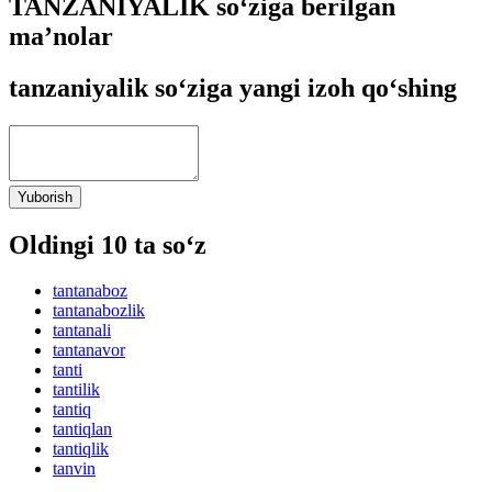
TANZANIYALIK so‘ziga berilgan
ma’nolar
tanzaniyalik so‘ziga yangi izoh qo‘shing
Yuborish
Oldingi 10 ta so‘z
tantanaboz
tantanabozlik
tantanali
tantanavor
tanti
tantilik
tantiq
tantiqlan
tantiqlik
tanvin