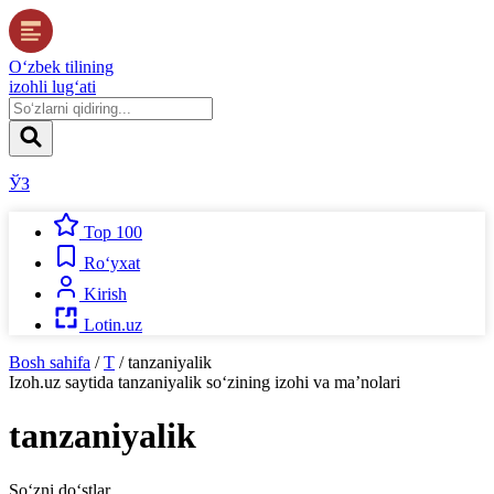
O‘zbek tilining
izohli lug‘ati
ЎЗ
Top 100
Ro‘yxat
Kirish
Lotin.uz
Bosh sahifa
/
T
/
tanzaniyalik
Izoh.uz
saytida
tanzaniyalik
so‘zining izohi va ma’nolari
tanzaniyalik
So‘zni do‘stlar