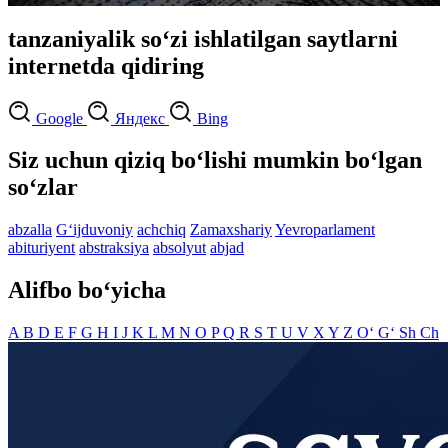
tanzaniyalik so‘zi ishlatilgan saytlarni
internetda qidiring
Google
Яндекс
Bing
Siz uchun qiziq bo‘lishi mumkin bo‘lgan
so‘zlar
abzalla
G‘ijduvoniy
achchiq
Zamaxshariy
Yevroparlament
abituriyent
abstraksiya
absolyut
abjad
Alifbo bo‘yicha
A
B
D
E
F
G
H
I
J
K
L
M
N
O
P
Q
R
S
T
U
V
X
Y
Z
O‘
G‘
Sh
Ch