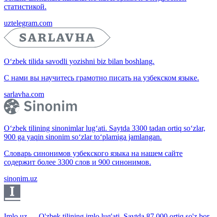
статистикой.
uztelegram.com
O‘zbek tilida savodli yozishni biz bilan boshlang.
С нами вы научитесь грамотно писать на узбекском языке.
sarlavha.com
O‘zbek tilining sinonimlar lug‘ati. Saytda 3300 tadan ortiq so‘zlar,
900 ga yaqin sinonim so‘zlar to‘plamiga jamlangan.
Словарь синонимов узбекского языка на нашем сайте
содержит более 3300 слов и 900 синонимов.
sinonim.uz
Imlo.uz — O'zbek tilining imlo lug'ati. Saytda 87 000 ortiq so'z bor.