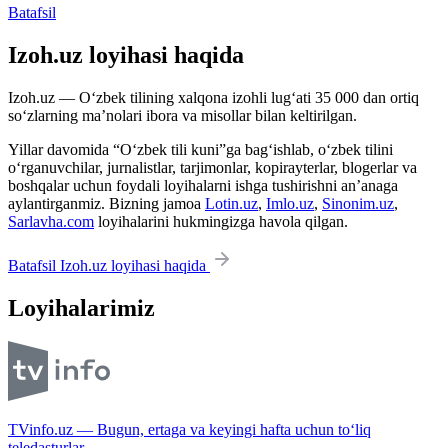
Batafsil
Izoh.uz loyihasi haqida
Izoh.uz — O‘zbek tilining xalqona izohli lug‘ati 35 000 dan ortiq
so‘zlarning ma’nolari ibora va misollar bilan keltirilgan.
Yillar davomida “O‘zbek tili kuni”ga bag‘ishlab, o‘zbek tilini
o‘rganuvchilar, jurnalistlar, tarjimonlar, kopirayterlar, blogerlar va
boshqalar uchun foydali loyihalarni ishga tushirishni an’anaga
aylantirganmiz. Bizning jamoa
Lotin.uz
,
Imlo.uz
,
Sinonim.uz
,
Sarlavha.com
loyihalarini hukmingizga havola qilgan.
Batafsil Izoh.uz loyihasi haqida
Loyihalarimiz
TVinfo.uz — Bugun, ertaga va keyingi hafta uchun to‘liq
teledasturlar.