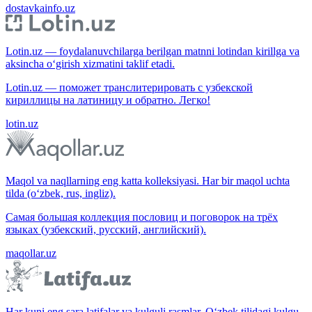
dostavkainfo.uz
Lotin.uz — foydalanuvchilarga berilgan matnni lotindan kirillga va
aksincha o‘girish xizmatini taklif etadi.
Lotin.uz — поможет транслитерировать с узбекской
кириллицы на латиницу и обратно. Легко!
lotin.uz
Maqol va naqllarning eng katta kolleksiyasi. Har bir maqol uchta
tilda (o‘zbek, rus, ingliz).
Самая большая коллекция пословиц и поговорок на трёх
языках (узбекский, русский, английский).
maqollar.uz
Har kuni eng sara latifalar va kulguli rasmlar. O‘zbek tilidagi kulgu