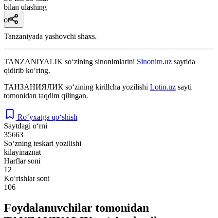
bilan ulashing
ot
Tanzaniyada yashovchi shaxs.
TANZANIYALIK
so‘zining sinonimlarini
Sinonim.uz
saytida
qidirib ko‘ring.
ТАНЗАНИЯЛИК
so‘zining kirillcha yozilishi
Lotin.uz
sayti
tomonidan taqdim qilingan.
Ro‘yxatga qo‘shish
Saytdagi o‘rni
35663
So‘zning teskari yozilishi
kilayinaznat
Harflar soni
12
Ko‘rishlar soni
106
Foydalanuvchilar tomonidan