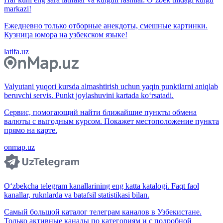
markazi!
Ежедневно только отборные анекдоты, смешные картинки.
Кузница юмора на узбекском языке!
latifa.uz
Valyutani yuqori kursda almashtirish uchun yaqin punktlarni aniqlab
beruvchi servis. Punkt joylashuvini kartada ko‘rsatadi.
Сервис, помогающий найти ближайшие пункты обмена
валюты с выгодным курсом. Покажет местоположение пункта
прямо на карте.
onmap.uz
O‘zbekcha telegram kanallarining eng katta katalogi. Faqt faol
kanallar, ruknlarda va batafsil statistikasi bilan.
Самый большой каталог телеграм каналов в Узбекистане.
Только активные каналы по категориям и с подробной