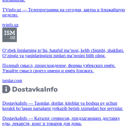
TVinfo.uz — Телепрограмма на сегодня, завтра и ближайшую
неделю.
tvinfo.uz
O‘zbek Ismlarning to‘liq, batafsil ma’nosi, kelib chiqishi, shakllari.
O‘zingiz va yaqinlaringizni ismlari ma’nosini bilib oling.
Полный смысл, происхождение, формы узбекских имён.
Узнайте смысл своего имени и имён близких.
ismlar.com
DostavkaInfo — Taomlar, dorilar, kitoblar va boshqa uy uchun
kerakli bo‘lagan narsalarni yetkazib berish xizmatlari bor servislar.
DostavkaInfo — Каталог сервисов, предлагающих доставку
еды, лекарств, книг и товаров для дома.