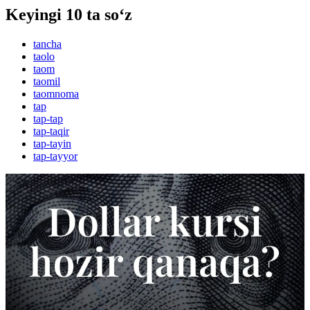
Keyingi 10 ta so‘z
tancha
taolo
taom
taomil
taomnoma
tap
tap-tap
tap-taqir
tap-tayin
tap-tayyor