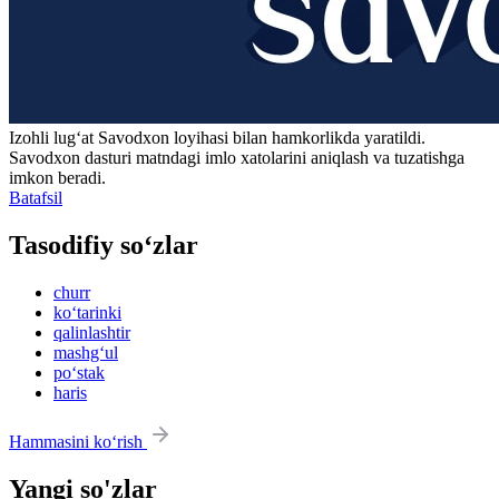
Izohli lugʻat
Savodxon
loyihasi bilan hamkorlikda yaratildi.
Savodxon dasturi matndagi imlo xatolarini aniqlash va tuzatishga
imkon beradi.
Batafsil
Tasodifiy so‘zlar
churr
ko‘tarinki
qalinlashtir
mashg‘ul
po‘stak
haris
Hammasini ko‘rish
Yangi so'zlar