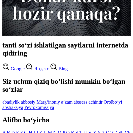
tanti so‘zi ishlatilgan saytlarni internetda
qidiring
Google
Яндекс
Bing
Siz uchun qiziq bo‘lishi mumkin bo‘lgan
so‘zlar
abadiylik
abbosiy
Marg‘inoniy
aʼzam
abssess
achintir
Orolbo‘yi
abstraksiya
Yevrokomissiya
Alifbo bo‘yicha
A
B
D
E
F
G
H
I
J
K
L
M
N
O
P
Q
R
S
T
U
V
X
Y
Z
O‘
G‘
Sh
Ch