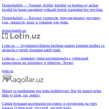
DostavkaInfo — Taomlar, dorilar, kitoblar va boshqa uy uchun
kerakli bo‘lagan narsalarni yetkazib berish xizmatlari bor servislar.
DostavkaInfo — Каталог сервисов, предлагающих доставку
еды, лекарств, книг и товаров для дома.
dostavkainfo.uz
Lotin.uz — foydalanuvchilarga berilgan matnni lotindan kirillga va
aksincha o‘girish xizmatini taklif etadi.
Lotin.uz — поможет транслитерировать с узбекской
кириллицы на латиницу и обратно. Легко!
lotin.uz
Maqol va naqllarning eng katta kolleksiyasi. Har bir maqol uchta
tilda (o‘zbek, rus, ingliz).
Самая большая коллекция пословиц и поговорок на трёх
языках (узбекский, русский, английский).