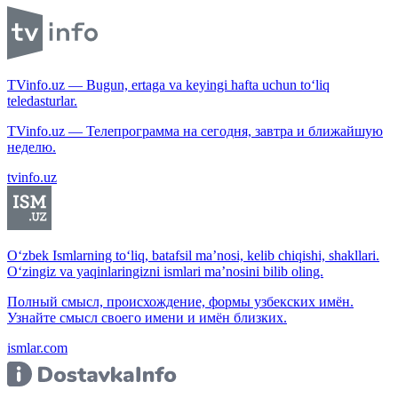
TVinfo.uz — Bugun, ertaga va keyingi hafta uchun to‘liq
teledasturlar.
TVinfo.uz — Телепрограмма на сегодня, завтра и ближайшую
неделю.
tvinfo.uz
O‘zbek Ismlarning to‘liq, batafsil ma’nosi, kelib chiqishi, shakllari.
O‘zingiz va yaqinlaringizni ismlari ma’nosini bilib oling.
Полный смысл, происхождение, формы узбекских имён.
Узнайте смысл своего имени и имён близких.
ismlar.com