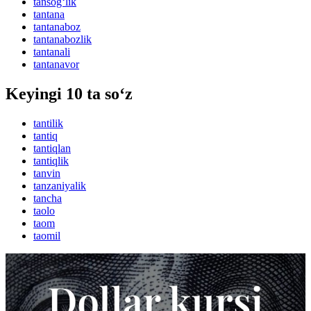
tansog‘lik
tantana
tantanaboz
tantanabozlik
tantanali
tantanavor
Keyingi 10 ta so‘z
tantilik
tantiq
tantiqlan
tantiqlik
tanvin
tanzaniyalik
tancha
taolo
taom
taomil