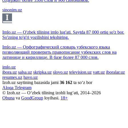
содержит более 3300 слов и 900 синонимов.
sinonim.uz
Imlo.uz — O'zbek tilining imlo lug'ati. Saytda 87 000 ortiq so'z bor.
So'zning to'g'ri yozilishini tekshiring.
Imlo.uz — Орфографический словарь узбекского языка
позволяющий проверить правописание узбекских слов на
латинице и кириллице. В базе более 87 000 слов.
imlo.uz
ibora.uz
salsa.uz
skripka.uz
slovo.uz
television.uz
vatt.uz
iboralar.uz
resumes.uz
havo.uz
Izoh.uz saytining bazasida jami
36 162
ta so‘z bor
Aloqa
Telegram
© Izoh.uz — O‘zbek tilining izohli lug‘ati, 2014–2026
Obuna
va
GoodGroup
loyihasi.
18+