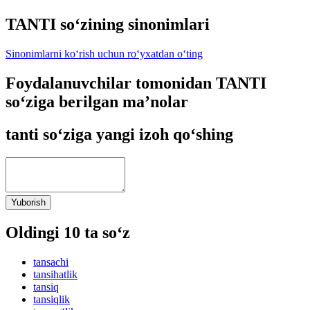
TANTI so‘zining sinonimlari
Sinonimlarni ko‘rish uchun ro‘yxatdan o‘ting
Foydalanuvchilar tomonidan TANTI
so‘ziga berilgan ma’nolar
tanti so‘ziga yangi izoh qo‘shing
Yuborish
Oldingi 10 ta so‘z
tansachi
tansihatlik
tansiq
tansiqlik