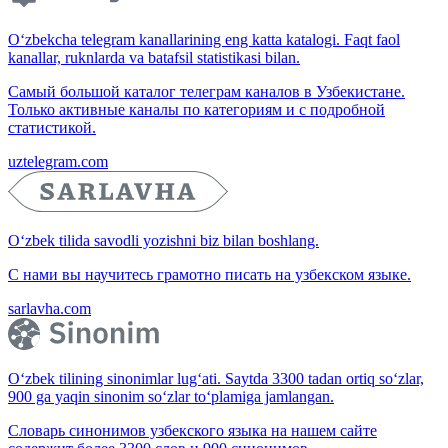
O‘zbekcha telegram kanallarining eng katta katalogi. Faqt faol
kanallar, ruknlarda va batafsil statistikasi bilan.
Самый большой каталог телеграм каналов в Узбекистане.
Только активные каналы по категориям и с подробной
статистикой.
uztelegram.com
O‘zbek tilida savodli yozishni biz bilan boshlang.
С нами вы научитесь грамотно писать на узбекском языке.
sarlavha.com
O‘zbek tilining sinonimlar lug‘ati. Saytda 3300 tadan ortiq so‘zlar,
900 ga yaqin sinonim so‘zlar to‘plamiga jamlangan.
Словарь синонимов узбекского языка на нашем сайте