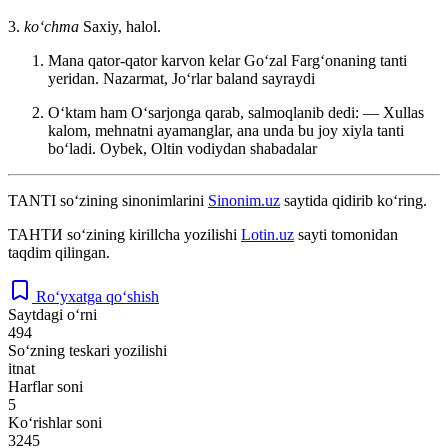
3.
koʻchma
Saxiy, halol.
Mana qator-qator karvon kelar Goʻzal Fargʻonaning tanti
yeridan.
Nazarmat, Joʻrlar baland sayraydi
Oʻktam ham Oʻsarjonga qarab, salmoqlanib dedi: — Xullas
kalom, mehnatni ayamanglar, ana unda bu joy xiyla tanti
boʻladi.
Oybek, Oltin vodiydan shabadalar
TANTI
so‘zining sinonimlarini
Sinonim.uz
saytida qidirib ko‘ring.
ТАНТИ
so‘zining kirillcha yozilishi
Lotin.uz
sayti tomonidan
taqdim qilingan.
Ro‘yxatga qo‘shish
Saytdagi o‘rni
494
So‘zning teskari yozilishi
itnat
Harflar soni
5
Ko‘rishlar soni
3245