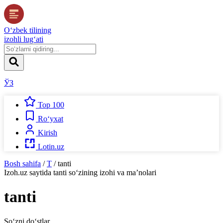
O‘zbek tilining
izohli lug‘ati
ЎЗ
Top 100
Ro‘yxat
Kirish
Lotin.uz
Bosh sahifa
/
T
/
tanti
Izoh.uz
saytida
tanti
so‘zining izohi va ma’nolari
tanti
So‘zni do‘stlar