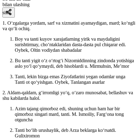
bilan ulashing
sifat
1. Oʻzgalarga yordam, sarf va xizmatini ayamaydigan, mard; koʻngli
va qoʻli ochiq.
Boy va tanti kuyov xarajatlarning yirik va maydaligini
surishtirmay, choʻntaklaridan dasta-dasta pul chiqarar edi.
Oybek, Oltin vodiydan shabadalar
Bu tanti yigit oʻz oʻrtogʻi Nizomiddinning zindonda yotishiga
aslo yoʻl qoʻymaydi, deb hisoblardi u.
Mirmuhsin, Meʼmor
Tanti, lekin bizga emas Ziyofatlarini yegan odamlar unga
Tanti ot qoʻyishgan.
Oybek, Tanlangan asarlar
2. Aldam-qaldam, gʻirromligi yoʻq, oʻzaro munosabat, bellashuv va
shu kabilarda halol.
Azim tajang qimorboz edi, shuning uchun ham har bir
qimorboz singari mard, tanti.
M. Ismoiliy, Fargʻona tong
otguncha
Tanti boʻlib urushaylik, deb Arza beklarga koʻrsatdi.
Gulixiromon