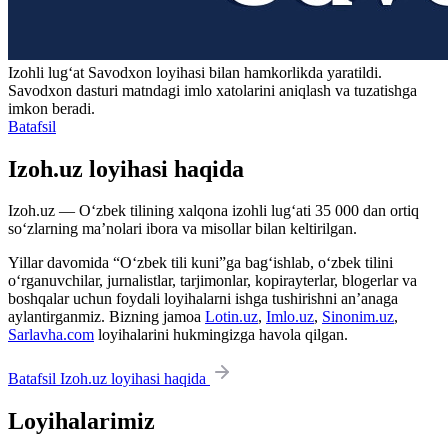
Izohli lugʻat
Savodxon
loyihasi bilan hamkorlikda yaratildi.
Savodxon dasturi matndagi imlo xatolarini aniqlash va tuzatishga
imkon beradi.
Batafsil
Izoh.uz loyihasi haqida
Izoh.uz — O‘zbek tilining xalqona izohli lug‘ati 35 000 dan ortiq
so‘zlarning ma’nolari ibora va misollar bilan keltirilgan.
Yillar davomida “O‘zbek tili kuni”ga bag‘ishlab, o‘zbek tilini
o‘rganuvchilar, jurnalistlar, tarjimonlar, kopirayterlar, blogerlar va
boshqalar uchun foydali loyihalarni ishga tushirishni an’anaga
aylantirganmiz. Bizning jamoa
Lotin.uz
,
Imlo.uz
,
Sinonim.uz
,
Sarlavha.com
loyihalarini hukmingizga havola qilgan.
Batafsil Izoh.uz loyihasi haqida
Loyihalarimiz