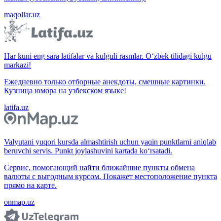
maqollar.uz
Har kuni eng sara latifalar va kulguli rasmlar. O‘zbek tilidagi kulgu
markazi!
Ежедневно только отборные анекдоты, смешные картинки.
Кузница юмора на узбекском языке!
latifa.uz
Valyutani yuqori kursda almashtirish uchun yaqin punktlarni aniqlab
beruvchi servis. Punkt joylashuvini kartada ko‘rsatadi.
Сервис, помогающий найти ближайшие пункты обмена
валюты с выгодным курсом. Покажет местоположение пункта
прямо на карте.
onmap.uz