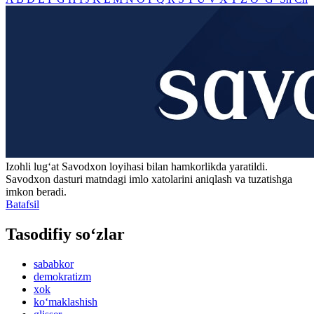
Izohli lugʻat
Savodxon
loyihasi bilan hamkorlikda yaratildi.
Savodxon dasturi matndagi imlo xatolarini aniqlash va tuzatishga
imkon beradi.
Batafsil
Tasodifiy so‘zlar
sababkor
demokratizm
xok
ko‘maklashish