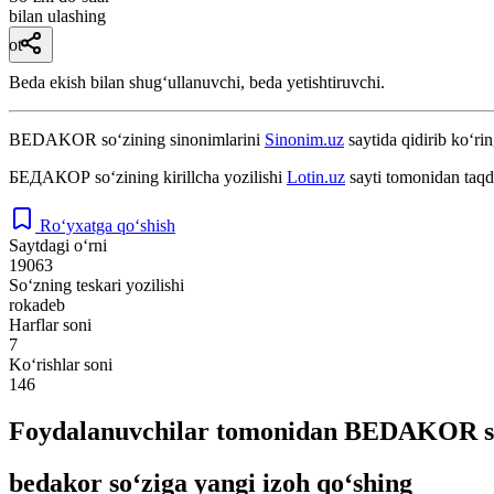
bilan ulashing
ot
Beda ekish bilan shugʻullanuvchi, beda yetishtiruvchi.
BEDAKOR
so‘zining sinonimlarini
Sinonim.uz
saytida qidirib ko‘rin
БЕДАКОР
so‘zining kirillcha yozilishi
Lotin.uz
sayti tomonidan taqd
Ro‘yxatga qo‘shish
Saytdagi o‘rni
19063
So‘zning teskari yozilishi
rokadeb
Harflar soni
7
Ko‘rishlar soni
146
Foydalanuvchilar tomonidan BEDAKOR so
bedakor so‘ziga yangi izoh qo‘shing