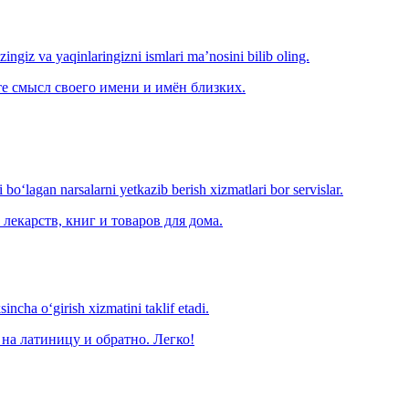
‘zingiz va yaqinlaringizni ismlari ma’nosini bilib oling.
е смысл своего имени и имён близких.
o‘lagan narsalarni yetkazib berish xizmatlari bor servislar.
лекарств, книг и товаров для дома.
ncha o‘girish xizmatini taklif etadi.
на латиницу и обратно. Легко!