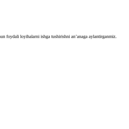
chun foydali loyihalarni ishga tushirishni an’anaga aylantirganmiz.