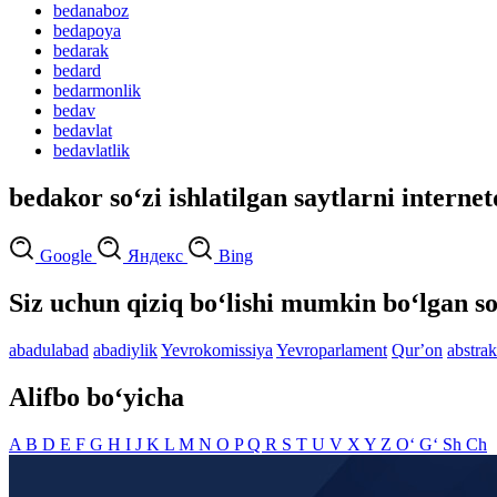
bedanaboz
bedapoya
bedarak
bedard
bedarmonlik
bedav
bedavlat
bedavlatlik
bedakor so‘zi ishlatilgan saytlarni internet
Google
Яндекс
Bing
Siz uchun qiziq bo‘lishi mumkin bo‘lgan so
abadulabad
abadiylik
Yevrokomissiya
Yevroparlament
Qurʼon
abstrak
Alifbo bo‘yicha
A
B
D
E
F
G
H
I
J
K
L
M
N
O
P
Q
R
S
T
U
V
X
Y
Z
O‘
G‘
Sh
Ch