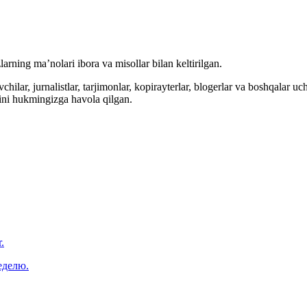
arning ma’nolari ibora va misollar bilan keltirilgan.
hilar, jurnalistlar, tarjimonlar, kopirayterlar, blogerlar va boshqalar u
ini hukmingizga havola qilgan.
.
еделю.