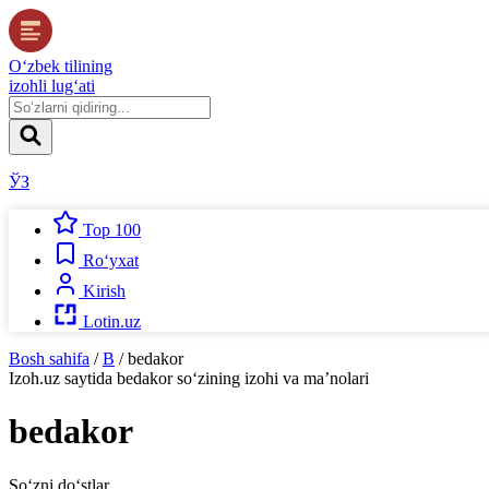
O‘zbek tilining
izohli lug‘ati
ЎЗ
Top 100
Ro‘yxat
Kirish
Lotin.uz
Bosh sahifa
/
B
/
bedakor
Izoh.uz
saytida
bedakor
so‘zining izohi va ma’nolari
bedakor
So‘zni do‘stlar