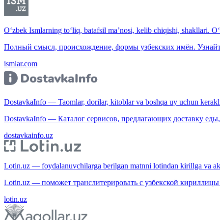
O‘zbek Ismlarning to‘liq, batafsil ma’nosi, kelib chiqishi, shakllari. O
Полный смысл, происхождение, формы узбекских имён. Узнайт
ismlar.com
DostavkaInfo — Taomlar, dorilar, kitoblar va boshqa uy uchun kerakli b
DostavkaInfo — Каталог сервисов, предлагающих доставку еды, 
dostavkainfo.uz
Lotin.uz — foydalanuvchilarga berilgan matnni lotindan kirillga va aksi
Lotin.uz — поможет транслитерировать с узбекской кириллицы 
lotin.uz