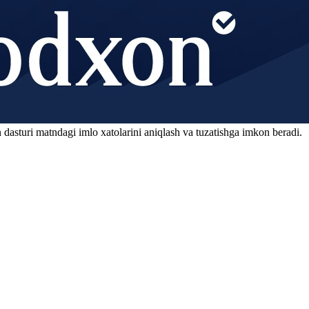
 dasturi matndagi imlo xatolarini aniqlash va tuzatishga imkon beradi.