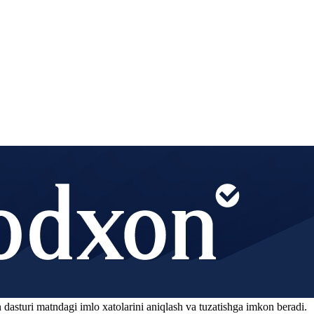
 dasturi matndagi imlo xatolarini aniqlash va tuzatishga imkon beradi.