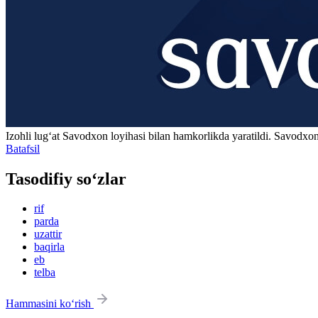
Izohli lugʻat
Savodxon
loyihasi bilan hamkorlikda yaratildi. Savodxon
Batafsil
Tasodifiy so‘zlar
rif
parda
uzattir
baqirla
eb
telba
Hammasini ko‘rish