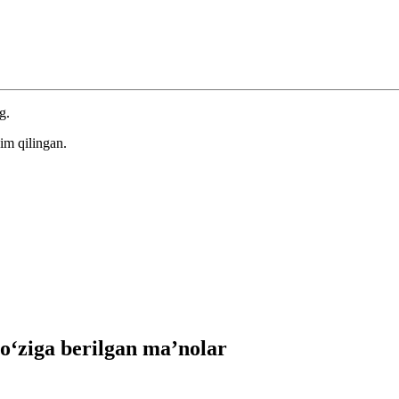
g.
im qilingan.
‘ziga berilgan ma’nolar