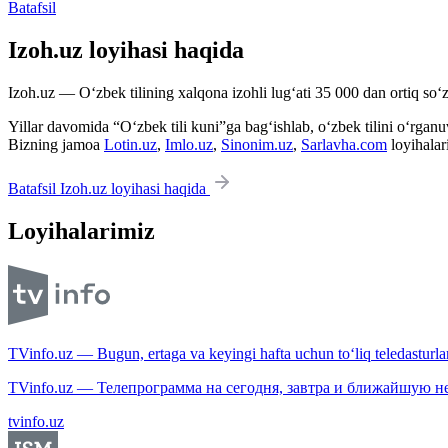
Batafsil
Izoh.uz loyihasi haqida
Izoh.uz — O‘zbek tilining xalqona izohli lug‘ati 35 000 dan ortiq so‘zl
Yillar davomida “O‘zbek tili kuni”ga bag‘ishlab, o‘zbek tilini o‘rganuvc
Bizning jamoa
Lotin.uz
,
Imlo.uz
,
Sinonim.uz
,
Sarlavha.com
loyihalar
Batafsil Izoh.uz loyihasi haqida
Loyihalarimiz
TVinfo.uz — Bugun, ertaga va keyingi hafta uchun to‘liq teledasturlar
TVinfo.uz — Телепрограмма на сегодня, завтра и ближайшую н
tvinfo.uz