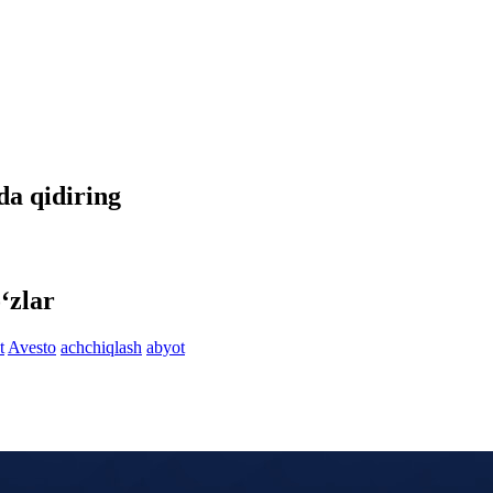
da qidiring
‘zlar
t
Avesto
achchiqlash
abyot