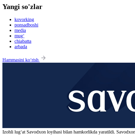
Yangi so'zlar
kovorking
ponsadboshi
media
mug‘
chiabatta
arbada
Hammasini ko‘rish
Izohli lugʻat
Savodxon
loyihasi bilan hamkorlikda yaratildi. Savodxon