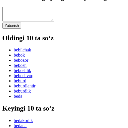
Yuborish
Oldingi 10 ta so‘z
bebilchak
bebok
bebozor
bebosh
beboshlik
beboshvoq
beburd
beburdlantir
beburdlik
beda
Keyingi 10 ta so‘z
bedakorlik
bedana