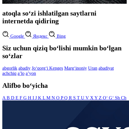
atoqla so‘zi ishlatilgan saytlarni
internetda qidiring
Google
Яндекс
Bing
Siz uchun qiziq bo‘lishi mumkin bo‘lgan
so‘zlar
abgorlik
abadiy
Jo‘qorg‘i Kenges
Marg‘inoniy
Uran
abadiyat
achchiq
aʼlo
aʼyon
Alifbo bo‘yicha
A
B
D
E
F
G
H
I
J
K
L
M
N
O
P
Q
R
S
T
U
V
X
Y
Z
O‘
G‘
Sh
Ch