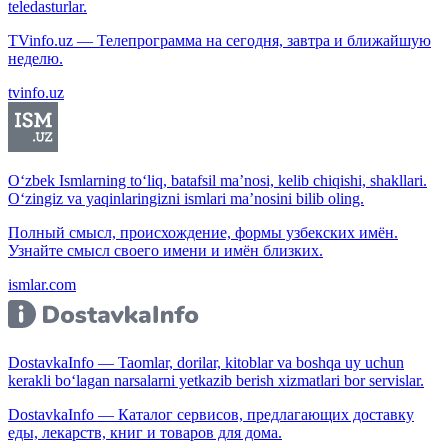
teledasturlar.
TVinfo.uz — Телепрограмма на сегодня, завтра и ближайшую
неделю.
tvinfo.uz
O‘zbek Ismlarning to‘liq, batafsil ma’nosi, kelib chiqishi, shakllari.
O‘zingiz va yaqinlaringizni ismlari ma’nosini bilib oling.
Полный смысл, происхождение, формы узбекских имён.
Узнайте смысл своего имени и имён близких.
ismlar.com
DostavkaInfo — Taomlar, dorilar, kitoblar va boshqa uy uchun
kerakli bo‘lagan narsalarni yetkazib berish xizmatlari bor servislar.
DostavkaInfo — Каталог сервисов, предлагающих доставку
еды, лекарств, книг и товаров для дома.