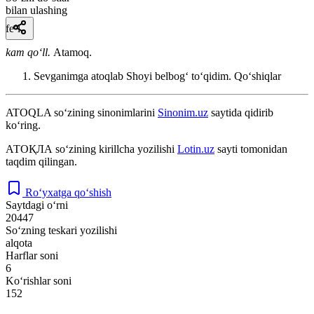
bilan ulashing
fe’l
kam qoʻll.
Atamoq.
Sevganimga atoqlab Shoyi belbogʻ toʻqidim.
Qoʻshiqlar
ATOQLA
so‘zining sinonimlarini
Sinonim.uz
saytida qidirib
ko‘ring.
АТОҚЛА
so‘zining kirillcha yozilishi
Lotin.uz
sayti tomonidan
taqdim qilingan.
Ro‘yxatga qo‘shish
Saytdagi o‘rni
20447
So‘zning teskari yozilishi
alqota
Harflar soni
6
Ko‘rishlar soni
152