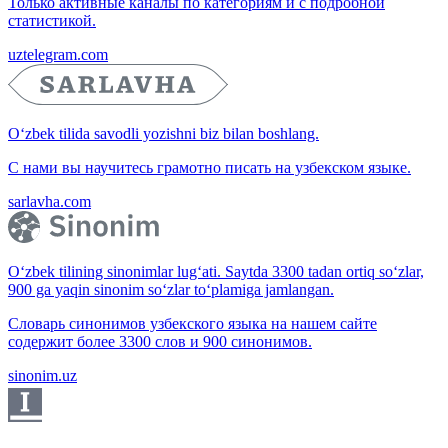
Только активные каналы по категориям и с подробной
статистикой.
uztelegram.com
O‘zbek tilida savodli yozishni biz bilan boshlang.
С нами вы научитесь грамотно писать на узбекском языке.
sarlavha.com
O‘zbek tilining sinonimlar lug‘ati. Saytda 3300 tadan ortiq so‘zlar,
900 ga yaqin sinonim so‘zlar to‘plamiga jamlangan.
Словарь синонимов узбекского языка на нашем сайте
содержит более 3300 слов и 900 синонимов.
sinonim.uz