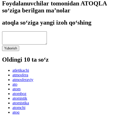
Foydalanuvchilar tomonidan ATOQLA
so‘ziga berilgan ma’nolar
atoqla so‘ziga yangi izoh qo‘shing
Yuborish
Oldingi 10 ta so‘z
atletikachi
atmosfera
atmosferaviy
ato
atom
atomboz
atomistik
atomistika
atomchi
atoq