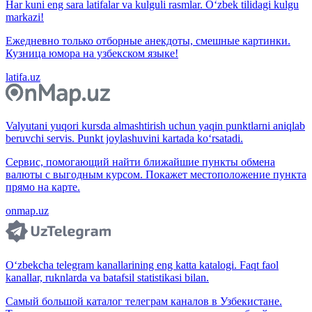
Har kuni eng sara latifalar va kulguli rasmlar. O‘zbek tilidagi kulgu
markazi!
Ежедневно только отборные анекдоты, смешные картинки.
Кузница юмора на узбекском языке!
latifa.uz
Valyutani yuqori kursda almashtirish uchun yaqin punktlarni aniqlab
beruvchi servis. Punkt joylashuvini kartada ko‘rsatadi.
Сервис, помогающий найти ближайшие пункты обмена
валюты с выгодным курсом. Покажет местоположение пункта
прямо на карте.
onmap.uz
O‘zbekcha telegram kanallarining eng katta katalogi. Faqt faol
kanallar, ruknlarda va batafsil statistikasi bilan.
Самый большой каталог телеграм каналов в Узбекистане.