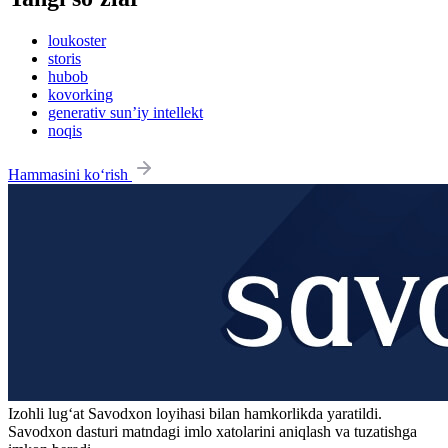
loukoster
storis
hubob
kovorking
generativ sun’iy intellekt
noqis
Hammasini ko‘rish
Izohli lugʻat
Savodxon
loyihasi bilan hamkorlikda yaratildi.
Savodxon dasturi matndagi imlo xatolarini aniqlash va tuzatishga