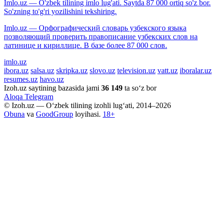
Imlo.uz — O'zbek tilining imlo lug'ati. Saytda 87 000 ortiq so'z bor.
So'zning to'g'ri yozilishini tekshiring.
Imlo.uz — Орфографический словарь узбекского языка
позволяющий проверить правописание узбекских слов на
латинице и кириллице. В базе более 87 000 слов.
imlo.uz
ibora.uz
salsa.uz
skripka.uz
slovo.uz
television.uz
vatt.uz
iboralar.uz
resumes.uz
havo.uz
Izoh.uz saytining bazasida jami
36 149
ta so‘z bor
Aloqa
Telegram
© Izoh.uz — O‘zbek tilining izohli lug‘ati, 2014–2026
Obuna
va
GoodGroup
loyihasi.
18+