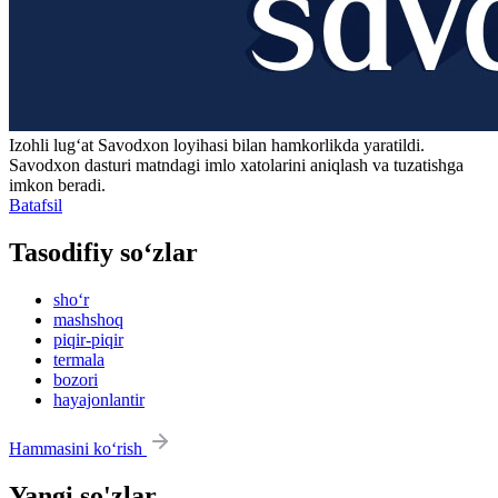
Izohli lugʻat
Savodxon
loyihasi bilan hamkorlikda yaratildi.
Savodxon dasturi matndagi imlo xatolarini aniqlash va tuzatishga
imkon beradi.
Batafsil
Tasodifiy so‘zlar
sho‘r
mashshoq
piqir-piqir
termala
bozori
hayajonlantir
Hammasini ko‘rish
Yangi so'zlar