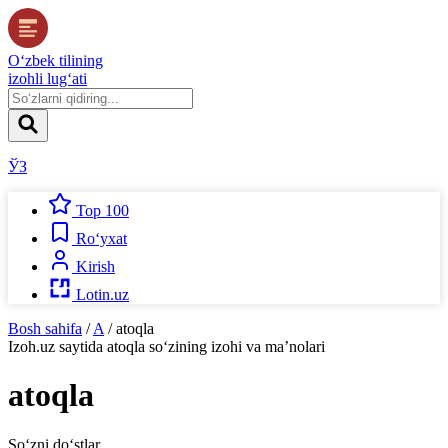
O‘zbek tilining
izohli lug‘ati
ЎЗ
Top 100
Ro‘yxat
Kirish
Lotin.uz
Bosh sahifa
/
A
/
atoqla
Izoh.uz
saytida
atoqla
so‘zining izohi va ma’nolari
atoqla
So‘zni do‘stlar