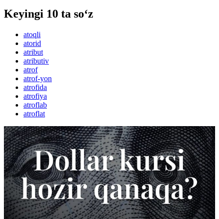
Keyingi 10 ta so‘z
atoqli
atorid
atribut
atributiv
atrof
atrof-yon
atrofida
atrofiya
atroflab
atroflat