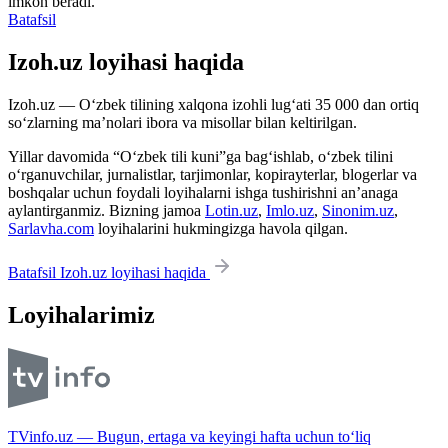
imkon beradi.
Batafsil
Izoh.uz loyihasi haqida
Izoh.uz — O‘zbek tilining xalqona izohli lug‘ati 35 000 dan ortiq
so‘zlarning ma’nolari ibora va misollar bilan keltirilgan.
Yillar davomida “O‘zbek tili kuni”ga bag‘ishlab, o‘zbek tilini
o‘rganuvchilar, jurnalistlar, tarjimonlar, kopirayterlar, blogerlar va
boshqalar uchun foydali loyihalarni ishga tushirishni an’anaga
aylantirganmiz. Bizning jamoa
Lotin.uz
,
Imlo.uz
,
Sinonim.uz
,
Sarlavha.com
loyihalarini hukmingizga havola qilgan.
Batafsil Izoh.uz loyihasi haqida
Loyihalarimiz
TVinfo.uz — Bugun, ertaga va keyingi hafta uchun to‘liq