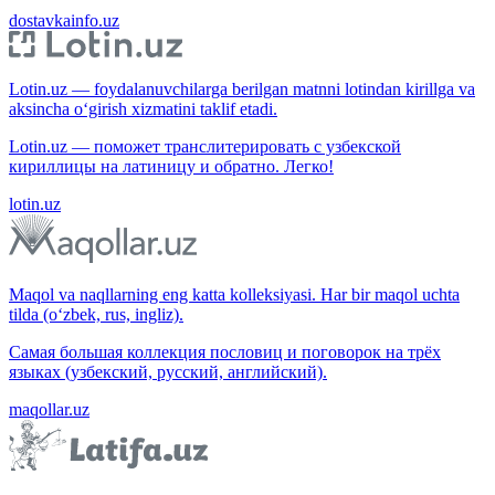
dostavkainfo.uz
Lotin.uz — foydalanuvchilarga berilgan matnni lotindan kirillga va
aksincha o‘girish xizmatini taklif etadi.
Lotin.uz — поможет транслитерировать с узбекской
кириллицы на латиницу и обратно. Легко!
lotin.uz
Maqol va naqllarning eng katta kolleksiyasi. Har bir maqol uchta
tilda (o‘zbek, rus, ingliz).
Самая большая коллекция пословиц и поговорок на трёх
языках (узбекский, русский, английский).
maqollar.uz