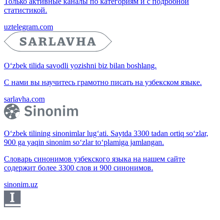
Только активные каналы по категориям и с подробной
статистикой.
uztelegram.com
O‘zbek tilida savodli yozishni biz bilan boshlang.
С нами вы научитесь грамотно писать на узбекском языке.
sarlavha.com
O‘zbek tilining sinonimlar lug‘ati. Saytda 3300 tadan ortiq so‘zlar,
900 ga yaqin sinonim so‘zlar to‘plamiga jamlangan.
Словарь синонимов узбекского языка на нашем сайте
содержит более 3300 слов и 900 синонимов.
sinonim.uz