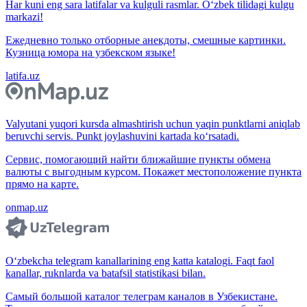
Har kuni eng sara latifalar va kulguli rasmlar. O‘zbek tilidagi kulgu
markazi!
Ежедневно только отборные анекдоты, смешные картинки.
Кузница юмора на узбекском языке!
latifa.uz
Valyutani yuqori kursda almashtirish uchun yaqin punktlarni aniqlab
beruvchi servis. Punkt joylashuvini kartada ko‘rsatadi.
Сервис, помогающий найти ближайшие пункты обмена
валюты с выгодным курсом. Покажет местоположение пункта
прямо на карте.
onmap.uz
O‘zbekcha telegram kanallarining eng katta katalogi. Faqt faol
kanallar, ruknlarda va batafsil statistikasi bilan.
Самый большой каталог телеграм каналов в Узбекистане.