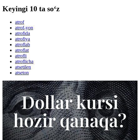
Keyingi 10 ta so‘z
atrof
atrof-yon
atrofida
atrofiya
atroflab
atroflat
atrofli
atroflicha
atsetilen
atseton