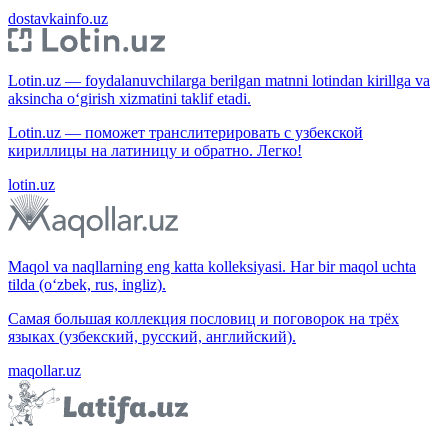
dostavkainfo.uz
Lotin.uz — foydalanuvchilarga berilgan matnni lotindan kirillga va
aksincha o‘girish xizmatini taklif etadi.
Lotin.uz — поможет транслитерировать с узбекской
кириллицы на латиницу и обратно. Легко!
lotin.uz
Maqol va naqllarning eng katta kolleksiyasi. Har bir maqol uchta
tilda (o‘zbek, rus, ingliz).
Самая большая коллекция пословиц и поговорок на трёх
языках (узбекский, русский, английский).
maqollar.uz