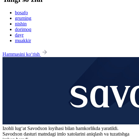
bosafo
gruming
nishin
dorimoq
dayr
muakkir
Hammasini ko‘rish
Izohli lugʻat
Savodxon
loyihasi bilan hamkorlikda yaratildi.
Savodxon dasturi matndagi imlo xatolarini aniqlash va tuzatishga