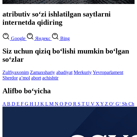
atributiv so‘zi ishlatilgan saytlarni
internetda qidiring
Google
Яндекс
Bing
Siz uchun qiziq bo‘lishi mumkin bo‘lgan
so‘zlar
Zulfiyaxonim
Zamaxshariy
abadiyat
Merkuriy
Yevroparlament
Sherdor
aʼmol
abort
achishtir
Alifbo bo‘yicha
A
B
D
E
F
G
H
I
J
K
L
M
N
O
P
Q
R
S
T
U
V
X
Y
Z
O‘
G‘
Sh
Ch