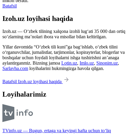
imkon beradi.
Batafsil
Izoh.uz loyihasi haqida
Izoh.uz — O‘zbek tilining xalqona izohli lug‘ati 35 000 dan ortiq
so‘zlarning ma’nolari ibora va misollar bilan keltirilgan.
Yillar davomida “O‘zbek tili kuni”ga bag‘ishlab, o‘zbek tilini
o‘rganuvchilar, jurnalistlar, tarjimonlar, kopirayterlar, blogerlar va
boshqalar uchun foydali loyihalarni ishga tushirishni an’anaga
aylantirganmiz. Bizning jamoa
Lotin.uz
,
Imlo.uz
,
Sinonim.uz
,
Sarlavha.com
loyihalarini hukmingizga havola qilgan.
Batafsil Izoh.uz loyihasi haqida
Loyihalarimiz
TVinfo.uz — Bugun, ertaga va keyingi hafta uchun to‘liq