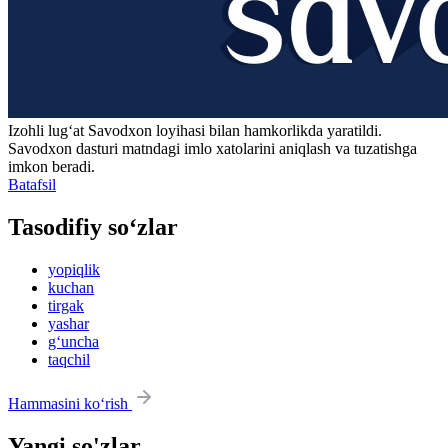
Izohli lugʻat
Savodxon
loyihasi bilan hamkorlikda yaratildi.
Savodxon dasturi matndagi imlo xatolarini aniqlash va tuzatishga
imkon beradi.
Batafsil
Tasodifiy so‘zlar
yopiqlik
kuchan
tirgak
yashar
g‘uncha
taqchil
Hammasini ko‘rish
Yangi so'zlar