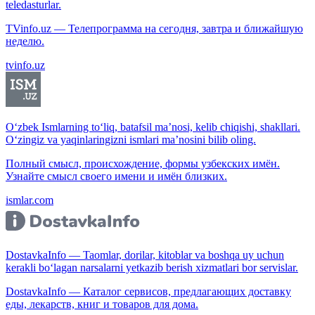
teledasturlar.
TVinfo.uz — Телепрограмма на сегодня, завтра и ближайшую
неделю.
tvinfo.uz
O‘zbek Ismlarning to‘liq, batafsil ma’nosi, kelib chiqishi, shakllari.
O‘zingiz va yaqinlaringizni ismlari ma’nosini bilib oling.
Полный смысл, происхождение, формы узбекских имён.
Узнайте смысл своего имени и имён близких.
ismlar.com
DostavkaInfo — Taomlar, dorilar, kitoblar va boshqa uy uchun
kerakli bo‘lagan narsalarni yetkazib berish xizmatlari bor servislar.
DostavkaInfo — Каталог сервисов, предлагающих доставку
еды, лекарств, книг и товаров для дома.