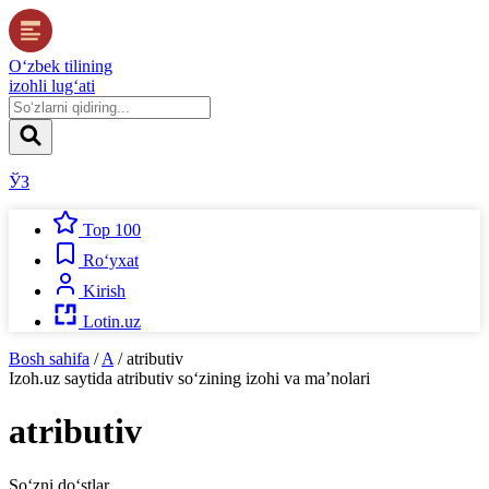
O‘zbek tilining
izohli lug‘ati
ЎЗ
Top 100
Ro‘yxat
Kirish
Lotin.uz
Bosh sahifa
/
A
/
atributiv
Izoh.uz
saytida
atributiv
so‘zining izohi va ma’nolari
atributiv
So‘zni do‘stlar