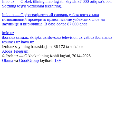
Imlo.uz — O'zbek tilining imlo lug'ati. Saytda 87 000 ortiq so'z bor.
So'zning to'g'ri yozilishini tekshiring.
Imlo.uz — Орфографический словарь узбекского языка
позволяющий проверить правописание узбекских слов на
латинице и кириллице. В базе более 87 000 слов.
imlo.uz
ibora.uz
salsa.uz
skripka.uz
slovo.uz
television.uz
vatt.uz
iboralar.uz
resumes.uz
havo.uz
Izoh.uz saytining bazasida jami
36 172
ta so‘z bor
Aloqa
Telegram
© Izoh.uz — O‘zbek tilining izohli lug‘ati, 2014–2026
Obuna
va
GoodGroup
loyihasi.
18+