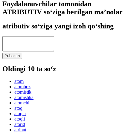
Foydalanuvchilar tomonidan
ATRIBUTIV so‘ziga berilgan ma’nolar
atributiv so‘ziga yangi izoh qo‘shing
Yuborish
Oldingi 10 ta so‘z
atom
atomboz
atomistik
atomistika
atomchi
atoq
atoqla
atoqli
atorid
atribut