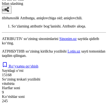
bilan ulashing
sifat
tilshunoslik
Atributga, aniqlovchiga oid; aniqlovchili.
Soʻzlarning atributiv bogʻlanishi. Atributiv aloqa.
ATRIBUTIV
so‘zining sinonimlarini
Sinonim.uz
saytida qidirib
ko‘ring.
АТРИБУТИВ
so‘zining kirillcha yozilishi
Lotin.uz
sayti tomonidan
taqdim qilingan.
Ro‘yxatga qo‘shish
Saytdagi o‘rni
15168
So‘zning teskari yozilishi
vitubirta
Harflar soni
9
Ko‘rishlar soni
245