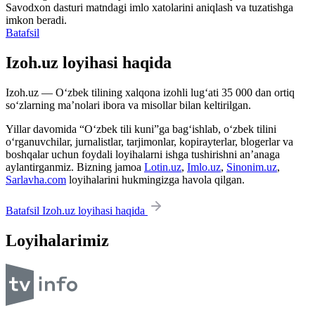
Savodxon dasturi matndagi imlo xatolarini aniqlash va tuzatishga
imkon beradi.
Batafsil
Izoh.uz loyihasi haqida
Izoh.uz — O‘zbek tilining xalqona izohli lug‘ati 35 000 dan ortiq
so‘zlarning ma’nolari ibora va misollar bilan keltirilgan.
Yillar davomida “O‘zbek tili kuni”ga bag‘ishlab, o‘zbek tilini
o‘rganuvchilar, jurnalistlar, tarjimonlar, kopirayterlar, blogerlar va
boshqalar uchun foydali loyihalarni ishga tushirishni an’anaga
aylantirganmiz. Bizning jamoa
Lotin.uz
,
Imlo.uz
,
Sinonim.uz
,
Sarlavha.com
loyihalarini hukmingizga havola qilgan.
Batafsil Izoh.uz loyihasi haqida
Loyihalarimiz