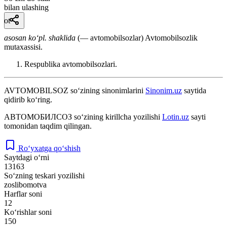
bilan ulashing
ot
asosan koʻpl. shaklida
(— avtomobilsozlar) Avtomobilsozlik
mutaxassisi.
Respublika avtomobilsozlari.
AVTOMOBILSOZ
so‘zining sinonimlarini
Sinonim.uz
saytida
qidirib ko‘ring.
АВТОМОБИЛСОЗ
so‘zining kirillcha yozilishi
Lotin.uz
sayti
tomonidan taqdim qilingan.
Ro‘yxatga qo‘shish
Saytdagi o‘rni
13163
So‘zning teskari yozilishi
zoslibomotva
Harflar soni
12
Ko‘rishlar soni
150