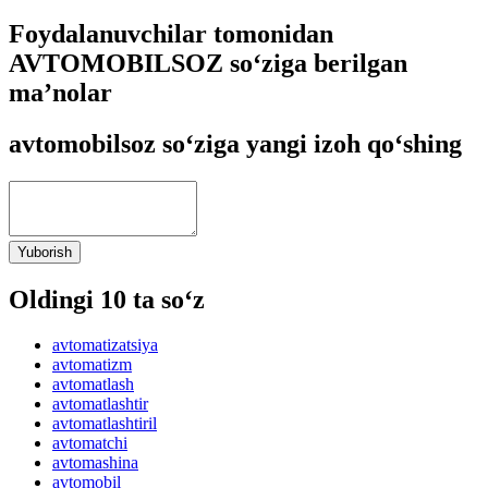
Foydalanuvchilar tomonidan
AVTOMOBILSOZ so‘ziga berilgan
ma’nolar
avtomobilsoz so‘ziga yangi izoh qo‘shing
Yuborish
Oldingi 10 ta so‘z
avtomatizatsiya
avtomatizm
avtomatlash
avtomatlashtir
avtomatlashtiril
avtomatchi
avtomashina
avtomobil