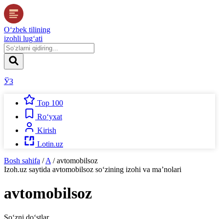
O‘zbek tilining
izohli lug‘ati
ЎЗ
Top 100
Ro‘yxat
Kirish
Lotin.uz
Bosh sahifa
/
A
/
avtomobilsoz
Izoh.uz
saytida
avtomobilsoz
so‘zining izohi va ma’nolari
avtomobilsoz
So‘zni do‘stlar