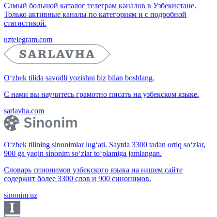
Самый большой каталог телеграм каналов в Узбекистане.
Только активные каналы по категориям и с подробной
статистикой.
uztelegram.com
O‘zbek tilida savodli yozishni biz bilan boshlang.
С нами вы научитесь грамотно писать на узбекском языке.
sarlavha.com
O‘zbek tilining sinonimlar lug‘ati. Saytda 3300 tadan ortiq so‘zlar,
900 ga yaqin sinonim so‘zlar to‘plamiga jamlangan.
Словарь синонимов узбекского языка на нашем сайте
содержит более 3300 слов и 900 синонимов.
sinonim.uz