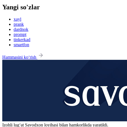
Yangi so'zlar
xayl
prank
dardnok
prompt
tinkerkad
smartfon
Hammasini ko‘rish
Izohli lugʻat
Savodxon
loyihasi bilan hamkorlikda yaratildi.