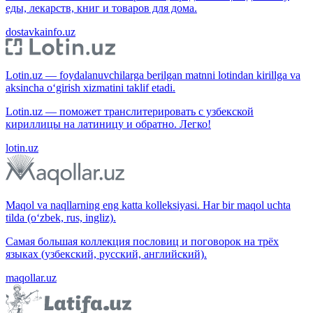
еды, лекарств, книг и товаров для дома.
dostavkainfo.uz
Lotin.uz — foydalanuvchilarga berilgan matnni lotindan kirillga va
aksincha o‘girish xizmatini taklif etadi.
Lotin.uz — поможет транслитерировать с узбекской
кириллицы на латиницу и обратно. Легко!
lotin.uz
Maqol va naqllarning eng katta kolleksiyasi. Har bir maqol uchta
tilda (o‘zbek, rus, ingliz).
Самая большая коллекция пословиц и поговорок на трёх
языках (узбекский, русский, английский).
maqollar.uz