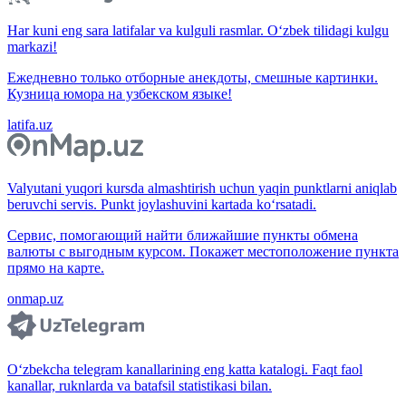
Har kuni eng sara latifalar va kulguli rasmlar. O‘zbek tilidagi kulgu
markazi!
Ежедневно только отборные анекдоты, смешные картинки.
Кузница юмора на узбекском языке!
latifa.uz
Valyutani yuqori kursda almashtirish uchun yaqin punktlarni aniqlab
beruvchi servis. Punkt joylashuvini kartada ko‘rsatadi.
Сервис, помогающий найти ближайшие пункты обмена
валюты с выгодным курсом. Покажет местоположение пункта
прямо на карте.
onmap.uz
O‘zbekcha telegram kanallarining eng katta katalogi. Faqt faol
kanallar, ruknlarda va batafsil statistikasi bilan.