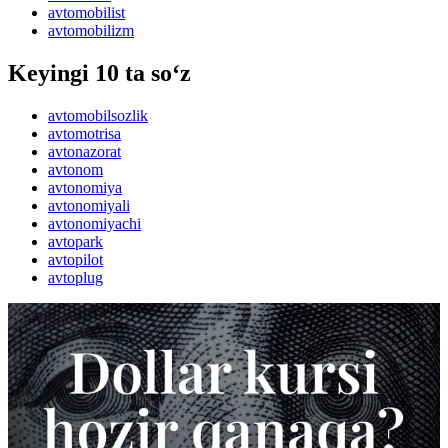
avtomobilist
avtomobilizm
Keyingi 10 ta so‘z
avtomobilsozlik
avtomotrisa
avtonazorat
avtonom
avtonomiya
avtonomiyali
avtonomiyachi
avtopark
avtopilot
avtoplug