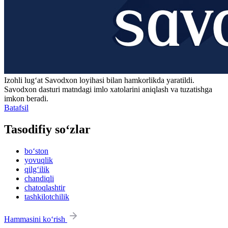
Izohli lugʻat
Savodxon
loyihasi bilan hamkorlikda yaratildi.
Savodxon dasturi matndagi imlo xatolarini aniqlash va tuzatishga
imkon beradi.
Batafsil
Tasodifiy so‘zlar
bo‘ston
yovuqlik
qilg‘ilik
chandiqli
chatoqlashtir
tashkilotchilik
Hammasini ko‘rish