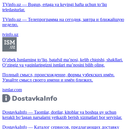
TVinfo.uz — Bugun, ertaga va keyingi hafta uchun to‘liq
teledasturlar.
TVinfo.uz — Телепрограмма на сегодня, завтра и ближайшую
неделю.
tvinfo.uz
O‘zbek Ismlarning to‘liq, batafsil ma’nosi, kelib chiqishi, shakllari.
O‘zingiz va yaqinlaringizni ismlari ma’nosini bilib oling.
Полный смысл, происхождение, формы узбекских имён.
Узнайте смысл своего имени и имён близких.
ismlar.com
DostavkaInfo — Taomlar, dorilar, kitoblar va boshqa uy uchun
kerakli bo‘lagan narsalarni yetkazib berish xizmatlari bor servislar.
DostavkaInfo — Каталог сервисов, предлагающих доставку