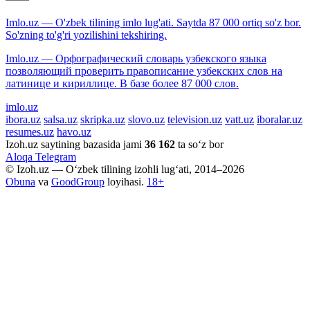
Imlo.uz — O'zbek tilining imlo lug'ati. Saytda 87 000 ortiq so'z bor.
So'zning to'g'ri yozilishini tekshiring.
Imlo.uz — Орфографический словарь узбекского языка
позволяющий проверить правописание узбекских слов на
латинице и кириллице. В базе более 87 000 слов.
imlo.uz
ibora.uz
salsa.uz
skripka.uz
slovo.uz
television.uz
vatt.uz
iboralar.uz
resumes.uz
havo.uz
Izoh.uz saytining bazasida jami
36 162
ta so‘z bor
Aloqa
Telegram
© Izoh.uz — O‘zbek tilining izohli lug‘ati, 2014–2026
Obuna
va
GoodGroup
loyihasi.
18+