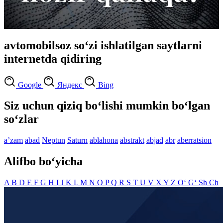
avtomobilsoz so‘zi ishlatilgan saytlarni
internetda qidiring
Google
Яндекс
Bing
Siz uchun qiziq bo‘lishi mumkin bo‘lgan
so‘zlar
aʼzam
abad
Neptun
Saturn
ablahona
abstrakt
abjad
abr
aberratsion
Alifbo bo‘yicha
A
B
D
E
F
G
H
I
J
K
L
M
N
O
P
Q
R
S
T
U
V
X
Y
Z
O‘
G‘
Sh
Ch