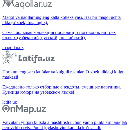
Maqol va naqllarning eng katta kolleksiyasi. Har bir maqol uchta
tilda (o‘zbek, rus, ingliz).
Самая большая коллекция пословиц и поговорок на трёх
языках (узбекский, русский, английский).
maqollar.uz
Har kuni eng sara latifalar va kulguli rasmlar. O‘zbek tilidagi kulgu
markazi!
Ежедневно только отборные анекдоты, смешные картинки.
Кузница юмора на узбекском языке!
latifa.uz
Valyutani yuqori kursda almashtirish uchun yaqin punktlarni aniqlab
beruvchi servis. Punkt joylashuvini kartada ko‘rsatadi.