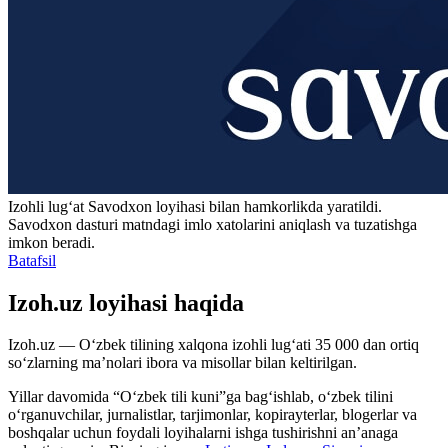
Izohli lugʻat
Savodxon
loyihasi bilan hamkorlikda yaratildi.
Savodxon dasturi matndagi imlo xatolarini aniqlash va tuzatishga
imkon beradi.
Batafsil
Izoh.uz loyihasi haqida
Izoh.uz — O‘zbek tilining xalqona izohli lug‘ati 35 000 dan ortiq
so‘zlarning ma’nolari ibora va misollar bilan keltirilgan.
Yillar davomida “O‘zbek tili kuni”ga bag‘ishlab, o‘zbek tilini
o‘rganuvchilar, jurnalistlar, tarjimonlar, kopirayterlar, blogerlar va
boshqalar uchun foydali loyihalarni ishga tushirishni an’anaga