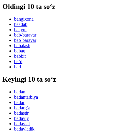
Oldingi 10 ta so‘z
bangixona
baadab
baayni
bab-baravar
bab-baravar
babalash
babaq
babbit
baʼd
bad
Keyingi 10 ta so‘z
badan
badantarbiya
badar
badarg‘a
badastir
badaviy
badavlat
badavlatlik