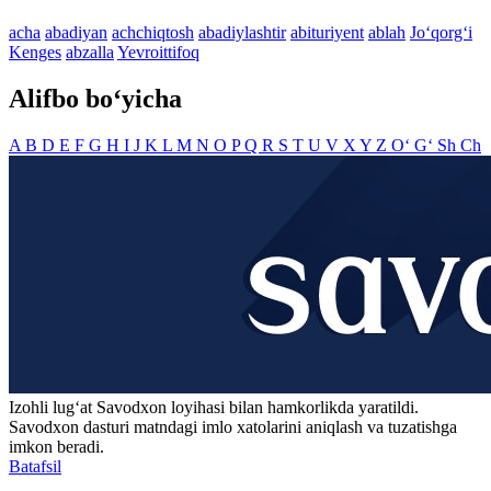
acha
abadiyan
achchiqtosh
abadiylashtir
abituriyent
ablah
Jo‘qorg‘i
Kenges
abzalla
Yevroittifoq
Alifbo bo‘yicha
A
B
D
E
F
G
H
I
J
K
L
M
N
O
P
Q
R
S
T
U
V
X
Y
Z
O‘
G‘
Sh
Ch
Izohli lugʻat
Savodxon
loyihasi bilan hamkorlikda yaratildi.
Savodxon dasturi matndagi imlo xatolarini aniqlash va tuzatishga
imkon beradi.
Batafsil