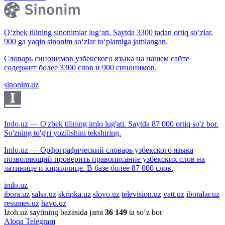
O‘zbek tilining sinonimlar lug‘ati. Saytda 3300 tadan ortiq so‘zlar,
900 ga yaqin sinonim so‘zlar to‘plamiga jamlangan.
Словарь синонимов узбекского языка на нашем сайте
содержит более 3300 слов и 900 синонимов.
sinonim.uz
Imlo.uz — O'zbek tilining imlo lug'ati. Saytda 87 000 ortiq so'z bor.
So'zning to'g'ri yozilishini tekshiring.
Imlo.uz — Орфографический словарь узбекского языка
позволяющий проверить правописание узбекских слов на
латинице и кириллице. В базе более 87 000 слов.
imlo.uz
ibora.uz
salsa.uz
skripka.uz
slovo.uz
television.uz
vatt.uz
iboralar.uz
resumes.uz
havo.uz
Izoh.uz saytining bazasida jami
36 149
ta so‘z bor
Aloqa
Telegram