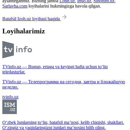
aylantirganmiz. Bizning jamoa
Lotin.uz
,
Imlo.uz
,
Sinonim.uz
,
Sarlavha.com
loyihalarini hukmingizga havola qilgan.
Batafsil Izoh.uz loyihasi haqida
Loyihalarimiz
TVinfo.uz — Bugun, ertaga va keyingi hafta uchun to‘liq
teledasturlar.
TVinfo.uz — Телепрограмма на сегодня, завтра и ближайшую
неделю.
tvinfo.uz
O‘zbek Ismlarning to‘liq, batafsil ma’nosi, kelib chiqishi, shakllari.
O‘zingiz va yaqinlaringizni ismlari ma’nosini bilib oling.