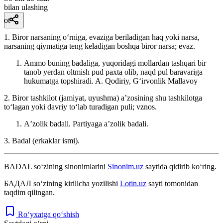
bilan ulashing
ot
1. Biror narsaning oʻrniga, evaziga beriladigan haq yoki narsa,
narsaning qiymatiga teng keladigan boshqa biror narsa; evaz.
Ammo buning badaliga, yuqoridagi mollardan tashqari bir
tanob yerdan oltmish pud paxta olib, naqd pul baravariga
hukumatga topshiradi.
A. Qodiriy, Gʻirvonlik Mallavoy
2. Biror tashkilot (jamiyat, uyushma) aʼzosining shu tashkilotga
toʻlagan yoki davriy toʻlab turadigan puli; vznos.
Aʼzolik badali. Partiyaga aʼzolik badali.
3. Badal (erkaklar ismi).
BADAL
so‘zining sinonimlarini
Sinonim.uz
saytida qidirib ko‘ring.
БАДАЛ
so‘zining kirillcha yozilishi
Lotin.uz
sayti tomonidan
taqdim qilingan.
Ro‘yxatga qo‘shish