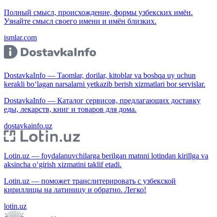
Полный смысл, происхождение, формы узбекских имён.
Узнайте смысл своего имени и имён близких.
ismlar.com
DostavkaInfo — Taomlar, dorilar, kitoblar va boshqa uy uchun
kerakli bo‘lagan narsalarni yetkazib berish xizmatlari bor servislar.
DostavkaInfo — Каталог сервисов, предлагающих доставку
еды, лекарств, книг и товаров для дома.
dostavkainfo.uz
Lotin.uz — foydalanuvchilarga berilgan matnni lotindan kirillga va
aksincha o‘girish xizmatini taklif etadi.
Lotin.uz — поможет транслитерировать с узбекской
кириллицы на латиницу и обратно. Легко!
lotin.uz