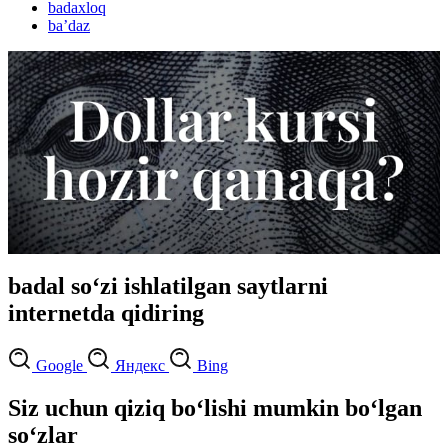
badaxloq
baʼdaz
badal so‘zi ishlatilgan saytlarni
internetda qidiring
Google
Яндекс
Bing
Siz uchun qiziq bo‘lishi mumkin bo‘lgan
so‘zlar