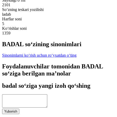
Saytdagi o‘rni
2101
So‘zning teskari yozilishi
ladab
Harflar soni
5
Ko‘rishlar soni
1359
BADAL so‘zining sinonimlari
Sinonimlarni ko‘rish uchun ro‘yxatdan o‘ting
Foydalanuvchilar tomonidan BADAL
so‘ziga berilgan ma’nolar
badal so‘ziga yangi izoh qo‘shing
Yuborish