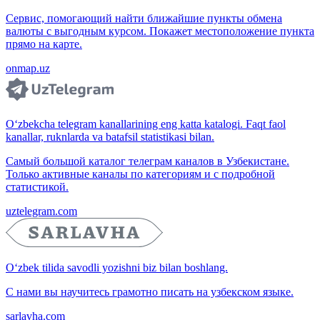
Сервис, помогающий найти ближайшие пункты обмена
валюты с выгодным курсом. Покажет местоположение пункта
прямо на карте.
onmap.uz
O‘zbekcha telegram kanallarining eng katta katalogi. Faqt faol
kanallar, ruknlarda va batafsil statistikasi bilan.
Самый большой каталог телеграм каналов в Узбекистане.
Только активные каналы по категориям и с подробной
статистикой.
uztelegram.com
O‘zbek tilida savodli yozishni biz bilan boshlang.
С нами вы научитесь грамотно писать на узбекском языке.
sarlavha.com