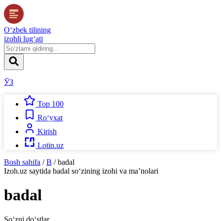
O‘zbek tilining
izohli lug‘ati
ЎЗ
Top 100
Ro‘yxat
Kirish
Lotin.uz
Bosh sahifa
/
B
/
badal
Izoh.uz
saytida
badal
so‘zining izohi va ma’nolari
badal
So‘zni do‘stlar