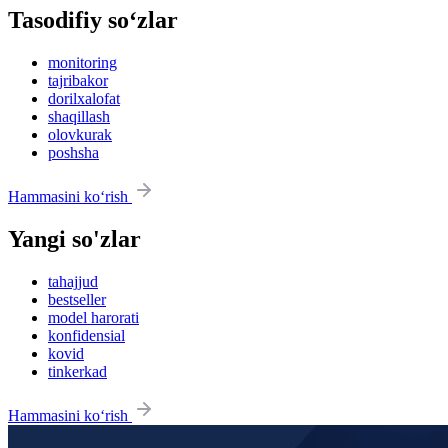
Tasodifiy so‘zlar
monitoring
tajribakor
dorilxalofat
shaqillash
olovkurak
poshsha
Hammasini ko‘rish
Yangi so'zlar
tahajjud
bestseller
model harorati
konfidensial
kovid
tinkerkad
Hammasini ko‘rish