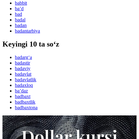
babbit
baʼd
bad
badal
badan
badantarbiya
Keyingi 10 ta so‘z
badarg‘a
badastir
badaviy
badavlat
badavlatlik
badaxloq
baʼdaz
badbaxt
badbaxtlik
badbaxtona