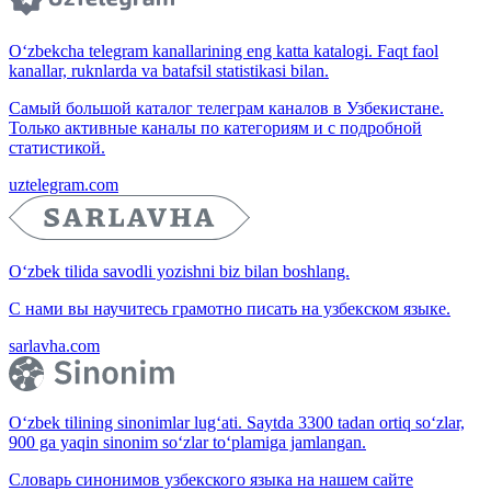
O‘zbekcha telegram kanallarining eng katta katalogi. Faqt faol
kanallar, ruknlarda va batafsil statistikasi bilan.
Самый большой каталог телеграм каналов в Узбекистане.
Только активные каналы по категориям и с подробной
статистикой.
uztelegram.com
O‘zbek tilida savodli yozishni biz bilan boshlang.
С нами вы научитесь грамотно писать на узбекском языке.
sarlavha.com
O‘zbek tilining sinonimlar lug‘ati. Saytda 3300 tadan ortiq so‘zlar,
900 ga yaqin sinonim so‘zlar to‘plamiga jamlangan.
Словарь синонимов узбекского языка на нашем сайте