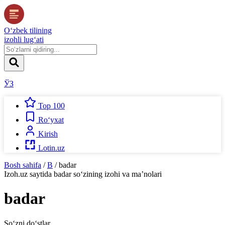
O‘zbek tilining
izohli lug‘ati
ЎЗ
Top 100
Ro‘yxat
Kirish
Lotin.uz
Bosh sahifa
/
B
/
badar
Izoh.uz
saytida
badar
so‘zining izohi va ma’nolari
badar
So‘zni do‘stlar