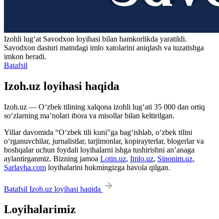
Izohli lugʻat
Savodxon
loyihasi bilan hamkorlikda yaratildi.
Savodxon dasturi matndagi imlo xatolarini aniqlash va tuzatishga
imkon beradi.
Batafsil
Izoh.uz loyihasi haqida
Izoh.uz — O‘zbek tilining xalqona izohli lug‘ati 35 000 dan ortiq
so‘zlarning ma’nolari ibora va misollar bilan keltirilgan.
Yillar davomida “O‘zbek tili kuni”ga bag‘ishlab, o‘zbek tilini
o‘rganuvchilar, jurnalistlar, tarjimonlar, kopirayterlar, blogerlar va
boshqalar uchun foydali loyihalarni ishga tushirishni an’anaga
aylantirganmiz. Bizning jamoa
Lotin.uz
,
Imlo.uz
,
Sinonim.uz
,
Sarlavha.com
loyihalarini hukmingizga havola qilgan.
Batafsil Izoh.uz loyihasi haqida
Loyihalarimiz