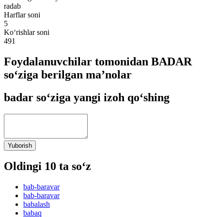
radab
Harflar soni
5
Ko‘rishlar soni
491
Foydalanuvchilar tomonidan BADAR
so‘ziga berilgan ma’nolar
badar so‘ziga yangi izoh qo‘shing
Yuborish
Oldingi 10 ta so‘z
bab-baravar
bab-baravar
babalash
babaq