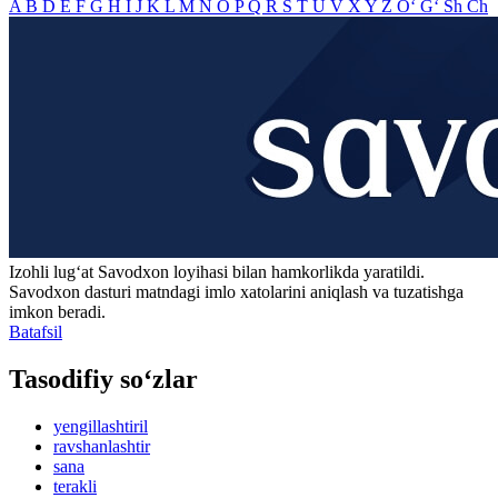
A
B
D
E
F
G
H
I
J
K
L
M
N
O
P
Q
R
S
T
U
V
X
Y
Z
O‘
G‘
Sh
Ch
Izohli lugʻat
Savodxon
loyihasi bilan hamkorlikda yaratildi.
Savodxon dasturi matndagi imlo xatolarini aniqlash va tuzatishga
imkon beradi.
Batafsil
Tasodifiy so‘zlar
yengillashtiril
ravshanlashtir
sana
terakli