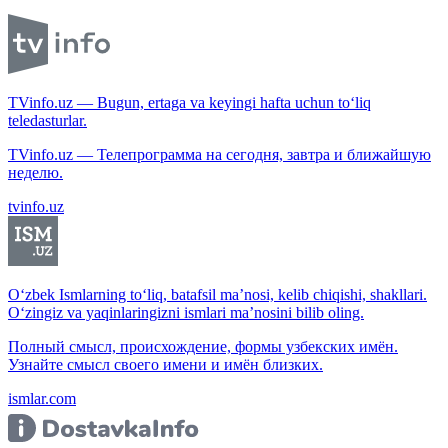
TVinfo.uz — Bugun, ertaga va keyingi hafta uchun to‘liq
teledasturlar.
TVinfo.uz — Телепрограмма на сегодня, завтра и ближайшую
неделю.
tvinfo.uz
O‘zbek Ismlarning to‘liq, batafsil ma’nosi, kelib chiqishi, shakllari.
O‘zingiz va yaqinlaringizni ismlari ma’nosini bilib oling.
Полный смысл, происхождение, формы узбекских имён.
Узнайте смысл своего имени и имён близких.
ismlar.com