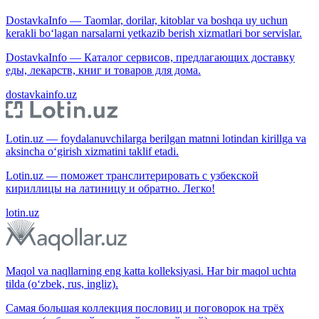
DostavkaInfo — Taomlar, dorilar, kitoblar va boshqa uy uchun
kerakli bo‘lagan narsalarni yetkazib berish xizmatlari bor servislar.
DostavkaInfo — Каталог сервисов, предлагающих доставку
еды, лекарств, книг и товаров для дома.
dostavkainfo.uz
Lotin.uz — foydalanuvchilarga berilgan matnni lotindan kirillga va
aksincha o‘girish xizmatini taklif etadi.
Lotin.uz — поможет транслитерировать с узбекской
кириллицы на латиницу и обратно. Легко!
lotin.uz
Maqol va naqllarning eng katta kolleksiyasi. Har bir maqol uchta
tilda (o‘zbek, rus, ingliz).
Самая большая коллекция пословиц и поговорок на трёх