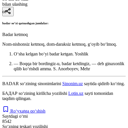
bilan ulashing
ot
badar
soʻzi qatnashgan jumlalar:
Badar ketmoq
Nom-nishonsiz ketmoq, dom-daraksiz ketmoq, gʻoyib boʻlmoq.
Oʻsha kelgan boʻyi badar ketgan.
Yoshlik
— Boqqa bir bordingiz-u, badar ketdingiz, — deb ginaxonlik
qilib koʻrishdi amma.
S. Anorboyev, Mehr
BADAR
so‘zining sinonimlarini
Sinonim.uz
saytida qidirib ko‘ring.
БАДАР
so‘zining kirillcha yozilishi
Lotin.uz
sayti tomonidan
taqdim qilingan.
Ro‘yxatga qo‘shish
Saytdagi o‘rni
8542
So‘zning teskari yozilishi