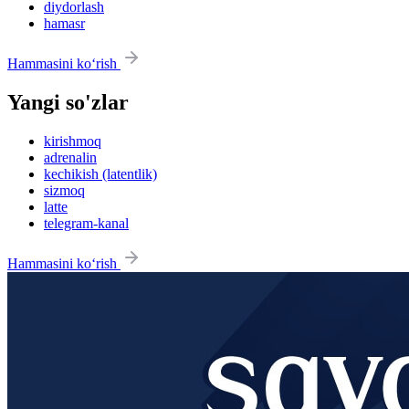
diydorlash
hamasr
Hammasini ko‘rish
Yangi so'zlar
kirishmoq
adrenalin
kechikish (latentlik)
sizmoq
latte
telegram-kanal
Hammasini ko‘rish