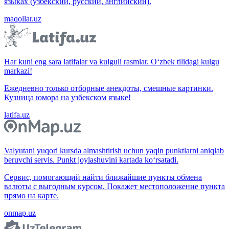
языках (узбекский, русский, английский).
maqollar.uz
Har kuni eng sara latifalar va kulguli rasmlar. O‘zbek tilidagi kulgu
markazi!
Ежедневно только отборные анекдоты, смешные картинки.
Кузница юмора на узбекском языке!
latifa.uz
Valyutani yuqori kursda almashtirish uchun yaqin punktlarni aniqlab
beruvchi servis. Punkt joylashuvini kartada ko‘rsatadi.
Сервис, помогающий найти ближайшие пункты обмена
валюты с выгодным курсом. Покажет местоположение пункта
прямо на карте.
onmap.uz