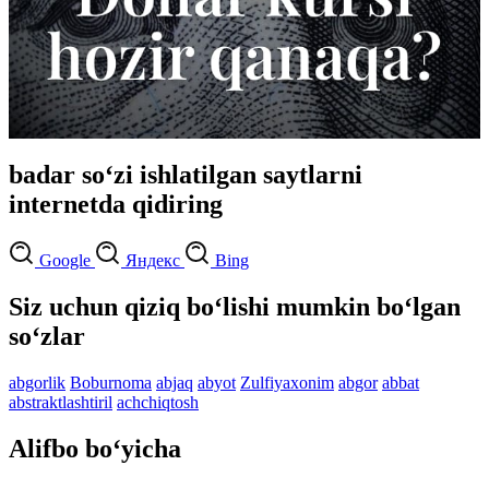
badar so‘zi ishlatilgan saytlarni
internetda qidiring
Google
Яндекс
Bing
Siz uchun qiziq bo‘lishi mumkin bo‘lgan
so‘zlar
abgorlik
Boburnoma
abjaq
abyot
Zulfiyaxonim
abgor
abbat
abstraktlashtiril
achchiqtosh
Alifbo bo‘yicha