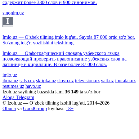
содержит более 3300 слов и 900 синонимов.
sinonim.uz
Imlo.uz — O'zbek tilining imlo lug'ati. Saytda 87 000 ortiq so'z bor.
So'zning to'g'ri yozilishini tekshiring.
Imlo.uz — Орфографический словарь узбекского языка
позволяющий проверить правописание узбекских слов на
латинице и кириллице. В базе более 87 000 слов.
imlo.uz
ibora.uz
salsa.uz
skripka.uz
slovo.uz
television.uz
vatt.uz
iboralar.uz
resumes.uz
havo.uz
Izoh.uz saytining bazasida jami
36 149
ta so‘z bor
Aloqa
Telegram
© Izoh.uz — O‘zbek tilining izohli lug‘ati, 2014–2026
Obuna
va
GoodGroup
loyihasi.
18+