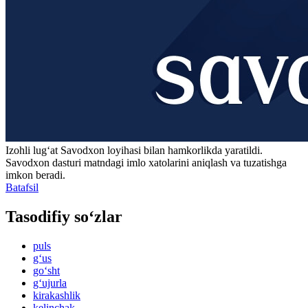
Izohli lugʻat
Savodxon
loyihasi bilan hamkorlikda yaratildi.
Savodxon dasturi matndagi imlo xatolarini aniqlash va tuzatishga
imkon beradi.
Batafsil
Tasodifiy so‘zlar
puls
g‘us
go‘sht
g‘ujurla
kirakashlik
kelinchak