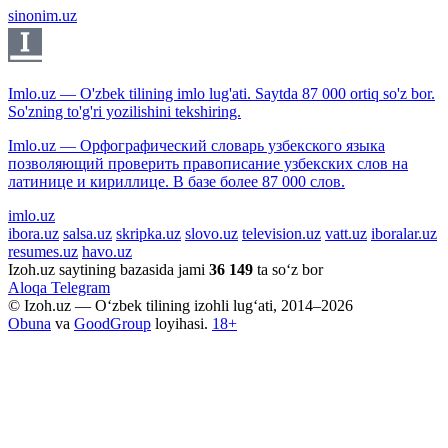
sinonim.uz
Imlo.uz — O'zbek tilining imlo lug'ati. Saytda 87 000 ortiq so'z bor.
So'zning to'g'ri yozilishini tekshiring.
Imlo.uz — Орфографический словарь узбекского языка
позволяющий проверить правописание узбекских слов на
латинице и кириллице. В базе более 87 000 слов.
imlo.uz
ibora.uz
salsa.uz
skripka.uz
slovo.uz
television.uz
vatt.uz
iboralar.uz
resumes.uz
havo.uz
Izoh.uz saytining bazasida jami
36 149
ta so‘z bor
Aloqa
Telegram
© Izoh.uz — O‘zbek tilining izohli lug‘ati, 2014–2026
Obuna
va
GoodGroup
loyihasi.
18+