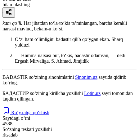
bilan ulashing
sifat
kam qoʻll.
Har jihatdan toʻla-toʻkis taʼminlangan, barcha kerakli
narsasi mavjud, bekam-u koʻst.
Oʻzi ham oʻlimligini badastir qilib qoʻygan ekan.
Sharq
yulduzi
— Hamma narsasi but, toʻkis, badastir odamsan, — dedi
Ergash Mirvaliga.
S. Ahmad, Jimjitlik
BADASTIR
so‘zining sinonimlarini
Sinonim.uz
saytida qidirib
ko‘ring.
БАДАСТИР
so‘zining kirillcha yozilishi
Lotin.uz
sayti tomonidan
taqdim qilingan.
Ro‘yxatga qo‘shish
Saytdagi o‘rni
4588
So‘zning teskari yozilishi
ritsadab