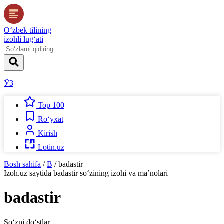
O‘zbek tilining
izohli lug‘ati
ЎЗ
Top 100
Ro‘yxat
Kirish
Lotin.uz
Bosh sahifa
/
B
/
badastir
Izoh.uz
saytida
badastir
so‘zining izohi va ma’nolari
badastir
So‘zni do‘stlar