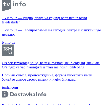
TVinfo.uz — Bugun, ertaga va keyingi hafta uchun to‘liq
teledasturlar.
TVinfo.uz — Телепрограмма на сегодня, завтра и ближайшую
неделю.
tvinfo.uz
O‘zbek Ismlarning to‘liq, batafsil ma’nosi, kelib chiqishi, shakllari.
O‘zingiz va yaqinlaringizni ismlari ma’nosini bilib oling.
Полный смысл, происхождение, формы узбекских имён.
Узнайте смысл своего имени и имён близких.
ismlar.com