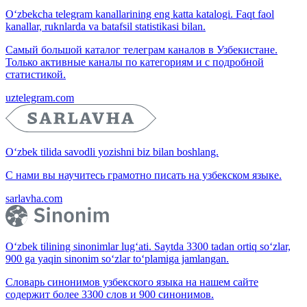
O‘zbekcha telegram kanallarining eng katta katalogi. Faqt faol
kanallar, ruknlarda va batafsil statistikasi bilan.
Самый большой каталог телеграм каналов в Узбекистане.
Только активные каналы по категориям и с подробной
статистикой.
uztelegram.com
O‘zbek tilida savodli yozishni biz bilan boshlang.
С нами вы научитесь грамотно писать на узбекском языке.
sarlavha.com
O‘zbek tilining sinonimlar lug‘ati. Saytda 3300 tadan ortiq so‘zlar,
900 ga yaqin sinonim so‘zlar to‘plamiga jamlangan.
Словарь синонимов узбекского языка на нашем сайте
содержит более 3300 слов и 900 синонимов.