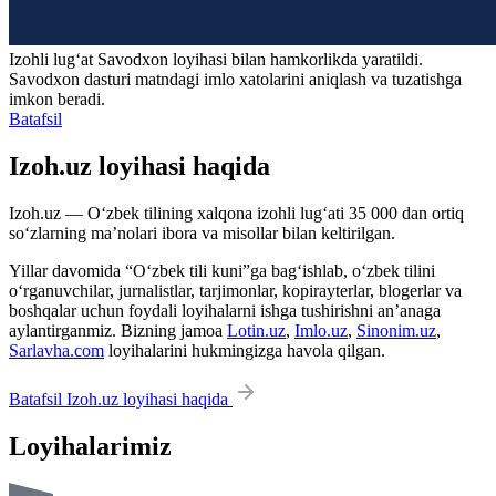
Izohli lugʻat
Savodxon
loyihasi bilan hamkorlikda yaratildi.
Savodxon dasturi matndagi imlo xatolarini aniqlash va tuzatishga
imkon beradi.
Batafsil
Izoh.uz loyihasi haqida
Izoh.uz — O‘zbek tilining xalqona izohli lug‘ati 35 000 dan ortiq
so‘zlarning ma’nolari ibora va misollar bilan keltirilgan.
Yillar davomida “O‘zbek tili kuni”ga bag‘ishlab, o‘zbek tilini
o‘rganuvchilar, jurnalistlar, tarjimonlar, kopirayterlar, blogerlar va
boshqalar uchun foydali loyihalarni ishga tushirishni an’anaga
aylantirganmiz. Bizning jamoa
Lotin.uz
,
Imlo.uz
,
Sinonim.uz
,
Sarlavha.com
loyihalarini hukmingizga havola qilgan.
Batafsil Izoh.uz loyihasi haqida
Loyihalarimiz