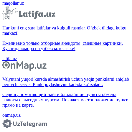
maqollar.uz
Har kuni eng sara latifalar va kulguli rasmlar. O‘zbek tilidagi kulgu
markazi!
Ежедневно только отборные анекдоты, смешные картинки.
Кузница юмора на узбекском языке!
latifa.uz
Valyutani yuqori kursda almashtirish uchun yaqin punktlarni aniqlab
beruvchi servis. Punkt joylashuvini kartada ko‘rsatadi.
Сервис, помогающий найти ближайшие пункты обмена
валюты с выгодным курсом. Покажет местоположение пункта
прямо на карте.
onmap.uz