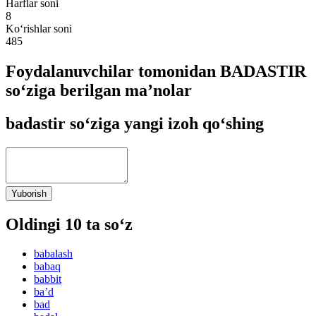
Harflar soni
8
Ko‘rishlar soni
485
Foydalanuvchilar tomonidan BADASTIR
so‘ziga berilgan ma’nolar
badastir so‘ziga yangi izoh qo‘shing
Yuborish
Oldingi 10 ta so‘z
babalash
babaq
babbit
baʼd
bad