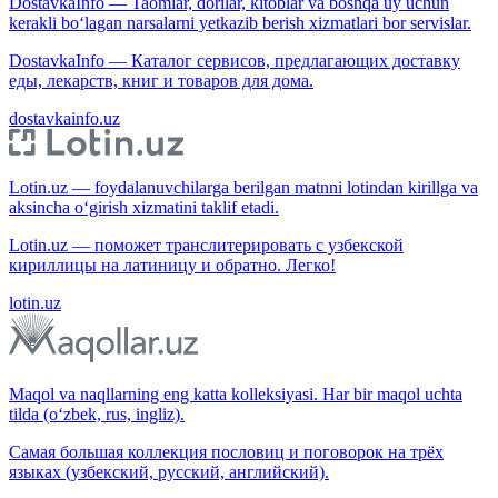
DostavkaInfo — Taomlar, dorilar, kitoblar va boshqa uy uchun
kerakli bo‘lagan narsalarni yetkazib berish xizmatlari bor servislar.
DostavkaInfo — Каталог сервисов, предлагающих доставку
еды, лекарств, книг и товаров для дома.
dostavkainfo.uz
Lotin.uz — foydalanuvchilarga berilgan matnni lotindan kirillga va
aksincha o‘girish xizmatini taklif etadi.
Lotin.uz — поможет транслитерировать с узбекской
кириллицы на латиницу и обратно. Легко!
lotin.uz
Maqol va naqllarning eng katta kolleksiyasi. Har bir maqol uchta
tilda (o‘zbek, rus, ingliz).
Самая большая коллекция пословиц и поговорок на трёх
языках (узбекский, русский, английский).