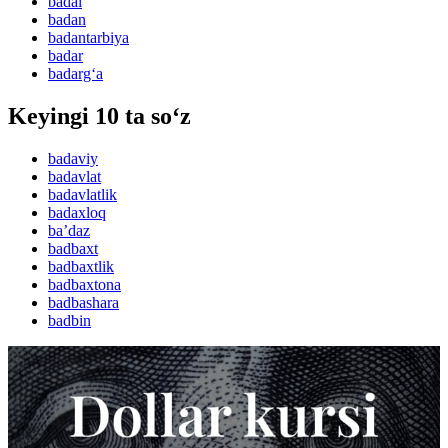
badal
badan
badantarbiya
badar
badarg‘a
Keyingi 10 ta so‘z
badaviy
badavlat
badavlatlik
badaxloq
baʼdaz
badbaxt
badbaxtlik
badbaxtona
badbashara
badbin