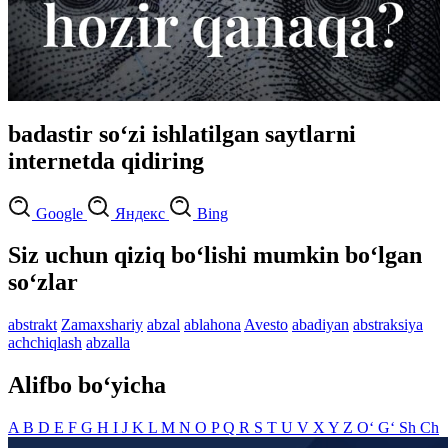
badastir so‘zi ishlatilgan saytlarni
internetda qidiring
Google
Яндекс
Bing
Siz uchun qiziq bo‘lishi mumkin bo‘lgan
so‘zlar
abstrakt
Zamaxshariy
abzal
ablahona
Avesto
abadiyan
abstraksiya
achchiqlash
abzalla
Alifbo bo‘yicha
A
B
D
E
F
G
H
I
J
K
L
M
N
O
P
Q
R
S
T
U
V
X
Y
Z
O‘
G‘
Sh
Ch