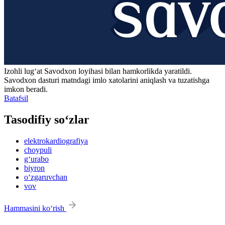
Izohli lugʻat
Savodxon
loyihasi bilan hamkorlikda yaratildi.
Savodxon dasturi matndagi imlo xatolarini aniqlash va tuzatishga
imkon beradi.
Batafsil
Tasodifiy so‘zlar
elektrokardiografiya
choypuli
g‘urabo
biyron
o‘zgaruvchan
vov
Hammasini ko‘rish