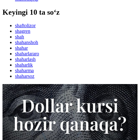
Keyingi 10 ta so‘z
shaftolizor
shagren
shah
shahanshoh
shahar
shaharlararo
shaharlash
shaharlik
shaharma
shaharsoz