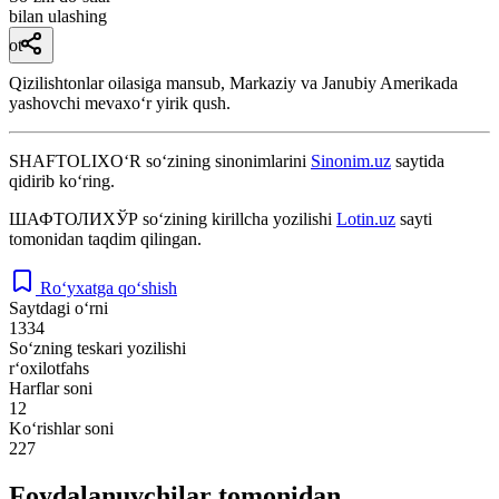
bilan ulashing
ot
Qizilishtonlar oilasiga mansub, Markaziy va Janubiy Amerikada
yashovchi mevaxoʻr yirik qush.
SHAFTOLIXO‘R
so‘zining sinonimlarini
Sinonim.uz
saytida
qidirib ko‘ring.
ШАФТОЛИХЎР
so‘zining kirillcha yozilishi
Lotin.uz
sayti
tomonidan taqdim qilingan.
Ro‘yxatga qo‘shish
Saytdagi o‘rni
1334
So‘zning teskari yozilishi
r‘oxilotfahs
Harflar soni
12
Ko‘rishlar soni
227
Foydalanuvchilar tomonidan