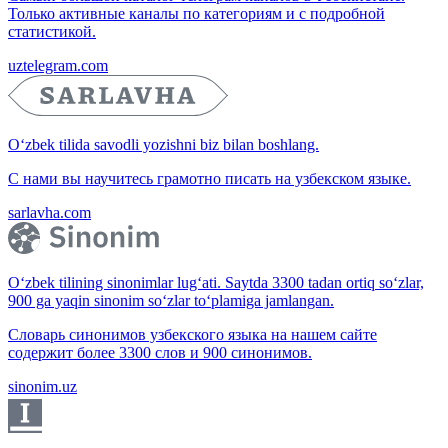
Только активные каналы по категориям и с подробной
статистикой.
uztelegram.com
O‘zbek tilida savodli yozishni biz bilan boshlang.
С нами вы научитесь грамотно писать на узбекском языке.
sarlavha.com
O‘zbek tilining sinonimlar lug‘ati. Saytda 3300 tadan ortiq so‘zlar,
900 ga yaqin sinonim so‘zlar to‘plamiga jamlangan.
Словарь синонимов узбекского языка на нашем сайте
содержит более 3300 слов и 900 синонимов.
sinonim.uz