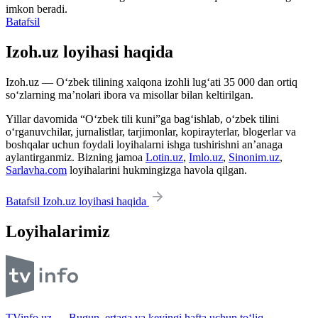
imkon beradi.
Batafsil
Izoh.uz loyihasi haqida
Izoh.uz — O‘zbek tilining xalqona izohli lug‘ati 35 000 dan ortiq
so‘zlarning ma’nolari ibora va misollar bilan keltirilgan.
Yillar davomida “O‘zbek tili kuni”ga bag‘ishlab, o‘zbek tilini
o‘rganuvchilar, jurnalistlar, tarjimonlar, kopirayterlar, blogerlar va
boshqalar uchun foydali loyihalarni ishga tushirishni an’anaga
aylantirganmiz. Bizning jamoa
Lotin.uz
,
Imlo.uz
,
Sinonim.uz
,
Sarlavha.com
loyihalarini hukmingizga havola qilgan.
Batafsil Izoh.uz loyihasi haqida
Loyihalarimiz
TVinfo.uz — Bugun, ertaga va keyingi hafta uchun to‘liq