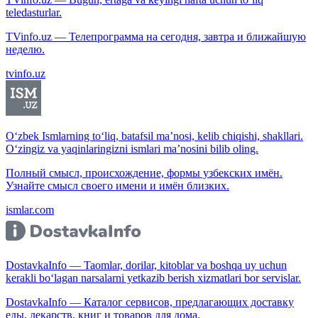
teledasturlar.
TVinfo.uz — Телепрограмма на сегодня, завтра и ближайшую
неделю.
tvinfo.uz
O‘zbek Ismlarning to‘liq, batafsil ma’nosi, kelib chiqishi, shakllari.
O‘zingiz va yaqinlaringizni ismlari ma’nosini bilib oling.
Полный смысл, происхождение, формы узбекских имён.
Узнайте смысл своего имени и имён близких.
ismlar.com
DostavkaInfo — Taomlar, dorilar, kitoblar va boshqa uy uchun
kerakli bo‘lagan narsalarni yetkazib berish xizmatlari bor servislar.
DostavkaInfo — Каталог сервисов, предлагающих доставку
еды, лекарств, книг и товаров для дома.