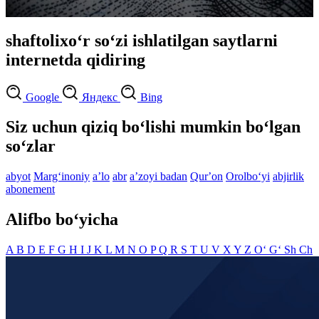
shaftolixo‘r so‘zi ishlatilgan saytlarni
internetda qidiring
Google
Яндекс
Bing
Siz uchun qiziq bo‘lishi mumkin bo‘lgan
so‘zlar
abyot
Marg‘inoniy
aʼlo
abr
aʼzoyi badan
Qurʼon
Orolbo‘yi
abjirlik
abonement
Alifbo bo‘yicha
A
B
D
E
F
G
H
I
J
K
L
M
N
O
P
Q
R
S
T
U
V
X
Y
Z
O‘
G‘
Sh
Ch