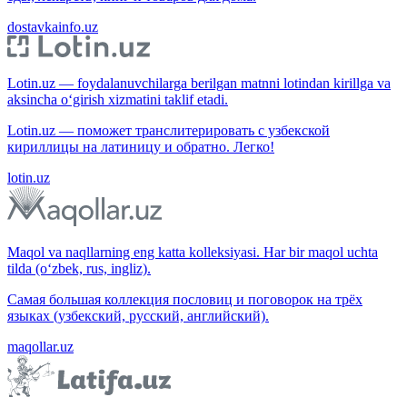
dostavkainfo.uz
Lotin.uz — foydalanuvchilarga berilgan matnni lotindan kirillga va
aksincha o‘girish xizmatini taklif etadi.
Lotin.uz — поможет транслитерировать с узбекской
кириллицы на латиницу и обратно. Легко!
lotin.uz
Maqol va naqllarning eng katta kolleksiyasi. Har bir maqol uchta
tilda (o‘zbek, rus, ingliz).
Самая большая коллекция пословиц и поговорок на трёх
языках (узбекский, русский, английский).
maqollar.uz