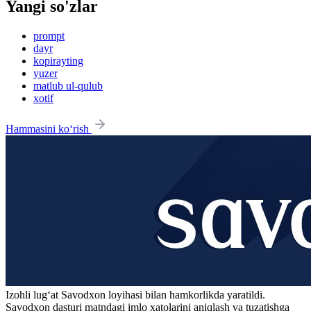
Yangi so'zlar
prompt
dayr
kopirayting
yuzer
matlub ul-qulub
xotif
Hammasini ko‘rish
Izohli lugʻat
Savodxon
loyihasi bilan hamkorlikda yaratildi.
Savodxon dasturi matndagi imlo xatolarini aniqlash va tuzatishga