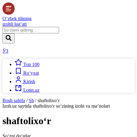
O‘zbek tilining
izohli lug‘ati
ЎЗ
Top 100
Ro‘yxat
Kirish
Lotin.uz
Bosh sahifa
/
Sh
/
shaftolixo‘r
Izoh.uz
saytida
shaftolixo‘r
so‘zining izohi va ma’nolari
shaftolixo‘r
So‘zni do‘stlar