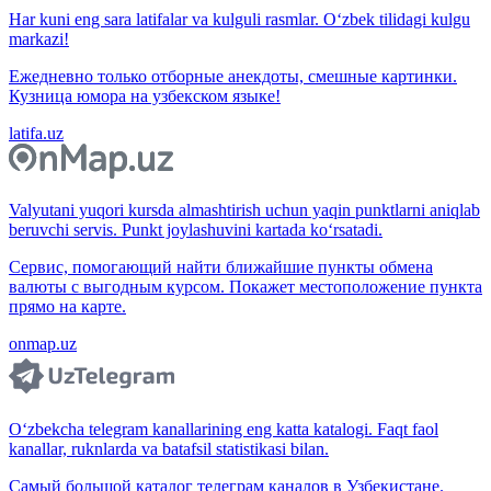
Har kuni eng sara latifalar va kulguli rasmlar. O‘zbek tilidagi kulgu
markazi!
Ежедневно только отборные анекдоты, смешные картинки.
Кузница юмора на узбекском языке!
latifa.uz
Valyutani yuqori kursda almashtirish uchun yaqin punktlarni aniqlab
beruvchi servis. Punkt joylashuvini kartada ko‘rsatadi.
Сервис, помогающий найти ближайшие пункты обмена
валюты с выгодным курсом. Покажет местоположение пункта
прямо на карте.
onmap.uz
O‘zbekcha telegram kanallarining eng katta katalogi. Faqt faol
kanallar, ruknlarda va batafsil statistikasi bilan.
Самый большой каталог телеграм каналов в Узбекистане.