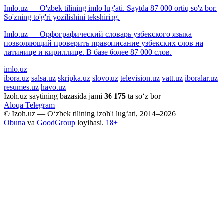
Imlo.uz — O'zbek tilining imlo lug'ati. Saytda 87 000 ortiq so'z bor.
So'zning to'g'ri yozilishini tekshiring.
Imlo.uz — Орфографический словарь узбекского языка
позволяющий проверить правописание узбекских слов на
латинице и кириллице. В базе более 87 000 слов.
imlo.uz
ibora.uz
salsa.uz
skripka.uz
slovo.uz
television.uz
vatt.uz
iboralar.uz
resumes.uz
havo.uz
Izoh.uz saytining bazasida jami
36 175
ta so‘z bor
Aloqa
Telegram
© Izoh.uz — O‘zbek tilining izohli lug‘ati, 2014–2026
Obuna
va
GoodGroup
loyihasi.
18+