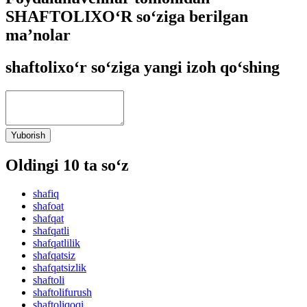
SHAFTOLIXO‘R so‘ziga berilgan
ma’nolar
shaftolixo‘r so‘ziga yangi izoh qo‘shing
Yuborish
Oldingi 10 ta so‘z
shafiq
shafoat
shafqat
shafqatli
shafqatlilik
shafqatsiz
shafqatsizlik
shaftoli
shaftolifurush
shaftoliqoqi