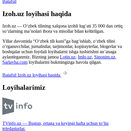
Batafsil
Izoh.uz loyihasi haqida
Izoh.uz — O‘zbek tilining xalqona izohli lug‘ati 35 000 dan ortiq
so‘zlarning ma’nolari ibora va misollar bilan keltirilgan.
Yillar davomida “O‘zbek tili kuni”ga bag‘ishlab, o‘zbek tilini
o‘rganuvchilar, jurnalistlar, tarjimonlar, kopirayterlar, blogerlar va
boshqalar uchun foydali loyihalarni ishga tushirishni an’anaga
aylantirganmiz. Bizning jamoa
Lotin.uz
,
Imlo.uz
,
Sinonim.uz
,
Sarlavha.com
loyihalarini hukmingizga havola qilgan.
Batafsil Izoh.uz loyihasi haqida
Loyihalarimiz
TVinfo.uz — Bugun, ertaga va keyingi hafta uchun to‘liq
teledasturlar.