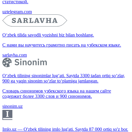
статистикой.
uztelegram.com
O‘zbek tilida savodli yozishni biz bilan boshlang.
С нами вы научитесь грамотно писать на узбекском языке.
sarlavha.com
O‘zbek tilining sinonimlar lug‘ati. Saytda 3300 tadan ortiq so‘zlar,
900 ga yaqin sinonim so‘zlar to‘plamiga jamlangan.
Словарь синонимов узбекского языка на нашем сайте
содержит более 3300 слов и 900 синонимов.
sinonim.uz
Imlo.uz — O'zbek tilining imlo lug'ati. Saytda 87 000 ortiq so'z bor.