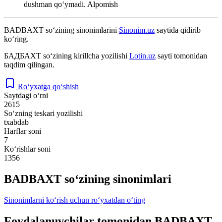
dushman qoʻymadi.
Alpomish
BADBAXT
so‘zining sinonimlarini
Sinonim.uz
saytida qidirib
ko‘ring.
БАДБАХТ
so‘zining kirillcha yozilishi
Lotin.uz
sayti tomonidan
taqdim qilingan.
Ro‘yxatga qo‘shish
Saytdagi o‘rni
2615
So‘zning teskari yozilishi
txabdab
Harflar soni
7
Ko‘rishlar soni
1356
BADBAXT so‘zining sinonimlari
Sinonimlarni ko‘rish uchun ro‘yxatdan o‘ting
Foydalanuvchilar tomonidan BADBAXT