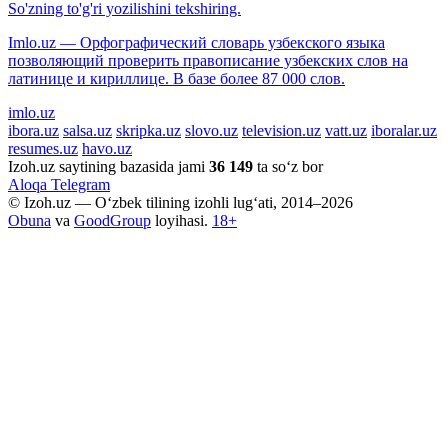
So'zning to'g'ri yozilishini tekshiring.
Imlo.uz — Орфографический словарь узбекского языка
позволяющий проверить правописание узбекских слов на
латинице и кириллице. В базе более 87 000 слов.
imlo.uz
ibora.uz
salsa.uz
skripka.uz
slovo.uz
television.uz
vatt.uz
iboralar.uz
resumes.uz
havo.uz
Izoh.uz saytining bazasida jami
36 149
ta so‘z bor
Aloqa
Telegram
© Izoh.uz — O‘zbek tilining izohli lug‘ati, 2014–2026
Obuna
va
GoodGroup
loyihasi.
18+