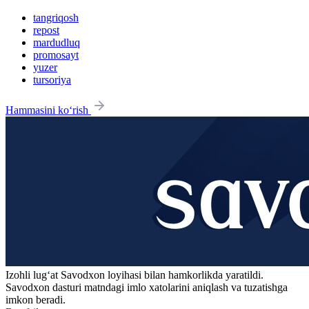
tangriqosh
repost
mardudluq
promosayt
yuzer
tursoriya
Hammasini ko‘rish
Izohli lugʻat
Savodxon
loyihasi bilan hamkorlikda yaratildi.
Savodxon dasturi matndagi imlo xatolarini aniqlash va tuzatishga
imkon beradi.