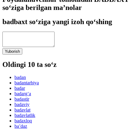
so‘ziga berilgan ma’nolar
badbaxt so‘ziga yangi izoh qo‘shing
Yuborish
Oldingi 10 ta so‘z
badan
badantarbiya
badar
badarg‘a
badastir
badaviy
badavlat
badavlatlik
badaxloq
baʼdaz