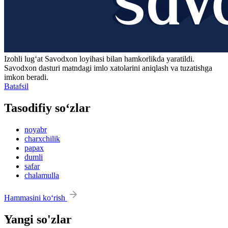
Izohli lugʻat
Savodxon
loyihasi bilan hamkorlikda yaratildi.
Savodxon dasturi matndagi imlo xatolarini aniqlash va tuzatishga
imkon beradi.
Batafsil
Tasodifiy so‘zlar
noyabr
charxchilik
papax
dumli
safar
chalamulla
Hammasini ko‘rish
Yangi so'zlar