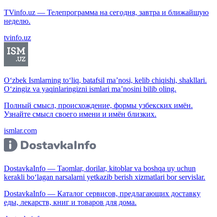
TVinfo.uz — Телепрограмма на сегодня, завтра и ближайшую
неделю.
tvinfo.uz
O‘zbek Ismlarning to‘liq, batafsil ma’nosi, kelib chiqishi, shakllari.
O‘zingiz va yaqinlaringizni ismlari ma’nosini bilib oling.
Полный смысл, происхождение, формы узбекских имён.
Узнайте смысл своего имени и имён близких.
ismlar.com
DostavkaInfo — Taomlar, dorilar, kitoblar va boshqa uy uchun
kerakli bo‘lagan narsalarni yetkazib berish xizmatlari bor servislar.
DostavkaInfo — Каталог сервисов, предлагающих доставку
еды, лекарств, книг и товаров для дома.