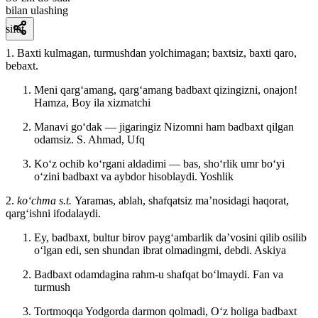
bilan ulashing
sifat
1. Baxti kulmagan, turmushdan yolchimagan; baxtsiz, baxti qaro,
bebaxt.
Meni qargʻamang, qargʻamang badbaxt qizingizni, onajon!
Hamza, Boy ila xizmatchi
Manavi goʻdak — jigaringiz Nizomni ham badbaxt qilgan
odamsiz.
S. Ahmad, Ufq
Koʻz ochib koʻrgani aldadimi — bas, shoʻrlik umr boʻyi
oʻzini badbaxt va aybdor hisoblaydi.
Yoshlik
2.
koʻchma
s.t.
Yaramas, ablah, shafqatsiz maʼnosidagi haqorat,
qargʻishni ifodalaydi.
Ey, badbaxt, bultur birov paygʻambarlik daʼvosini qilib osilib
oʻlgan edi, sen shundan ibrat olmadingmi, debdi.
Askiya
Badbaxt odamdagina rahm-u shafqat boʻlmaydi.
Fan va
turmush
Tortmoqqa Yodgorda darmon qolmadi, Oʻz holiga badbaxt