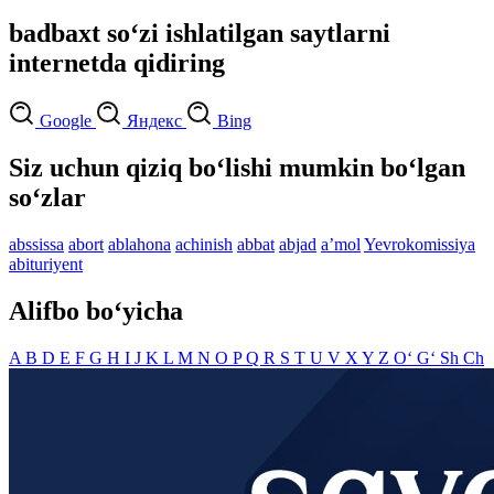
badbaxt so‘zi ishlatilgan saytlarni
internetda qidiring
Google
Яндекс
Bing
Siz uchun qiziq bo‘lishi mumkin bo‘lgan
so‘zlar
abssissa
abort
ablahona
achinish
abbat
abjad
aʼmol
Yevrokomissiya
abituriyent
Alifbo bo‘yicha
A
B
D
E
F
G
H
I
J
K
L
M
N
O
P
Q
R
S
T
U
V
X
Y
Z
O‘
G‘
Sh
Ch