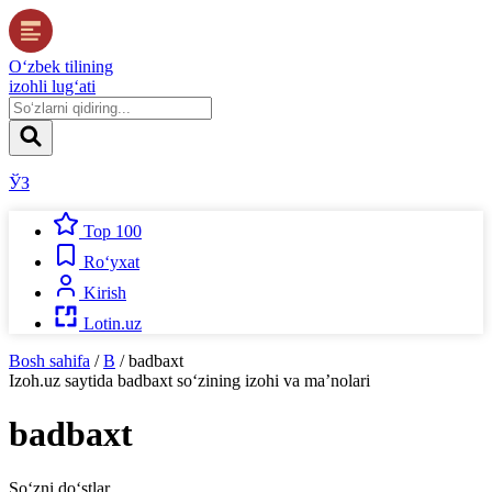
O‘zbek tilining
izohli lug‘ati
ЎЗ
Top 100
Ro‘yxat
Kirish
Lotin.uz
Bosh sahifa
/
B
/
badbaxt
Izoh.uz
saytida
badbaxt
so‘zining izohi va ma’nolari
badbaxt
So‘zni do‘stlar