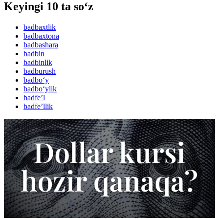
Keyingi 10 ta so‘z
badbaxtlik
badbaxtona
badbashara
badbin
badbinlik
badburush
badbo‘y
badbo‘ylik
badfeʼl
badfeʼllik