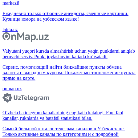
markazi!
Ежедневно только отборные анекдоты, смешные картинки.
Кузница юмора на узбекском языке!
latifa.uz
Valyutani yuqori kursda almashtirish uchun yaqin punktlarni aniqlab
beruvchi servis. Punkt joylashuvini kartada ko‘rsatadi.
Сервис, помогающий найти ближайшие пункты обмена
валюты с выгодным курсом. Покажет местоположение пункта
прямо на карте.
onmap.uz
O‘zbekcha telegram kanallarining eng katta katalogi. Faqt faol
kanallar, ruknlarda va batafsil statistikasi bilan.
Самый большой каталог телеграм каналов в Узбекистане.
Только активные каналы по категориям и с подробной