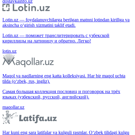
dostavkainfo.uz
Lotin.uz — foydalanuvchilarga berilgan matnni lotindan kirillga va
aksincha o‘girish xizmatini taklif etadi.
Lotin.uz — поможет транслитерировать с узбекской
кириллицы на латиницу и обратно. Легко!
lotin.uz
Maqol va naqllarning eng katta kolleksiyasi. Har bir maqol uchta
tilda (o‘zbek, rus, ingliz).
Самая большая коллекция пословиц и поговорок на трёх
языках (узбекский, русский, английский).
maqollar.uz
Har kuni eng sara latifalar va kulguli rasmlar. O‘zbek tilidagi kulgu