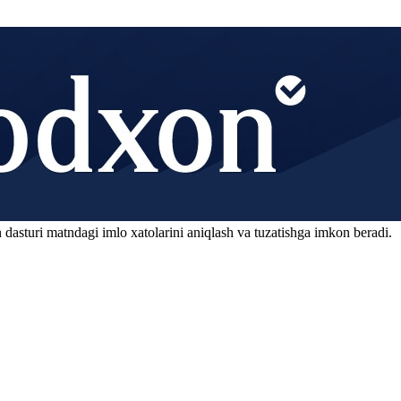
 dasturi matndagi imlo xatolarini aniqlash va tuzatishga imkon beradi.