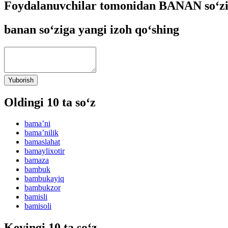
Foydalanuvchilar tomonidan BANAN so‘zi
banan so‘ziga yangi izoh qo‘shing
Yuborish
Oldingi 10 ta so‘z
bamaʼni
bamaʼnilik
bamaslahat
bamaylixotir
bamaza
bambuk
bambukayiq
bambukzor
bamisli
bamisoli
Keyingi 10 ta so‘z