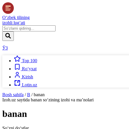
O‘zbek tilining
izohli lug‘ati
ЎЗ
Top 100
Ro‘yxat
Kirish
Lotin.uz
Bosh sahifa
/
B
/
banan
Izoh.uz
saytida
banan
so‘zining izohi va ma’nolari
banan
So‘zni do‘stlar