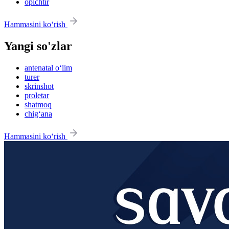
opichtir
Hammasini ko‘rish
Yangi so'zlar
antenatal o‘lim
turer
skrinshot
proletar
shatmoq
chig‘ana
Hammasini ko‘rish