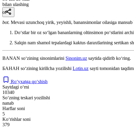
bilan ulashing
ot
bot.
Mevasi uzunchoq yirik, yeyishli, banansimonlar oilasiga mansub b
Doʻstlar bir oz soʻlgan bananlarning oltinsimon poʻstlarini arch
Salqin nam shamol tepalardagi kaktus daraxtlarining sertikan sh
BANAN
so‘zining sinonimlarini
Sinonim.uz
saytida qidirib ko‘ring.
БАНАН
so‘zining kirillcha yozilishi
Lotin.uz
sayti tomonidan taqdim 
Ro‘yxatga qo‘shish
Saytdagi o‘rni
10340
So‘zning teskari yozilishi
nanab
Harflar soni
5
Ko‘rishlar soni
379