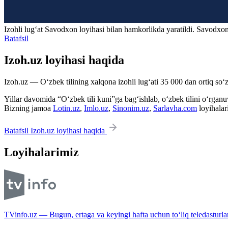
Izohli lugʻat
Savodxon
loyihasi bilan hamkorlikda yaratildi. Savodxon
Batafsil
Izoh.uz loyihasi haqida
Izoh.uz — O‘zbek tilining xalqona izohli lug‘ati 35 000 dan ortiq so‘zl
Yillar davomida “O‘zbek tili kuni”ga bag‘ishlab, o‘zbek tilini o‘rganuvc
Bizning jamoa
Lotin.uz
,
Imlo.uz
,
Sinonim.uz
,
Sarlavha.com
loyihalar
Batafsil Izoh.uz loyihasi haqida
Loyihalarimiz
TVinfo.uz — Bugun, ertaga va keyingi hafta uchun to‘liq teledasturlar