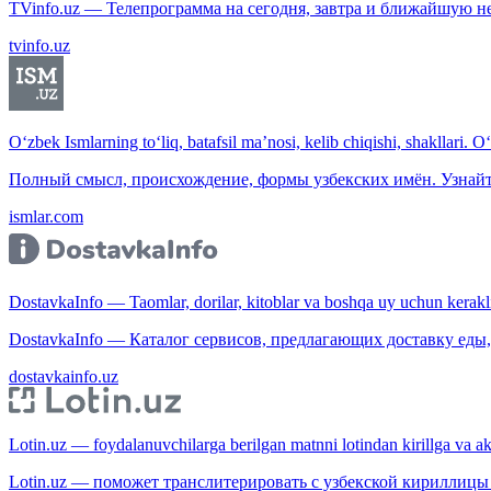
TVinfo.uz — Телепрограмма на сегодня, завтра и ближайшую н
tvinfo.uz
O‘zbek Ismlarning to‘liq, batafsil ma’nosi, kelib chiqishi, shakllari. O
Полный смысл, происхождение, формы узбекских имён. Узнайт
ismlar.com
DostavkaInfo — Taomlar, dorilar, kitoblar va boshqa uy uchun kerakli b
DostavkaInfo — Каталог сервисов, предлагающих доставку еды, 
dostavkainfo.uz
Lotin.uz — foydalanuvchilarga berilgan matnni lotindan kirillga va aksi
Lotin.uz — поможет транслитерировать с узбекской кириллицы 