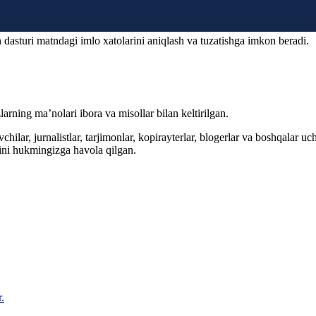
 dasturi matndagi imlo xatolarini aniqlash va tuzatishga imkon beradi.
arning ma’nolari ibora va misollar bilan keltirilgan.
hilar, jurnalistlar, tarjimonlar, kopirayterlar, blogerlar va boshqalar u
ini hukmingizga havola qilgan.
.