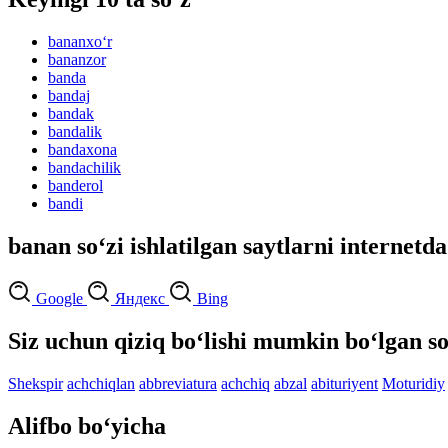
bananxo‘r
bananzor
banda
bandaj
bandak
bandalik
bandaxona
bandachilik
banderol
bandi
banan so‘zi ishlatilgan saytlarni internetda
Google
Яндекс
Bing
Siz uchun qiziq bo‘lishi mumkin bo‘lgan so
Shekspir
achchiqlan
abbreviatura
achchiq
abzal
abituriyent
Moturidiy
Alifbo bo‘yicha