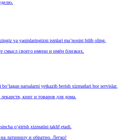
еделю.
‘zingiz va yaqinlaringizni ismlari ma’nosini bilib oling.
е смысл своего имени и имён близких.
o‘lagan narsalarni yetkazib berish xizmatlari bor servislar.
лекарств, книг и товаров для дома.
ncha o‘girish xizmatini taklif etadi.
на латиницу и обратно. Легко!