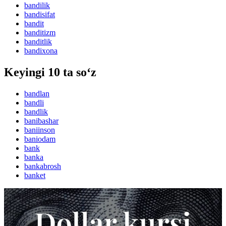
bandilik
bandisifat
bandit
banditizm
banditlik
bandixona
Keyingi 10 ta so‘z
bandlan
bandli
bandlik
banibashar
baniinson
baniodam
bank
banka
bankabrosh
banket