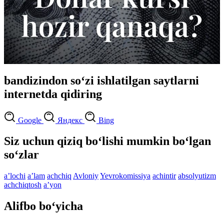
bandizindon so‘zi ishlatilgan saytlarni
internetda qidiring
Google
Яндекс
Bing
Siz uchun qiziq bo‘lishi mumkin bo‘lgan
so‘zlar
aʼlochi
aʼlam
achchiq
Avloniy
Yevrokomissiya
achintir
absolyutizm
achchiqtosh
aʼyon
Alifbo bo‘yicha