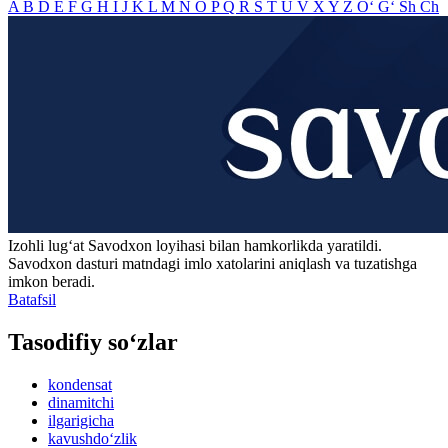
A
B
D
E
F
G
H
I
J
K
L
M
N
O
P
Q
R
S
T
U
V
X
Y
Z
O‘
G‘
Sh
Ch
Izohli lugʻat
Savodxon
loyihasi bilan hamkorlikda yaratildi.
Savodxon dasturi matndagi imlo xatolarini aniqlash va tuzatishga
imkon beradi.
Batafsil
Tasodifiy so‘zlar
kondensat
dinamitchi
ilgarigicha
kavushdo‘zlik