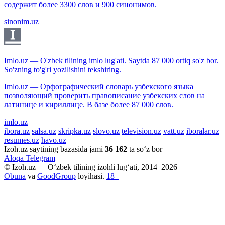
содержит более 3300 слов и 900 синонимов.
sinonim.uz
Imlo.uz — O'zbek tilining imlo lug'ati. Saytda 87 000 ortiq so'z bor.
So'zning to'g'ri yozilishini tekshiring.
Imlo.uz — Орфографический словарь узбекского языка
позволяющий проверить правописание узбекских слов на
латинице и кириллице. В базе более 87 000 слов.
imlo.uz
ibora.uz
salsa.uz
skripka.uz
slovo.uz
television.uz
vatt.uz
iboralar.uz
resumes.uz
havo.uz
Izoh.uz saytining bazasida jami
36 162
ta so‘z bor
Aloqa
Telegram
© Izoh.uz — O‘zbek tilining izohli lug‘ati, 2014–2026
Obuna
va
GoodGroup
loyihasi.
18+