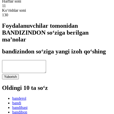
Harflar soni
11
Ko‘rishlar soni
130
Foydalanuvchilar tomonidan
BANDIZINDON so‘ziga berilgan
ma’nolar
bandizindon so‘ziga yangi izoh qo‘shing
Yuborish
Oldingi 10 ta so‘z
banderol
bandi
bandibast
bandibon