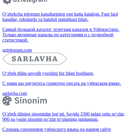
O‘zbekcha telegram kanallarining eng katta katalogi. Faqt faol
kanallar, ruknlarda va batafsil statistikasi bilan.
Самый большой каталог телеграм каналов в Узбекистане.
Только активные каналы по категориям и с подробной
статистикой.
uztelegram.com
O‘zbek tilida savodli yozishni biz bilan boshlang.
С нами вы научитесь грамотно писать на узбекском языке.
sarlavha.com
O‘zbek tilining sinonimlar lug‘ati. Saytda 3300 tadan ortiq so‘zlar,
900 ga yaqin sinonim so‘zlar to‘plamiga jamlangan.
Словарь синонимов узбекского языка на нашем сайте