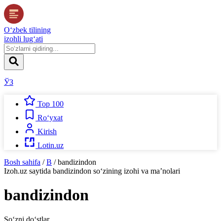
O‘zbek tilining
izohli lug‘ati
ЎЗ
Top 100
Ro‘yxat
Kirish
Lotin.uz
Bosh sahifa
/
B
/
bandizindon
Izoh.uz
saytida
bandizindon
so‘zining izohi va ma’nolari
bandizindon
So‘zni do‘stlar