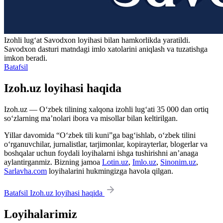
Izohli lugʻat
Savodxon
loyihasi bilan hamkorlikda yaratildi.
Savodxon dasturi matndagi imlo xatolarini aniqlash va tuzatishga
imkon beradi.
Batafsil
Izoh.uz loyihasi haqida
Izoh.uz — O‘zbek tilining xalqona izohli lug‘ati 35 000 dan ortiq
so‘zlarning ma’nolari ibora va misollar bilan keltirilgan.
Yillar davomida “O‘zbek tili kuni”ga bag‘ishlab, o‘zbek tilini
o‘rganuvchilar, jurnalistlar, tarjimonlar, kopirayterlar, blogerlar va
boshqalar uchun foydali loyihalarni ishga tushirishni an’anaga
aylantirganmiz. Bizning jamoa
Lotin.uz
,
Imlo.uz
,
Sinonim.uz
,
Sarlavha.com
loyihalarini hukmingizga havola qilgan.
Batafsil Izoh.uz loyihasi haqida
Loyihalarimiz