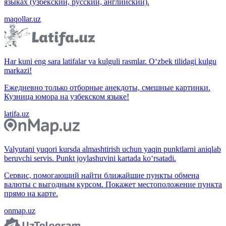
языках (узбекский, русский, английский).
maqollar.uz
Har kuni eng sara latifalar va kulguli rasmlar. O‘zbek tilidagi kulgu
markazi!
Ежедневно только отборные анекдоты, смешные картинки.
Кузница юмора на узбекском языке!
latifa.uz
Valyutani yuqori kursda almashtirish uchun yaqin punktlarni aniqlab
beruvchi servis. Punkt joylashuvini kartada ko‘rsatadi.
Сервис, помогающий найти ближайшие пункты обмена
валюты с выгодным курсом. Покажет местоположение пункта
прямо на карте.
onmap.uz