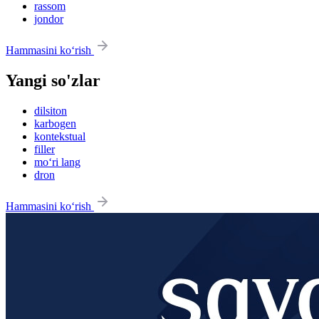
rassom
jondor
Hammasini ko‘rish
Yangi so'zlar
dilsiton
karbogen
kontekstual
filler
mo‘ri lang
dron
Hammasini ko‘rish