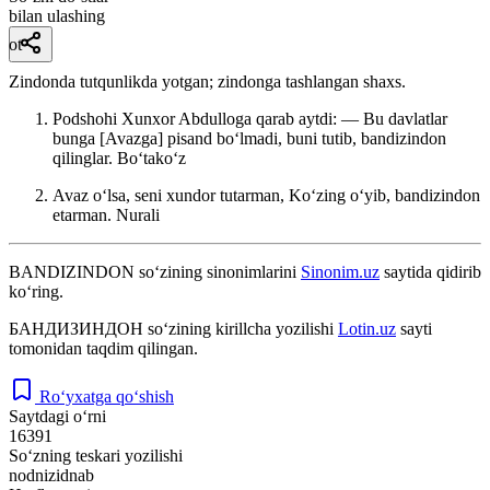
bilan ulashing
ot
Zindonda tutqunlikda yotgan; zindonga tashlangan shaxs.
Podshohi Xunxor Abdulloga qarab aytdi: — Bu davlatlar
bunga [Avazga] pisand boʻlmadi, buni tutib, bandizindon
qilinglar.
Boʻtakoʻz
Avaz oʻlsa, seni xundor tutarman, Koʻzing oʻyib, bandizindon
etarman.
Nurali
BANDIZINDON
so‘zining sinonimlarini
Sinonim.uz
saytida qidirib
ko‘ring.
БАНДИЗИНДОН
so‘zining kirillcha yozilishi
Lotin.uz
sayti
tomonidan taqdim qilingan.
Ro‘yxatga qo‘shish
Saytdagi o‘rni
16391
So‘zning teskari yozilishi
nodnizidnab