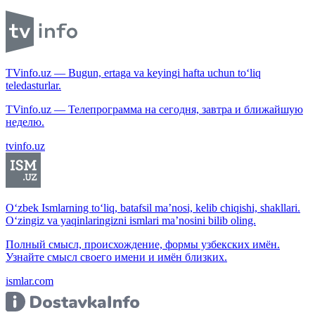
TVinfo.uz — Bugun, ertaga va keyingi hafta uchun to‘liq
teledasturlar.
TVinfo.uz — Телепрограмма на сегодня, завтра и ближайшую
неделю.
tvinfo.uz
O‘zbek Ismlarning to‘liq, batafsil ma’nosi, kelib chiqishi, shakllari.
O‘zingiz va yaqinlaringizni ismlari ma’nosini bilib oling.
Полный смысл, происхождение, формы узбекских имён.
Узнайте смысл своего имени и имён близких.
ismlar.com