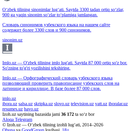
O‘zbek tilining sinonimlar lug‘ati. Saytda 3300 tadan ortiq so‘zlar,
900 ga yaqin sinonim so‘zlar to‘plamiga jamlangan.
Словарь синонимов узбекского языка на нашем сайте
содержит более 3300 слов и 900 синонимов.
sinonim.uz
Imlo.uz — O'zbek tilining imlo lug'ati. Saytda 87 000 ortiq so'z bor.
So'zning to'g'ri yozilishini tekshiring.
Imlo.uz — Орфографический словарь узбекского языка
позволяющий проверить правописание узбекских слов на
латинице и кириллице. В базе более 87 000 слов.
imlo.uz
ibora.uz
salsa.uz
skripka.uz
slovo.uz
television.uz
vatt.uz
iboralar.uz
resumes.uz
havo.uz
Izoh.uz saytining bazasida jami
36 172
ta so‘z bor
Aloqa
Telegram
© Izoh.uz — O‘zbek tilining izohli lug‘ati, 2014–2026
Obuna
va
GoodGroup
loyihasi.
18+