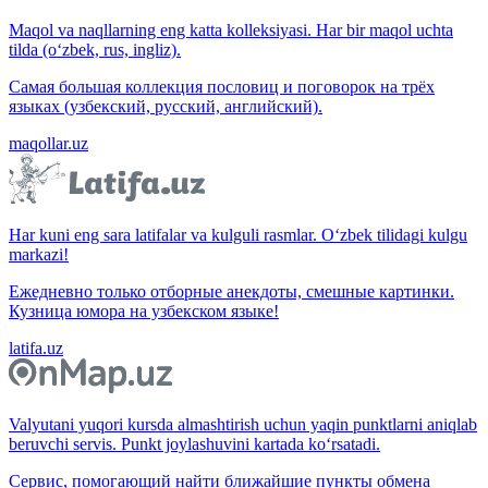
Maqol va naqllarning eng katta kolleksiyasi. Har bir maqol uchta
tilda (o‘zbek, rus, ingliz).
Самая большая коллекция пословиц и поговорок на трёх
языках (узбекский, русский, английский).
maqollar.uz
Har kuni eng sara latifalar va kulguli rasmlar. O‘zbek tilidagi kulgu
markazi!
Ежедневно только отборные анекдоты, смешные картинки.
Кузница юмора на узбекском языке!
latifa.uz
Valyutani yuqori kursda almashtirish uchun yaqin punktlarni aniqlab
beruvchi servis. Punkt joylashuvini kartada ko‘rsatadi.
Сервис, помогающий найти ближайшие пункты обмена