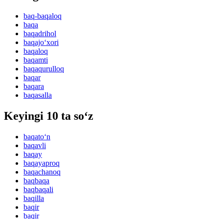
baq-baqaloq
baqa
baqadrihol
baqajo‘xori
baqaloq
baqamti
baqaqurulloq
baqar
baqara
baqasalla
Keyingi 10 ta so‘z
baqato‘n
baqavli
baqay
baqayaproq
baqachanoq
baqbaqa
baqbaqali
baqilla
baqir
baqir