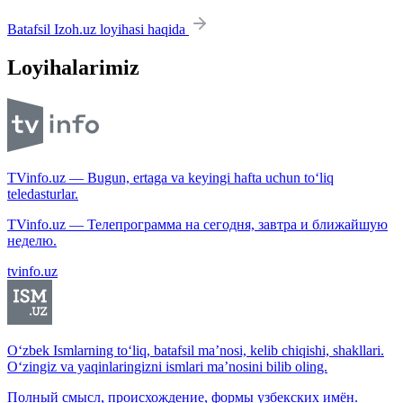
Batafsil Izoh.uz loyihasi haqida
Loyihalarimiz
TVinfo.uz — Bugun, ertaga va keyingi hafta uchun to‘liq
teledasturlar.
TVinfo.uz — Телепрограмма на сегодня, завтра и ближайшую
неделю.
tvinfo.uz
O‘zbek Ismlarning to‘liq, batafsil ma’nosi, kelib chiqishi, shakllari.
O‘zingiz va yaqinlaringizni ismlari ma’nosini bilib oling.
Полный смысл, происхождение, формы узбекских имён.