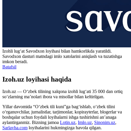
Izohli lugʻat
Savodxon
loyihasi bilan hamkorlikda yaratildi.
Savodxon dasturi matndagi imlo xatolarini aniqlash va tuzatishga
imkon beradi.
Batafsil
Izoh.uz loyihasi haqida
Izoh.uz — O‘zbek tilining xalqona izohli lug‘ati 35 000 dan ortiq
so‘zlarning ma’nolari ibora va misollar bilan keltirilgan.
Yillar davomida “O‘zbek tili kuni”ga bag‘ishlab, o‘zbek tilini
o‘rganuvchilar, jurnalistlar, tarjimonlar, kopirayterlar, blogerlar va
boshqalar uchun foydali loyihalarni ishga tushirishni an’anaga
aylantirganmiz. Bizning jamoa
Lotin.uz
,
Imlo.uz
,
Sinonim.uz
,
Sarlavha.com
loyihalarini hukmingizga havola qilgan.