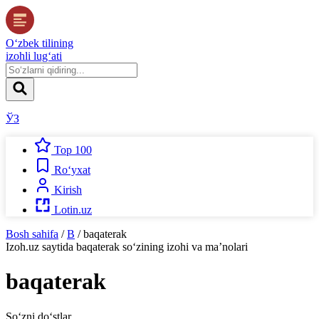
O‘zbek tilining
izohli lug‘ati
ЎЗ
Top 100
Ro‘yxat
Kirish
Lotin.uz
Bosh sahifa
/
B
/
baqaterak
Izoh.uz
saytida
baqaterak
so‘zining izohi va ma’nolari
baqaterak
So‘zni do‘stlar