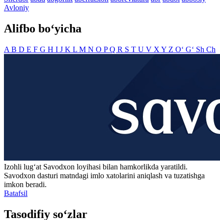
Avloniy
Alifbo bo‘yicha
A
B
D
E
F
G
H
I
J
K
L
M
N
O
P
Q
R
S
T
U
V
X
Y
Z
O‘
G‘
Sh
Ch
Izohli lugʻat
Savodxon
loyihasi bilan hamkorlikda yaratildi.
Savodxon dasturi matndagi imlo xatolarini aniqlash va tuzatishga
imkon beradi.
Batafsil
Tasodifiy so‘zlar