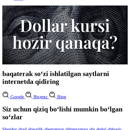
baqaterak so‘zi ishlatilgan saytlarni
internetda qidiring
Google
Яндекс
Bing
Siz uchun qiziq bo‘lishi mumkin bo‘lgan
so‘zlar
Sherdor
abad
abgorlik
aberratsion
abbreviatura
abr
abdol
abbosiy