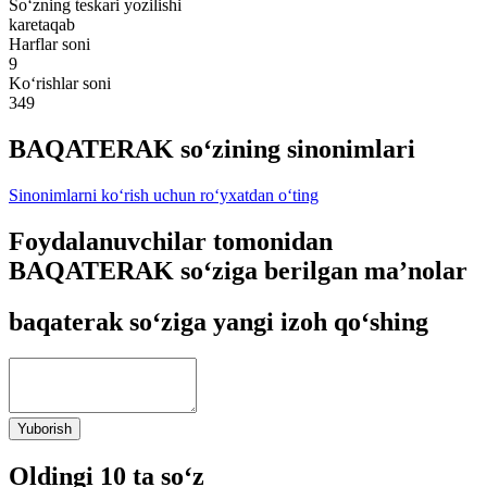
So‘zning teskari yozilishi
karetaqab
Harflar soni
9
Ko‘rishlar soni
349
BAQATERAK so‘zining sinonimlari
Sinonimlarni ko‘rish uchun ro‘yxatdan o‘ting
Foydalanuvchilar tomonidan
BAQATERAK so‘ziga berilgan ma’nolar
baqaterak so‘ziga yangi izoh qo‘shing
Yuborish
Oldingi 10 ta so‘z