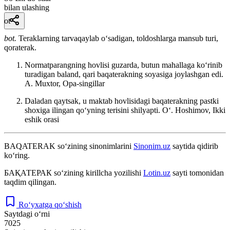
bilan ulashing
ot
bot.
Teraklarning tarvaqaylab oʻsadigan, toldoshlarga mansub turi,
qoraterak.
Normatparangning hovlisi guzarda, butun mahallaga koʻrinib
turadigan baland, qari baqaterakning soyasiga joylashgan edi.
A. Muxtor, Opa-singillar
Daladan qaytsak, u maktab hovlisidagi baqaterakning pastki
shoxiga ilingan qoʻyning terisini shilyapti.
Oʻ. Hoshimov, Ikki
eshik orasi
BAQATERAK
so‘zining sinonimlarini
Sinonim.uz
saytida qidirib
ko‘ring.
БАҚАТЕРАК
so‘zining kirillcha yozilishi
Lotin.uz
sayti tomonidan
taqdim qilingan.
Ro‘yxatga qo‘shish
Saytdagi o‘rni
7025