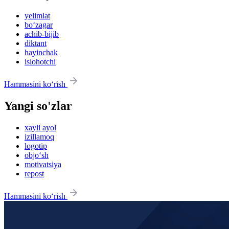
yelimlat
bo‘zagar
achib-bijib
diktant
hayinchak
islohotchi
Hammasini ko‘rish
Yangi so'zlar
xayli ayol
izillamoq
logotip
objo‘sh
motivatsiya
repost
Hammasini ko‘rish