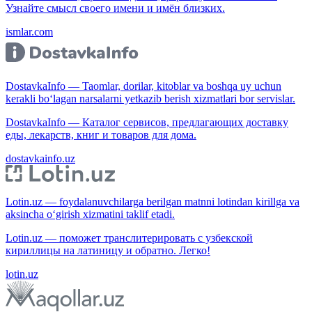
Узнайте смысл своего имени и имён близких.
ismlar.com
DostavkaInfo — Taomlar, dorilar, kitoblar va boshqa uy uchun
kerakli bo‘lagan narsalarni yetkazib berish xizmatlari bor servislar.
DostavkaInfo — Каталог сервисов, предлагающих доставку
еды, лекарств, книг и товаров для дома.
dostavkainfo.uz
Lotin.uz — foydalanuvchilarga berilgan matnni lotindan kirillga va
aksincha o‘girish xizmatini taklif etadi.
Lotin.uz — поможет транслитерировать с узбекской
кириллицы на латиницу и обратно. Легко!
lotin.uz