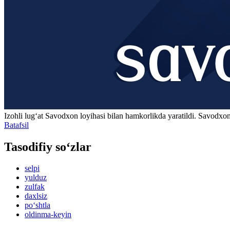
Izohli lugʻat
Savodxon
loyihasi bilan hamkorlikda yaratildi. Savodxon
Batafsil
Tasodifiy so‘zlar
selpi
yulduz
zulfak
daxlsiz
po‘shtla
oldinma-keyin