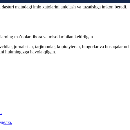
 dasturi matndagi imlo xatolarini aniqlash va tuzatishga imkon beradi.
arning ma’nolari ibora va misollar bilan keltirilgan.
hilar, jurnalistlar, tarjimonlar, kopirayterlar, blogerlar va boshqalar u
ini hukmingizga havola qilgan.
.
еделю.