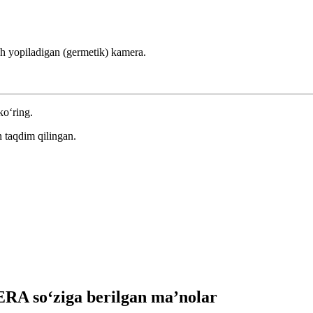
ch yopiladigan (germetik) kamera.
ko‘ring.
 taqdim qilingan.
A so‘ziga berilgan ma’nolar