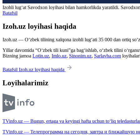
Izohli lugʻat
Savodxon
loyihasi bilan hamkorlikda yaratildi. Savodxon
Batafsil
Izoh.uz loyihasi haqida
Izoh.uz — O‘zbek tilining xalqona izohli lug‘ati 35 000 dan ortiq so‘zl
Yillar davomida “O‘zbek tili kuni”ga bag‘ishlab, o‘zbek tilini o‘rganuvc
Bizning jamoa
Lotin.uz
,
Imlo.uz
,
Sinonim.uz
,
Sarlavha.com
loyihalar
Batafsil Izoh.uz loyihasi haqida
Loyihalarimiz
TVinfo.uz — Bugun, ertaga va keyingi hafta uchun to‘liq teledasturlar
TVinfo.uz — Телепрограмма на сегодня, завтра и ближайшую н