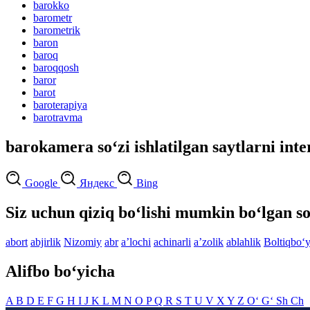
barokko
barometr
barometrik
baron
baroq
baroqqosh
baror
barot
baroterapiya
barotravma
barokamera so‘zi ishlatilgan saytlarni inte
Google
Яндекс
Bing
Siz uchun qiziq bo‘lishi mumkin bo‘lgan so
abort
abjirlik
Nizomiy
abr
aʼlochi
achinarli
aʼzolik
ablahlik
Boltiqbo‘y
Alifbo bo‘yicha
A
B
D
E
F
G
H
I
J
K
L
M
N
O
P
Q
R
S
T
U
V
X
Y
Z
O‘
G‘
Sh
Ch