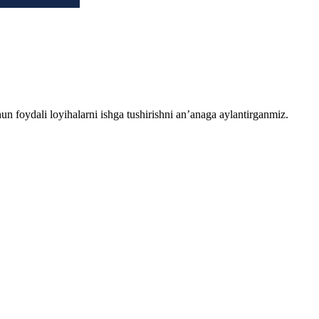
chun foydali loyihalarni ishga tushirishni an’anaga aylantirganmiz.