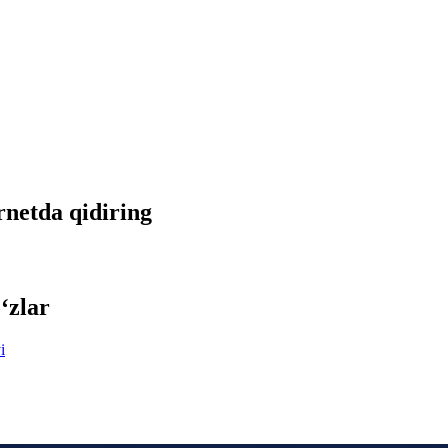
rnetda qidiring
‘zlar
i