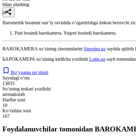
bilan ulashing
ot
Barometrik bosimni sunʼiy ravishda oʻzgartirishga imkon beruvchi zi
Past bosimli barokamera. Yuqori bosimli barokamera.
BAROKAMERA
so‘zining sinonimlarini
Sinonim.uz
saytida qidirib 
БАРОКАМЕРА
so‘zining kirillcha yozilishi
Lotin.uz
sayti tomonidan
Ro‘yxatga qo‘shish
Saytdagi o‘rni
13835
So‘zning teskari yozilishi
aremakorab
Harflar soni
10
Ko‘rishlar soni
167
Foydalanuvchilar tomonidan BAROKAMER