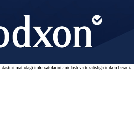
 dasturi matndagi imlo xatolarini aniqlash va tuzatishga imkon beradi.