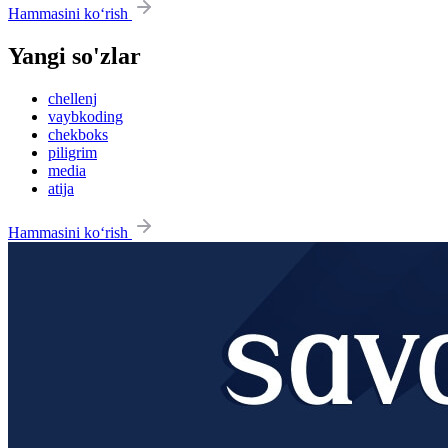
Hammasini ko‘rish
Yangi so'zlar
chellenj
vaybkoding
chekboks
piligrim
media
atija
Hammasini ko‘rish