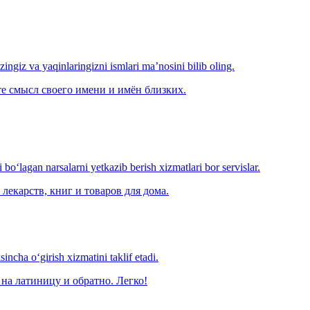
‘zingiz va yaqinlaringizni ismlari ma’nosini bilib oling.
е смысл своего имени и имён близких.
o‘lagan narsalarni yetkazib berish xizmatlari bor servislar.
лекарств, книг и товаров для дома.
ncha o‘girish xizmatini taklif etadi.
на латиницу и обратно. Легко!