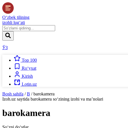
O‘zbek tilining
izohli lug‘ati
ЎЗ
Top 100
Ro‘yxat
Kirish
Lotin.uz
Bosh sahifa
/
B
/
barokamera
Izoh.uz
saytida
barokamera
so‘zining izohi va ma’nolari
barokamera
So‘zni do‘stlar