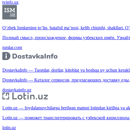
tvinfo.uz
O‘zbek Ismlarning to‘liq, batafsil ma’nosi, kelib chiqishi, shakllari. O
Полный смысл, происхождение, формы узбекских имён. Узнайт
ismlar.com
DostavkaInfo — Taomlar, dorilar, kitoblar va boshqa uy uchun kerakli b
DostavkaInfo — Каталог сервисов, предлагающих доставку еды, 
dostavkainfo.uz
Lotin.uz — foydalanuvchilarga berilgan matnni lotindan kirillga va aksi
Lotin.uz — поможет транслитерировать с узбекской кириллицы 
lotin.uz