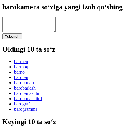
barokamera so‘ziga yangi izoh qo‘shing
Yuborish
Oldingi 10 ta so‘z
barmen
barmoq
barno
barobar
barobarlan
barobarlash
barobarlashtir
barobarlashtiril
barograf
barogramma
Keyingi 10 ta so‘z