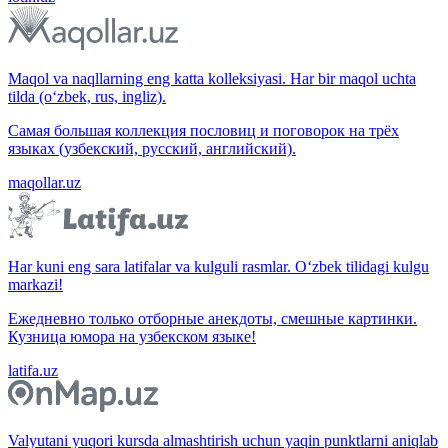
Maqol va naqllarning eng katta kolleksiyasi. Har bir maqol uchta
tilda (o‘zbek, rus, ingliz).
Самая большая коллекция пословиц и поговорок на трёх
языках (узбекский, русский, английский).
maqollar.uz
Har kuni eng sara latifalar va kulguli rasmlar. O‘zbek tilidagi kulgu
markazi!
Ежедневно только отборные анекдоты, смешные картинки.
Кузница юмора на узбекском языке!
latifa.uz
Valyutani yuqori kursda almashtirish uchun yaqin punktlarni aniqlab