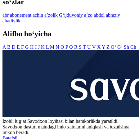
so‘zlar
abr
abonement
achin
aʼzolik
G‘ijduvoniy
aʼzo
abdol
abraziv
abadiylik
Alifbo bo‘yicha
A
B
D
E
F
G
H
I
J
K
L
M
N
O
P
Q
R
S
T
U
V
X
Y
Z
O‘
G‘
Sh
Ch
Izohli lugʻat
Savodxon
loyihasi bilan hamkorlikda yaratildi.
Savodxon dasturi matndagi imlo xatolarini aniqlash va tuzatishga
imkon beradi.
Batafsil