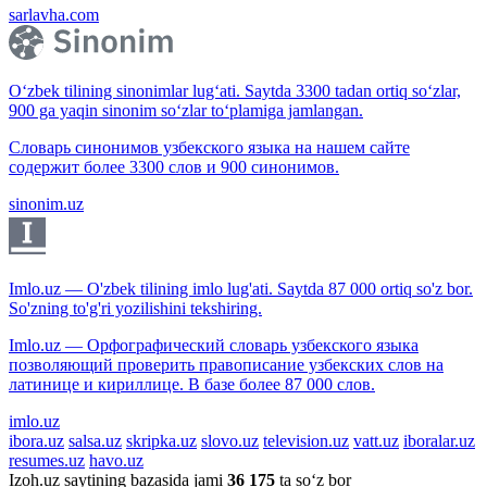
sarlavha.com
O‘zbek tilining sinonimlar lug‘ati. Saytda 3300 tadan ortiq so‘zlar,
900 ga yaqin sinonim so‘zlar to‘plamiga jamlangan.
Словарь синонимов узбекского языка на нашем сайте
содержит более 3300 слов и 900 синонимов.
sinonim.uz
Imlo.uz — O'zbek tilining imlo lug'ati. Saytda 87 000 ortiq so'z bor.
So'zning to'g'ri yozilishini tekshiring.
Imlo.uz — Орфографический словарь узбекского языка
позволяющий проверить правописание узбекских слов на
латинице и кириллице. В базе более 87 000 слов.
imlo.uz
ibora.uz
salsa.uz
skripka.uz
slovo.uz
television.uz
vatt.uz
iboralar.uz
resumes.uz
havo.uz
Izoh.uz saytining bazasida jami
36 175
ta so‘z bor