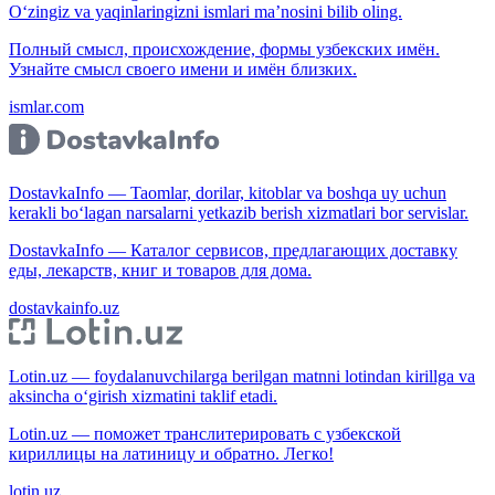
O‘zingiz va yaqinlaringizni ismlari ma’nosini bilib oling.
Полный смысл, происхождение, формы узбекских имён.
Узнайте смысл своего имени и имён близких.
ismlar.com
DostavkaInfo — Taomlar, dorilar, kitoblar va boshqa uy uchun
kerakli bo‘lagan narsalarni yetkazib berish xizmatlari bor servislar.
DostavkaInfo — Каталог сервисов, предлагающих доставку
еды, лекарств, книг и товаров для дома.
dostavkainfo.uz
Lotin.uz — foydalanuvchilarga berilgan matnni lotindan kirillga va
aksincha o‘girish xizmatini taklif etadi.
Lotin.uz — поможет транслитерировать с узбекской
кириллицы на латиницу и обратно. Легко!
lotin.uz