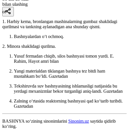
bilan ulashing
ot
1. Harbiy kema, bronlangan mashinalarning gumbaz shaklidagi
qurilmasi va tankning aylanadigan ana shunday qismi.
Bashnyalardan oʻt ochmoq.
2. Minora shaklidagi qurilma.
Yusuf fermadan chiqib, silos bashnyasi tomon yurdi.
E.
Rahim, Hayot amri bilan
Yangi materialdan tiklangan bashnya tez bitdi ham
mustahkam boʻldi.
Gazetadan
Tekshiruvda suv bashnyasining ishlamasligi natijasida bu
yerdagi mexanizmlar bekor turganligi aniq-landi.
Gazetadan
Zalning oʻrtasida reaktorning bashnyasi qad koʻtarib turibdi.
Gazetadan
BASHNYA
so‘zining sinonimlarini
Sinonim.uz
saytida qidirib
ko‘ring.