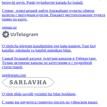
beruvchi servis. Punkt joylashuvini kartada ko‘rsatadi.
Сервис, помогающий найти ближайшие пункты обмена
валюты с выгодным курсом. Покажет местоположение пункта
прямо на карте.
onmap.uz
O‘zbekcha telegram kanallarining eng katta katalogi. Faqt faol
kanallar, ruknlarda va batafsil statistikasi bilan.
Самый большой каталог телеграм каналов в Узбекистане.
Только активные каналы по категориям и с подробной
статистикой.
uztelegram.com
O‘zbek tilida savodli yozishni biz bilan boshlang.
С нами вы научитесь грамотно писать на узбекском языке.