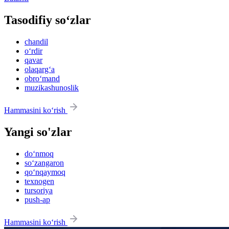
Tasodifiy so‘zlar
chandil
o‘rdir
qavar
olaqarg‘a
obro‘mand
muzikashunoslik
Hammasini ko‘rish
Yangi so'zlar
do‘nmoq
so‘zangaron
qo‘nqaymoq
texnogen
tursoriya
push-ap
Hammasini ko‘rish