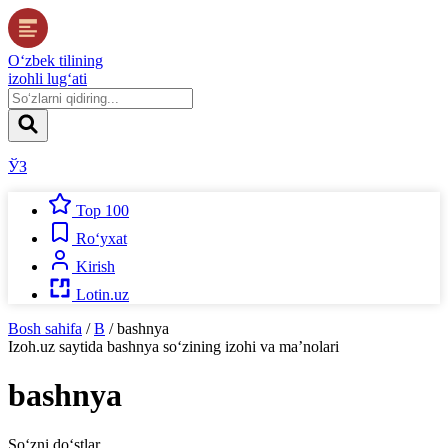
O‘zbek tilining
izohli lug‘ati
ЎЗ
Top 100
Ro‘yxat
Kirish
Lotin.uz
Bosh sahifa
/
B
/
bashnya
Izoh.uz
saytida
bashnya
so‘zining izohi va ma’nolari
bashnya
So‘zni do‘stlar