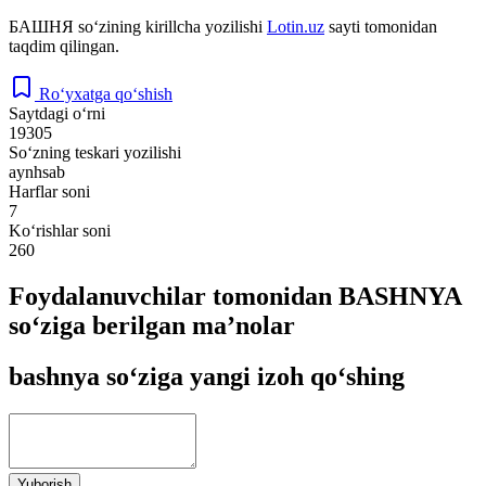
БАШНЯ
so‘zining kirillcha yozilishi
Lotin.uz
sayti tomonidan
taqdim qilingan.
Ro‘yxatga qo‘shish
Saytdagi o‘rni
19305
So‘zning teskari yozilishi
aynhsab
Harflar soni
7
Ko‘rishlar soni
260
Foydalanuvchilar tomonidan BASHNYA
so‘ziga berilgan ma’nolar
bashnya so‘ziga yangi izoh qo‘shing
Yuborish