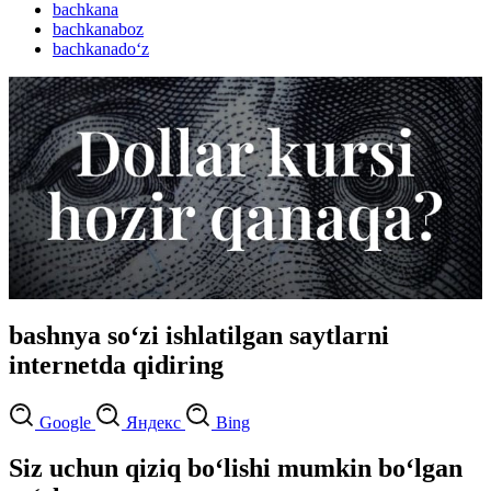
bachkana
bachkanaboz
bachkanado‘z
bashnya so‘zi ishlatilgan saytlarni
internetda qidiring
Google
Яндекс
Bing
Siz uchun qiziq bo‘lishi mumkin bo‘lgan