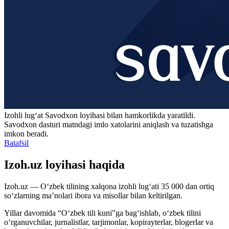
Izohli lugʻat
Savodxon
loyihasi bilan hamkorlikda yaratildi.
Savodxon dasturi matndagi imlo xatolarini aniqlash va tuzatishga
imkon beradi.
Batafsil
Izoh.uz loyihasi haqida
Izoh.uz — O‘zbek tilining xalqona izohli lug‘ati 35 000 dan ortiq
so‘zlarning ma’nolari ibora va misollar bilan keltirilgan.
Yillar davomida “O‘zbek tili kuni”ga bag‘ishlab, o‘zbek tilini
o‘rganuvchilar, jurnalistlar, tarjimonlar, kopirayterlar, blogerlar va