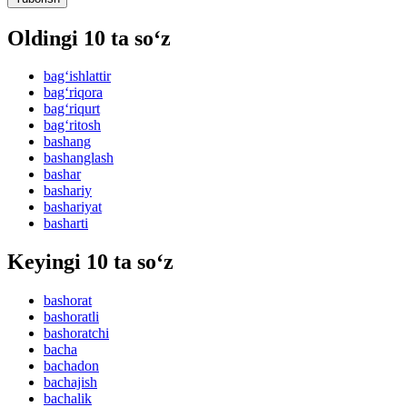
Oldingi 10 ta so‘z
bag‘ishlattir
bag‘riqora
bag‘riqurt
bag‘ritosh
bashang
bashanglash
bashar
bashariy
bashariyat
basharti
Keyingi 10 ta so‘z
bashorat
bashoratli
bashoratchi
bacha
bachadon
bachajish
bachalik