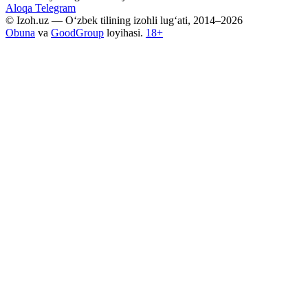
Aloqa
Telegram
© Izoh.uz — O‘zbek tilining izohli lug‘ati, 2014–2026
Obuna
va
GoodGroup
loyihasi.
18+