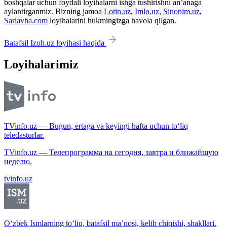
boshqalar uchun foydali loyihalarni ishga tushirishni an’anaga
aylantirganmiz. Bizning jamoa
Lotin.uz
,
Imlo.uz
,
Sinonim.uz
,
Sarlavha.com
loyihalarini hukmingizga havola qilgan.
Batafsil Izoh.uz loyihasi haqida
Loyihalarimiz
TVinfo.uz — Bugun, ertaga va keyingi hafta uchun to‘liq
teledasturlar.
TVinfo.uz — Телепрограмма на сегодня, завтра и ближайшую
неделю.
tvinfo.uz
O‘zbek Ismlarning to‘liq, batafsil ma’nosi, kelib chiqishi, shakllari.