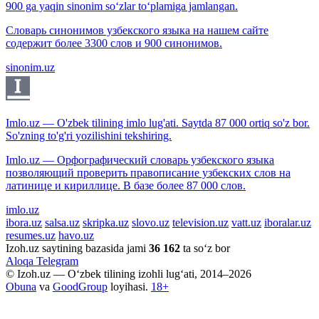
900 ga yaqin sinonim so‘zlar to‘plamiga jamlangan.
Словарь синонимов узбекского языка на нашем сайте
содержит более 3300 слов и 900 синонимов.
sinonim.uz
Imlo.uz — O'zbek tilining imlo lug'ati. Saytda 87 000 ortiq so'z bor.
So'zning to'g'ri yozilishini tekshiring.
Imlo.uz — Орфографический словарь узбекского языка
позволяющий проверить правописание узбекских слов на
латинице и кириллице. В базе более 87 000 слов.
imlo.uz
ibora.uz
salsa.uz
skripka.uz
slovo.uz
television.uz
vatt.uz
iboralar.uz
resumes.uz
havo.uz
Izoh.uz saytining bazasida jami
36 162
ta so‘z bor
Aloqa
Telegram
© Izoh.uz — O‘zbek tilining izohli lug‘ati, 2014–2026
Obuna
va
GoodGroup
loyihasi.
18+