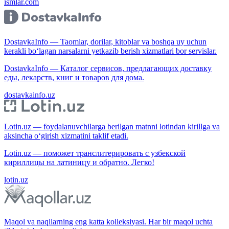
ismlar.com
DostavkaInfo — Taomlar, dorilar, kitoblar va boshqa uy uchun
kerakli bo‘lagan narsalarni yetkazib berish xizmatlari bor servislar.
DostavkaInfo — Каталог сервисов, предлагающих доставку
еды, лекарств, книг и товаров для дома.
dostavkainfo.uz
Lotin.uz — foydalanuvchilarga berilgan matnni lotindan kirillga va
aksincha o‘girish xizmatini taklif etadi.
Lotin.uz — поможет транслитерировать с узбекской
кириллицы на латиницу и обратно. Легко!
lotin.uz
Maqol va naqllarning eng katta kolleksiyasi. Har bir maqol uchta