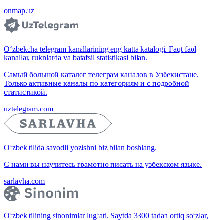
onmap.uz
O‘zbekcha telegram kanallarining eng katta katalogi. Faqt faol
kanallar, ruknlarda va batafsil statistikasi bilan.
Самый большой каталог телеграм каналов в Узбекистане.
Только активные каналы по категориям и с подробной
статистикой.
uztelegram.com
O‘zbek tilida savodli yozishni biz bilan boshlang.
С нами вы научитесь грамотно писать на узбекском языке.
sarlavha.com
O‘zbek tilining sinonimlar lug‘ati. Saytda 3300 tadan ortiq so‘zlar,