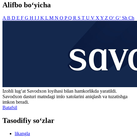
Alifbo bo‘yicha
A
B
D
E
F
G
H
I
J
K
L
M
N
O
P
Q
R
S
T
U
V
X
Y
Z
O‘
G‘
Sh
Ch
Izohli lugʻat
Savodxon
loyihasi bilan hamkorlikda yaratildi.
Savodxon dasturi matndagi imlo xatolarini aniqlash va tuzatishga
imkon beradi.
Batafsil
Tasodifiy so‘zlar
likangla