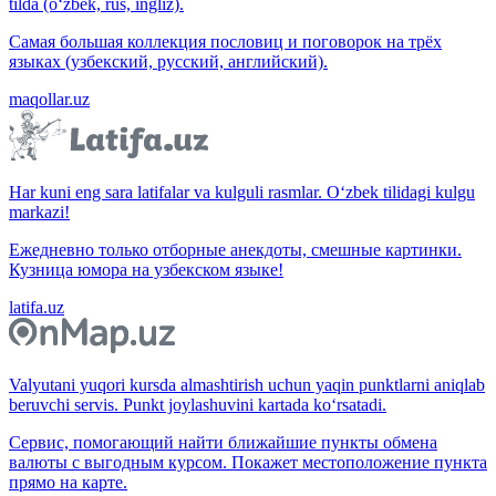
tilda (o‘zbek, rus, ingliz).
Самая большая коллекция пословиц и поговорок на трёх
языках (узбекский, русский, английский).
maqollar.uz
Har kuni eng sara latifalar va kulguli rasmlar. O‘zbek tilidagi kulgu
markazi!
Ежедневно только отборные анекдоты, смешные картинки.
Кузница юмора на узбекском языке!
latifa.uz
Valyutani yuqori kursda almashtirish uchun yaqin punktlarni aniqlab
beruvchi servis. Punkt joylashuvini kartada ko‘rsatadi.
Сервис, помогающий найти ближайшие пункты обмена
валюты с выгодным курсом. Покажет местоположение пункта
прямо на карте.