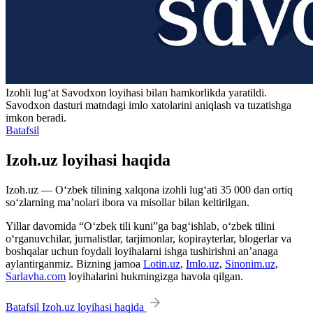
Izohli lugʻat
Savodxon
loyihasi bilan hamkorlikda yaratildi.
Savodxon dasturi matndagi imlo xatolarini aniqlash va tuzatishga
imkon beradi.
Batafsil
Izoh.uz loyihasi haqida
Izoh.uz — O‘zbek tilining xalqona izohli lug‘ati 35 000 dan ortiq
so‘zlarning ma’nolari ibora va misollar bilan keltirilgan.
Yillar davomida “O‘zbek tili kuni”ga bag‘ishlab, o‘zbek tilini
o‘rganuvchilar, jurnalistlar, tarjimonlar, kopirayterlar, blogerlar va
boshqalar uchun foydali loyihalarni ishga tushirishni an’anaga
aylantirganmiz. Bizning jamoa
Lotin.uz
,
Imlo.uz
,
Sinonim.uz
,
Sarlavha.com
loyihalarini hukmingizga havola qilgan.
Batafsil Izoh.uz loyihasi haqida