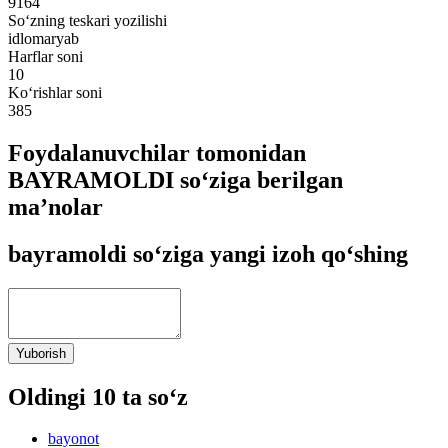
9164
So‘zning teskari yozilishi
idlomaryab
Harflar soni
10
Ko‘rishlar soni
385
Foydalanuvchilar tomonidan
BAYRAMOLDI so‘ziga berilgan
ma’nolar
bayramoldi so‘ziga yangi izoh qo‘shing
Yuborish
Oldingi 10 ta so‘z
bayonot