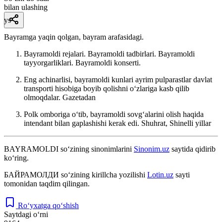
bilan ulashing
ys
Bayramga yaqin qolgan, bayram arafasidagi.
Bayramoldi rejalari. Bayramoldi tadbirlari. Bayramoldi
tayyorgarliklari. Bayramoldi konserti.
Eng achinarlisi, bayramoldi kunlari ayrim pulparastlar davlat
transporti hisobiga boyib qolishni oʻzlariga kasb qilib
olmoqdalar.
Gazetadan
Polk omboriga oʻtib, bayramoldi sovgʻalarini olish haqida
intendant bilan gaplashishi kerak edi.
Shuhrat, Shinelli yillar
BAYRAMOLDI
so‘zining sinonimlarini
Sinonim.uz
saytida qidirib
ko‘ring.
БАЙРАМОЛДИ
so‘zining kirillcha yozilishi
Lotin.uz
sayti
tomonidan taqdim qilingan.
Ro‘yxatga qo‘shish
Saytdagi o‘rni