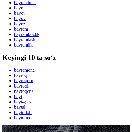
bayonchilik
bayot
bayot
bayov
bayoz
bayram
bayrambozlik
bayramlash
bayramlik
Keyingi 10 ta so‘z
bayramona
bayroq
bayroqdor
bayroqli
bayroqcha
bayt
bayt-g‘azal
baytal
baytulloh
baytulmol