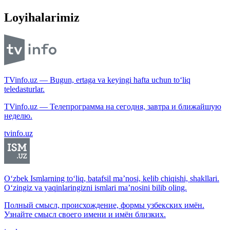
Loyihalarimiz
TVinfo.uz — Bugun, ertaga va keyingi hafta uchun to‘liq
teledasturlar.
TVinfo.uz — Телепрограмма на сегодня, завтра и ближайшую
неделю.
tvinfo.uz
O‘zbek Ismlarning to‘liq, batafsil ma’nosi, kelib chiqishi, shakllari.
O‘zingiz va yaqinlaringizni ismlari ma’nosini bilib oling.
Полный смысл, происхождение, формы узбекских имён.
Узнайте смысл своего имени и имён близких.