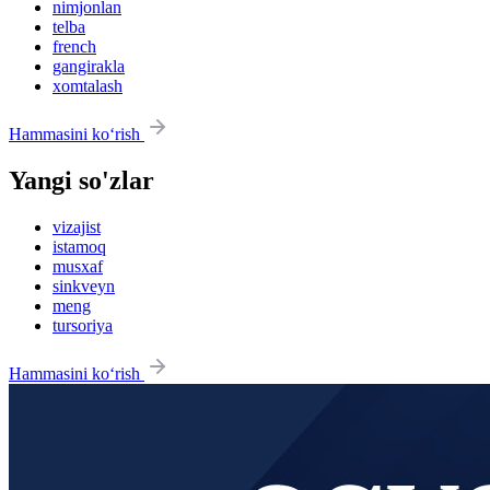
nimjonlan
telba
french
gangirakla
xomtalash
Hammasini ko‘rish
Yangi so'zlar
vizajist
istamoq
musxaf
sinkveyn
meng
tursoriya
Hammasini ko‘rish