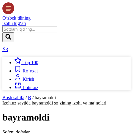
O‘zbek tilining
izohli lug‘ati
ЎЗ
Top 100
Ro‘yxat
Kirish
Lotin.uz
Bosh sahifa
/
B
/
bayramoldi
Izoh.uz
saytida
bayramoldi
so‘zining izohi va ma’nolari
bayramoldi
So‘zni do‘stlar