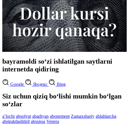
bayramoldi so‘zi ishlatilgan saytlarni
internetda qidiring
Google
Яндекс
Bing
Siz uchun qiziq bo‘lishi mumkin bo‘lgan
so‘zlar
aʼlochi
absolyut
abadiyan
abonement
Zamaxshariy
ablahlarcha
abstraktlashtiril
abssissa
Venera