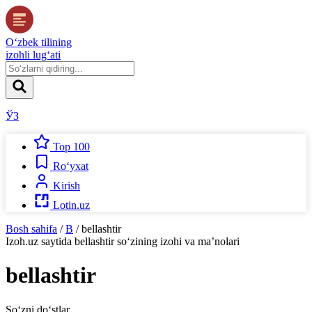
O‘zbek tilining
izohli lug‘ati
ЎЗ
Top 100
Ro‘yxat
Kirish
Lotin.uz
Bosh sahifa
/
B
/
bellashtir
Izoh.uz
saytida
bellashtir
so‘zining izohi va ma’nolari
bellashtir
So‘zni do‘stlar