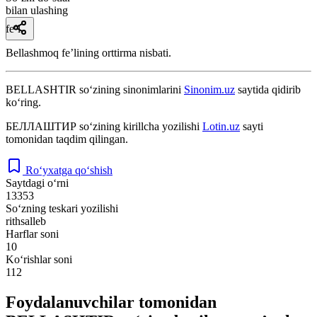
bilan ulashing
fe’l
Bellashmoq feʼlining orttirma nisbati.
BELLASHTIR
so‘zining sinonimlarini
Sinonim.uz
saytida qidirib
ko‘ring.
БЕЛЛАШТИР
so‘zining kirillcha yozilishi
Lotin.uz
sayti
tomonidan taqdim qilingan.
Ro‘yxatga qo‘shish
Saytdagi o‘rni
13353
So‘zning teskari yozilishi
rithsalleb
Harflar soni
10
Ko‘rishlar soni
112
Foydalanuvchilar tomonidan