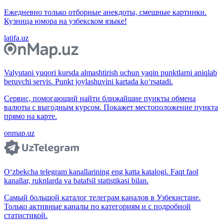
Ежедневно только отборные анекдоты, смешные картинки.
Кузница юмора на узбекском языке!
latifa.uz
Valyutani yuqori kursda almashtirish uchun yaqin punktlarni aniqlab
beruvchi servis. Punkt joylashuvini kartada ko‘rsatadi.
Сервис, помогающий найти ближайшие пункты обмена
валюты с выгодным курсом. Покажет местоположение пункта
прямо на карте.
onmap.uz
O‘zbekcha telegram kanallarining eng katta katalogi. Faqt faol
kanallar, ruknlarda va batafsil statistikasi bilan.
Самый большой каталог телеграм каналов в Узбекистане.
Только активные каналы по категориям и с подробной
статистикой.