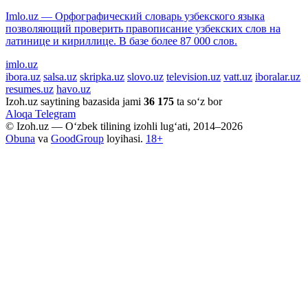
Imlo.uz — Орфографический словарь узбекского языка
позволяющий проверить правописание узбекских слов на
латинице и кириллице. В базе более 87 000 слов.
imlo.uz
ibora.uz
salsa.uz
skripka.uz
slovo.uz
television.uz
vatt.uz
iboralar.uz
resumes.uz
havo.uz
Izoh.uz saytining bazasida jami
36 175
ta so‘z bor
Aloqa
Telegram
© Izoh.uz — O‘zbek tilining izohli lug‘ati, 2014–2026
Obuna
va
GoodGroup
loyihasi.
18+