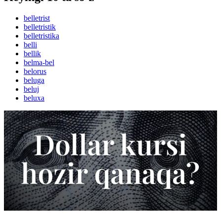
belletrist
belletristik
belletristika
belli
bellik
belma-bel
belorus
beluga
beluj
beluxa