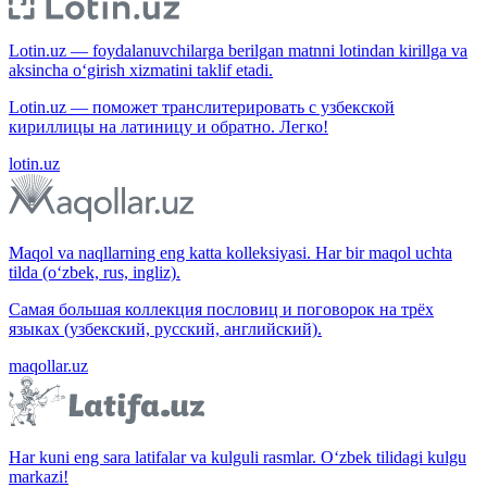
Lotin.uz — foydalanuvchilarga berilgan matnni lotindan kirillga va
aksincha o‘girish xizmatini taklif etadi.
Lotin.uz — поможет транслитерировать с узбекской
кириллицы на латиницу и обратно. Легко!
lotin.uz
Maqol va naqllarning eng katta kolleksiyasi. Har bir maqol uchta
tilda (o‘zbek, rus, ingliz).
Самая большая коллекция пословиц и поговорок на трёх
языках (узбекский, русский, английский).
maqollar.uz
Har kuni eng sara latifalar va kulguli rasmlar. O‘zbek tilidagi kulgu
markazi!