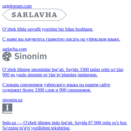
uztelegram.com
O‘zbek tilida savodli yozishni biz bilan boshlang.
С нами вы научитесь грамотно писать на узбекском языке.
sarlavha.com
O‘zbek tilining sinonimlar lug‘ati. Saytda 3300 tadan ortiq so‘zlar,
900 ga yaqin sinonim so‘zlar to‘plamiga jamlangan.
Словарь синонимов узбекского языка на нашем сайте
содержит более 3300 слов и 900 синонимов.
sinonim.uz
Imlo.uz — O'zbek tilining imlo lug'ati. Saytda 87 000 ortiq so'z bor.
So'zning to'g'ri yozilishini tekshiring.