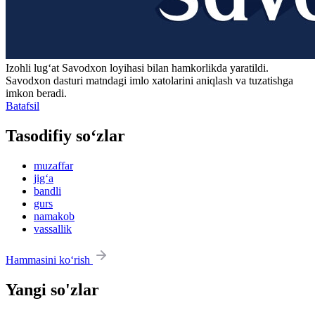
Izohli lugʻat
Savodxon
loyihasi bilan hamkorlikda yaratildi.
Savodxon dasturi matndagi imlo xatolarini aniqlash va tuzatishga
imkon beradi.
Batafsil
Tasodifiy so‘zlar
muzaffar
jig‘a
bandli
gurs
namakob
vassallik
Hammasini ko‘rish
Yangi so'zlar