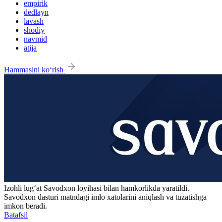
empirik
dedlayn
lavash
shodiy
navmid
atija
Hammasini ko‘rish
Izohli lugʻat
Savodxon
loyihasi bilan hamkorlikda yaratildi.
Savodxon dasturi matndagi imlo xatolarini aniqlash va tuzatishga
imkon beradi.
Batafsil