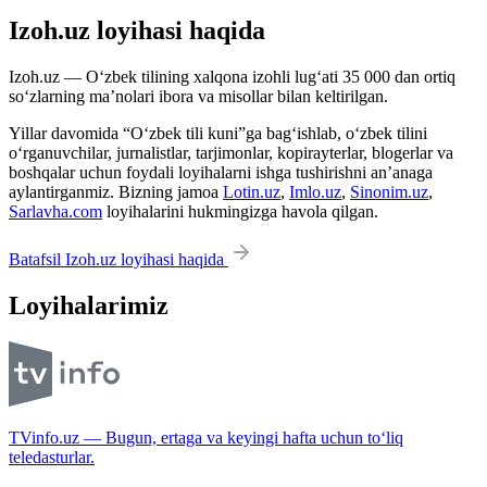
Izoh.uz loyihasi haqida
Izoh.uz — O‘zbek tilining xalqona izohli lug‘ati 35 000 dan ortiq
so‘zlarning ma’nolari ibora va misollar bilan keltirilgan.
Yillar davomida “O‘zbek tili kuni”ga bag‘ishlab, o‘zbek tilini
o‘rganuvchilar, jurnalistlar, tarjimonlar, kopirayterlar, blogerlar va
boshqalar uchun foydali loyihalarni ishga tushirishni an’anaga
aylantirganmiz. Bizning jamoa
Lotin.uz
,
Imlo.uz
,
Sinonim.uz
,
Sarlavha.com
loyihalarini hukmingizga havola qilgan.
Batafsil Izoh.uz loyihasi haqida
Loyihalarimiz
TVinfo.uz — Bugun, ertaga va keyingi hafta uchun to‘liq
teledasturlar.