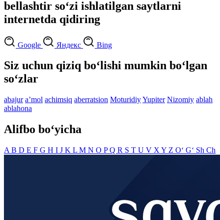
bellashtir so‘zi ishlatilgan saytlarni
internetda qidiring
Google
Яндекс
Bing
Siz uchun qiziq bo‘lishi mumkin bo‘lgan
so‘zlar
abajur
aʼmol
achimsiq
aberratsion
Moturidiy
Yupiter
Nizomiy
ablah
ablahona
Alifbo bo‘yicha
A
B
D
E
F
G
H
I
J
K
L
M
N
O
P
Q
R
S
T
U
V
X
Y
Z
O‘
G‘
Sh
Ch