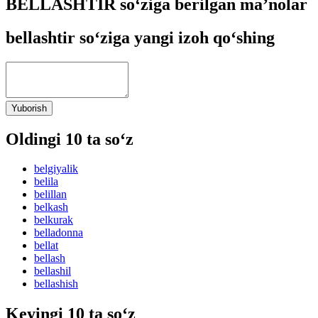
BELLASHTIR so‘ziga berilgan ma’nolar
bellashtir so‘ziga yangi izoh qo‘shing
Yuborish
Oldingi 10 ta so‘z
belgiyalik
belila
belillan
belkash
belkurak
belladonna
bellat
bellash
bellashil
bellashish
Keyingi 10 ta so‘z