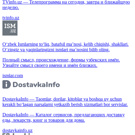
TVinfo.uz — Телепрограмма на сегодня, завтра и ближайшую
неделю.
tvinfo.uz
O‘zbek Ismlarning to‘liq, batafsil ma’nosi, kelib chiqishi, shakllari.
O‘zingiz va yaqinlaringizni ismlari ma’nosini bilib oling.
Полный смысл, происхождение, формы узбекских имён.
Узнайте смысл своего имени и имён близких.
ismlar.com
DostavkaInfo — Taomlar, dorilar, kitoblar va boshqa uy uchun
kerakli bo‘lagan narsalarni yetkazib berish xizmatlari bor servislar.
DostavkaInfo — Каталог сервисов, предлагающих доставку
еды, лекарств, книг и товаров для дома.
dostavkainfo.uz