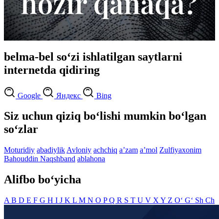
belma-bel so‘zi ishlatilgan saytlarni
internetda qidiring
Google
Яндекс
Bing
Siz uchun qiziq bo‘lishi mumkin bo‘lgan
so‘zlar
Moturidiy
abadiylik
Avloniy
achchiq
aʼzam
aʼmol
Zulfiyaxonim
Bahouddin Naqshband
ablahona
Alifbo bo‘yicha
A
B
D
E
F
G
H
I
J
K
L
M
N
O
P
Q
R
S
T
U
V
X
Y
Z
O‘
G‘
Sh
Ch