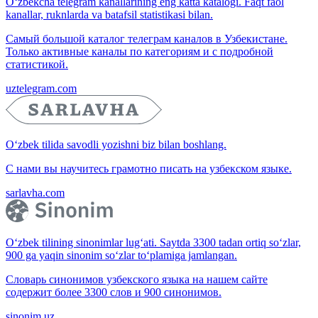
O‘zbekcha telegram kanallarining eng katta katalogi. Faqt faol
kanallar, ruknlarda va batafsil statistikasi bilan.
Самый большой каталог телеграм каналов в Узбекистане.
Только активные каналы по категориям и с подробной
статистикой.
uztelegram.com
O‘zbek tilida savodli yozishni biz bilan boshlang.
С нами вы научитесь грамотно писать на узбекском языке.
sarlavha.com
O‘zbek tilining sinonimlar lug‘ati. Saytda 3300 tadan ortiq so‘zlar,
900 ga yaqin sinonim so‘zlar to‘plamiga jamlangan.
Словарь синонимов узбекского языка на нашем сайте
содержит более 3300 слов и 900 синонимов.
sinonim.uz