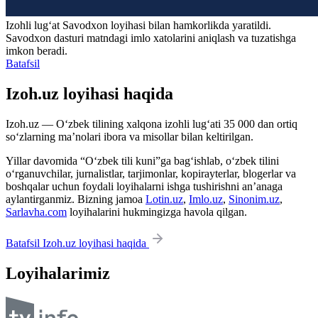
Izohli lugʻat
Savodxon
loyihasi bilan hamkorlikda yaratildi.
Savodxon dasturi matndagi imlo xatolarini aniqlash va tuzatishga
imkon beradi.
Batafsil
Izoh.uz loyihasi haqida
Izoh.uz — O‘zbek tilining xalqona izohli lug‘ati 35 000 dan ortiq
so‘zlarning ma’nolari ibora va misollar bilan keltirilgan.
Yillar davomida “O‘zbek tili kuni”ga bag‘ishlab, o‘zbek tilini
o‘rganuvchilar, jurnalistlar, tarjimonlar, kopirayterlar, blogerlar va
boshqalar uchun foydali loyihalarni ishga tushirishni an’anaga
aylantirganmiz. Bizning jamoa
Lotin.uz
,
Imlo.uz
,
Sinonim.uz
,
Sarlavha.com
loyihalarini hukmingizga havola qilgan.
Batafsil Izoh.uz loyihasi haqida
Loyihalarimiz