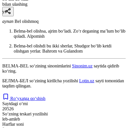
bilan ulashing
ys
aynan
Bel olishmoq
Belma-bel olishsa, ajrim boʻladi. Zoʻr deganing maʼlum boʻlib
qoladi.
Alpomish
Belma-bel olishdi bu ikki sherlar, Shudgor boʻlib ketdi
olishgan yerlar.
Bahrom va Gulandom
BELMA-BEL
so‘zining sinonimlarini
Sinonim.uz
saytida qidirib
ko‘ring.
БЕЛМА-БЕЛ
so‘zining kirillcha yozilishi
Lotin.uz
sayti tomonidan
taqdim qilingan.
Ro‘yxatga qo‘shish
Saytdagi o‘rni
20526
So‘zning teskari yozilishi
leb-amleb
Harflar soni