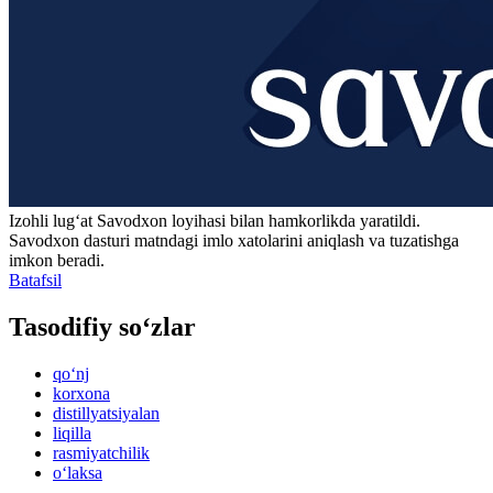
Izohli lugʻat
Savodxon
loyihasi bilan hamkorlikda yaratildi.
Savodxon dasturi matndagi imlo xatolarini aniqlash va tuzatishga
imkon beradi.
Batafsil
Tasodifiy so‘zlar
qo‘nj
korxona
distillyatsiyalan
liqilla
rasmiyatchilik
o‘laksa