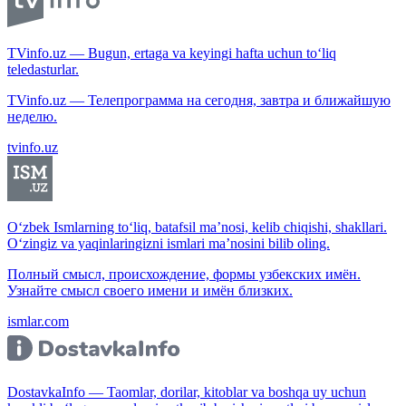
TVinfo.uz — Bugun, ertaga va keyingi hafta uchun to‘liq
teledasturlar.
TVinfo.uz — Телепрограмма на сегодня, завтра и ближайшую
неделю.
tvinfo.uz
O‘zbek Ismlarning to‘liq, batafsil ma’nosi, kelib chiqishi, shakllari.
O‘zingiz va yaqinlaringizni ismlari ma’nosini bilib oling.
Полный смысл, происхождение, формы узбекских имён.
Узнайте смысл своего имени и имён близких.
ismlar.com
DostavkaInfo — Taomlar, dorilar, kitoblar va boshqa uy uchun