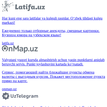
Har kuni eng sara latifalar va kulguli rasmlar. O‘zbek tilidagi kulgu
markazi!
Ежедневно только отборные анекдоты, смешные картинки.
Кузница юмора на узбекском языке!
latifa.uz
Valyutani yuqori kursda almashtirish uchun yaqin punktlarni aniqlab
beruvchi servis. Punkt joylashuvini kartada ko‘rsatadi.
Сервис, помогающий найти ближайшие пункты обмена
валюты с выгодным курсом. Покажет местоположение пункта
прямо на карте.
onmap.uz