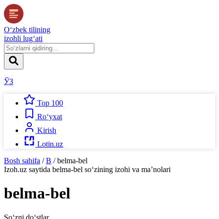
O‘zbek tilining
izohli lug‘ati
ЎЗ
Top 100
Ro‘yxat
Kirish
Lotin.uz
Bosh sahifa
/
B
/
belma-bel
Izoh.uz
saytida
belma-bel
so‘zining izohi va ma’nolari
belma-bel
So‘zni do‘stlar