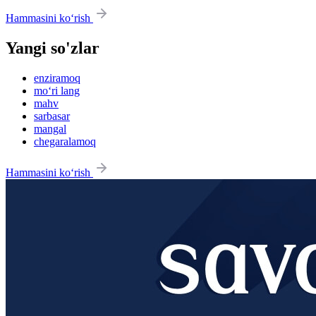
Hammasini ko‘rish
Yangi so'zlar
enziramoq
mo‘ri lang
mahv
sarbasar
mangal
chegaralamoq
Hammasini ko‘rish