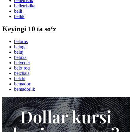
belletristik
belletristika
belli
bellik
Keyingi 10 ta so‘z
belorus
beluga
beluj
beluxa
belveder
belo‘roq
belchala
belchi
bemador
bemadorlik