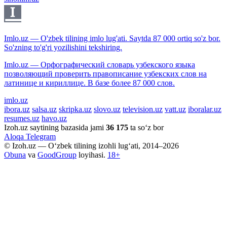
Imlo.uz — O'zbek tilining imlo lug'ati. Saytda 87 000 ortiq so'z bor.
So'zning to'g'ri yozilishini tekshiring.
Imlo.uz — Орфографический словарь узбекского языка
позволяющий проверить правописание узбекских слов на
латинице и кириллице. В базе более 87 000 слов.
imlo.uz
ibora.uz
salsa.uz
skripka.uz
slovo.uz
television.uz
vatt.uz
iboralar.uz
resumes.uz
havo.uz
Izoh.uz saytining bazasida jami
36 175
ta so‘z bor
Aloqa
Telegram
© Izoh.uz — O‘zbek tilining izohli lug‘ati, 2014–2026
Obuna
va
GoodGroup
loyihasi.
18+