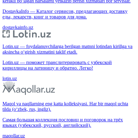
kerakli bo‘lagan narsalarni yetkazib berish xizmatlari bor servislar.
DostavkaInfo — Каталог сервисов, предлагающих доставку
еды, лекарств, книг и товаров для дома.
dostavkainfo.uz
Lotin.uz — foydalanuvchilarga berilgan matnni lotindan kirillga va
aksincha o‘girish xizmatini taklif etadi.
Lotin.uz — поможет транслитерировать с узбекской
кириллицы на латиницу и обратно. Легко!
lotin.uz
Maqol va naqllarning eng katta kolleksiyasi. Har bir maqol uchta
tilda (o‘zbek, rus, ingliz).
Самая большая коллекция пословиц и поговорок на трёх
языках (узбекский, русский, английский).
maqollar.uz