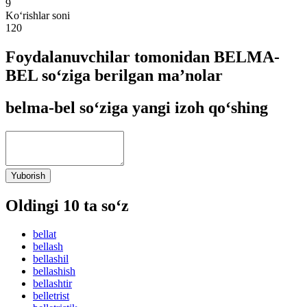
9
Ko‘rishlar soni
120
Foydalanuvchilar tomonidan BELMA-
BEL so‘ziga berilgan ma’nolar
belma-bel so‘ziga yangi izoh qo‘shing
Yuborish
Oldingi 10 ta so‘z
bellat
bellash
bellashil
bellashish
bellashtir
belletrist