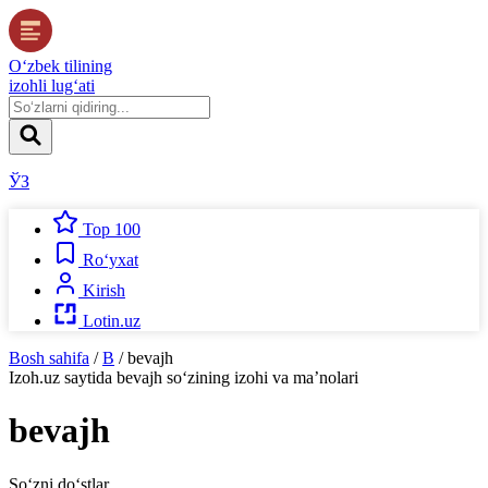
O‘zbek tilining
izohli lug‘ati
ЎЗ
Top 100
Ro‘yxat
Kirish
Lotin.uz
Bosh sahifa
/
B
/
bevajh
Izoh.uz
saytida
bevajh
so‘zining izohi va ma’nolari
bevajh
So‘zni do‘stlar