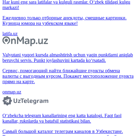
Har kuni eng sara latifalar va kulguli rasmlar. O‘zbek tilidagi kulgu
markazi!
Ежедневно только отборные анекдоты, смешные картинки.
Кузница юмора на узбекском языке!
latifa.uz
Valyutani yuqori kursda almashtirish uchun yaqin punktlarni aniqlab
beruvchi servis. Punkt joylashuvini kartada ko‘rsatadi.
Сервис, помогающий найти ближайшие пункты обмена
валюты с выгодным курсом. Покажет местоположение пункта
прямо на карте.
onmap.uz
O‘zbekcha telegram kanallarining eng katta katalogi. Faqt faol
kanallar, ruknlarda va batafsil statistikasi bilan.
Самый большой каталог телеграм каналов в Узбекистане.