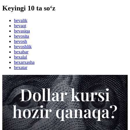
Keyingi 10 ta so‘z
bevalik
bevaqt
bevasiqa
bevosita
bevosh
bevoshlik
bexabar
bexalal
bexarxasha
bexatar