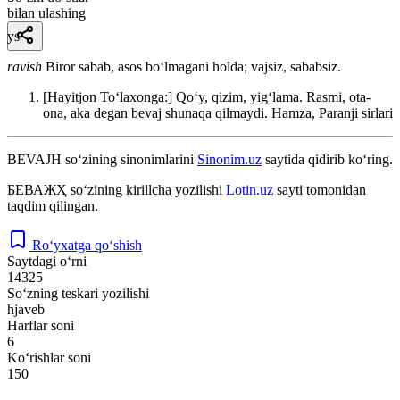
bilan ulashing
ys
ravish
Biror sabab, asos boʻlmagani holda; vajsiz, sababsiz.
[Hayitjon Toʻlaxonga:] Qoʻy, qizim, yigʻlama. Rasmi, ota-
ona, aka degan bevaj shunaqa qilmaydi.
Hamza, Paranji sirlari
BEVAJH
so‘zining sinonimlarini
Sinonim.uz
saytida qidirib ko‘ring.
БЕВАЖҲ
so‘zining kirillcha yozilishi
Lotin.uz
sayti tomonidan
taqdim qilingan.
Ro‘yxatga qo‘shish
Saytdagi o‘rni
14325
So‘zning teskari yozilishi
hjaveb
Harflar soni
6
Ko‘rishlar soni
150