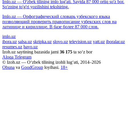
Imlo.uz — O'zbek tilining imlo lug'ati. Saytda 87 000 ortiq so'z bor.
So'zning to'g'ri yozilishini tekshiring.
Imlo.uz — Орфографический словарь узбекского языка
позволяющий проверить правописание узбекских слов на
латинице и кириллице. В базе более 87 000 слов.
imlo.uz
ibora.uz
salsa.uz
skripka.uz
slovo.uz
television.uz
vatt.uz
iboralar.uz
resumes.uz
havo.uz
Izoh.uz saytining bazasida jami
36 175
ta so‘z bor
Aloqa
Telegram
© Izoh.uz — O‘zbek tilining izohli lug‘ati, 2014–2026
Obuna
va
GoodGroup
loyihasi.
18+