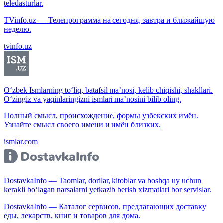
teledasturlar.
TVinfo.uz — Телепрограмма на сегодня, завтра и ближайшую
неделю.
tvinfo.uz
O‘zbek Ismlarning to‘liq, batafsil ma’nosi, kelib chiqishi, shakllari.
O‘zingiz va yaqinlaringizni ismlari ma’nosini bilib oling.
Полный смысл, происхождение, формы узбекских имён.
Узнайте смысл своего имени и имён близких.
ismlar.com
DostavkaInfo — Taomlar, dorilar, kitoblar va boshqa uy uchun
kerakli bo‘lagan narsalarni yetkazib berish xizmatlari bor servislar.
DostavkaInfo — Каталог сервисов, предлагающих доставку
еды, лекарств, книг и товаров для дома.