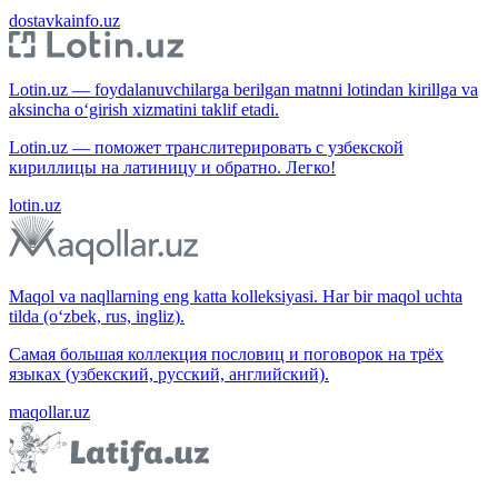
dostavkainfo.uz
Lotin.uz — foydalanuvchilarga berilgan matnni lotindan kirillga va
aksincha o‘girish xizmatini taklif etadi.
Lotin.uz — поможет транслитерировать с узбекской
кириллицы на латиницу и обратно. Легко!
lotin.uz
Maqol va naqllarning eng katta kolleksiyasi. Har bir maqol uchta
tilda (o‘zbek, rus, ingliz).
Самая большая коллекция пословиц и поговорок на трёх
языках (узбекский, русский, английский).
maqollar.uz