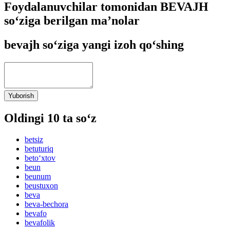
Foydalanuvchilar tomonidan BEVAJH
so‘ziga berilgan ma’nolar
bevajh so‘ziga yangi izoh qo‘shing
Yuborish
Oldingi 10 ta so‘z
betsiz
betuturiq
beto‘xtov
beun
beunum
beustuxon
beva
beva-bechora
bevafo
bevafolik