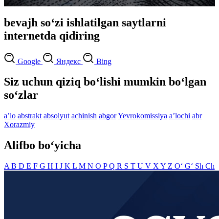
bevajh so‘zi ishlatilgan saytlarni
internetda qidiring
Google
Яндекс
Bing
Siz uchun qiziq bo‘lishi mumkin bo‘lgan
so‘zlar
aʼlo
abstrakt
absolyut
achinish
abgor
Yevrokomissiya
aʼlochi
abr
Xorazmiy
Alifbo bo‘yicha
A
B
D
E
F
G
H
I
J
K
L
M
N
O
P
Q
R
S
T
U
V
X
Y
Z
O‘
G‘
Sh
Ch