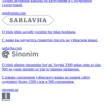
Только активные каналы по категориям и с подробной
статистикой.
uztelegram.com
O‘zbek tilida savodli yozishni biz bilan boshlang.
С нами вы научитесь грамотно писать на узбекском языке.
sarlavha.com
O‘zbek tilining sinonimlar lug‘ati. Saytda 3300 tadan ortiq so‘zlar,
900 ga yaqin sinonim so‘zlar to‘plamiga jamlangan.
Словарь синонимов узбекского языка на нашем сайте
содержит более 3300 слов и 900 синонимов.
sinonim.uz