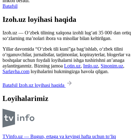
imkon beradi.
Batafsil
Izoh.uz loyihasi haqida
Izoh.uz — O‘zbek tilining xalqona izohli lug‘ati 35 000 dan ortiq
so‘zlarning ma’nolari ibora va misollar bilan keltirilgan.
Yillar davomida “O‘zbek tili kuni”ga bag‘ishlab, o‘zbek tilini
o‘rganuvchilar, jurnalistlar, tarjimonlar, kopirayterlar, blogerlar va
boshqalar uchun foydali loyihalarni ishga tushirishni an’anaga
aylantirganmiz. Bizning jamoa
Lotin.uz
,
Imlo.uz
,
Sinonim.uz
,
Sarlavha.com
loyihalarini hukmingizga havola qilgan.
Batafsil Izoh.uz loyihasi haqida
Loyihalarimiz
TVinfo.uz — Bugun, ertaga va keyingi hafta uchun to‘liq