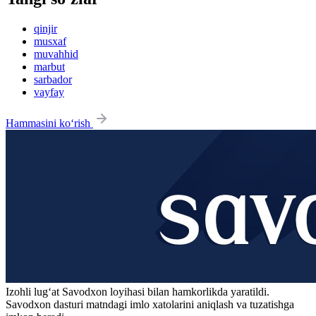
qinjir
musxaf
muvahhid
marbut
sarbador
vayfay
Hammasini ko‘rish
Izohli lugʻat
Savodxon
loyihasi bilan hamkorlikda yaratildi.
Savodxon dasturi matndagi imlo xatolarini aniqlash va tuzatishga