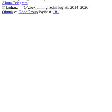
Aloqa
Telegram
© Izoh.uz — O‘zbek tilining izohli lug‘ati, 2014–2026
Obuna
va
GoodGroup
loyihasi.
18+