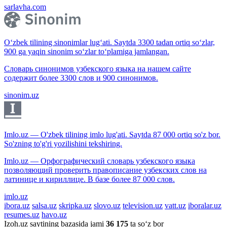
sarlavha.com
O‘zbek tilining sinonimlar lug‘ati. Saytda 3300 tadan ortiq so‘zlar,
900 ga yaqin sinonim so‘zlar to‘plamiga jamlangan.
Словарь синонимов узбекского языка на нашем сайте
содержит более 3300 слов и 900 синонимов.
sinonim.uz
Imlo.uz — O'zbek tilining imlo lug'ati. Saytda 87 000 ortiq so'z bor.
So'zning to'g'ri yozilishini tekshiring.
Imlo.uz — Орфографический словарь узбекского языка
позволяющий проверить правописание узбекских слов на
латинице и кириллице. В базе более 87 000 слов.
imlo.uz
ibora.uz
salsa.uz
skripka.uz
slovo.uz
television.uz
vatt.uz
iboralar.uz
resumes.uz
havo.uz
Izoh.uz saytining bazasida jami
36 175
ta so‘z bor