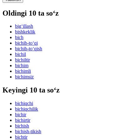
Oldingi 10 ta so‘z
big‘illash
bishkeklik
bich
bichib-to‘qi
bichib-to‘qish
bichil
bichiltir
bichim
bichimli
bichimsiz
Keyingi 10 ta so‘z
bichiqchi
bichiqchilik
bichir
bichirtir
bichish
bichish-tikish
bichtir