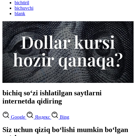
bichtiril
bichuvchi
blank
bichiq so‘zi ishlatilgan saytlarni
internetda qidiring
Google
Яндекс
Bing
Siz uchun qiziq bo‘lishi mumkin bo‘lgan