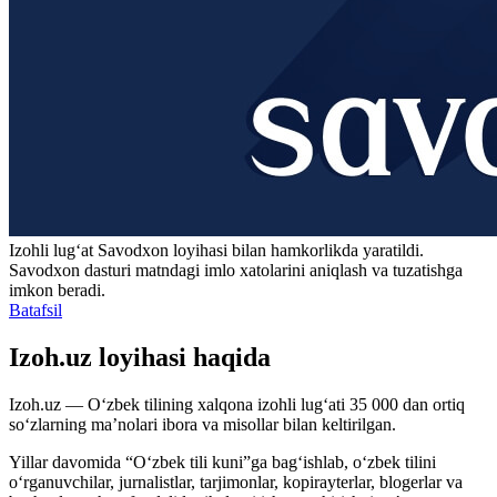
Izohli lugʻat
Savodxon
loyihasi bilan hamkorlikda yaratildi.
Savodxon dasturi matndagi imlo xatolarini aniqlash va tuzatishga
imkon beradi.
Batafsil
Izoh.uz loyihasi haqida
Izoh.uz — O‘zbek tilining xalqona izohli lug‘ati 35 000 dan ortiq
so‘zlarning ma’nolari ibora va misollar bilan keltirilgan.
Yillar davomida “O‘zbek tili kuni”ga bag‘ishlab, o‘zbek tilini
o‘rganuvchilar, jurnalistlar, tarjimonlar, kopirayterlar, blogerlar va