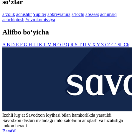
so‘zlar
aʼzolik
achishtir
Yupiter
abbreviatura
aʼlochi
abssess
achimsiq
achchiqtosh
Yevrokomissiya
Alifbo bo‘yicha
A
B
D
E
F
G
H
I
J
K
L
M
N
O
P
Q
R
S
T
U
V
X
Y
Z
O‘
G‘
Sh
Ch
Izohli lugʻat
Savodxon
loyihasi bilan hamkorlikda yaratildi.
Savodxon dasturi matndagi imlo xatolarini aniqlash va tuzatishga
imkon beradi.
Batafsil