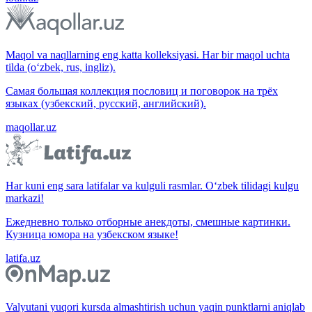
Maqol va naqllarning eng katta kolleksiyasi. Har bir maqol uchta
tilda (o‘zbek, rus, ingliz).
Самая большая коллекция пословиц и поговорок на трёх
языках (узбекский, русский, английский).
maqollar.uz
Har kuni eng sara latifalar va kulguli rasmlar. O‘zbek tilidagi kulgu
markazi!
Ежедневно только отборные анекдоты, смешные картинки.
Кузница юмора на узбекском языке!
latifa.uz
Valyutani yuqori kursda almashtirish uchun yaqin punktlarni aniqlab