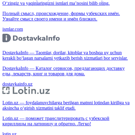
O‘zingiz va yaqinlaringizni ismlari ma’nosini bilib oling.
Полный смысл, происхождение, формы узбекских имён.
Узнайте смысл своего имени и имён близких.
ismlar.com
DostavkaInfo — Taomlar, dorilar, kitoblar va boshqa uy uchun
kerakli bo‘lagan narsalarni yetkazib berish xizmatlari bor servislar.
DostavkaInfo — Каталог сервисов, предлагающих доставку
еды, лекарств, книг и товаров для дома.
dostavkainfo.uz
Lotin.uz — foydalanuvchilarga berilgan matnni lotindan kirillga va
aksincha o‘girish xizmatini taklif etadi.
Lotin.uz — поможет транслитерировать с узбекской
кириллицы на латиницу и обратно. Легко!
lotin.uz