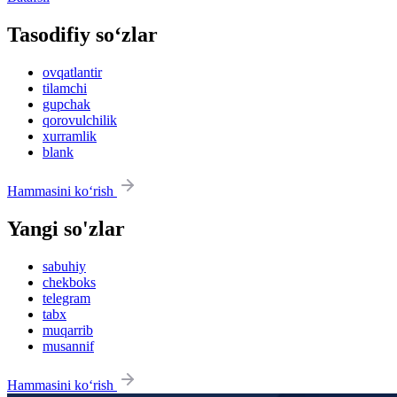
Tasodifiy so‘zlar
ovqatlantir
tilamchi
gupchak
qorovulchilik
xurramlik
blank
Hammasini ko‘rish
Yangi so'zlar
sabuhiy
chekboks
telegram
tabx
muqarrib
musannif
Hammasini ko‘rish