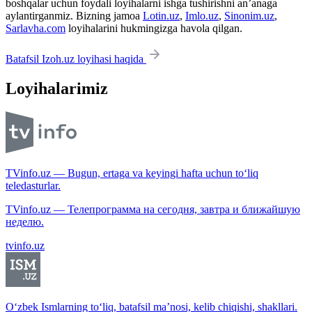
boshqalar uchun foydali loyihalarni ishga tushirishni an’anaga
aylantirganmiz. Bizning jamoa
Lotin.uz
,
Imlo.uz
,
Sinonim.uz
,
Sarlavha.com
loyihalarini hukmingizga havola qilgan.
Batafsil Izoh.uz loyihasi haqida
Loyihalarimiz
TVinfo.uz — Bugun, ertaga va keyingi hafta uchun to‘liq
teledasturlar.
TVinfo.uz — Телепрограмма на сегодня, завтра и ближайшую
неделю.
tvinfo.uz
O‘zbek Ismlarning to‘liq, batafsil ma’nosi, kelib chiqishi, shakllari.