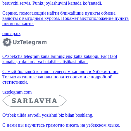
beruvchi servis. Punkt joylashuvini kartada ko‘rsatadi.
Сервис, помогающий найти ближайшие пункты обмена
валюты с выгодным курсом. Покажет местоположение пункта
прямо на карте.
onmap.uz
O‘zbekcha telegram kanallarining eng katta katalogi. Faqt faol
kanallar, ruknlarda va batafsil statistikasi bilan.
Самый большой каталог телеграм каналов в Узбекистане.
Только активные каналы по категориям и с подробной
статистикой.
uztelegram.com
O‘zbek tilida savodli yozishni biz bilan boshlang.
С нами вы научитесь грамотно писать на узбекском языке.