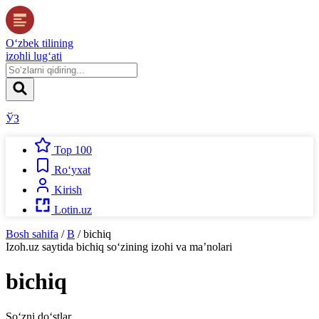
O‘zbek tilining
izohli lug‘ati
ЎЗ
Top 100
Ro‘yxat
Kirish
Lotin.uz
Bosh sahifa
/
B
/
bichiq
Izoh.uz
saytida
bichiq
so‘zining izohi va ma’nolari
bichiq
So‘zni do‘stlar