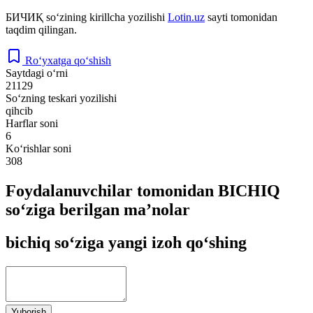
БИЧИҚ
so‘zining kirillcha yozilishi
Lotin.uz
sayti tomonidan
taqdim qilingan.
Ro‘yxatga qo‘shish
Saytdagi o‘rni
21129
So‘zning teskari yozilishi
qihcib
Harflar soni
6
Ko‘rishlar soni
308
Foydalanuvchilar tomonidan BICHIQ
so‘ziga berilgan ma’nolar
bichiq so‘ziga yangi izoh qo‘shing
Yuborish