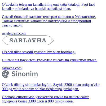
O‘zbekcha telegram kanallarining eng katta katalogi. Faqt faol
kanallar, ruknlarda va batafsil statistikasi bilan.
Самый большой каталог телеграм каналов в Узбекистане.
Только активные каналы по категориям и с подробной
статистикой.
uztelegram.com
O‘zbek tilida savodli yozishni biz bilan boshlang.
С нами вы научитесь грамотно писать на узбекском языке.
sarlavha.com
O‘zbek tilining sinonimlar lug‘ati. Saytda 3300 tadan ortiq so‘zlar,
900 ga yaqin sinonim so‘zlar to‘plamiga jamlangan.
Словарь синонимов узбекского языка на нашем сайте
содержит более 3300 слов и 900 синонимов.