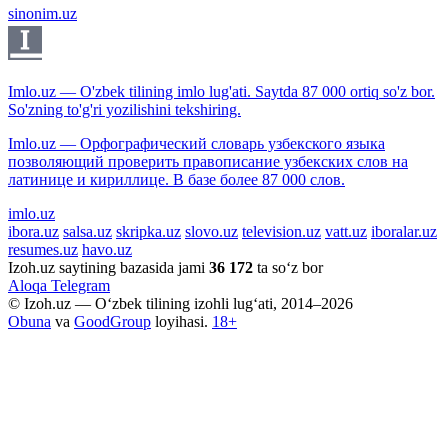
sinonim.uz
Imlo.uz — O'zbek tilining imlo lug'ati. Saytda 87 000 ortiq so'z bor.
So'zning to'g'ri yozilishini tekshiring.
Imlo.uz — Орфографический словарь узбекского языка
позволяющий проверить правописание узбекских слов на
латинице и кириллице. В базе более 87 000 слов.
imlo.uz
ibora.uz
salsa.uz
skripka.uz
slovo.uz
television.uz
vatt.uz
iboralar.uz
resumes.uz
havo.uz
Izoh.uz saytining bazasida jami
36 172
ta so‘z bor
Aloqa
Telegram
© Izoh.uz — O‘zbek tilining izohli lug‘ati, 2014–2026
Obuna
va
GoodGroup
loyihasi.
18+