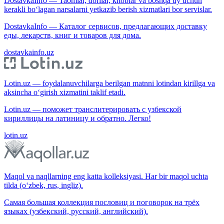
DostavkaInfo — Taomlar, dorilar, kitoblar va boshqa uy uchun
kerakli bo‘lagan narsalarni yetkazib berish xizmatlari bor servislar.
DostavkaInfo — Каталог сервисов, предлагающих доставку
еды, лекарств, книг и товаров для дома.
dostavkainfo.uz
Lotin.uz — foydalanuvchilarga berilgan matnni lotindan kirillga va
aksincha o‘girish xizmatini taklif etadi.
Lotin.uz — поможет транслитерировать с узбекской
кириллицы на латиницу и обратно. Легко!
lotin.uz
Maqol va naqllarning eng katta kolleksiyasi. Har bir maqol uchta
tilda (o‘zbek, rus, ingliz).
Самая большая коллекция пословиц и поговорок на трёх
языках (узбекский, русский, английский).