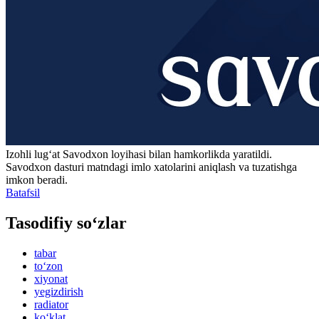
Izohli lugʻat
Savodxon
loyihasi bilan hamkorlikda yaratildi.
Savodxon dasturi matndagi imlo xatolarini aniqlash va tuzatishga
imkon beradi.
Batafsil
Tasodifiy so‘zlar
tabar
to‘zon
xiyonat
yegizdirish
radiator
ko‘klat