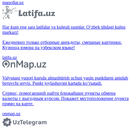
maqollar.uz
Har kuni eng sara latifalar va kulguli rasmlar. O‘zbek tilidagi kulgu
markazi!
Ежедневно только отборные анекдоты, смешные картинки.
Кузница юмора на узбекском языке!
latifa.uz
Valyutani yuqori kursda almashtirish uchun yaqin punktlarni aniqlab
beruvchi servis. Punkt joylashuvini kartada ko‘rsatadi.
Сервис, помогающий найти ближайшие пункты обмена
валюты с выгодным курсом. Покажет местоположение пункта
прямо на карте.
onmap.uz