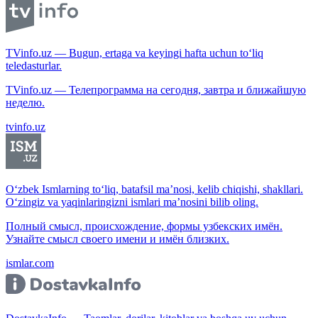
TVinfo.uz — Bugun, ertaga va keyingi hafta uchun to‘liq
teledasturlar.
TVinfo.uz — Телепрограмма на сегодня, завтра и ближайшую
неделю.
tvinfo.uz
O‘zbek Ismlarning to‘liq, batafsil ma’nosi, kelib chiqishi, shakllari.
O‘zingiz va yaqinlaringizni ismlari ma’nosini bilib oling.
Полный смысл, происхождение, формы узбекских имён.
Узнайте смысл своего имени и имён близких.
ismlar.com