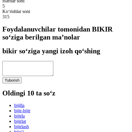
Harflar soni
5
Ko‘rishlar soni
315
Foydalanuvchilar tomonidan BIKIR
so‘ziga berilgan ma’nolar
bikir so‘ziga yangi izoh qo‘shing
Yuborish
Oldingi 10 ta so‘z
bijilla
bijir-bijir
bijirla
bijirlat
bijirlash
bijg‘i