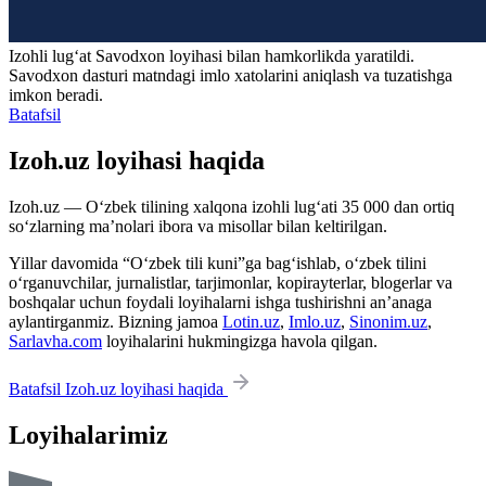
Izohli lugʻat
Savodxon
loyihasi bilan hamkorlikda yaratildi.
Savodxon dasturi matndagi imlo xatolarini aniqlash va tuzatishga
imkon beradi.
Batafsil
Izoh.uz loyihasi haqida
Izoh.uz — O‘zbek tilining xalqona izohli lug‘ati 35 000 dan ortiq
so‘zlarning ma’nolari ibora va misollar bilan keltirilgan.
Yillar davomida “O‘zbek tili kuni”ga bag‘ishlab, o‘zbek tilini
o‘rganuvchilar, jurnalistlar, tarjimonlar, kopirayterlar, blogerlar va
boshqalar uchun foydali loyihalarni ishga tushirishni an’anaga
aylantirganmiz. Bizning jamoa
Lotin.uz
,
Imlo.uz
,
Sinonim.uz
,
Sarlavha.com
loyihalarini hukmingizga havola qilgan.
Batafsil Izoh.uz loyihasi haqida
Loyihalarimiz