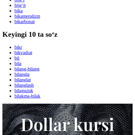
bijg‘it
bika
bikameralizm
bikarbonat
Keyingi 10 ta so‘z
bikr
bikvadrat
bil
bila
bilang-bilang
bilangla
bilanglat
bilanglash
bilaguzuk
bilakma-bilak