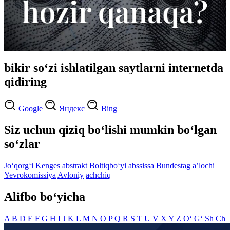
bikir so‘zi ishlatilgan saytlarni internetda
qidiring
Google
Яндекс
Bing
Siz uchun qiziq bo‘lishi mumkin bo‘lgan
so‘zlar
Jo‘qorg‘i Kenges
abstrakt
Boltiqbo‘yi
abssissa
Bundestag
aʼlochi
Yevrokomissiya
Avloniy
achchiq
Alifbo bo‘yicha
A
B
D
E
F
G
H
I
J
K
L
M
N
O
P
Q
R
S
T
U
V
X
Y
Z
O‘
G‘
Sh
Ch