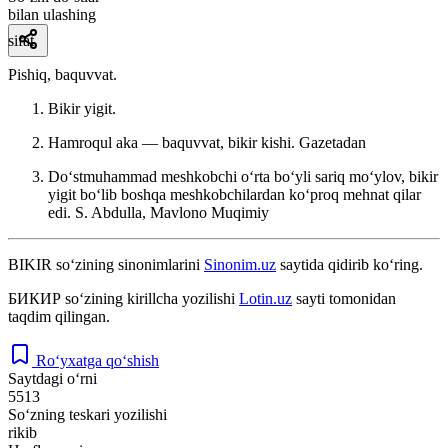
bilan ulashing
sifat
Pishiq, baquvvat.
Bikir yigit.
Hamroqul aka — baquvvat, bikir kishi.
Gazetadan
Doʻstmuhammad meshkobchi oʻrta boʻyli sariq moʻylov, bikir
yigit boʻlib boshqa meshkobchilardan koʻproq mehnat qilar
edi.
S. Abdulla, Mavlono Muqimiy
BIKIR
so‘zining sinonimlarini
Sinonim.uz
saytida qidirib ko‘ring.
БИКИР
so‘zining kirillcha yozilishi
Lotin.uz
sayti tomonidan
taqdim qilingan.
Ro‘yxatga qo‘shish
Saytdagi o‘rni
5513
So‘zning teskari yozilishi
rikib