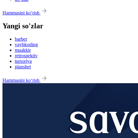
Hammasini ko‘rish
Yangi so'zlar
barber
vaybkoding
muakkir
retrospektiv
tursoriya
planshet
Hammasini ko‘rish