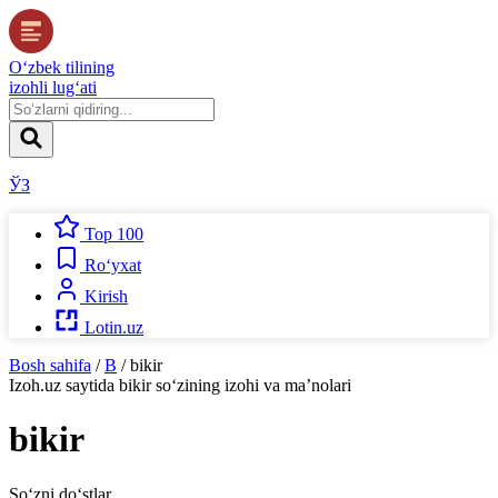
O‘zbek tilining
izohli lug‘ati
ЎЗ
Top 100
Ro‘yxat
Kirish
Lotin.uz
Bosh sahifa
/
B
/
bikir
Izoh.uz
saytida
bikir
so‘zining izohi va ma’nolari
bikir
So‘zni do‘stlar