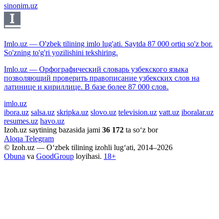
sinonim.uz
Imlo.uz — O'zbek tilining imlo lug'ati. Saytda 87 000 ortiq so'z bor.
So'zning to'g'ri yozilishini tekshiring.
Imlo.uz — Орфографический словарь узбекского языка
позволяющий проверить правописание узбекских слов на
латинице и кириллице. В базе более 87 000 слов.
imlo.uz
ibora.uz
salsa.uz
skripka.uz
slovo.uz
television.uz
vatt.uz
iboralar.uz
resumes.uz
havo.uz
Izoh.uz saytining bazasida jami
36 172
ta so‘z bor
Aloqa
Telegram
© Izoh.uz — O‘zbek tilining izohli lug‘ati, 2014–2026
Obuna
va
GoodGroup
loyihasi.
18+