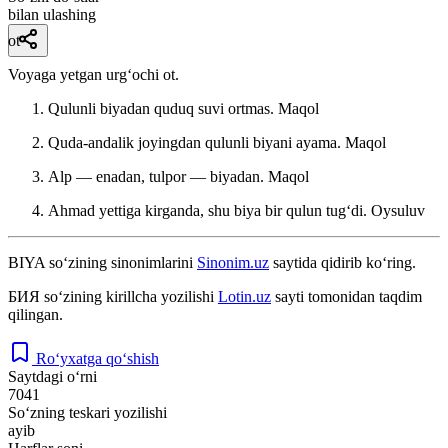
bilan ulashing
ot
Voyaga yetgan urgʻochi ot.
Qulunli biyadan quduq suvi ortmas.
Maqol
Quda-andalik joyingdan qulunli biyani ayama.
Maqol
Alp — enadan, tulpor — biyadan.
Maqol
Ahmad yettiga kirganda, shu biya bir qulun tugʻdi.
Oysuluv
BIYA
so‘zining sinonimlarini
Sinonim.uz
saytida qidirib ko‘ring.
БИЯ
so‘zining kirillcha yozilishi
Lotin.uz
sayti tomonidan taqdim
qilingan.
Ro‘yxatga qo‘shish
Saytdagi o‘rni
7041
So‘zning teskari yozilishi
ayib