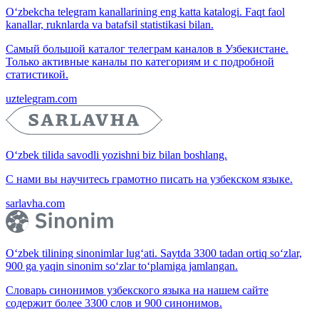
O‘zbekcha telegram kanallarining eng katta katalogi. Faqt faol
kanallar, ruknlarda va batafsil statistikasi bilan.
Самый большой каталог телеграм каналов в Узбекистане.
Только активные каналы по категориям и с подробной
статистикой.
uztelegram.com
O‘zbek tilida savodli yozishni biz bilan boshlang.
С нами вы научитесь грамотно писать на узбекском языке.
sarlavha.com
O‘zbek tilining sinonimlar lug‘ati. Saytda 3300 tadan ortiq so‘zlar,
900 ga yaqin sinonim so‘zlar to‘plamiga jamlangan.
Словарь синонимов узбекского языка на нашем сайте
содержит более 3300 слов и 900 синонимов.