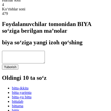
Harflar soni
4
Ko‘rishlar soni
479
Foydalanuvchilar tomonidan BIYA
so‘ziga berilgan ma’nolar
biya so‘ziga yangi izoh qo‘shing
Yuborish
Oldingi 10 ta so‘z
bitta-ikkita
bitta-yarimta
bitta-yu bitta
bittalab
bittama
bittir