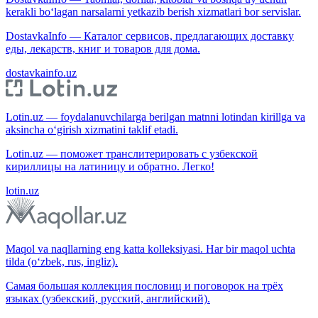
kerakli bo‘lagan narsalarni yetkazib berish xizmatlari bor servislar.
DostavkaInfo — Каталог сервисов, предлагающих доставку
еды, лекарств, книг и товаров для дома.
dostavkainfo.uz
Lotin.uz — foydalanuvchilarga berilgan matnni lotindan kirillga va
aksincha o‘girish xizmatini taklif etadi.
Lotin.uz — поможет транслитерировать с узбекской
кириллицы на латиницу и обратно. Легко!
lotin.uz
Maqol va naqllarning eng katta kolleksiyasi. Har bir maqol uchta
tilda (o‘zbek, rus, ingliz).
Самая большая коллекция пословиц и поговорок на трёх
языках (узбекский, русский, английский).