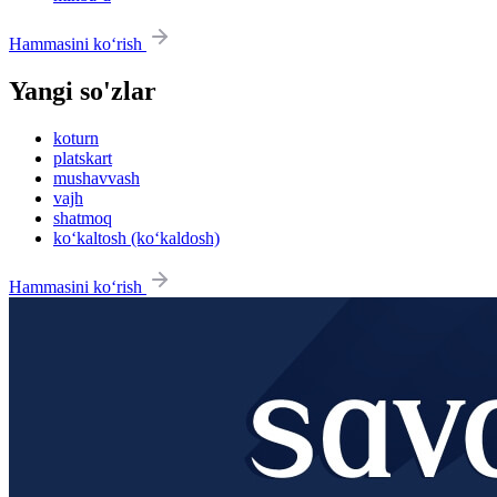
Hammasini ko‘rish
Yangi so'zlar
koturn
platskart
mushavvash
vajh
shatmoq
ko‘kaltosh (ko‘kaldosh)
Hammasini ko‘rish