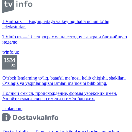
TVinfo.uz — Bugun, ertaga va keyingi hafta uchun to‘liq
teledasturlar.
TVinfo.uz — Телепрограмма на сегодня, завтра и ближайшую
неделю.
tvinfo.uz
O‘zbek Ismlarning to‘liq, batafsil ma’nosi, kelib chiqishi, shakllari.
O‘zingiz va yaqinlaringizni ismlari ma’nosini bilib oling.
Полный смысл, происхождение, формы узбекских имён.
Узнайте смысл своего имени и имён близких.
ismlar.com
DostavkaInfo — Taomlar, dorilar, kitoblar va boshqa uy uchun