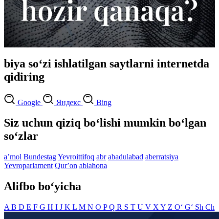
biya so‘zi ishlatilgan saytlarni internetda
qidiring
Google
Яндекс
Bing
Siz uchun qiziq bo‘lishi mumkin bo‘lgan
so‘zlar
aʼmol
Bundestag
Yevroittifoq
abr
abadulabad
aberratsiya
Yevroparlament
Qurʼon
ablahona
Alifbo bo‘yicha
A
B
D
E
F
G
H
I
J
K
L
M
N
O
P
Q
R
S
T
U
V
X
Y
Z
O‘
G‘
Sh
Ch