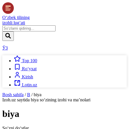
O‘zbek tilining
izohli lug‘ati
ЎЗ
Top 100
Ro‘yxat
Kirish
Lotin.uz
Bosh sahifa
/
B
/
biya
Izoh.uz
saytida
biya
so‘zining izohi va ma’nolari
biya
So‘zni do‘stlar