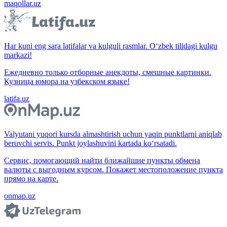
maqollar.uz
Har kuni eng sara latifalar va kulguli rasmlar. O‘zbek tilidagi kulgu
markazi!
Ежедневно только отборные анекдоты, смешные картинки.
Кузница юмора на узбекском языке!
latifa.uz
Valyutani yuqori kursda almashtirish uchun yaqin punktlarni aniqlab
beruvchi servis. Punkt joylashuvini kartada ko‘rsatadi.
Сервис, помогающий найти ближайшие пункты обмена
валюты с выгодным курсом. Покажет местоположение пункта
прямо на карте.
onmap.uz