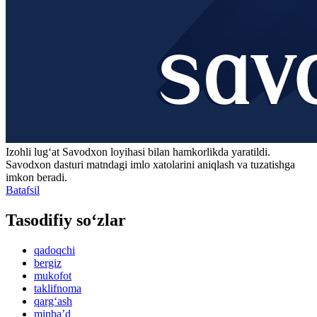
Izohli lugʻat
Savodxon
loyihasi bilan hamkorlikda yaratildi.
Savodxon dasturi matndagi imlo xatolarini aniqlash va tuzatishga
imkon beradi.
Batafsil
Tasodifiy so‘zlar
qadoqchi
bergiz
mukofot
taklifnoma
qarg‘ash
minbaʼd