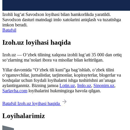
Izohli lugʻat
Savodxon
loyihasi bilan hamkorlikda yaratildi.
Savodxon dasturi matndagi imlo xatolarini aniqlash va tuzatishga
imkon beradi.
Batafsil
Izoh.uz loyihasi haqida
Izoh.uz — O‘zbek tilining xalqona izohli lug‘ati 35 000 dan ortiq
so‘zlarning ma’nolari ibora va misollar bilan keltirilgan.
Yillar davomida “O‘zbek tili kuni”ga bag‘ishlab, o‘zbek tilini
o‘rganuvchilar, jurnalistlar, tarjimonlar, kopirayterlar, blogerlar va
boshqalar uchun foydali loyihalarni ishga tushirishni an’anaga
aylantirganmiz. Bizning jamoa
Lotin.uz
,
Imlo.uz
,
Sinonim.uz
,
Sarlavha.com
loyihalarini hukmingizga havola qilgan.
Batafsil Izoh.uz loyihasi haqida
Loyihalarimiz